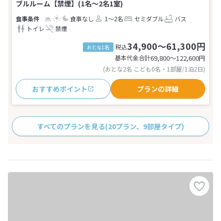
ブルルーム【禁煙】(1名～2名1室)
食事なし
1～2名
セミダブル
バス
トイレ
禁煙
34,900～61,300円
税込
おとな1名
基本代金合計
69,800〜122,600
円
(おとな2名 こども0名・1部屋/1泊2日)
おすすめポイント
プランの詳細
すべてのプランを見る
(20プラン、9部屋タイプ)