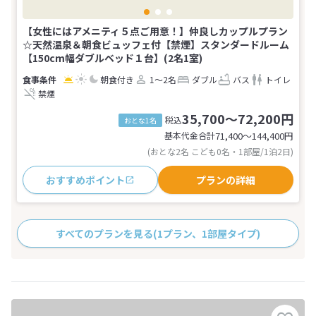
【女性にはアメニティ５点ご用意！】仲良しカップルプラン
☆天然温泉＆朝食ビュッフェ付【禁煙】スタンダードルーム
【150cm幅ダブルベッド１台】(2名1室)
朝食付き
1～2名
ダブル
バス
トイレ
禁煙
35,700～72,200円
税込
おとな1名
基本代金合計
71,400〜144,400
円
(おとな2名 こども0名・1部屋/1泊2日)
おすすめポイント
プランの詳細
すべてのプランを見る
(1プラン、1部屋タイプ)