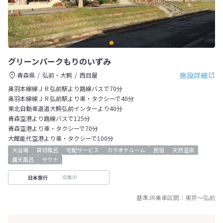
グリーンパークもりのいずみ
施設詳細
青森県
弘前・大鰐
西目屋
奥羽本線線ＪＲ弘前駅より路線バスで70分
奥羽本線線ＪＲ弘前駅より車・タクシーで40分
東北自動車道道大鰐弘前インターより40分
青森空港より路線バスで125分
青森空港より車・タクシーで70分
大館能代空港より車・タクシーで100分
大浴場
貸切風呂
宅配サービス
カラオケルーム
民宿
天然温泉
露天風呂
サウナ
収集中
日本旅行
基準JR乗車区間：
東京
～
弘前