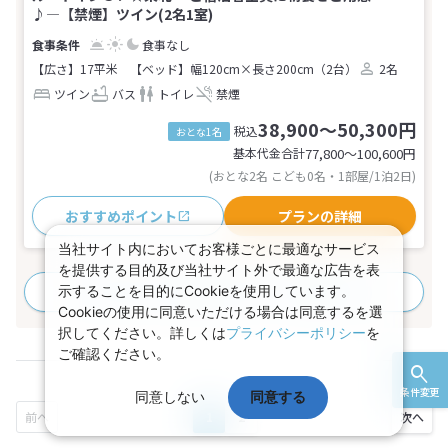
♪―【禁煙】ツイン(2名1室)
食事なし
【広さ】17平米
【ベッド】幅120cm×長さ200cm（2台）
2名
ツイン
バス
トイレ
禁煙
38,900～50,300円
税込
おとな1名
基本代金合計
77,800〜100,600
円
(おとな2名 こども0名・1部屋/1泊2日)
おすすめポイント
プランの詳細
当社サイト内においてお客様ごとに最適なサービス
を提供する目的及び当社サイト外で最適な広告を表
示することを目的にCookieを使用しています。
すべてのプランを見る
(10プラン、1部屋タイプ)
Cookieの使用に同意いただける場合は同意するを選
択してください。詳しくは
プライバシーポリシー
を
ご確認ください。
条件変更
同意しない
同意する
1
2