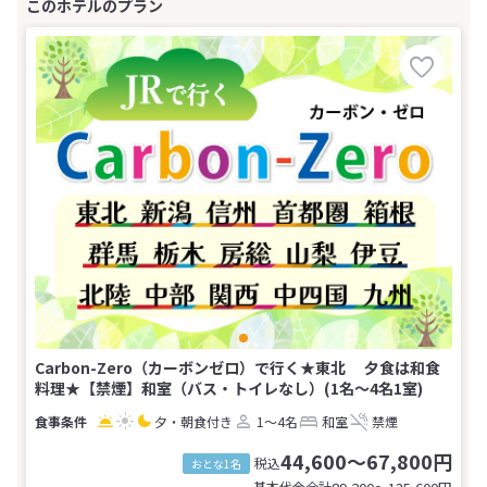
Carbon-Zero（カーボンゼロ）で行く★東北 夕食は和食
料理★【禁煙】和室（バス・トイレなし）(1名～4名1室)
夕・朝食付き
1～4名
和室
禁煙
44,600～67,800円
税込
おとな1名
基本代金合計