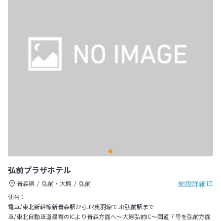
弘前プラザホテル
施設詳細
青森県
弘前・大鰐
弘前
仙台：
電車/東北新幹線新青森駅からJR奥羽線でJR弘前駅まで
車/東北自動車道最寄のICより青森方面へ～大鰐弘前IC～国道７号を弘前方面