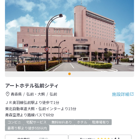
アートホテル弘前シティ
施設詳細
青森県
弘前・大鰐
弘前
ＪＲ奥羽線弘前駅より徒歩で1分
東北自動車道大鰐・弘前インターより15分
青森空港より路線バスで60分
コンビニ
宅配サービス
無料WiFiあり
ホテル
駐車場有り
最寄り駅より徒歩5分以内
収集中