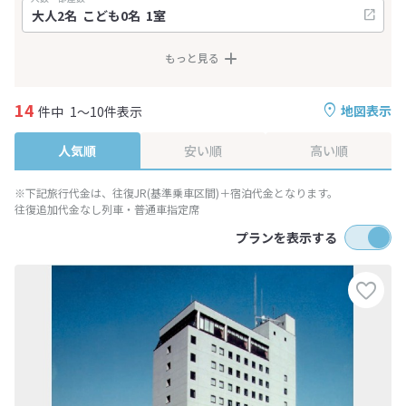
もっと見る
14
地図表示
件中
1～10件表示
人気順
安い順
高い順
※下記旅行代金は、往復JR(基準乗車区間)＋宿泊代金となります。
往復追加代金なし列車・普通車指定席
プランを表示する