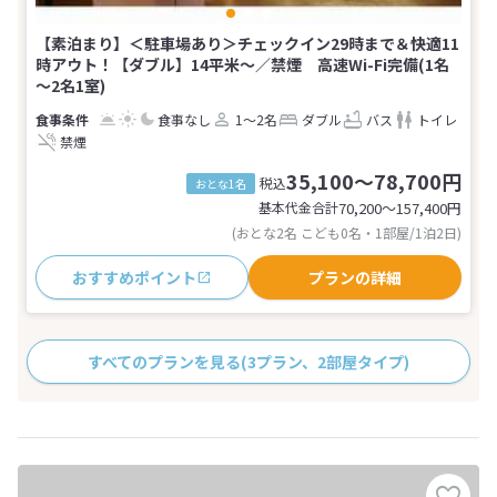
【素泊まり】＜駐車場あり＞チェックイン29時まで＆快適11
時アウト！【ダブル】14平米〜／禁煙 高速Wi-Fi完備(1名
～2名1室)
食事なし
1～2名
ダブル
バス
トイレ
禁煙
35,100～78,700円
税込
おとな1名
基本代金合計
70,200〜157,400
円
(おとな2名 こども0名・1部屋/1泊2日)
おすすめポイント
プランの詳細
すべてのプランを見る
(3プラン、2部屋タイプ)