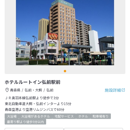
ホテルルートイン弘前駅前
施設詳細
青森県
弘前・大鰐
弘前
ＪＲ奥羽本線弘前駅より徒歩で3分
東北自動車道大鰐・弘前インターより15分
青森空港より空港リムジンバスで60分
大浴場
大浴場があるホテル
宅配サービス
ホテル
駐車場有り
最寄り駅より徒歩5分以内