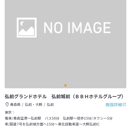
弘前グランドホテル 弘前城前（ＢＢＨホテルグループ）
施設詳細
青森県
弘前・大鰐
弘前
東京：
電車/青森空港〜弘前駅 バス50分 弘前駅〜徒歩15分/タクシー5分
車/国道7号を弘前城方面へ15分～東北自動車道〜大鰐弘前IC