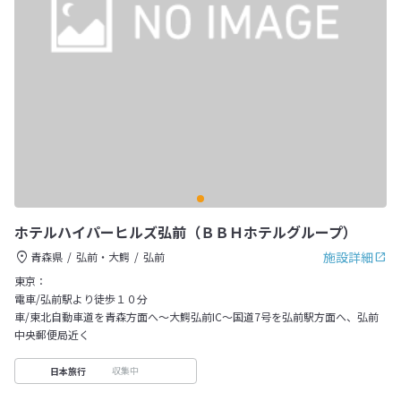
ホテルハイパーヒルズ弘前（ＢＢＨホテルグループ）
施設詳細
青森県
弘前・大鰐
弘前
東京：
電車/弘前駅より徒歩１０分
車/東北自動車道を青森方面へ～大鰐弘前IC～国道7号を弘前駅方面へ、弘前
中央郵便局近く
収集中
日本旅行