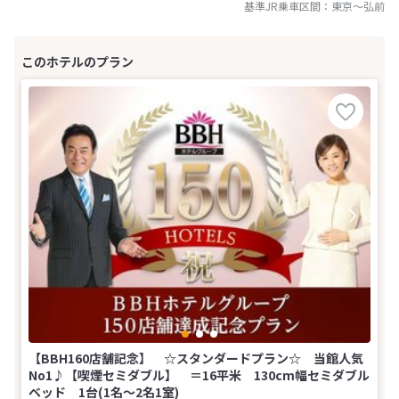
基準JR乗車区間：
東京
～
弘前
【BBH160店舗記念】 ☆スタンダードプラン☆ 当館人気
No1♪【喫煙セミダブル】 ＝16平米 130cm幅セミダブル
ベッド 1台(1名～2名1室)