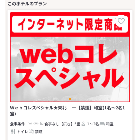
Ｗｅｂコレスペシャル★東北 ー【禁煙】和室(1名～2名1
室)
食事なし
【広さ】6畳
1～2名
和室
トイレ
禁煙