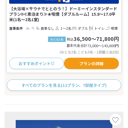
【大浴場×サウナでととのう！】ドーミーインスタンダード
プラン!!≪素泊まり≫★喫煙【ダブルルーム】15.8〜17.0平
米(1名～2名1室)
食事なし
1～2名
ダブル
トイレ
喫煙
36,500～71,800円
税込
おとな1名
基本代金合計
73,000〜143,600
円
(おとな2名 こども0名・1部屋/1泊2日)
おすすめポイント
プランの詳細
すべてのプランを見る
(12プラン、7部屋タイプ)