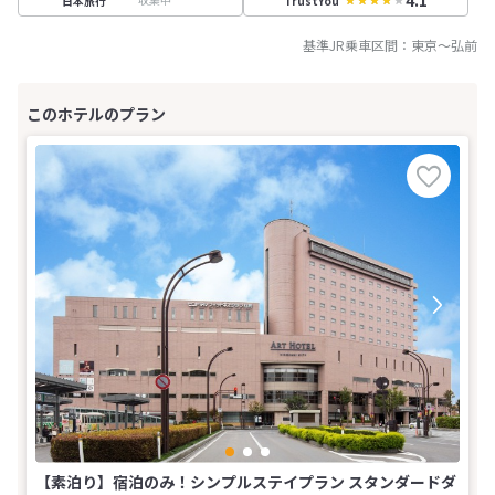
4.1
日本旅行
TrustYou
基準JR乗車区間：
東京
～
弘前
【素泊り】宿泊のみ！シンプルステイプラン スタンダードダ