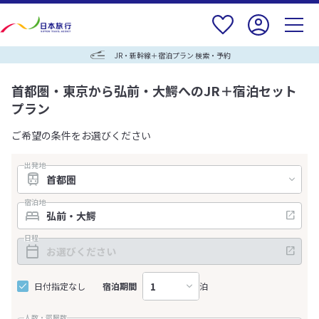
JR・新幹線＋宿泊プラン 検索・予約
首都圏・東京から弘前・大鰐へのJR＋宿泊セット
プラン
ご希望の条件をお選びください
出発地
宿泊地
日程
日付指定なし
宿泊期間
泊
人数・部屋数