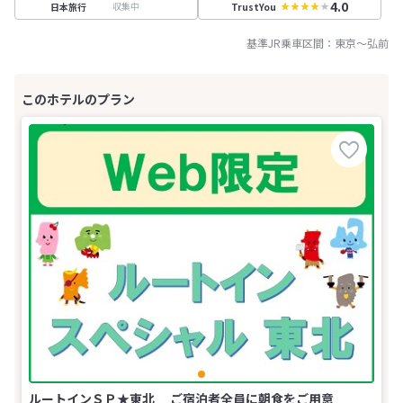
4.0
収集中
日本旅行
TrustYou
基準JR乗車区間：
東京
～
弘前
ルートインＳＰ★東北 ご宿泊者全員に朝食をご用意