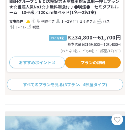
BBHグループ１６０店舗記念★高橋英樹＆真麻一押しプラン
★☆当館人気No1☆♪無料朝食付♪●喫煙● セミダブルル
ーム 13平米／120ｃｍ幅ベッド(1名～2名1室)
朝食付き
1～2名
セミダブル
バス
トイレ
喫煙
34,800～61,700円
税込
おとな1名
基本代金合計
69,600〜123,400
円
(おとな2名 こども0名・1部屋/1泊2日)
おすすめポイント
プランの詳細
すべてのプランを見る
(3プラン、4部屋タイプ)