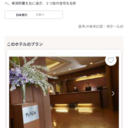
へ。東消防署を左に過ぎ、３つ目の信号を左折
収集中
日本旅行
基準JR乗車区間：
東京
～
弘前