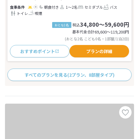
朝食付き
1～2名
セミダブル
バス
トイレ
喫煙
34,800～59,600円
税込
おとな1名
基本代金合計
69,600〜119,200
円
(おとな2名 こども0名・1部屋/1泊2日)
おすすめポイント
プランの詳細
すべてのプランを見る
(2プラン、8部屋タイプ)