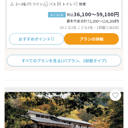
2～3名
ツイン
バス
トイレ
禁煙
36,100～59,100円
税込
おとな1名
基本代金合計
72,200〜118,200
円
(おとな2名 こども0名・1部屋/1泊2日)
おすすめポイント
プランの詳細
すべてのプランを見る
(37プラン、3部屋タイプ)