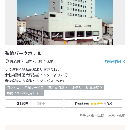
弘前パークホテル
施設詳細
青森県
弘前・大鰐
弘前
ＪＲ奥羽本線弘前駅より徒歩で12分
東北自動車道大鰐弘前インターより25分
青森空港より空港リムジンバスで50分
コンビニ
宅配サービス
無料WiFiあり
ホテル
駐車場有り
館内に車いす利用トイレ
3.9
収集中
日本旅行
TrustYou
基準JR乗車区間：
東京
～
弘前