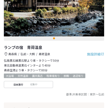
ランプの宿 青荷温泉
施設詳細
青森県
弘前・大鰐
青荷温泉
弘南黒石線黒石駅より車・タクシーで50分
東北自動車道黒石インターより40分
青森空港より車・タクシーで80分
大浴場
天然温泉
露天風呂
駐車場有り
旅館
送迎有り
収集中
日本旅行
基準JR乗車区間：
東京
～
弘前