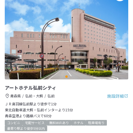
アートホテル弘前シティ
施設詳細
青森県
弘前・大鰐
弘前
ＪＲ奥羽線弘前駅より徒歩で1分
東北自動車道大鰐・弘前インターより15分
青森空港より路線バスで60分
コンビニ
宅配サービス
無料WiFiあり
ホテル
駐車場有り
最寄り駅より徒歩5分以内