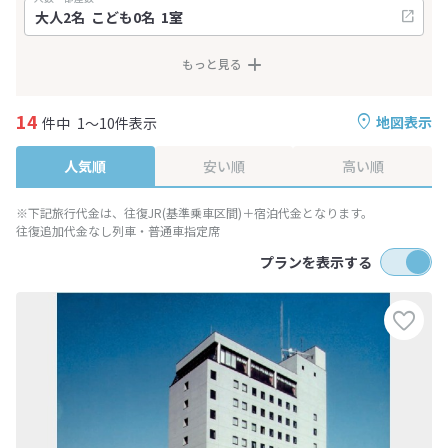
もっと見る
14
地図表示
件中
1～10件表示
人気順
安い順
高い順
※下記旅行代金は、往復JR(基準乗車区間)＋宿泊代金となります。
往復追加代金なし列車・普通車指定席
プランを表示する