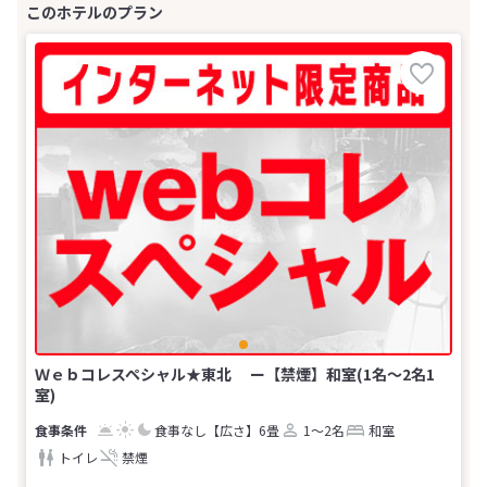
Ｗｅｂコレスペシャル★東北 ー【禁煙】和室(1名～2名1
室)
食事なし
【広さ】6畳
1～2名
和室
トイレ
禁煙