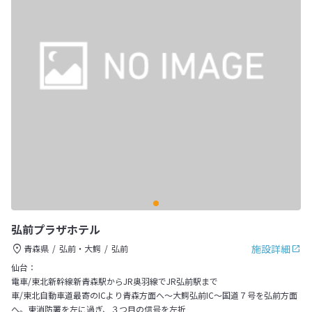
弘前プラザホテル
施設詳細
青森県
弘前・大鰐
弘前
仙台：
電車/東北新幹線新青森駅からJR奥羽線でJR弘前駅まで
車/東北自動車道最寄のICより青森方面へ～大鰐弘前IC～国道７号を弘前方面
へ。東消防署を左に過ぎ、３つ目の信号を左折