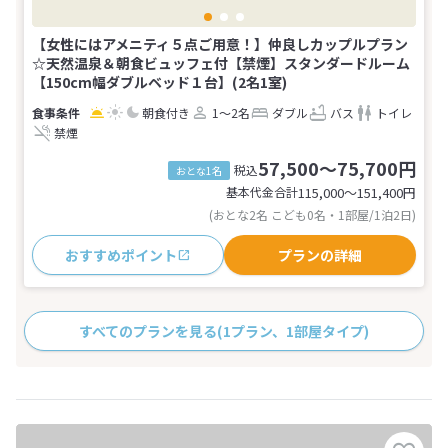
【女性にはアメニティ５点ご用意！】仲良しカップルプラン
☆天然温泉＆朝食ビュッフェ付【禁煙】スタンダードルーム
【150cm幅ダブルベッド１台】(2名1室)
朝食付き
1～2名
ダブル
バス
トイレ
禁煙
57,500～75,700円
税込
おとな1名
基本代金合計
115,000〜151,400
円
(おとな2名 こども0名・1部屋/1泊2日)
おすすめポイント
プランの詳細
すべてのプランを見る
(1プラン、1部屋タイプ)