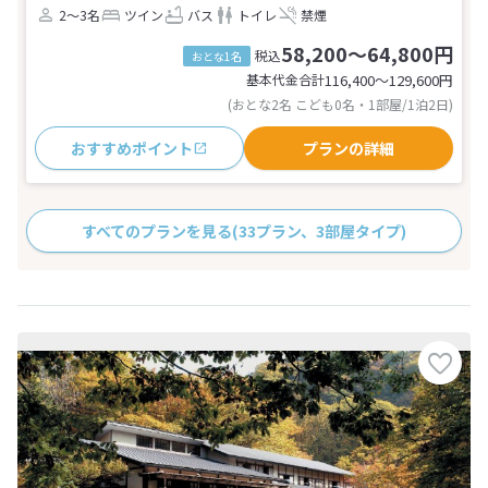
2～3名
ツイン
バス
トイレ
禁煙
58,200～64,800円
税込
おとな1名
基本代金合計
116,400〜129,600
円
(おとな2名 こども0名・1部屋/1泊2日)
おすすめポイント
プランの詳細
すべてのプランを見る
(33プラン、3部屋タイプ)