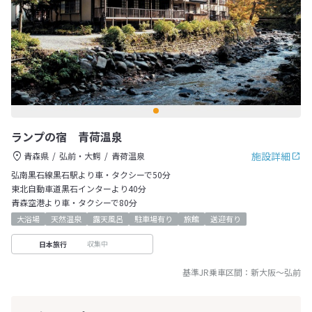
ランプの宿 青荷温泉
施設詳細
青森県
弘前・大鰐
青荷温泉
弘南黒石線黒石駅より車・タクシーで50分
東北自動車道黒石インターより40分
青森空港より車・タクシーで80分
大浴場
天然温泉
露天風呂
駐車場有り
旅館
送迎有り
収集中
日本旅行
基準JR乗車区間：
新大阪
～
弘前