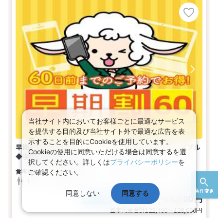
当社サイト内においてお客様ごとに最適なサービス
を提供する目的及び当社サイト外で最適な広告を表
示することを目的にCookieを使用しています。
早期割引60日前プラン♪ ※大型車輛駐車不可セミダブル
Cookieの使用に同意いただける場合は同意するを選
◆喫煙室◆(2名1室)
択してください。詳しくは
プライバシーポリシー
を
朝食付き
1～2名
セミダブル
バス
ご確認ください。
トイレ
喫煙
条件変更
同意しない
同意する
61,200～64,300円
税込
おとな1名
基本代金合計
122,400〜128,600
円