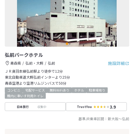
弘前パークホテル
施設詳細
青森県
弘前・大鰐
弘前
ＪＲ奥羽本線弘前駅より徒歩で12分
東北自動車道大鰐弘前インターより25分
青森空港より空港リムジンバスで50分
コンビニ
宅配サービス
無料WiFiあり
ホテル
駐車場有り
館内に車いす利用トイレ
3.9
収集中
日本旅行
TrustYou
基準JR乗車区間：
新大阪
～
弘前