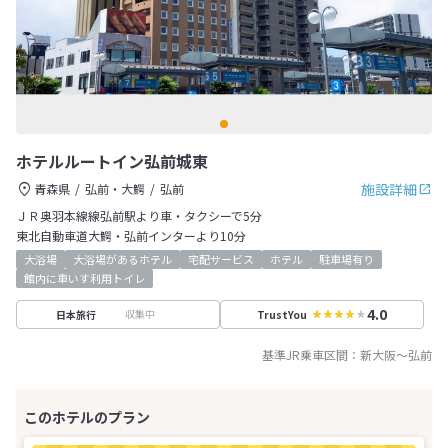
ホテルルートイン弘前城東
施設詳細
青森県
弘前・大鰐
弘前
ＪＲ奥羽本線線弘前駅より車・タクシーで5分
東北自動車道大鰐・弘前インターより10分
大浴場
大浴場があるホテル
宅配サービス
ホテル
駐車場有り
館内に車いす利用トイレ
4.0
収集中
日本旅行
TrustYou
基準JR乗車区間：
新大阪
～
弘前