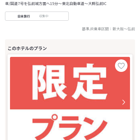
車/国道7号を弘前城方面へ15分～東北自動車道〜大鰐弘前IC
収集中
日本旅行
基準JR乗車区間：
新大阪
～
弘前