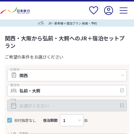
JR・新幹線＋宿泊プラン 検索・予約
関西・大阪から弘前・大鰐へのJR＋宿泊セットプ
ラン
ご希望の条件をお選びください
出発地
宿泊地
日程
日付指定なし
宿泊期間
泊
人数・部屋数