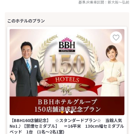
基準JR乗車区間：
新大阪
～
弘前
【BBH160店舗記念】 ☆スタンダードプラン☆ 当館人気
No1♪【禁煙セミダブル】 ＝16平米 130cm幅セミダブル
ベッド 1台 (1名～2名1室)