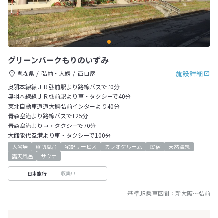
グリーンパークもりのいずみ
施設詳細
青森県
弘前・大鰐
西目屋
奥羽本線線ＪＲ弘前駅より路線バスで70分
奥羽本線線ＪＲ弘前駅より車・タクシーで40分
東北自動車道道大鰐弘前インターより40分
青森空港より路線バスで125分
青森空港より車・タクシーで70分
大館能代空港より車・タクシーで100分
大浴場
貸切風呂
宅配サービス
カラオケルーム
民宿
天然温泉
露天風呂
サウナ
収集中
日本旅行
基準JR乗車区間：
新大阪
～
弘前