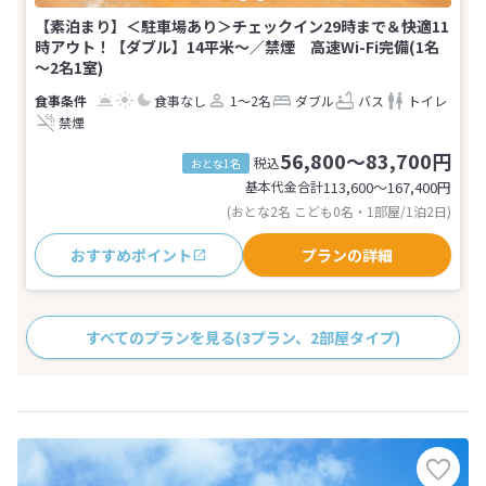
【素泊まり】＜駐車場あり＞チェックイン29時まで＆快適11
時アウト！【ダブル】14平米〜／禁煙 高速Wi-Fi完備(1名
～2名1室)
食事なし
1～2名
ダブル
バス
トイレ
禁煙
56,800～83,700円
税込
おとな1名
基本代金合計
113,600〜167,400
円
(おとな2名 こども0名・1部屋/1泊2日)
おすすめポイント
プランの詳細
すべてのプランを見る
(3プラン、2部屋タイプ)