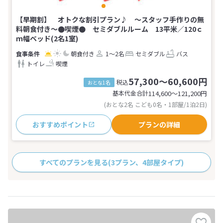
【早期割】 オトクな割引プラン♪ 〜スタッフ手作りの無
料朝食付き〜●喫煙● セミダブルルーム 13平米／120ｃ
ｍ幅ベッド(2名1室)
朝食付き
1～2名
セミダブル
バス
トイレ
喫煙
57,300～60,600円
税込
おとな1名
基本代金合計
114,600〜121,200
円
(おとな2名 こども0名・1部屋/1泊2日)
おすすめポイント
プランの詳細
すべてのプランを見る
(3プラン、4部屋タイプ)