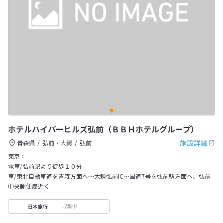
ホテルハイパーヒルズ弘前（ＢＢＨホテルグループ）
施設詳細
青森県
弘前・大鰐
弘前
東京：
電車/弘前駅より徒歩１０分
車/東北自動車道を青森方面へ～大鰐弘前IC～国道7号を弘前駅方面へ、弘前
中央郵便局近く
収集中
日本旅行