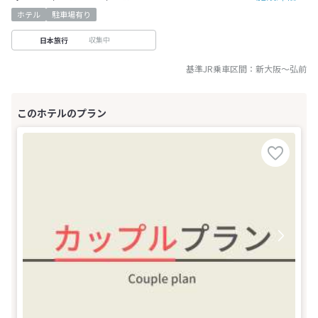
ホテル
駐車場有り
収集中
日本旅行
基準JR乗車区間：
新大阪
～
弘前