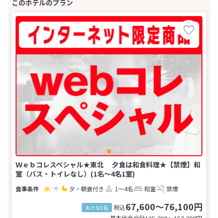
Ｗｅｂコレスペシャル★東北 夕食は和食料理★【禁煙】和
室（バス・トイレなし）(1名～4名1室)
夕・朝食付き
1～4名
和室
禁煙
67,600～76,100円
税込
おとな1名
基本代金合計