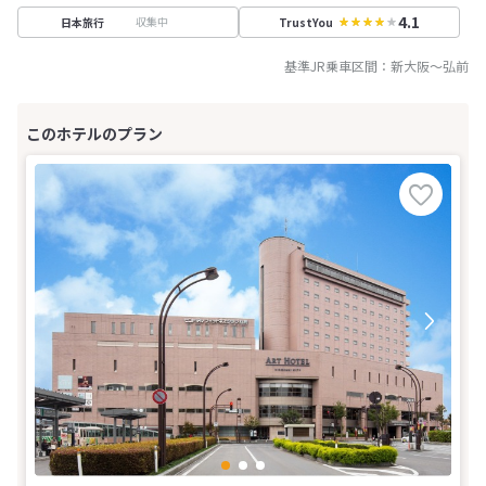
4.1
収集中
日本旅行
TrustYou
基準JR乗車区間：
新大阪
～
弘前