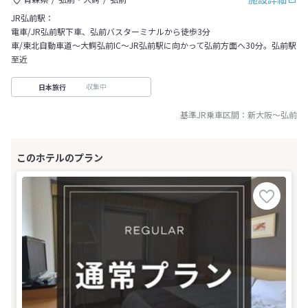
JR弘前駅：
電車/JR弘前駅下車、弘前バスターミナルから徒歩3分
車/東北自動車道～大鰐弘前IC～JR弘前駅に向かって弘前方面へ30分。弘前駅
至近
収集中
日本旅行
基準JR乗車区間：
新大阪
～
弘前