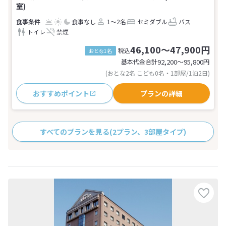
室)
食事なし
1～2名
セミダブル
バス
トイレ
禁煙
46,100～47,900円
税込
おとな1名
基本代金合計
92,200〜95,800
円
(おとな2名 こども0名・1部屋/1泊2日)
おすすめポイント
プランの詳細
すべてのプランを見る
(2プラン、3部屋タイプ)