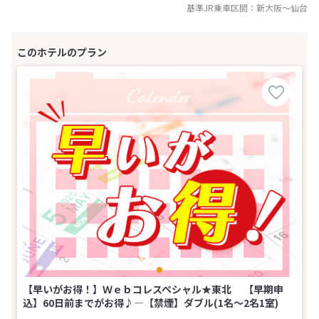
基準JR乗車区間：
新大阪
～
仙台
【早いがお得！】Ｗｅｂコレスペシャル★東北 【早期申
込】60日前までがお得♪―【禁煙】ダブル(1名～2名1室)