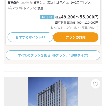
食事なし
【広さ】19平米
1～2名
ダブル
バス
トイレ
禁煙
49,200～55,000円
税込
おとな1名
基本代金合計
98,400〜110,000
円
(おとな2名 こども0名・1部屋/1泊2日)
おすすめポイント
プランの詳細
すべてのプランを見る
(49プラン、4部屋タイプ)