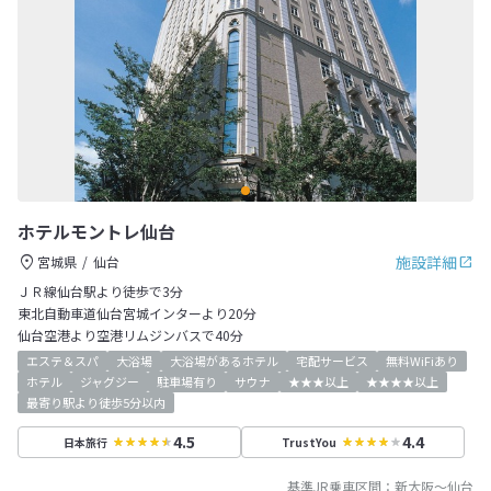
ホテルモントレ仙台
施設詳細
宮城県
仙台
ＪＲ線仙台駅より徒歩で3分
東北自動車道仙台宮城インターより20分
仙台空港より空港リムジンバスで40分
エステ＆スパ
大浴場
大浴場があるホテル
宅配サービス
無料WiFiあり
ホテル
ジャグジー
駐車場有り
サウナ
★★★以上
★★★★以上
最寄り駅より徒歩5分以内
4.5
4.4
日本旅行
TrustYou
基準JR乗車区間：
新大阪
～
仙台