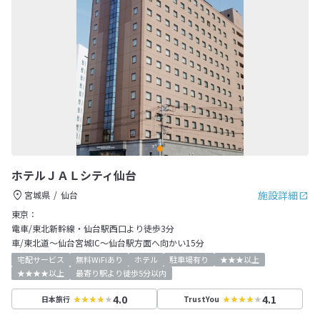
ホテルＪＡＬシティ仙台
施設詳細
宮城県
仙台
東京：
電車/東北新幹線・仙台駅西口より徒歩3分
車/東北道～仙台宮城IC～仙台駅方面へ向かい15分
宅配サービス
無料WiFiあり
ホテル
駐車場有り
★★★以上
★★★★以上
最寄り駅より徒歩5分以内
4.0
4.1
日本旅行
TrustYou