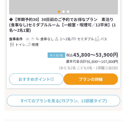
◆【早期予約30】30日前のご予約でお得なプラン 素泊り
(食事なし)セミダブルルーム【一般室・喫煙可／12平米】(1
名～2名1室)
食事なし
1～2名
セミダブル
バス
トイレ
喫煙
45,800～53,900円
税込
おとな1名
基本代金合計
91,600〜107,800
円
(おとな2名 こども0名・1部屋/1泊2日)
おすすめポイント
プランの詳細
すべてのプランを見る
(75プラン、13部屋タイプ)