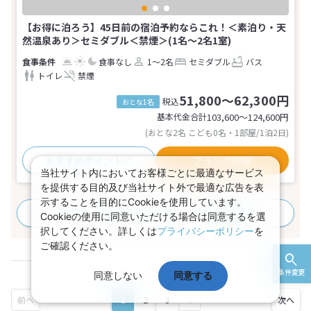
【お得に泊ろう】45日前の宿泊予約ならこれ！＜素泊り・天
然温泉あり＞セミダブル＜禁煙＞(1名～2名1室)
食事なし
1～2名
セミダブル
バス
トイレ
禁煙
51,800～62,300円
税込
おとな1名
基本代金合計
103,600〜124,600
円
(おとな2名 こども0名・1部屋/1泊2日)
おすすめポイント
プランの詳細
当社サイト内においてお客様ごとに最適なサービス
を提供する目的及び当社サイト外で最適な広告を表
示することを目的にCookieを使用しています。
すべてのプランを見る
(97プラン、16部屋タイプ)
Cookieの使用に同意いただける場合は同意するを選
択してください。詳しくは
プライバシーポリシー
を
ご確認ください。
条件変更
同意しない
同意する
1
2
3
...