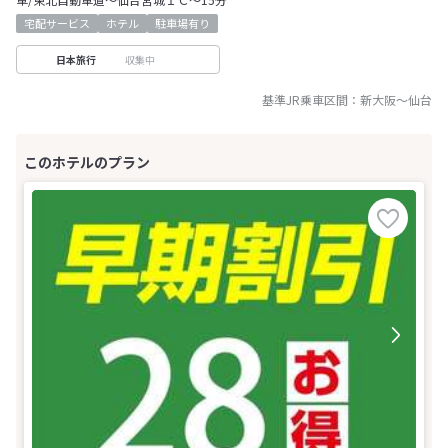
宅配サービス
ホテル
駐車場有り
収集中
日本旅行
基準JR乗車区間：
新大阪
～
仙台