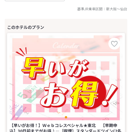
基準JR乗車区間：
新大阪
～
仙台
【早いがお得！】Ｗｅｂコレスペシャル★東北 【早期申
込】30日前までがお得♪―［喫煙〕スタンダードツイン(2名