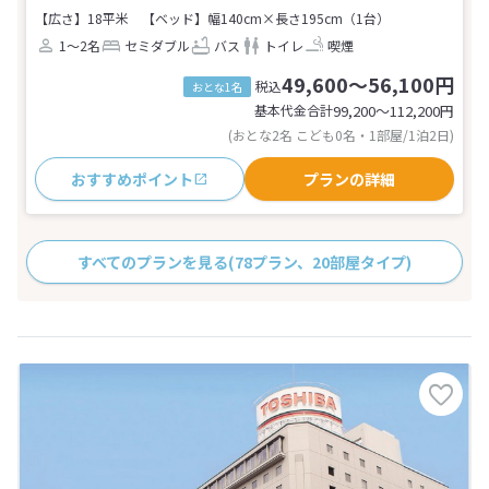
【広さ】18平米
【ベッド】幅140cm×長さ195cm（1台）
1～2名
セミダブル
バス
トイレ
喫煙
49,600～56,100円
税込
おとな1名
基本代金合計
99,200〜112,200
円
(おとな2名 こども0名・1部屋/1泊2日)
おすすめポイント
プランの詳細
すべてのプランを見る
(78プラン、20部屋タイプ)