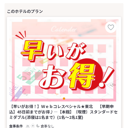
【早いがお得！】Ｗｅｂコレスペシャル★東北 【早期申
込】45日前までがお得♪―【本館】〔喫煙〕スタンダードセ
ミダブル(添寝は1名まで）(1名～2名1室)
食事なし