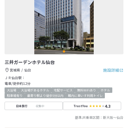
三井ガーデンホテル仙台
施設詳細
宮城県
仙台
ＪＲ仙台駅：
電車/徒歩約12分
大浴場
大浴場があるホテル
宅配サービス
無料WiFiあり
ホテル
駐車場有り
最寄り駅より徒歩5分以内
館内に車いす利用トイレ
4.3
収集中
日本旅行
TrustYou
基準JR乗車区間：
新大阪
～
仙台