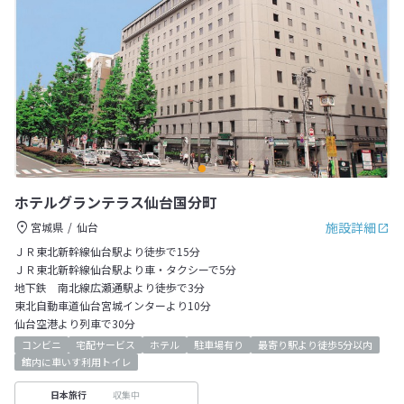
ホテルグランテラス仙台国分町
施設詳細
宮城県
仙台
ＪＲ東北新幹線仙台駅より徒歩で15分
ＪＲ東北新幹線仙台駅より車・タクシーで5分
地下鉄 南北線広瀬通駅より徒歩で3分
東北自動車道仙台宮城インターより10分
仙台空港より列車で30分
コンビニ
宅配サービス
ホテル
駐車場有り
最寄り駅より徒歩5分以内
館内に車いす利用トイレ
収集中
日本旅行