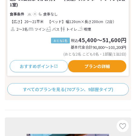
1室)
食事なし
【広さ】20～21平米
【ベッド】幅120cm×長さ200cm（2台）
2～3名
ツイン
バス
トイレ
喫煙
45,400～51,600円
税込
おとな1名
基本代金合計
90,800〜103,200
円
(おとな2名 こども0名・1部屋/1泊2日)
おすすめポイント
プランの詳細
すべてのプランを見る
(70プラン、9部屋タイプ)