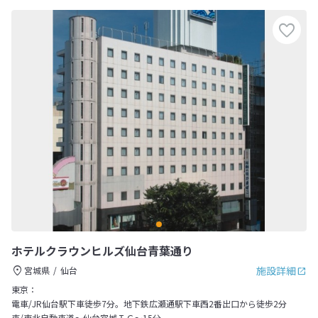
ホテルクラウンヒルズ仙台青葉通り
施設詳細
宮城県
仙台
東京：
電車/JR仙台駅下車徒歩7分。地下鉄広瀬通駅下車西2番出口から徒歩2分
車/東北自動車道～仙台宮城ＩＣ～15分