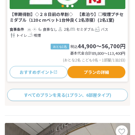
【早期得割】◇２８日前の早割◇ 【素泊り】□喫煙プチセ
ミダブル（120ｃｍベット1台仲良く2名添寝）(2名1室)
食事なし
2名
セミダブル
バス
トイレ
喫煙
44,900～56,700円
税込
おとな1名
基本代金合計
89,800〜113,400
円
(おとな2名 こども0名・1部屋/1泊2日)
おすすめポイント
プランの詳細
すべてのプランを見る
(1プラン、6部屋タイプ)