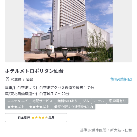
ホテルメトロポリタン仙台
施設詳細
宮城県
仙台
電車/仙台空港より仙台空港アクセス鉄道で最短１７分
車/東北自動車道～仙台宮城ＩＣ～20分
エステ＆スパ
宅配サービス
無料WiFiあり
ジム
ホテル
駐車場有り
★★★以上
★★★★以上
最寄り駅より徒歩5分以内
4.5
日本旅行
基準JR乗車区間：
新大阪
～
仙台