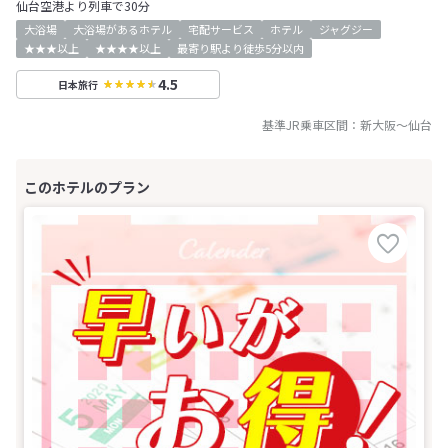
仙台空港より列車で30分
大浴場
大浴場があるホテル
宅配サービス
ホテル
ジャグジー
★★★以上
★★★★以上
最寄り駅より徒歩5分以内
4.5
日本旅行
基準JR乗車区間：
新大阪
～
仙台