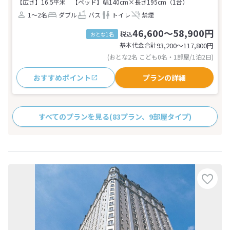
【広さ】16.5平米
【ベッド】幅140cm×長さ195cm（1台）
1～2名
ダブル
バス
トイレ
禁煙
46,600～58,900円
税込
おとな1名
基本代金合計
93,200〜117,800
円
(おとな2名 こども0名・1部屋/1泊2日)
おすすめポイント
プランの詳細
すべてのプランを見る
(83プラン、9部屋タイプ)