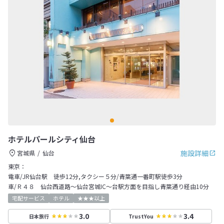
ホテルパールシティ仙台
施設詳細
宮城県
仙台
東京：
電車/JR仙台駅 徒歩12分,タクシー５分/青葉通一番町駅徒歩3分
車/Ｒ４８ 仙台西道路～仙台宮城IC～台駅方面を目指し青葉通り経由10分
宅配サービス
ホテル
★★★以上
3.0
3.4
日本旅行
TrustYou