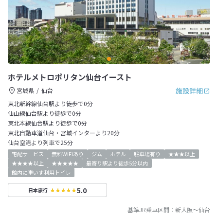
ホテルメトロポリタン仙台イースト
施設詳細
宮城県
仙台
東北新幹線仙台駅より徒歩で0分
仙山線仙台駅より徒歩で0分
東北本線仙台駅より徒歩で0分
東北自動車道仙台・宮城インターより20分
仙台空港より列車で25分
宅配サービス
無料WiFiあり
ジム
ホテル
駐車場有り
★★★以上
★★★★以上
★★★★★
最寄り駅より徒歩5分以内
館内に車いす利用トイレ
5.0
日本旅行
基準JR乗車区間：
新大阪
～
仙台