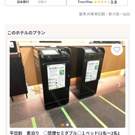
3.8
収集中
日本旅行
TrustYou
基準JR乗車区間：
新大阪
～
仙台
平日割 素泊り ○禁煙セミダブル○１ベッド(1名～2名1