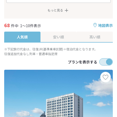
もっと見る
68
地図表示
件中
1～10件表示
人気順
安い順
高い順
※下記旅行代金は、往復JR(基準乗車区間)＋宿泊代金となります。
往復追加代金なし列車・普通車指定席
プランを表示する