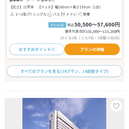
【広さ】21平米
【ベッド】幅160cm×長さ195cm（1台）
1～2名
シングル
バス
トイレ
禁煙
50,500～57,600円
税込
おとな1名
基本代金合計
101,000〜115,200
円
(おとな2名 こども0名・1部屋/1泊2日)
おすすめポイント
プランの詳細
すべてのプランを見る
(74プラン、14部屋タイプ)