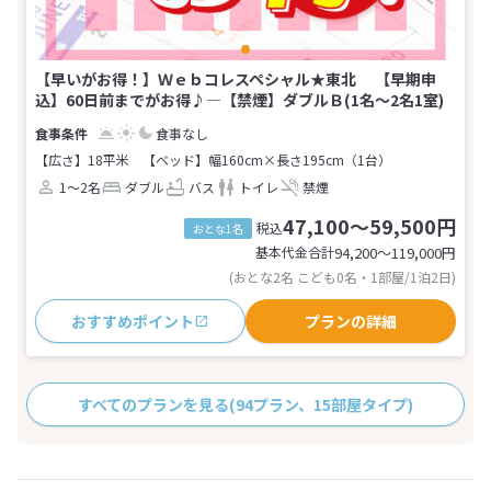
【早いがお得！】Ｗｅｂコレスペシャル★東北 【早期申
込】60日前までがお得♪―【禁煙】ダブルＢ(1名～2名1室)
食事なし
【広さ】18平米
【ベッド】幅160cm×長さ195cm（1台）
1～2名
ダブル
バス
トイレ
禁煙
47,100～59,500円
税込
おとな1名
基本代金合計
94,200〜119,000
円
(おとな2名 こども0名・1部屋/1泊2日)
おすすめポイント
プランの詳細
すべてのプランを見る
(94プラン、15部屋タイプ)