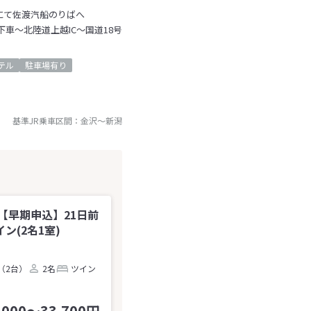
にて佐渡汽船のりばへ
下車～北陸道上越IC～国道18号
テル
駐車場有り
基準JR乗車区間：
金沢
～
新潟
【早期申込】21日前
(2名1室)
（2台）
2名
ツイン
,000～33,700円