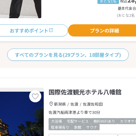
おとな1名
税込
基本代金合
(おとな2名
おすすめポイント
プランの詳細
すべてのプランを見る
(29プラン、18部屋タイプ)
国際佐渡観光ホテル八幡館
新潟県
佐渡
佐渡佐和田
佐渡汽船両津港より車で30分
大浴場
宅配サービス
無料WiFiあり
カラオケ
駐車場有り
旅館
サウナ