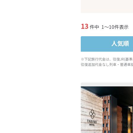
13
件中
1～10件表示
人気順
※下記旅行代金は、往復JR(基
往復追加代金なし列車・普通車