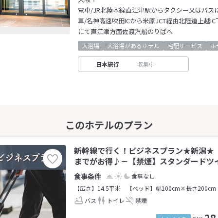
電車/JR北陸本線直江津駅からタクシー又はバス
車/名神高速吹田ICから米原JCT経由北陸道上越IC
にて直江津方面佐渡汽船のりばへ
大浴場
大浴場があるホテル
宅配サービス
ホ
日本旅行
収集中
新幹線で行く！ビジネスプラン★新潟★ 
までがお得♪－【禁煙】スタンダードツイン
食事なし
【広さ】14.5平米
【ベッド】幅100cm×長さ200cm
バス
トイレ
禁煙
28