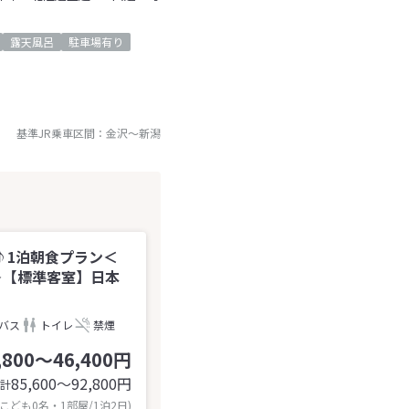
露天風呂
駐車場有り
基準JR乗車区間：
金沢
～
新潟
♪1泊朝食プラン＜
＞【標準客室】日本
バス
トイレ
禁煙
,800～46,400円
85,600〜92,800
円
計
 こども0名・1部屋/1泊2日)