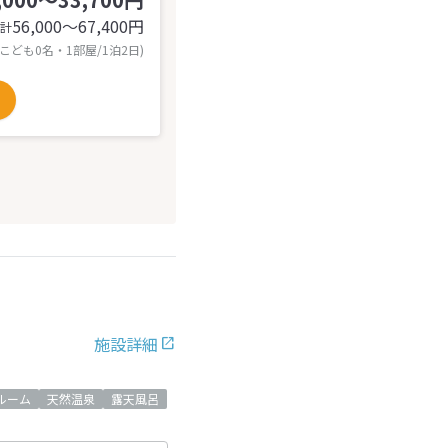
56,000〜67,400
円
計
 こども0名・1部屋/1泊2日)
施設詳細
ルーム
天然温泉
露天風呂