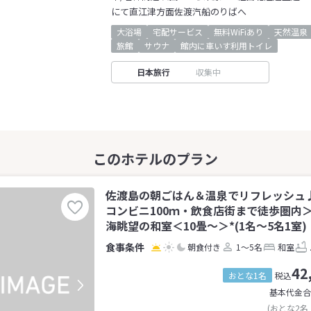
にて直江津方面佐渡汽船のりばへ
大浴場
宅配サービス
無料WiFiあり
天然温泉
旅館
サウナ
館内に車いす利用トイレ
日本旅行
収集中
佐渡島の朝ごはん＆温泉でリフレッシュ
コンビニ100ｍ・飲食店街まで徒歩圏内
海眺望の和室＜10畳～＞*(1名～5名1室)
朝食付き
1～5名
和室
42
おとな1名
税込
基本代金合
(おとな2名