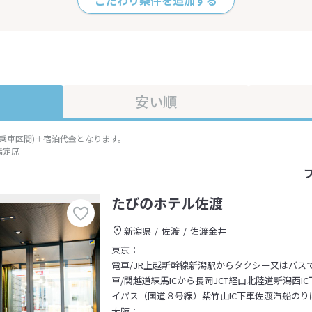
こだわり条件を追加する
安い順
準乗車区間)＋宿泊代金となります。
指定席
たびのホテル佐渡
新潟県
佐渡
佐渡金井
東京：
電車/JR上越新幹線新潟駅からタクシー又はバス
車/関越道練馬ICから長岡JCT経由北陸道新潟西I
イパス（国道８号線）紫竹山IC下車佐渡汽船のり
大阪：