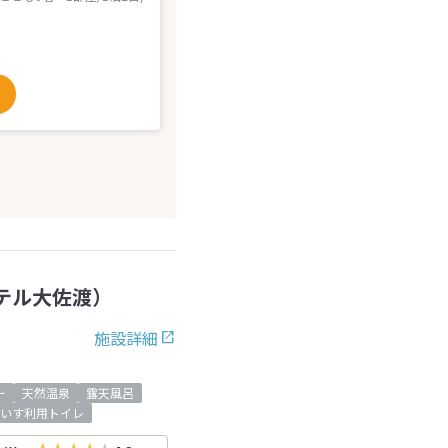
テル大佐渡）
施設詳細
ー
天然温泉
露天風呂
いす利用トイレ