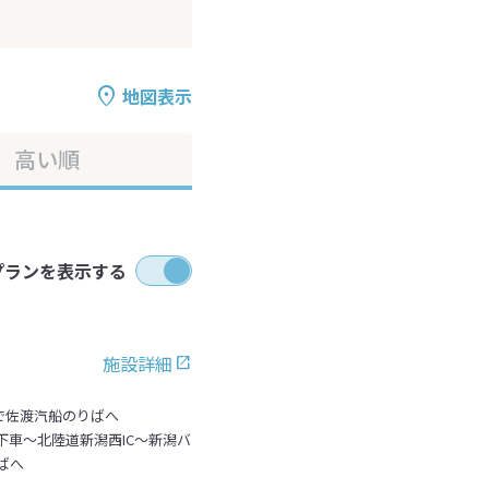
地図表示
高い順
プランを表示する
施設詳細
で佐渡汽船のりばへ
C下車～北陸道新潟西IC～新潟バ
ばへ