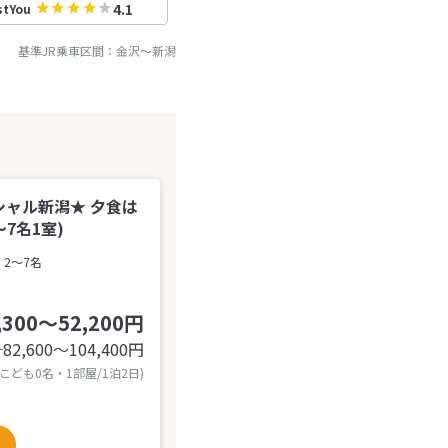
4.1
stYou
基準JR乗車区間：
金沢
～
新潟
ャル新潟★ 夕食は
7名1室)
2～7名
,300～52,200円
82,600〜104,400
円
計
 こども0名・1部屋/1泊2日)