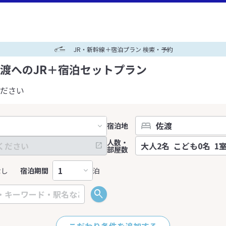
JR・新幹線＋宿泊プラン 検索・予約
渡へのJR＋宿泊セットプラン
ださい
宿泊地
人数・
部屋数
なし
宿泊期間
泊