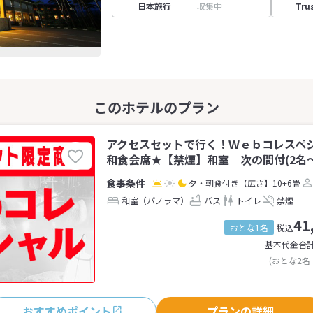
日本旅行
収集中
Tru
アクセスセットで行く！Ｗｅｂコレスペシ
和食会席★【禁煙】和室 次の間付(2名～
夕・朝食付き
【広さ】10+6畳
和室（パノラマ）
バス
トイレ
禁煙
41
おとな1名
税込
基本代金合
(おとな2名
おすすめポイント
プランの詳細