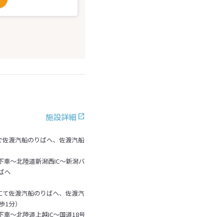
施設詳細
で佐渡汽船のりばへ、佐渡汽船
）
C下車～北陸道新潟西IC～新潟バ
ばへ
にて佐渡汽船のりばへ、佐渡汽
歩1分）
下車～北陸道上越IC～国道18号