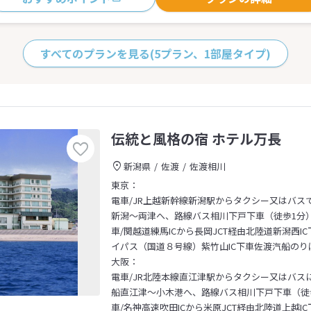
すべてのプランを見る
(5プラン、1部屋タイプ)
伝統と風格の宿 ホテル万長
新潟県
佐渡
佐渡相川
東京：
電車/JR上越新幹線新潟駅からタクシー又はバス
新潟～両津へ、路線バス相川下戸下車（徒歩1分
車/関越道練馬ICから長岡JCT経由北陸道新潟西I
イパス（国道８号線）紫竹山IC下車佐渡汽船のり
大阪：
電車/JR北陸本線直江津駅からタクシー又はバス
船直江津～小木港へ、路線バス相川下戸下車（徒
車/名神高速吹田ICから米原JCT経由北陸道上越IC