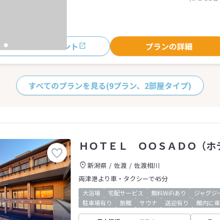
おすすめポイント
プランの詳細
すべてのプランを見る
(9プラン、2部屋タイプ)
ＨＯＴＥＬ ＯＯＳＡＤＯ（ホ
新潟県
佐渡
佐渡相川
両津港より車・タクシーで45分
大浴場
宅配サービス
無料WiFiあり
ジャグジ
駐車場有り
旅館
サウナ
送迎有り
館内に車