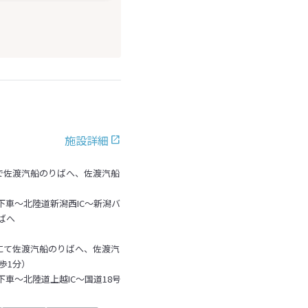
施設詳細
で佐渡汽船のりばへ、佐渡汽船
）
C下車～北陸道新潟西IC～新潟バ
ばへ
にて佐渡汽船のりばへ、佐渡汽
歩1分）
下車～北陸道上越IC～国道18号