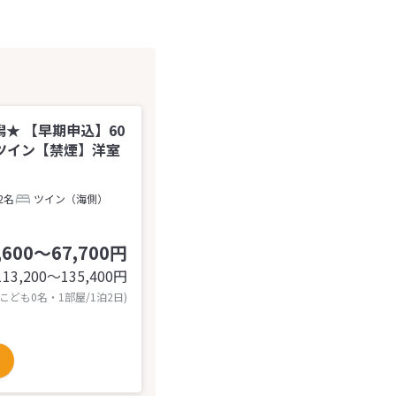
★ 【早期申込】60
ツイン【禁煙】洋室
2名
ツイン（海側）
,600～67,700円
113,200〜135,400
円
 こども0名・1部屋/1泊2日)