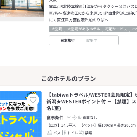
電車/JR北陸本線直江津駅からタクシー又はバス
車/名神高速吹田ICから米原JCT経由北陸道上越IC
にて直江津方面佐渡汽船のりばへ
大浴場
大浴場があるホテル
宅配サービス
ホ
日本旅行
収集中
【tabiwaトラベル/WESTER会員限定】t
新潟★WESTERポイント付 －【禁煙】
名1室)
食事なし
【広さ】14.5平米
【ベッド】幅100cm×長さ200cm
バス
トイレ
禁煙