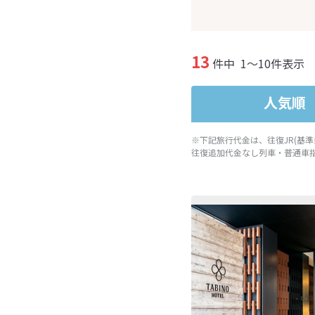
13
件中
1～10件表示
人気順
※下記旅行代金は、往復JR(基
往復追加代金なし列車・普通車