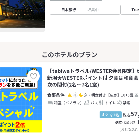
日本旅行
収集中
Tru
【tabiwaトラベル/WESTER会員限定】t
新潟★WESTERポイント付 夕食は和
次の間付(2名～7名1室)
夕・朝食付き
【広さ】10+6畳
和室（パノラマ）
バス
トイレ
禁煙
57
おとな1名
税込
基本代金合計
(おとな2名