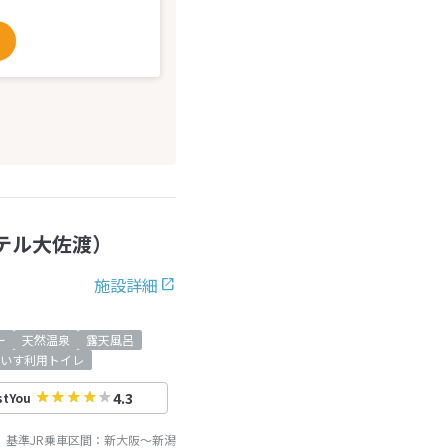
テル大佐渡）
施設詳細
ー
天然温泉
露天風呂
いす利用トイレ
4.3
stYou
基準JR乗車区間：
新大阪
～
新潟