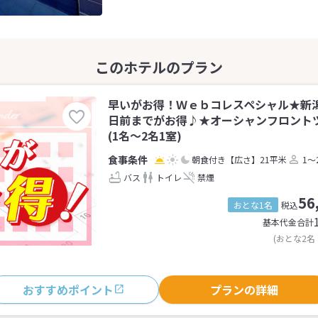
早いがお得！Ｗｅｂコレスペシャル★新潟
日前までがお得♪★オーシャンフロント
(1名～2名1室)
朝食付き
【広さ】21平米
1～
バス
トイレ
禁煙
56
おとな1名
税込
基本代金合計
(おとな2名
おすすめポイント
プランの詳細