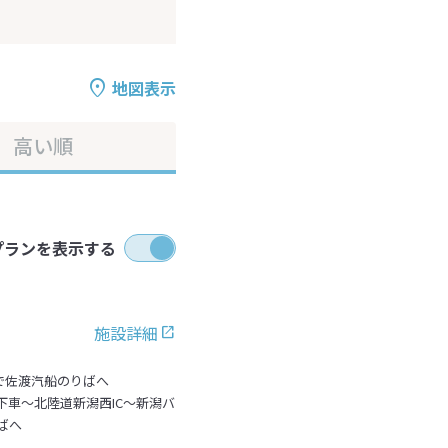
地図表示
高い順
プランを表示する
施設詳細
で佐渡汽船のりばへ
C下車～北陸道新潟西IC～新潟バ
ばへ