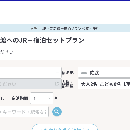
JR・新幹線＋宿泊プラン 検索・予約
渡へのJR＋宿泊セットプラン
ださい
宿泊地
人数・
部屋数
なし
宿泊期間
泊