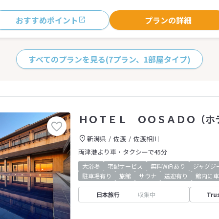
おすすめポイント
プランの詳細
すべてのプランを見る
(7プラン、1部屋タイプ)
ＨＯＴＥＬ ＯＯＳＡＤＯ（ホ
新潟県
佐渡
佐渡相川
両津港より車・タクシーで45分
大浴場
宅配サービス
無料WiFiあり
ジャグジ
駐車場有り
旅館
サウナ
送迎有り
館内に車
日本旅行
収集中
Tru