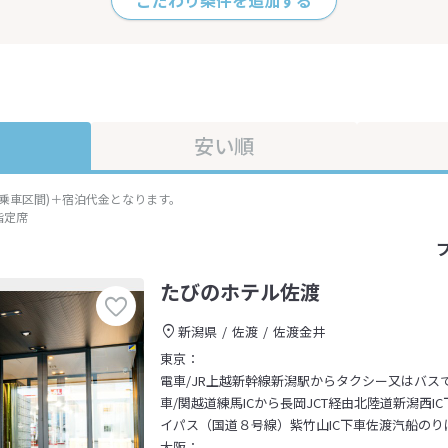
こだわり条件を追加する
安い順
準乗車区間)＋宿泊代金となります。
指定席
たびのホテル佐渡
新潟県
佐渡
佐渡金井
東京：
電車/JR上越新幹線新潟駅からタクシー又はバス
車/関越道練馬ICから長岡JCT経由北陸道新潟西I
イパス（国道８号線）紫竹山IC下車佐渡汽船のり
大阪：