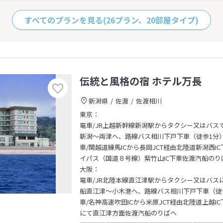
すべてのプランを見る
(26プラン、20部屋タイプ)
伝統と風格の宿 ホテル万長
新潟県
佐渡
佐渡相川
東京：
電車/JR上越新幹線新潟駅からタクシー又はバス
新潟～両津へ、路線バス相川下戸下車（徒歩1分
車/関越道練馬ICから長岡JCT経由北陸道新潟西I
イパス（国道８号線）紫竹山IC下車佐渡汽船のり
大阪：
電車/JR北陸本線直江津駅からタクシー又はバス
船直江津～小木港へ、路線バス相川下戸下車（徒
車/名神高速吹田ICから米原JCT経由北陸道上越IC
にて直江津方面佐渡汽船のりばへ