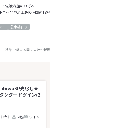
にて佐渡汽船のりばへ
下車～北陸道上越IC～国道18号
テル
駐車場有り
基準JR乗車区間：
大阪
～
新潟
abiwaSP売尽し★
スタンダードツイン(2
（2台）
2名
ツイン