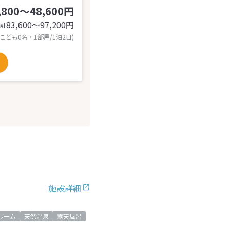
,800～48,600円
83,600〜97,200
円
計
 こども0名・1部屋/1泊2日)
施設詳細
ルーム
天然温泉
露天風呂