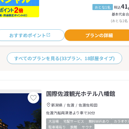
41
おとな1名
税込
基本代金合
(おとな2名
おすすめポイント
プランの詳細
すべてのプランを見る
(33プラン、18部屋タイプ)
国際佐渡観光ホテル八幡館
新潟県
佐渡
佐渡佐和田
佐渡汽船両津港より車で30分
大浴場
宅配サービス
無料WiFiあり
カラオケ
駐車場有り
旅館
サウナ