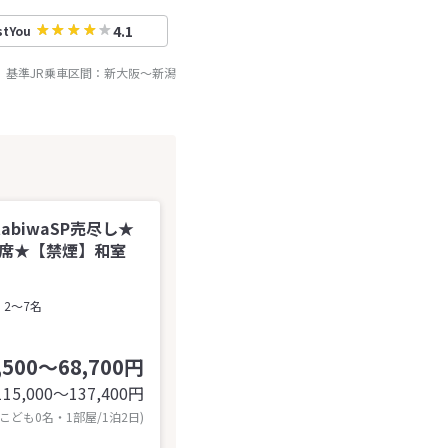
4.1
stYou
基準JR乗車区間：
新大阪
～
新潟
abiwaSP売尽し★
食会席★【禁煙】和室
2～7名
,500～68,700円
115,000〜137,400
円
 こども0名・1部屋/1泊2日)