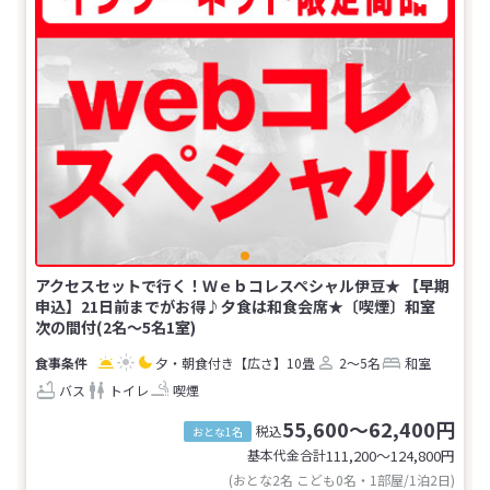
アクセスセットで行く！Ｗｅｂコレスペシャル伊豆★ 【早期
申込】21日前までがお得♪夕食は和食会席★〔喫煙〕和室
次の間付(2名～5名1室)
夕・朝食付き
【広さ】10畳
2～5名
和室
バス
トイレ
喫煙
55,600～62,400円
税込
おとな1名
基本代金合計
111,200〜124,800
円
(おとな2名 こども0名・1部屋/1泊2日)