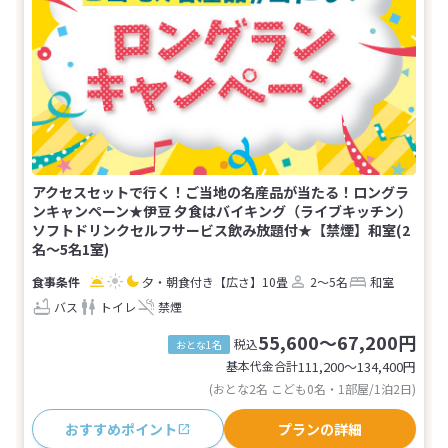
アクセスセットで行く！ご当地の名産品が当たる！ロングラ
ンキャンペーン★伊豆 夕食はバイキング（ライブキッチン）
ソフトドリンクセルフサービス飲み放題付★【禁煙】和室(2
名～5名1室)
夕・朝食付き
【広さ】10畳
2～5名
和室
バス
トイレ
禁煙
55,600～67,200円
税込
おとな1名
基本代金合計
111,200〜134,400
円
(おとな2名 こども0名・1部屋/1泊2日)
おすすめポイント
プランの詳細