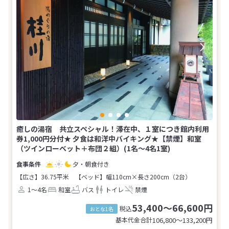
癒しの湯宿 共立スペシャル！滞在中、１室につき館内利用
券1,000円分付★ 夕食は和洋中バイキング★【禁煙】和室
（ツインローベット＋布団２組）(1名～4名1室)
夕・朝食付き
【広さ】36.75平米
【ベッド】幅110cm×長さ200cm（2台）
1～4名
和室
バス
トイレ
禁煙
53,400～66,600円
税込
おとな1名
基本代金合計
106,800〜133,200
円