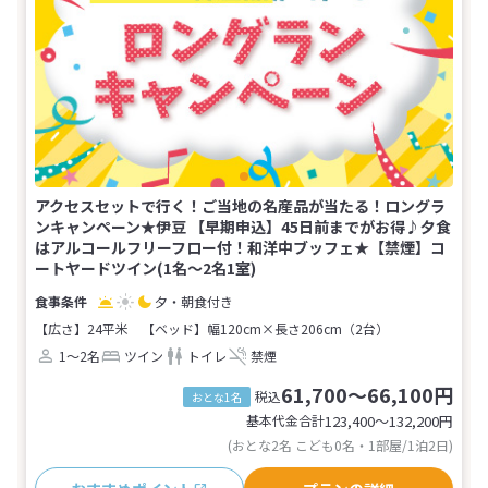
アクセスセットで行く！ご当地の名産品が当たる！ロングラ
ンキャンペーン★伊豆 【早期申込】45日前までがお得♪夕食
はアルコールフリーフロー付！和洋中ブッフェ★【禁煙】コ
ートヤードツイン(1名～2名1室)
夕・朝食付き
【広さ】24平米
【ベッド】幅120cm×長さ206cm（2台）
1～2名
ツイン
トイレ
禁煙
61,700～66,100円
税込
おとな1名
基本代金合計
123,400〜132,200
円
(おとな2名 こども0名・1部屋/1泊2日)