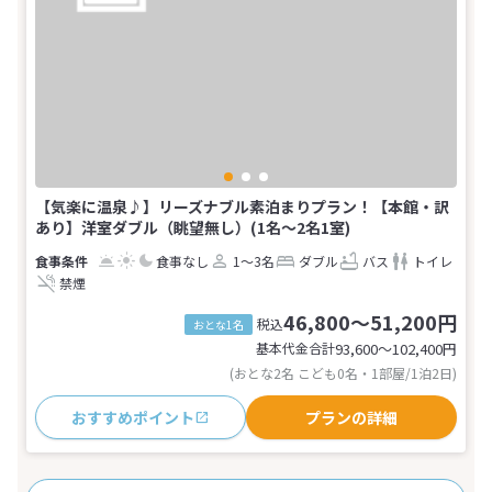
【気楽に温泉♪】リーズナブル素泊まりプラン！【本館・訳
あり】洋室ダブル（眺望無し）(1名～2名1室)
食事なし
1～3名
ダブル
バス
トイレ
禁煙
46,800～51,200円
税込
おとな1名
基本代金合計
93,600〜102,400
円
(おとな2名 こども0名・1部屋/1泊2日)
おすすめポイント
プランの詳細