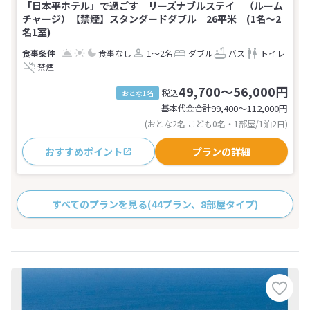
「日本平ホテル」で過ごす リーズナブルステイ （ルーム
チャージ）【禁煙】スタンダードダブル 26平米 (1名～2
名1室)
食事なし
1～2名
ダブル
バス
トイレ
禁煙
49,700～56,000円
税込
おとな1名
基本代金合計
99,400〜112,000
円
(おとな2名 こども0名・1部屋/1泊2日)
おすすめポイント
プランの詳細
すべてのプランを見る
(44プラン、8部屋タイプ)