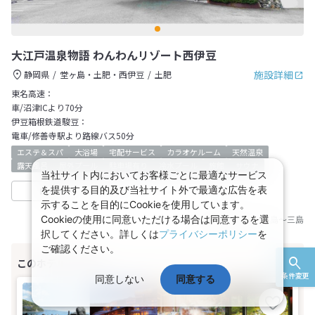
大江戸温泉物語 わんわんリゾート西伊豆
施設詳細
静岡県
堂ヶ島・土肥・西伊豆
土肥
東名高速：
車/沼津ICより70分
伊豆箱根鉄道駿豆：
電車/修善寺駅より路線バス50分
エステ＆スパ
大浴場
宅配サービス
カラオケルーム
天然温泉
露天風呂
屋外プール
駐車場有り
冷水プール
旅館
サウナ
当社サイト内においてお客様ごとに最適なサービス
を提供する目的及び当社サイト外で最適な広告を表
収集中
日本旅行
示することを目的にCookieを使用しています。
Cookieの使用に同意いただける場合は同意するを選
基準JR乗車区間：
広島
～
三島
択してください。詳しくは
プライバシーポリシー
を
ご確認ください。
条件変更
同意しない
同意する