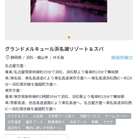
グランドメルキュール浜名湖リゾート＆スパ
施設詳細
静岡県
浜松・舘山寺
弁天島
名古屋方面：
電車/名古屋発新幹線約35分で浜松、浜松駅より電車約10分で舞阪駅
車/東名阪、東名高速各ICより東名高速東京方面へ～東名高速浜松西IC～約20
分～浜松環状線を雄踏町方面へ
東京方面：
電車/東京発新幹線約1時間30分で浜松、浜松駅より電車約10分で舞阪駅
車/首都高速、他各高速道路ICより東名高速へ。名古屋方面～東名高速浜松西
IC～浜松環状線を雄踏町方面へ
エステ＆スパ
大浴場
子供用プール有り
宅配サービス
ゲームコーナー
天然温泉
屋外プール
駐車場有り
冷水プール
旅館
サウナ
送迎有り
館内に車いす利用トイレ