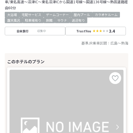
車/東名高速～沼津IC～東名沼津ICから国道1号線～国道136号線～熱函道路経
由60分
大浴場
宅配サービス
ゲームコーナー
屋内プール
カラオケルーム
露天風呂
駐車場有り
旅館
サウナ
送迎有り
3.4
収集中
日本旅行
TrustYou
基準JR乗車区間：
広島
～
熱海