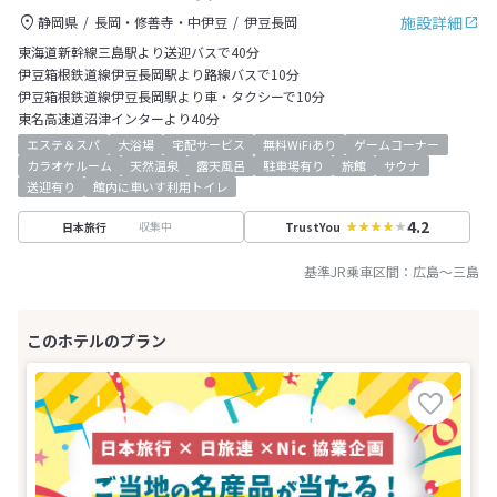
施設詳細
静岡県
長岡・修善寺・中伊豆
伊豆長岡
東海道新幹線三島駅より送迎バスで40分
伊豆箱根鉄道線伊豆長岡駅より路線バスで10分
伊豆箱根鉄道線伊豆長岡駅より車・タクシーで10分
東名高速道沼津インターより40分
エステ＆スパ
大浴場
宅配サービス
無料WiFiあり
ゲームコーナー
カラオケルーム
天然温泉
露天風呂
駐車場有り
旅館
サウナ
送迎有り
館内に車いす利用トイレ
4.2
収集中
日本旅行
TrustYou
基準JR乗車区間：
広島
～
三島