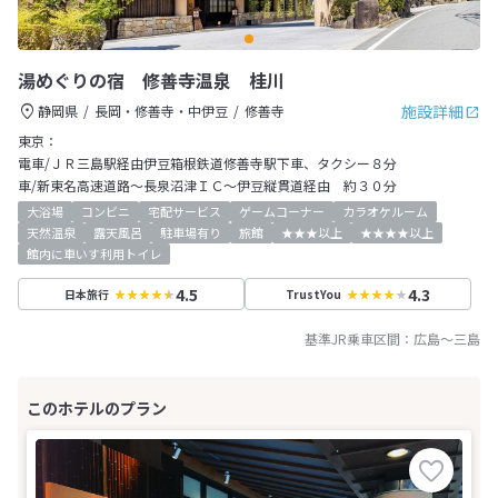
湯めぐりの宿 修善寺温泉 桂川
施設詳細
静岡県
長岡・修善寺・中伊豆
修善寺
東京：
電車/ＪＲ三島駅経由伊豆箱根鉄道修善寺駅下車、タクシー８分
車/新東名高速道路～長泉沼津ＩＣ～伊豆縦貫道経由 約３０分
大浴場
コンビニ
宅配サービス
ゲームコーナー
カラオケルーム
天然温泉
露天風呂
駐車場有り
旅館
★★★以上
★★★★以上
館内に車いす利用トイレ
4.5
4.3
日本旅行
TrustYou
基準JR乗車区間：
広島
～
三島