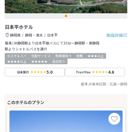
日本平ホテル
施設詳細
静岡県
静岡・清水
日本平
電車/JR静岡駅より日本平線バスにて35分～静岡駅・東静岡
駅よりシャトルバスを運行
エステ＆スパ
宅配サービス
駐車場有り
旅館
★★★以上
★★★★以上
★★★★★
送迎有り
5.0
4.6
日本旅行
TrustYou
基準JR乗車区間：
広島
～
静岡