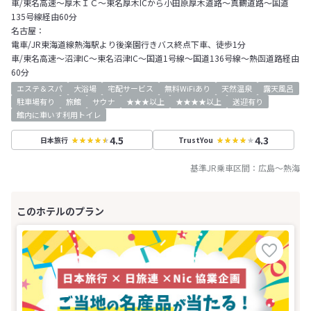
車/東名高速～厚木ＩＣ～東名厚木ICから小田原厚木道路～真鶴道路～国道
135号線経由60分
名古屋：
電車/JR東海道線熱海駅より後楽園行きバス終点下車、徒歩1分
車/東名高速～沼津IC～東名沼津IC～国道1号線～国道136号線～熱函道路経由
60分
エステ＆スパ
大浴場
宅配サービス
無料WiFiあり
天然温泉
露天風呂
駐車場有り
旅館
サウナ
★★★以上
★★★★以上
送迎有り
館内に車いす利用トイレ
4.5
4.3
日本旅行
TrustYou
基準JR乗車区間：
広島
～
熱海