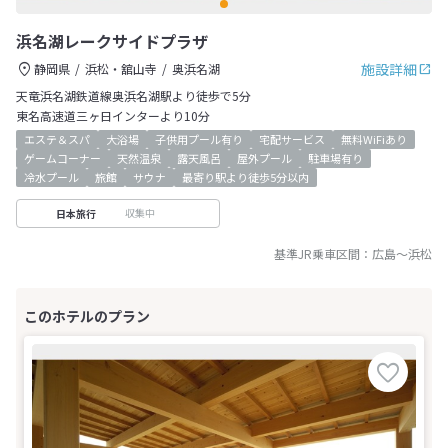
浜名湖レークサイドプラザ
施設詳細
静岡県
浜松・舘山寺
奥浜名湖
天竜浜名湖鉄道線奥浜名湖駅より徒歩で5分
東名高速道三ヶ日インターより10分
エステ＆スパ
大浴場
子供用プール有り
宅配サービス
無料WiFiあり
ゲームコーナー
天然温泉
露天風呂
屋外プール
駐車場有り
冷水プール
旅館
サウナ
最寄り駅より徒歩5分以内
収集中
日本旅行
基準JR乗車区間：
広島
～
浜松