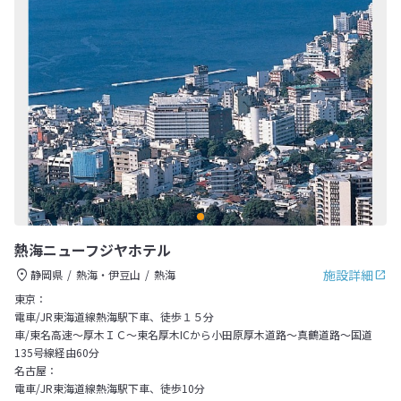
熱海ニューフジヤホテル
施設詳細
静岡県
熱海・伊豆山
熱海
東京：
電車/JR東海道線熱海駅下車、徒歩１５分
車/東名高速～厚木ＩＣ～東名厚木ICから小田原厚木道路～真鶴道路～国道
135号線経由60分
名古屋：
電車/JR東海道線熱海駅下車、徒歩10分