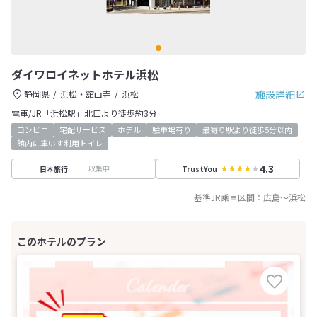
ダイワロイネットホテル浜松
施設詳細
静岡県
浜松・舘山寺
浜松
電車/JR「浜松駅」北口より徒歩約3分
コンビニ
宅配サービス
ホテル
駐車場有り
最寄り駅より徒歩5分以内
館内に車いす利用トイレ
4.3
収集中
日本旅行
TrustYou
基準JR乗車区間：
広島
～
浜松