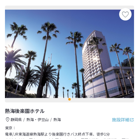
熱海後楽園ホテル
施設詳細
静岡県
熱海・伊豆山
熱海
東京：
電車/JR東海道線熱海駅より後楽園行きバス終点下車、徒歩1分