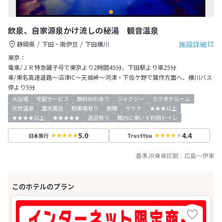
飲泉、自家源泉かけ流しの秘湯 観音温泉
施設詳細
静岡県
下田・南伊豆
下田横川
東京：
電車/ＪＲ特急踊子号で東京より2時間45分、下田駅より車25分
車/東名高速道路～沼津IC～天城峠～河津・下佐ケ野で箕作方面へ、横川バス
停より5分
大浴場
宅配サービス
無料WiFiあり
ジャグジー
カラオケルーム
天然温泉
露天風呂
駐車場有り
旅館
サウナ
★★★以上
★★★★以上
★★★★★
送迎有り
館内に車いす利用トイレ
5.0
4.4
日本旅行
TrustYou
基準JR乗車区間：
広島
～
伊東