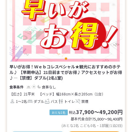
早いがお得！Ｗｅｂコレスペシャル★観光におすすめのホテ
ル♪ 【早期申込】21日前までがお得♪アクセスセットがお得
♪―【禁煙】ダブル(2名1室)
食事なし
【広さ】21平米
【ベッド】幅168cm×長さ205cm（1台）
1～2名
ダブル
バス
トイレ
禁煙
37,900～49,200円
税込
おとな1名
基本代金合計
75,800〜98,400
円
(おとな2名 こども0名・1部屋/1泊2日)