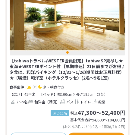
【tabiwaトラベル/WESTER会員限定】tabiwaSP売尽し★
東海★WESTERポイント付 【早期申込】21日前までがお得♪
夕食は、和洋バイキング（12/31～1/2の期間はお正月料理）
★〔喫煙〕和洋室（ホテルクラッセ）(2名～5名1室)
夕・朝食付き
【広さ】41平米
【ベッド】幅100cm×長さ195cm（2台）
2～5名
和洋室（湖側）
バス
トイレ
喫煙
47,300～52,400円
税込
おとな1名
基本代金合計
94,600〜104,800
円
(おとな2名 こども0名・1部屋/1泊2日)