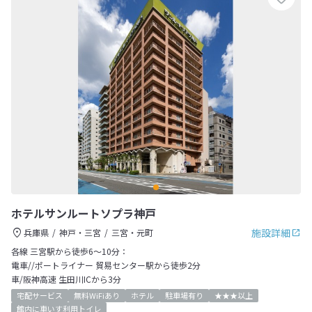
ホテルサンルートソプラ神戸
施設詳細
兵庫県
神戸・三宮
三宮・元町
各線 三宮駅から徒歩6～10分：
電車//ポートライナー 貿易センター駅から徒歩2分
車/阪神高速 生田川ICから3分
宅配サービス
無料WiFiあり
ホテル
駐車場有り
★★★以上
館内に車いす利用トイレ