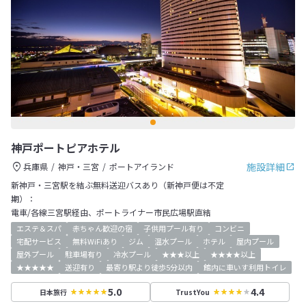
神戸ポートピアホテル
施設詳細
兵庫県
神戸・三宮
ポートアイランド
新神戸・三宮駅を結ぶ無料送迎バスあり（新神戸便は不定
期）：
電車/各線三宮駅経由、ポートライナー市民広場駅直結
エステ＆スパ
赤ちゃん歓迎の宿
子供用プール有り
コンビニ
宅配サービス
無料WiFiあり
ジム
温水プール
ホテル
屋内プール
屋外プール
駐車場有り
冷水プール
★★★以上
★★★★以上
★★★★★
送迎有り
最寄り駅より徒歩5分以内
館内に車いす利用トイレ
5.0
4.4
日本旅行
TrustYou