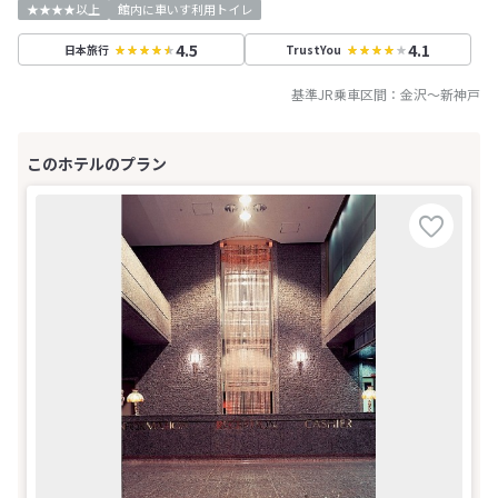
★★★★以上
館内に車いす利用トイレ
4.5
4.1
日本旅行
TrustYou
基準JR乗車区間：
金沢
～
新神戸