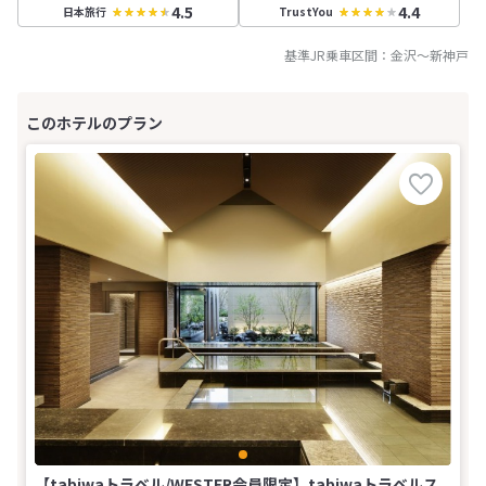
4.5
4.4
日本旅行
TrustYou
基準JR乗車区間：
金沢
～
新神戸
【tabiwaトラベル/WESTER会員限定】tabiwaトラベルス