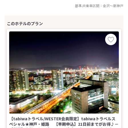
基準JR乗車区間：
金沢
～
新神戸
【tabiwaトラベル/WESTER会員限定】tabiwaトラベルス
ペシャル★神戸・姫路 【早期申込】21日前までがお得♪－