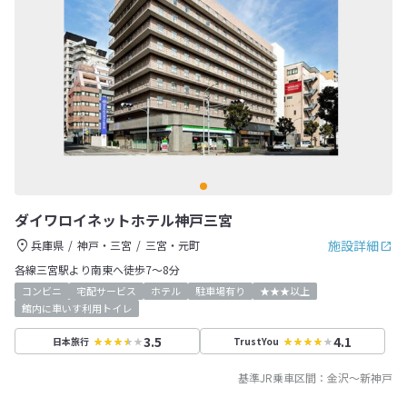
ダイワロイネットホテル神戸三宮
施設詳細
兵庫県
神戸・三宮
三宮・元町
各線三宮駅より南東へ徒歩7～8分
コンビニ
宅配サービス
ホテル
駐車場有り
★★★以上
館内に車いす利用トイレ
3.5
4.1
日本旅行
TrustYou
基準JR乗車区間：
金沢
～
新神戸