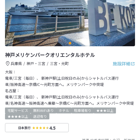
神戸メリケンパークオリエンタルホテル
施設詳細
兵庫県
神戸・三宮
三宮・元町
大阪：
電車/三宮（毎日）、 新神戸駅(土日祝日のみ)からシャトルバス運行
車/阪神高速～京橋IC～元町方面へ。メリケンパーク中突堤
名古屋：
電車/三宮（毎日）、 新神戸駅(土日祝日のみ)からシャトルバス運行
車/名神高速～阪神高速へ乗継～京橋IC～元町方面へ。メリケンパーク中突堤
宅配サービス
無料WiFiあり
ホテル
駐車場有り
★★★以上
★★★★以上
送迎有り
4.5
日本旅行