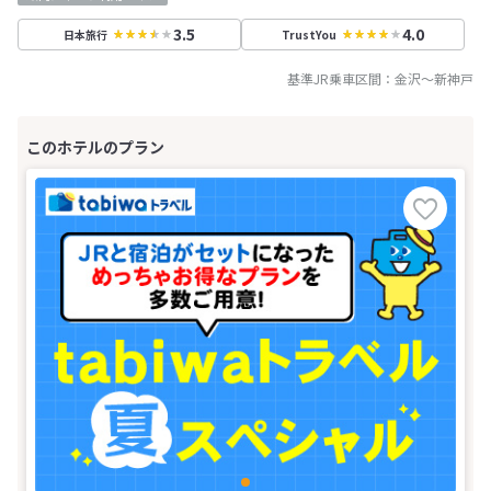
3.5
4.0
日本旅行
TrustYou
基準JR乗車区間：
金沢
～
新神戸