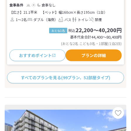
食事なし
【広さ】21.1平米
【ベッド】幅160cm×長さ195cm（1台）
1～2名
ダブル（海側）
バス
トイレ
禁煙
22,200～40,200円
税込
おとな1名
基本代金合計
44,400〜80,400
円
(おとな2名 こども0名・1部屋/1泊2日)
おすすめポイント
プランの詳細
すべてのプランを見る
(99プラン、52部屋タイプ)