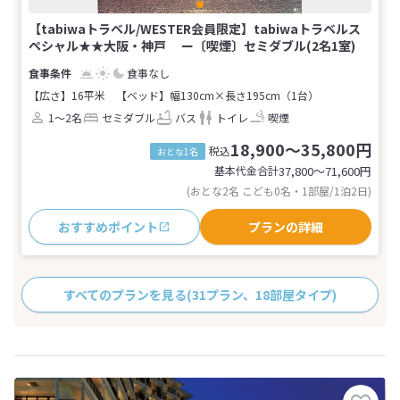
【tabiwaトラベル/WESTER会員限定】tabiwaトラベルス
ペシャル★★大阪・神戸 ー〔喫煙〕セミダブル(2名1室)
食事なし
【広さ】16平米
【ベッド】幅130cm×長さ195cm（1台）
1～2名
セミダブル
バス
トイレ
喫煙
18,900～35,800円
税込
おとな1名
基本代金合計
37,800〜71,600
円
(おとな2名 こども0名・1部屋/1泊2日)
おすすめポイント
プランの詳細
すべてのプランを見る
(31プラン、18部屋タイプ)