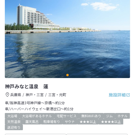
神戸みなと温泉 蓮
施設詳細
兵庫県
神戸・三宮
三宮・元町
車/阪神高速3号神戸線～京橋～約1分
車/ハーバーハイウェイ～新港出口～約1分
大浴場
大浴場があるホテル
宅配サービス
無料WiFiあり
ジム
ホテル
天然温泉
露天風呂
駐車場有り
サウナ
★★★以上
★★★★以上
送迎有り