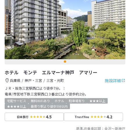
ホテル モンテ エルマーナ神戸 アマリー
施設詳細
兵庫県
神戸・三宮
三宮・元町
ＪＲ・阪急三宮駅西口より徒歩7分。：
電車/市営地下鉄三宮駅西口３番出口より徒歩約2分。
宅配サービス
無料WiFiあり
ホテル
駐車場有り
★★★以上
★★★★以上
最寄り駅より徒歩5分以内
4.5
4.2
日本旅行
TrustYou
基準JR乗車区間：
金沢
～
新神戸