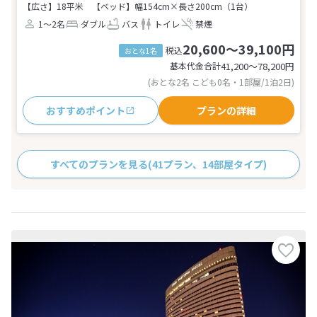
【広さ】18平米
【ベッド】幅154cm×長さ200cm（1台）
1～2名
ダブル
バス
トイレ
禁煙
20,600～39,100円
税込
おとな1名
基本代金合計
41,200〜78,200
円
(おとな2名 こども0名・1部屋/1泊2日)
おすすめポイント
プランの詳細
すべてのプランを見る
(41プラン、14部屋タイプ)