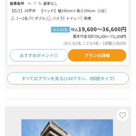
食事なし
【広さ】16平米
【ベッド】幅160cm×長さ206cm（1台）
1～2名
ダブル
バス
トイレ
禁煙
19,600～36,600円
税込
おとな1名
基本代金合計
39,200〜73,200
円
(おとな2名 こども0名・1部屋/1泊2日)
おすすめポイント
プランの詳細
すべてのプランを見る
(130プラン、9部屋タイプ)