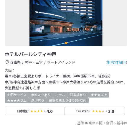
ホテルパールシティ神戸
施設詳細
兵庫県
神戸・三宮
ポートアイランド
大阪：
電車/各線三宮駅よりポートライナー乗換、中埠頭駅下車、徒歩2分
車/阪神高速道路神戸方面～京橋IC～神戸大橋渡り4つめの信号左折約150m、
歩道橋越え右折し左手
宅配サービス
無料WiFiあり
ホテル
駐車場有り
★★★以上
★★★★以上
送迎有り
最寄り駅より徒歩5分以内
4.0
3.8
日本旅行
TrustYou
基準JR乗車区間：
金沢
～
新神戸