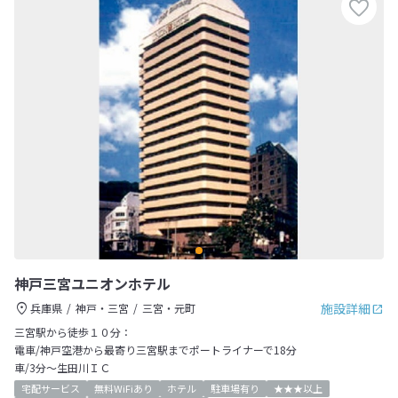
神戸三宮ユニオンホテル
施設詳細
兵庫県
神戸・三宮
三宮・元町
三宮駅から徒歩１０分：
電車/神戸空港から最寄り三宮駅までポートライナーで18分
車/3分～生田川ＩＣ
宅配サービス
無料WiFiあり
ホテル
駐車場有り
★★★以上