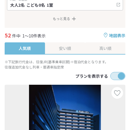
もっと見る
52
地図表示
件中
1～10件表示
人気順
安い順
高い順
※下記旅行代金は、往復JR(基準乗車区間)＋宿泊代金となります。
往復追加代金なし列車・普通車指定席
プランを表示する