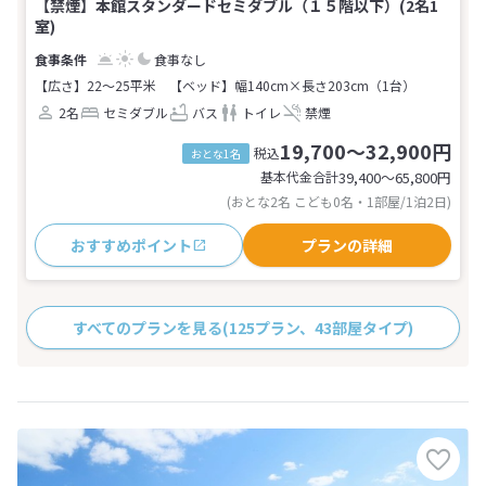
【禁煙】本館スタンダードセミダブル（１５階以下）(2名1
室)
食事なし
【広さ】22～25平米
【ベッド】幅140cm×長さ203cm（1台）
2名
セミダブル
バス
トイレ
禁煙
19,700～32,900円
税込
おとな1名
基本代金合計
39,400〜65,800
円
(おとな2名 こども0名・1部屋/1泊2日)
おすすめポイント
プランの詳細
すべてのプランを見る
(125プラン、43部屋タイプ)