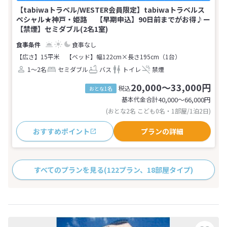
【tabiwaトラベル/WESTER会員限定】tabiwaトラベルス
ペシャル★神戸・姫路 【早期申込】90日前までがお得♪ー
【禁煙】セミダブル(2名1室)
食事なし
【広さ】15平米
【ベッド】幅122cm×長さ195cm（1台）
1～2名
セミダブル
バス
トイレ
禁煙
20,000～33,000円
税込
おとな1名
基本代金合計
40,000〜66,000
円
(おとな2名 こども0名・1部屋/1泊2日)
おすすめポイント
プランの詳細
すべてのプランを見る
(122プラン、18部屋タイプ)