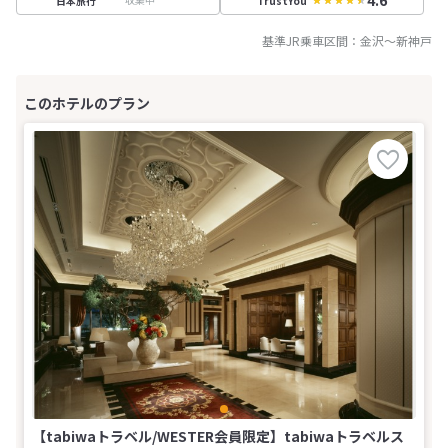
4.6
日本旅行
TrustYou
基準JR乗車区間：
金沢
～
新神戸
【tabiwaトラベル/WESTER会員限定】tabiwaトラベルス