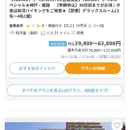
ペシャル★神戸・姫路 【早期申込】90日前までがお得♪夕
食は和洋バイキングをご用意★【禁煙】デラックスルーム(2
名～4名1室)
夕・朝食付き
【広さ】50平米
2～4名
和洋室（海側）
バス
トイレ
禁煙
39,400～63,800円
税込
おとな1名
基本代金合計
78,800〜127,600
円
(おとな2名 こども0名・1部屋/1泊2日)
おすすめポイント
プランの詳細
すべてのプランを見る
(29プラン、9部屋タイプ)