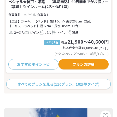
ペシャル★神戸・姫路 【早期申込】90日前までがお得♪ー
【禁煙】ツインルーム(2名～3名1室)
食事なし
【広さ】24平米
【ベッド】幅110cm×長さ203cm（2台）
【エキストラベッド】幅97cm×長さ185cm（1台）
2～3名
ツイン
バス
トイレ
禁煙
21,900～40,600円
税込
おとな1名
基本代金合計
43,800〜81,200
円
(おとな2名 こども0名・1部屋/1泊2日)
おすすめポイント
プランの詳細
すべてのプランを見る
(116プラン、10部屋タイプ)