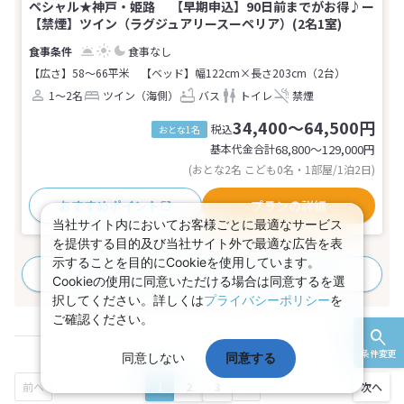
ペシャル★神戸・姫路 【早期申込】90日前までがお得♪ー
【禁煙】ツイン（ラグジュアリースーペリア）(2名1室)
食事なし
【広さ】58～66平米
【ベッド】幅122cm×長さ203cm（2台）
1～2名
ツイン（海側）
バス
トイレ
禁煙
34,400～64,500円
税込
おとな1名
基本代金合計
68,800〜129,000
円
(おとな2名 こども0名・1部屋/1泊2日)
おすすめポイント
プランの詳細
当社サイト内においてお客様ごとに最適なサービス
を提供する目的及び当社サイト外で最適な広告を表
示することを目的にCookieを使用しています。
すべてのプランを見る
(53プラン、35部屋タイプ)
Cookieの使用に同意いただける場合は同意するを選
択してください。詳しくは
プライバシーポリシー
を
ご確認ください。
条件変更
同意しない
同意する
1
2
3
...