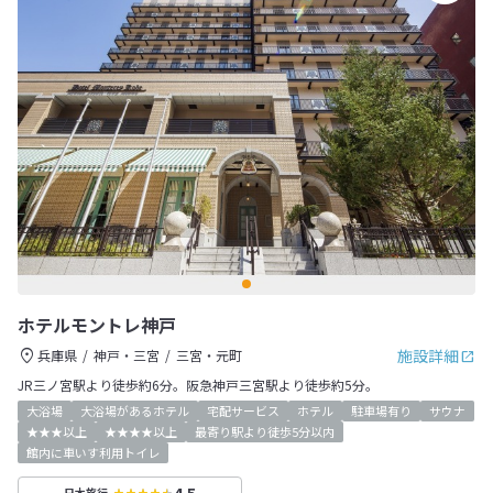
ホテルモントレ神戸
施設詳細
兵庫県
神戸・三宮
三宮・元町
JR三ノ宮駅より徒歩約6分。阪急神戸三宮駅より徒歩約5分。
大浴場
大浴場があるホテル
宅配サービス
ホテル
駐車場有り
サウナ
★★★以上
★★★★以上
最寄り駅より徒歩5分以内
館内に車いす利用トイレ
4.5
日本旅行