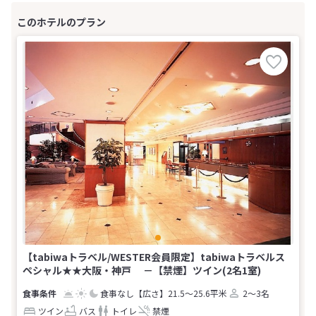
【tabiwaトラベル/WESTER会員限定】tabiwaトラベルス
ペシャル★★大阪・神戸 －【禁煙】ツイン(2名1室)
食事なし
【広さ】21.5～25.6平米
2～3名
ツイン
バス
トイレ
禁煙