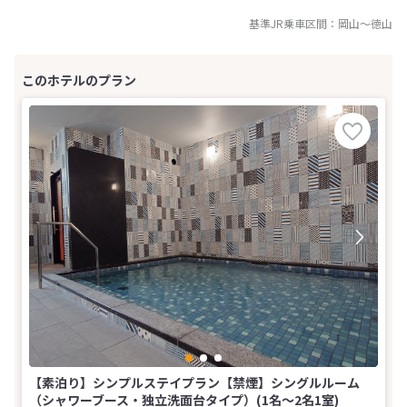
基準JR乗車区間：
岡山
～
徳山
【素泊り】シンプルステイプラン【禁煙】シングルルーム
（シャワーブース・独立洗面台タイプ）(1名～2名1室)