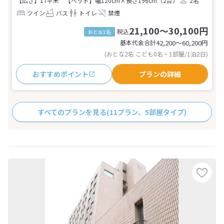
【広さ】17平米
【ベッド】幅120cm×長さ196cm（2台）
2名
ツイン
バス
トイレ
禁煙
21,100～30,100円
税込
おとな1名
基本代金合計
42,200〜60,200
円
(おとな2名 こども0名・1部屋/1泊2日)
おすすめポイント
プランの詳細
すべてのプランを見る
(11プラン、5部屋タイプ)