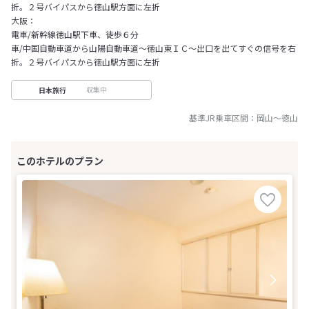
折。２号バイパスから徳山駅方面に左折
大阪：
電車/新幹線徳山駅下車、徒歩６分
車/中国自動車道から山陽自動車道～徳山東ＩＣ～出口を出てすぐの信号を右
折。２号バイパスから徳山駅方面に左折
収集中
日本旅行
基準JR乗車区間：
岡山
～
徳山