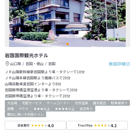
岩国国際観光ホテル
施設詳細
山口県
岩国・徳山
岩国
ＪＲ山陽新幹線新岩国駅より車・タクシーで10分
ＪＲ山陽本線岩国駅より路線バスで20分
山陽自動車道岩国インターより8分
岩国錦帯橋空港空港より車・タクシーで20分
岩国錦帯橋空港より車・タクシーで20分
大浴場
宅配サービス
ゲームコーナー
天然温泉
露天風呂
駐車場有り
旅館
サウナ
★★★以上
★★★★以上
送迎有り
館内に車いす利用トイレ
4.0
4.2
日本旅行
TrustYou