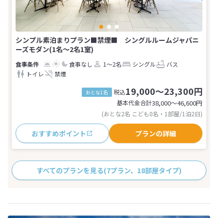
シンプル素泊まりプラン■禁煙■ シングルルームジャパニ
ーズモダン(1名～2名1室)
食事なし
1～2名
シングル
バス
トイレ
禁煙
19,000～23,300円
税込
おとな1名
基本代金合計
38,000〜46,600
円
(おとな2名 こども0名・1部屋/1泊2日)
おすすめポイント
プランの詳細
すべてのプランを見る
(7プラン、18部屋タイプ)