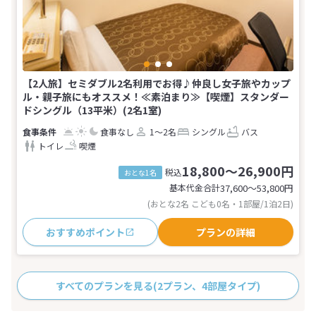
【2人旅】セミダブル2名利用でお得♪仲良し女子旅やカップ
ル・親子旅にもオススメ！≪素泊まり≫【喫煙】スタンダー
ドシングル（13平米）(2名1室)
食事なし
1～2名
シングル
バス
トイレ
喫煙
18,800～26,900円
税込
おとな1名
基本代金合計
37,600〜53,800
円
(おとな2名 こども0名・1部屋/1泊2日)
おすすめポイント
プランの詳細
すべてのプランを見る
(2プラン、4部屋タイプ)