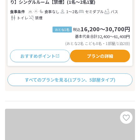
り】シングルルーム【禁煙】(1名～2名1室)
食事なし
1～2名
セミダブル
バス
トイレ
禁煙
16,200～30,700円
税込
おとな1名
基本代金合計
32,400〜61,400
円
(おとな2名 こども0名・1部屋/1泊2日)
おすすめポイント
プランの詳細
すべてのプランを見る
(1プラン、5部屋タイプ)