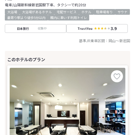
電車/山陽新幹線新岩国駅下車、タクシーで約20分
大浴場
大浴場があるホテル
宅配サービス
ホテル
駐車場有り
サウナ
最寄り駅より徒歩5分以内
館内に車いす利用トイレ
3.9
収集中
日本旅行
TrustYou
基準JR乗車区間：
岡山
～
新岩国