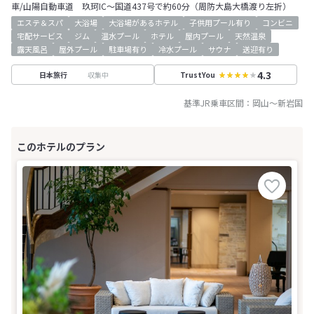
車/山陽自動車道 玖珂IC～国道437号で約60分（周防大島大橋渡り左折）
エステ＆スパ
大浴場
大浴場があるホテル
子供用プール有り
コンビニ
宅配サービス
ジム
温水プール
ホテル
屋内プール
天然温泉
露天風呂
屋外プール
駐車場有り
冷水プール
サウナ
送迎有り
4.3
収集中
日本旅行
TrustYou
基準JR乗車区間：
岡山
～
新岩国