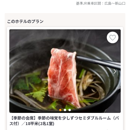
基準JR乗車区間：
広島
～
新山口
【季節の会席】季節の味覚を少しずつセミダブルルーム（バ
ス付）／18平米(2名1室)