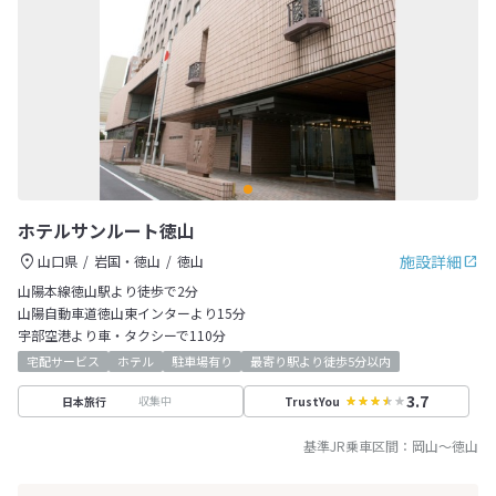
ホテルサンルート徳山
施設詳細
山口県
岩国・徳山
徳山
山陽本線徳山駅より徒歩で2分
山陽自動車道徳山東インターより15分
宇部空港より車・タクシーで110分
宅配サービス
ホテル
駐車場有り
最寄り駅より徒歩5分以内
3.7
収集中
日本旅行
TrustYou
基準JR乗車区間：
岡山
～
徳山