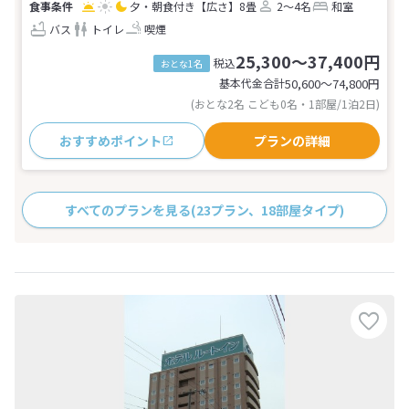
夕・朝食付き
【広さ】8畳
2～4名
和室
バス
トイレ
喫煙
25,300～37,400円
税込
おとな1名
基本代金合計
50,600〜74,800
円
(おとな2名 こども0名・1部屋/1泊2日)
おすすめポイント
プランの詳細
すべてのプランを見る
(23プラン、18部屋タイプ)