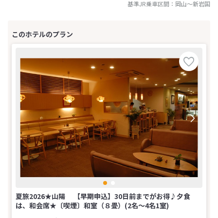
基準JR乗車区間：
岡山
～
新岩国
夏旅2026★山陽 【早期申込】30日前までがお得♪夕食
は、和会席★〔喫煙〕和室（８畳）(2名～4名1室)