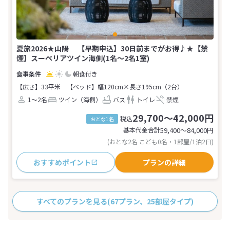
夏旅2026★山陽 【早期申込】30日前までがお得♪★【禁
煙】スーペリアツイン海側(1名～2名1室)
朝食付き
【広さ】33平米
【ベッド】幅120cm×長さ195cm（2台）
1～2名
ツイン（海側）
バス
トイレ
禁煙
29,700～42,000円
税込
おとな1名
基本代金合計
59,400〜84,000
円
(おとな2名 こども0名・1部屋/1泊2日)
おすすめポイント
プランの詳細
すべてのプランを見る
(67プラン、25部屋タイプ)