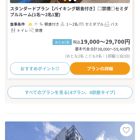
スタンダードプラン【バイキング朝食付き】□禁煙□セミダ
ブルルーム(1名～2名1室)
朝食付き
1～2名
セミダブル
バス
トイレ
禁煙
19,000～29,700円
税込
おとな1名
基本代金合計
38,000〜59,400
円
(おとな2名 こども0名・1部屋/1泊2日)
おすすめポイント
プランの詳細
すべてのプランを見る
(4プラン、8部屋タイプ)