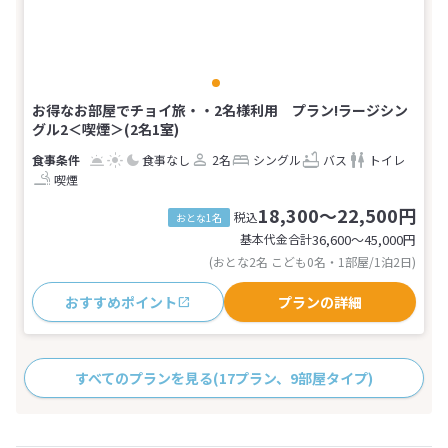
お得なお部屋でチョイ旅・・2名様利用 プラン!ラージシン
グル2＜喫煙＞(2名1室)
食事なし
2名
シングル
バス
トイレ
喫煙
18,300～22,500円
税込
おとな1名
基本代金合計
36,600〜45,000
円
(おとな2名 こども0名・1部屋/1泊2日)
おすすめポイント
プランの詳細
すべてのプランを見る
(17プラン、9部屋タイプ)