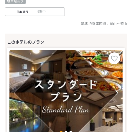
駐車場有り
収集中
日本旅行
基準JR乗車区間：
岡山
～
徳山