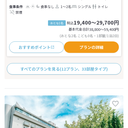
食事なし
1～2名
シングル
トイレ
禁煙
19,400～29,700円
税込
おとな1名
基本代金合計
38,800〜59,400
円
(おとな2名 こども0名・1部屋/1泊2日)
おすすめポイント
プランの詳細
すべてのプランを見る
(12プラン、33部屋タイプ)