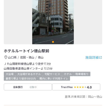
ホテルルートイン徳山駅前
施設詳細
山口県
岩国・徳山
徳山
ＪＲ山陽新幹線徳山駅より徒歩で3分
山陽自動車道徳山東インターより15分
大浴場
大浴場があるホテル
宅配サービス
ホテル
駐車場有り
最寄り駅より徒歩5分以内
館内に車いす利用トイレ
4.0
収集中
日本旅行
TrustYou
基準JR乗車区間：
岡山
～
徳山