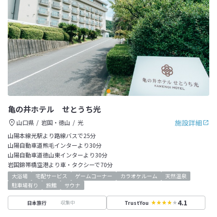
亀の井ホテル せとうち光
施設詳細
山口県
岩国・徳山
光
山陽本線光駅より路線バスで25分
山陽自動車道熊毛インターより30分
山陽自動車道徳山東インターより30分
岩国錦帯橋空港より車・タクシーで70分
大浴場
宅配サービス
ゲームコーナー
カラオケルーム
天然温泉
駐車場有り
旅館
サウナ
4.1
収集中
日本旅行
TrustYou