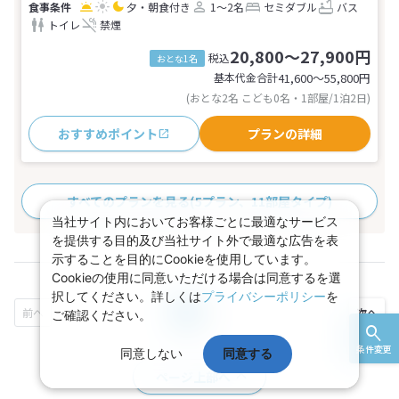
夕・朝食付き
1～2名
セミダブル
バス
トイレ
禁煙
20,800～27,900円
税込
おとな1名
基本代金合計
41,600〜55,800
円
(おとな2名 こども0名・1部屋/1泊2日)
おすすめポイント
プランの詳細
すべてのプランを見る
(5プラン、11部屋タイプ)
当社サイト内においてお客様ごとに最適なサービス
を提供する目的及び当社サイト外で最適な広告を表
示することを目的にCookieを使用しています。
Cookieの使用に同意いただける場合は同意するを選
択してください。詳しくは
プライバシーポリシー
を
1
2
ご確認ください。
条件変更
同意しない
同意する
ページ上部へ