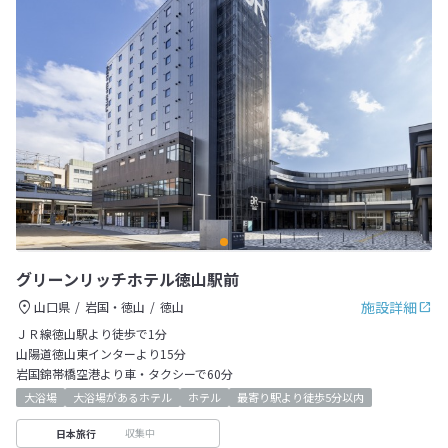
グリーンリッチホテル徳山駅前
施設詳細
山口県
岩国・徳山
徳山
ＪＲ線徳山駅より徒歩で1分
山陽道徳山東インターより15分
岩国錦帯橋空港より車・タクシーで60分
大浴場
大浴場があるホテル
ホテル
最寄り駅より徒歩5分以内
収集中
日本旅行