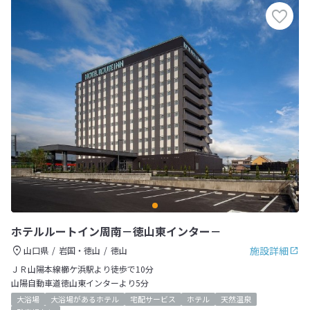
ホテルルートイン周南－徳山東インター－
施設詳細
山口県
岩国・徳山
徳山
ＪＲ山陽本線櫛ケ浜駅より徒歩で10分
山陽自動車道徳山東インターより5分
大浴場
大浴場があるホテル
宅配サービス
ホテル
天然温泉