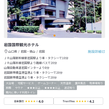
岩国国際観光ホテル
施設詳細
山口県
岩国・徳山
岩国
ＪＲ山陽新幹線新岩国駅より車・タクシーで10分
ＪＲ山陽本線岩国駅より路線バスで20分
山陽自動車道岩国インターより8分
岩国錦帯橋空港空港より車・タクシーで20分
岩国錦帯橋空港より車・タクシーで20分
大浴場
宅配サービス
ゲームコーナー
天然温泉
露天風呂
駐車場有り
旅館
サウナ
★★★以上
★★★★以上
送迎有り
館内に車いす利用トイレ
4.0
4.2
日本旅行
TrustYou