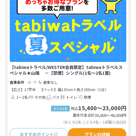
【tabiwaトラベル/WESTER会員限定】tabiwaトラベルス
ペシャル★山陽 －【禁煙】シングル(1名～2名1室)
食事なし
【広さ】17平米
【ベッド】幅135cm×長さ200cm（1台）
1～2名
その他
バス
トイレ
禁煙
15,400～23,000円
税込
おとな1名
基本代金合計
30,800〜46,000
円
(おとな2名 こども0名・1部屋/1泊2日)
おすすめポイント
プランの詳細