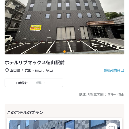
ホテルリブマックス徳山駅前
施設詳細
山口県
岩国・徳山
徳山
収集中
日本旅行
基準JR乗車区間：
博多
～
徳山