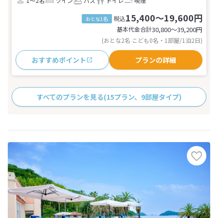
1～2名
ツイン
バス
トイレ
喫煙
15,400～19,600円
税込
おとな1名
基本代金合計
30,800〜39,200
円
(おとな2名 こども0名・1部屋/1泊2日)
おすすめポイント
プランの詳細
すべてのプランを見る
(15プラン、9部屋タイプ)