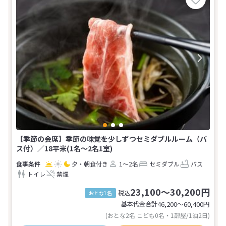
【季節の会席】季節の味覚を少しずつセミダブルルーム（バ
ス付）／18平米(1名～2名1室)
夕・朝食付き
1～2名
セミダブル
バス
トイレ
禁煙
23,100～30,200円
税込
おとな1名
基本代金合計
46,200〜60,400
円
(おとな2名 こども0名・1部屋/1泊2日)