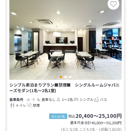
シンプル素泊まりプラン■禁煙■ シングルルームジャパニ
ーズモダン(1名～2名1室)
食事なし
1～2名
シングル
バス
トイレ
禁煙
20,400～25,100円
税込
おとな1名
基本代金合計
40,800〜50,200
円
(おとな2名 こども0名・1部屋/1泊2日)