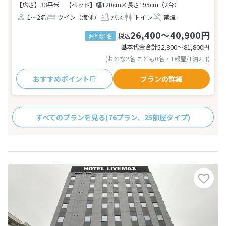
【広さ】33平米
【ベッド】幅120cm×長さ195cm（2台）
1～2名
ツイン（海側）
バス
トイレ
禁煙
26,400～40,900円
税込
おとな1名
基本代金合計
52,800〜81,800
円
(おとな2名 こども0名・1部屋/1泊2日)
おすすめポイント
プランの詳細
すべてのプランを見る
(76プラン、25部屋タイプ)