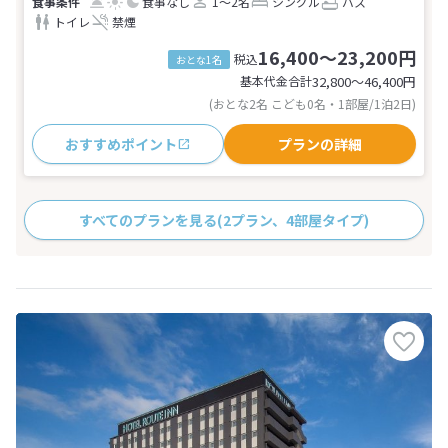
食事なし
1～2名
シングル
バス
トイレ
禁煙
16,400～23,200円
税込
おとな1名
基本代金合計
32,800〜46,400
円
(おとな2名 こども0名・1部屋/1泊2日)
おすすめポイント
プランの詳細
すべてのプランを見る
(2プラン、4部屋タイプ)