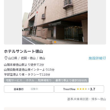
ホテルサンルート徳山
施設詳細
山口県
岩国・徳山
徳山
山陽本線徳山駅より徒歩で2分
山陽自動車道徳山東インターより15分
宇部空港より車・タクシーで110分
宅配サービス
ホテル
駐車場有り
最寄り駅より徒歩5分以内
3.7
収集中
日本旅行
TrustYou
基準JR乗車区間：
博多
～
徳山