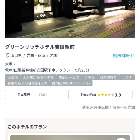
グリーンリッチホテル岩国駅前
施設詳細
山口県
岩国・徳山
岩国
大阪：
電車/山陽新幹線新岩国駅下車、タクシーで約20分
大浴場
大浴場があるホテル
宅配サービス
ホテル
駐車場有り
サウナ
最寄り駅より徒歩5分以内
館内に車いす利用トイレ
3.9
収集中
日本旅行
TrustYou
基準JR乗車区間：
博多
～
新岩国