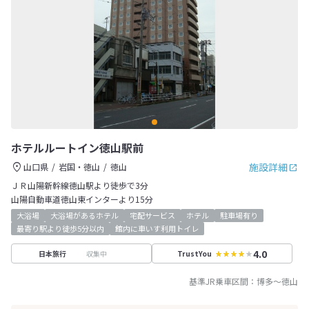
ホテルルートイン徳山駅前
施設詳細
山口県
岩国・徳山
徳山
ＪＲ山陽新幹線徳山駅より徒歩で3分
山陽自動車道徳山東インターより15分
大浴場
大浴場があるホテル
宅配サービス
ホテル
駐車場有り
最寄り駅より徒歩5分以内
館内に車いす利用トイレ
4.0
収集中
日本旅行
TrustYou
基準JR乗車区間：
博多
～
徳山