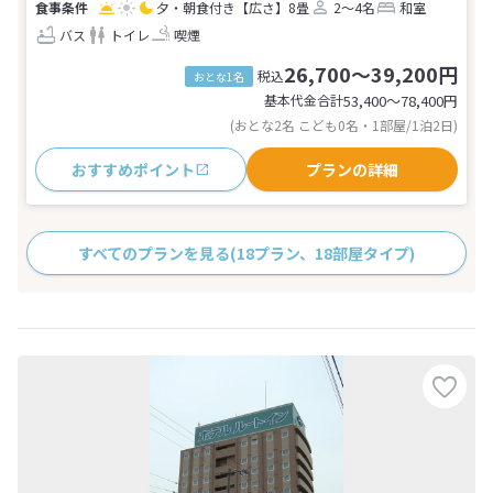
夕・朝食付き
【広さ】8畳
2～4名
和室
バス
トイレ
喫煙
26,700～39,200円
税込
おとな1名
基本代金合計
53,400〜78,400
円
(おとな2名 こども0名・1部屋/1泊2日)
おすすめポイント
プランの詳細
すべてのプランを見る
(18プラン、18部屋タイプ)