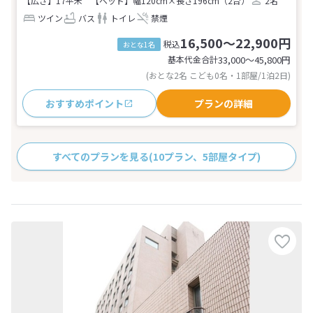
【広さ】17平米
【ベッド】幅120cm×長さ196cm（2台）
2名
ツイン
バス
トイレ
禁煙
16,500～22,900円
税込
おとな1名
基本代金合計
33,000〜45,800
円
(おとな2名 こども0名・1部屋/1泊2日)
おすすめポイント
プランの詳細
すべてのプランを見る
(10プラン、5部屋タイプ)