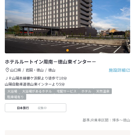
ホテルルートイン周南－徳山東インター－
施設詳細
山口県
岩国・徳山
徳山
ＪＲ山陽本線櫛ケ浜駅より徒歩で10分
山陽自動車道徳山東インターより5分
大浴場
大浴場があるホテル
宅配サービス
ホテル
天然温泉
駐車場有り
収集中
日本旅行
基準JR乗車区間：
博多
～
徳山