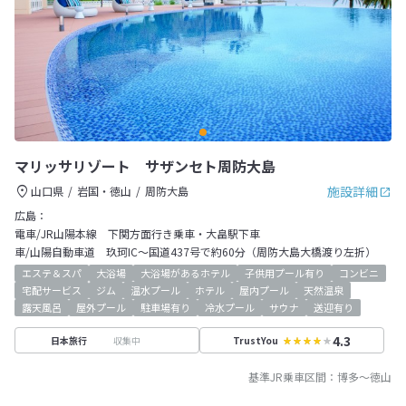
マリッサリゾート サザンセト周防大島
施設詳細
山口県
岩国・徳山
周防大島
広島：
電車/JR山陽本線 下関方面行き乗車・大畠駅下車
車/山陽自動車道 玖珂IC～国道437号で約60分（周防大島大橋渡り左折）
エステ＆スパ
大浴場
大浴場があるホテル
子供用プール有り
コンビニ
宅配サービス
ジム
温水プール
ホテル
屋内プール
天然温泉
露天風呂
屋外プール
駐車場有り
冷水プール
サウナ
送迎有り
4.3
収集中
日本旅行
TrustYou
基準JR乗車区間：
博多
～
徳山