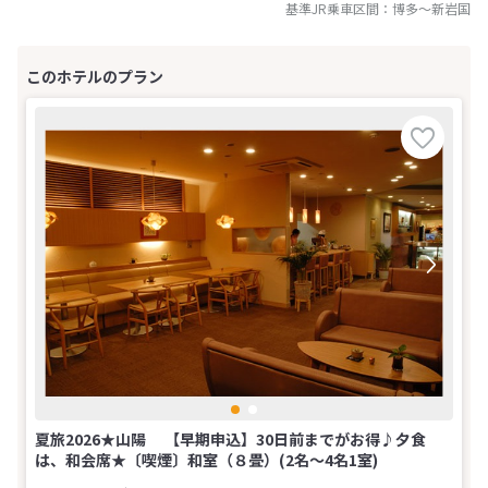
基準JR乗車区間：
博多
～
新岩国
夏旅2026★山陽 【早期申込】30日前までがお得♪夕食
は、和会席★〔喫煙〕和室（８畳）(2名～4名1室)