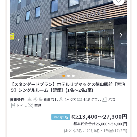
【スタンダードプラン】ホテルリブマックス徳山駅前【素泊
り】シングルルーム【禁煙】(1名～2名1室)
食事なし
1～2名
セミダブル
バス
トイレ
禁煙
13,400～27,300円
税込
おとな1名
基本代金合計
26,800〜54,600
円
(おとな2名 こども0名・1部屋/1泊2日)