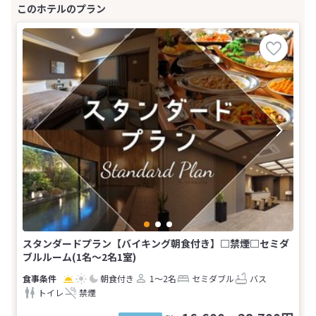
スタンダードプラン【バイキング朝食付き】□禁煙□セミダ
ブルルーム(1名～2名1室)
朝食付き
1～2名
セミダブル
バス
トイレ
禁煙