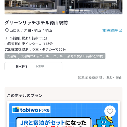
グリーンリッチホテル徳山駅前
施設詳細
山口県
岩国・徳山
徳山
ＪＲ線徳山駅より徒歩で1分
山陽道徳山東インターより15分
岩国錦帯橋空港より車・タクシーで60分
大浴場
大浴場があるホテル
ホテル
最寄り駅より徒歩5分以内
収集中
日本旅行
基準JR乗車区間：
博多
～
徳山