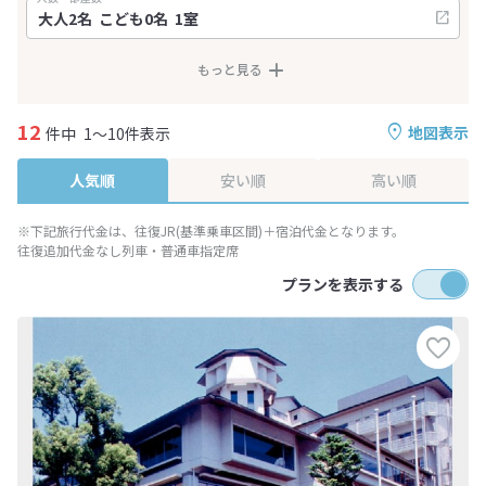
もっと見る
12
地図表示
件中
1～10件表示
人気順
安い順
高い順
※下記旅行代金は、往復JR(基準乗車区間)＋宿泊代金となります。
往復追加代金なし列車・普通車指定席
プランを表示する