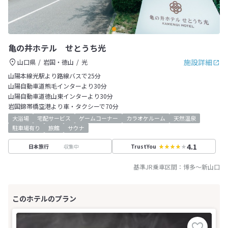
亀の井ホテル せとうち光
施設詳細
山口県
岩国・徳山
光
山陽本線光駅より路線バスで25分
山陽自動車道熊毛インターより30分
山陽自動車道徳山東インターより30分
岩国錦帯橋空港より車・タクシーで70分
大浴場
宅配サービス
ゲームコーナー
カラオケルーム
天然温泉
駐車場有り
旅館
サウナ
4.1
収集中
日本旅行
TrustYou
基準JR乗車区間：
博多
～
新山口