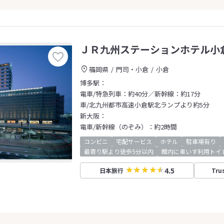
ＪＲ九州ステーションホテル小
福岡県
門司・小倉
小倉
博多駅：
電車/特急列車：約40分／新幹線：約17分
車/北九州都市高速小倉駅北ランプより約5分
新大阪：
電車/新幹線（のぞみ）：約2時間
コンビニ
宅配サービス
ホテル
駐車場有り
最寄り駅より徒歩5分以内
館内に車いす利用トイ
4.5
日本旅行
Tru