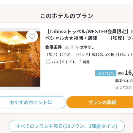
【tabiwaトラベル/WESTER会員限定】
ペシャル★★福岡・唐津 －［喫煙］ツイ
食事なし
【広さ】16平米
【ベッド】幅110cm×長さ190cm（
バス
トイレ
喫煙
16
おとな1名
税込
基本代金合
(おとな2名
おすすめポイント
プランの詳細
すべてのプランを見る
(10プラン、1部屋タイプ)