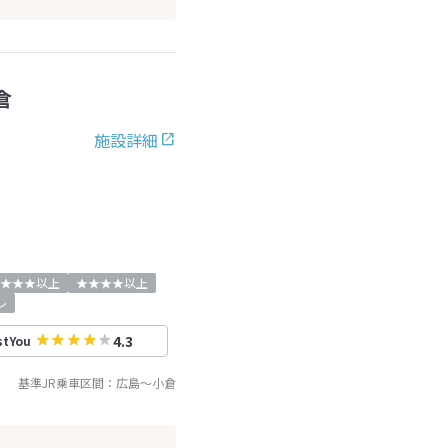
倉
施設詳細
★★★以上
★★★★以上
レ
4.3
stYou
基準JR乗車区間：
広島
～
小倉