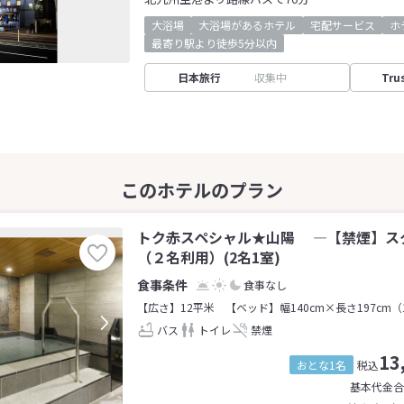
大浴場
大浴場があるホテル
宅配サービス
ホ
最寄り駅より徒歩5分以内
日本旅行
収集中
Tru
トク赤スペシャル★山陽 ―【禁煙】ス
（２名利用）(2名1室)
食事なし
【広さ】12平米
【ベッド】幅140cm×長さ197cm（
バス
トイレ
禁煙
13
おとな1名
税込
基本代金合