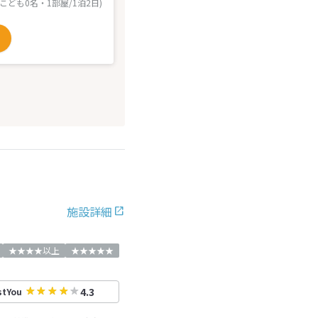
 こども0名・1部屋/1泊2日)
施設詳細
★★★★以上
★★★★★
4.3
stYou