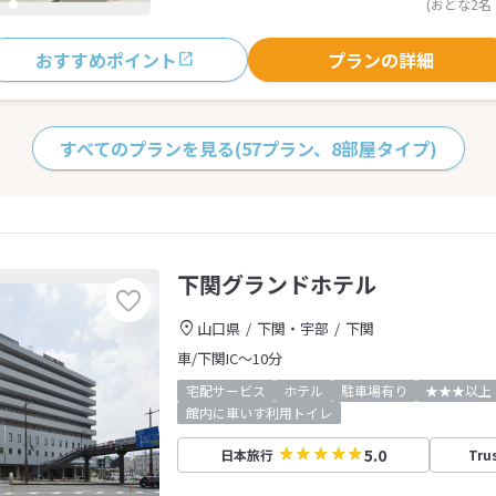
(おとな2名
おすすめポイント
プランの詳細
すべてのプランを見る
(57プラン、8部屋タイプ)
下関グランドホテル
山口県
下関・宇部
下関
車/下関IC～10分
宅配サービス
ホテル
駐車場有り
★★★以上
館内に車いす利用トイレ
5.0
日本旅行
Tru