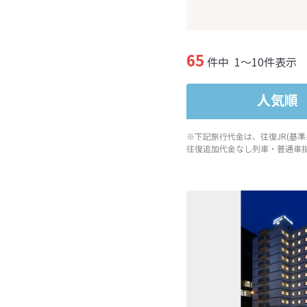
65
件中
1～10件表示
人気順
※下記旅行代金は、往復JR(基
往復追加代金なし列車・普通車