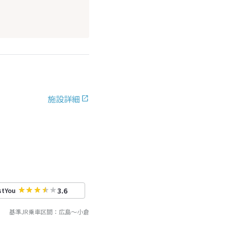
施設詳細
3.6
stYou
基準JR乗車区間：
広島
～
小倉