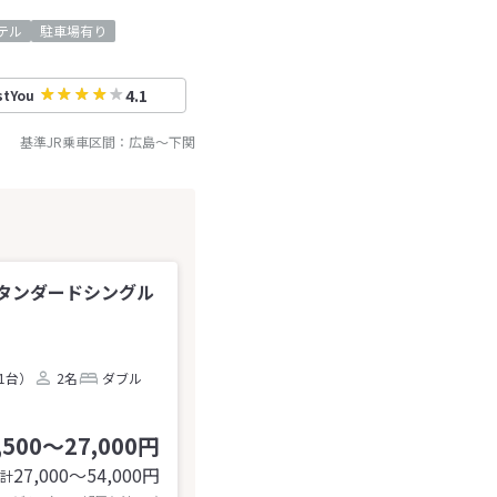
テル
駐車場有り
4.1
stYou
基準JR乗車区間：
広島
～
下関
タンダードシングル
1台）
2名
ダブル
,500～27,000円
27,000〜54,000
円
計