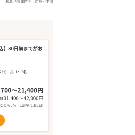
基準JR乗車区間：
広島
～
下関
込】30日前までがお
2台）
1～2名
,700～21,400円
31,400〜42,800
円
計
 こども0名・1部屋/1泊2日)