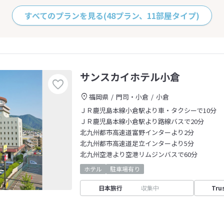
すべてのプランを見る
(48プラン、11部屋タイプ)
サンスカイホテル小倉
福岡県
門司・小倉
小倉
ＪＲ鹿児島本線小倉駅より車・タクシーで10分
ＪＲ鹿児島本線小倉駅より路線バスで20分
北九州都市高速道富野インターより2分
北九州都市高速道足立インターより5分
北九州空港より空港リムジンバスで60分
ホテル
駐車場有り
日本旅行
収集中
Tru