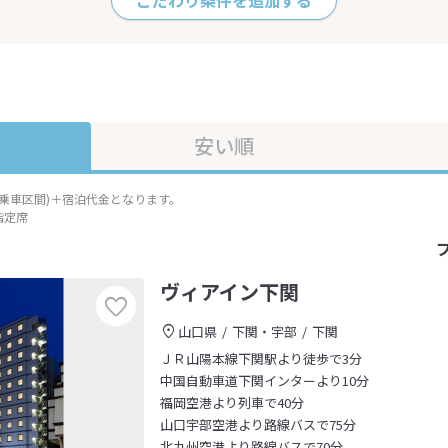
こだわり条件を追加する
安い順
準乗車区間)＋宿泊代金となります。
指定席
ヴィアイン下関
山口県
下関・宇部
下関
ＪＲ山陽本線下関駅より徒歩で3分
中国自動車道下関インターより10分
福岡空港より列車で40分
山口宇部空港より路線バスで75分
北九州空港より路線バスで70分