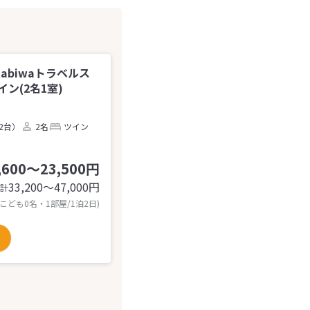
tabiwaトラベルス
ン(2名1室)
2台）
2名
ツイン
,600～23,500円
33,200〜47,000
円
計
 こども0名・1部屋/1泊2日)