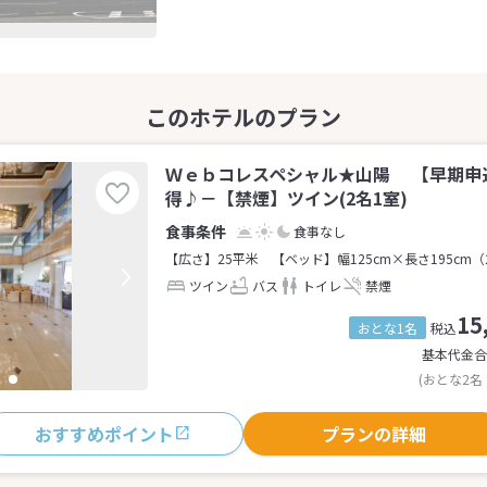
Ｗｅｂコレスペシャル★山陽 【早期申
得♪－【禁煙】ツイン(2名1室)
食事なし
【広さ】25平米
【ベッド】幅125cm×長さ195cm（
ツイン
バス
トイレ
禁煙
15
おとな1名
税込
基本代金合
(おとな2名
おすすめポイント
プランの詳細