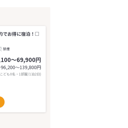
約でお得に宿泊！□
禁煙
,100～69,900円
96,200〜139,800
円
計
 こども0名・1部屋/1泊2日)