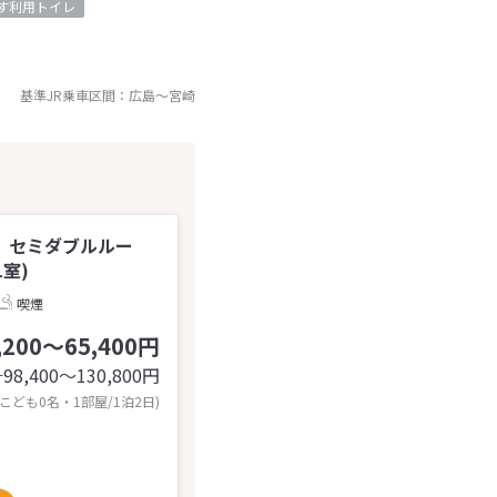
す利用トイレ
基準JR乗車区間：
広島
～
宮崎
】セミダブルルー
1室)
喫煙
,200～65,400円
98,400〜130,800
円
計
 こども0名・1部屋/1泊2日)