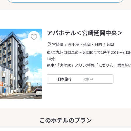
アパホテル＜宮崎延岡中央＞
宮崎県
高千穂・延岡・日向
延岡
車/東九州自動車道～延岡ICまで1時間20分～延岡
10分
電車/「宮崎駅」よりJR特急「にちりん」乗車約7
日本旅行
収集中