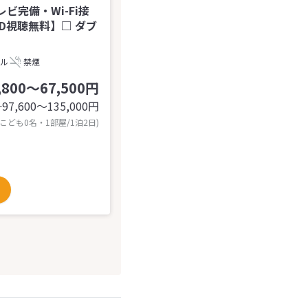
ビ完備・Wi-Fi接
D視聴無料】□ ダブ
ル
禁煙
,800～67,500円
97,600〜135,000
円
計
 こども0名・1部屋/1泊2日)