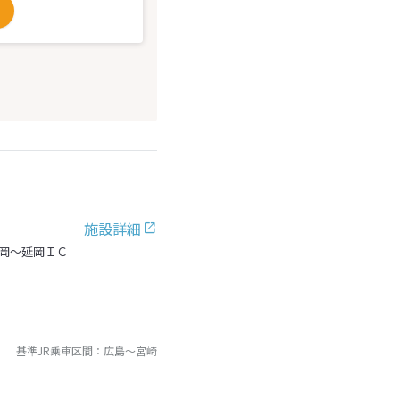
施設詳細
延岡～延岡ＩＣ
基準JR乗車区間：
広島
～
宮崎