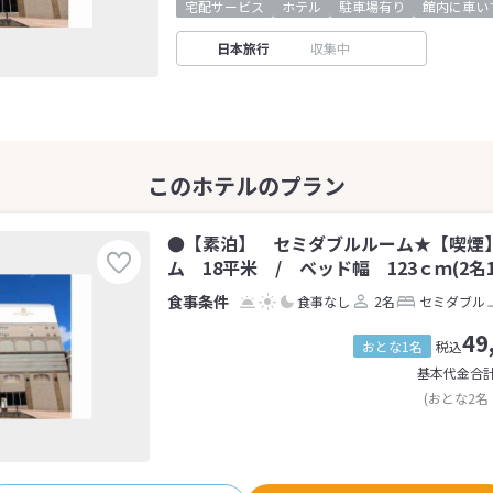
宅配サービス
ホテル
駐車場有り
館内に車い
日本旅行
収集中
●【素泊】 セミダブルルーム★【喫煙
ム 18平米 / ベッド幅 123ｃｍ(2名
食事なし
2名
セミダブル
49
おとな1名
税込
基本代金合
(おとな2名