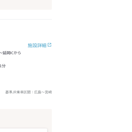
施設詳細
～延岡ICから
1分
基準JR乗車区間：
広島
～
宮崎