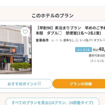
【早割90】素泊まりプラン 早めのご予
本館 ダブル□ 禁煙室(1名～2名1室)
食事なし
1～2名
ダブル
48
おとな1名
税込
基本代金合
(おとな2名
おすすめポイント
プランの詳細
すべてのプランを見る
(16プラン、16部屋タイプ)