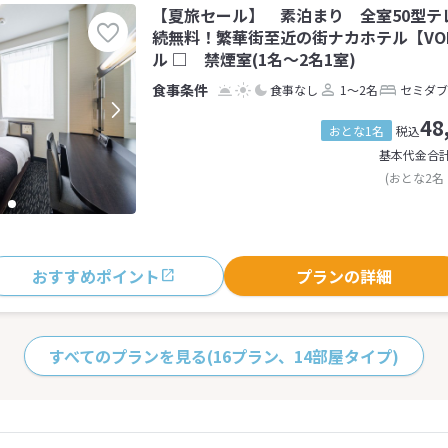
【夏旅セール】 素泊まり 全室50型テレ
続無料！繁華街至近の街ナカホテル【VO
ル □ 禁煙室(1名～2名1室)
食事なし
1～2名
セミダブ
48
おとな1名
税込
基本代金合
(おとな2名
おすすめポイント
プランの詳細
すべてのプランを見る
(16プラン、14部屋タイプ)