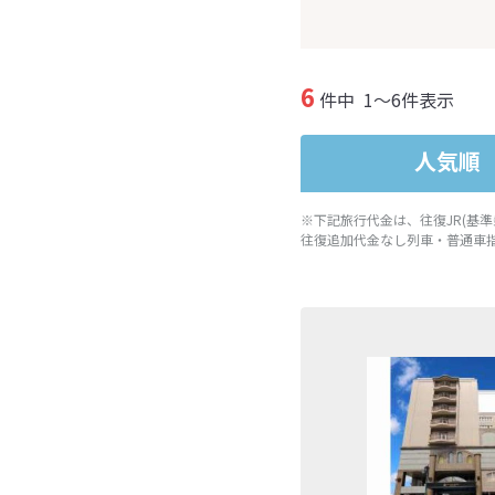
6
件中
1～6件表示
人気順
※下記旅行代金は、往復JR(基
往復追加代金なし列車・普通車