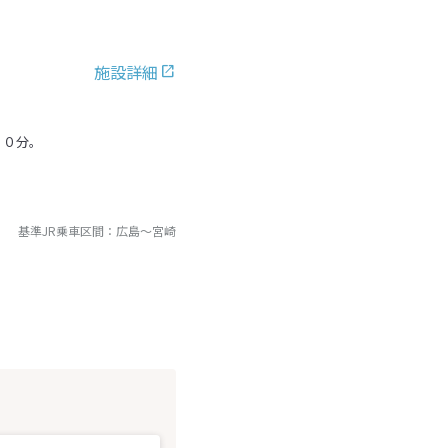
施設詳細
２０分。
基準JR乗車区間：
広島
～
宮崎