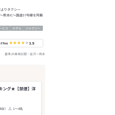
駅よりタクシー
分～熊本IC～国道57号線を阿蘇
ービス
ホテル
ジャグジー
3.9
stYou
基準JR乗車区間：
金沢
～
熊本
キング★【禁煙】洋
4台）
1～4名