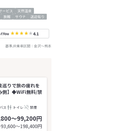
サービス
天然温泉
旅館
サウナ
送迎有り
4.1
stYou
基準JR乗車区間：
金沢
～
熊本
泉巡りで旅の疲れを
】◆WiFi無料/禁
バス
トイレ
禁煙
,800～99,200円
93,600〜198,400
円
計