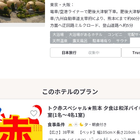
東京・大阪：
電車/空港ライナーで肥後大津駅下車。肥後大津
車/九州自動車道太宰府ICより、熊本ICまで約60
方面へ迂回路ミルクロード、登山道路へ約5分
大浴場
大浴場があるホテル
コンビニ
宅配サ
天然温泉
露天風呂
駐車場有り
サウナ
日本旅行
収集中
Tru
トク赤スペシャル★熊本 夕食は和洋バイ
室(1名～4名1室)
夕・朝食付き
【広さ】38平米
【ベッド】幅105cm×長さ210cm（
その他（パノラマ）
バス
トイレ
禁煙