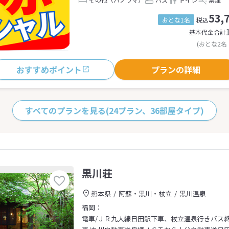
53,
おとな1名
税込
基本代金合計
(おとな2名
おすすめポイント
プランの詳細
すべてのプランを見る
(24プラン、36部屋タイプ)
黒川荘
熊本県
阿蘇・黒川・杖立
黒川温泉
福岡：
電車/ＪＲ九大線日田駅下車、杖立温泉行きバス