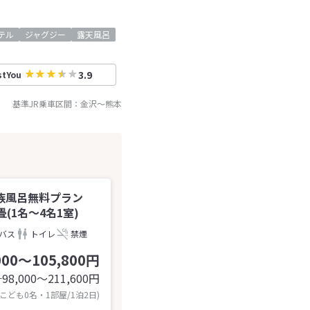
テル
ジャグジー
露天風呂
3.9
stYou
基準JR乗車区間：
金沢
～
熊本
族風呂無料プラン
(1名～4名1室)
バス
トイレ
禁煙
000～105,800円
98,000〜211,600
円
計
 こども0名・1部屋/1泊2日)