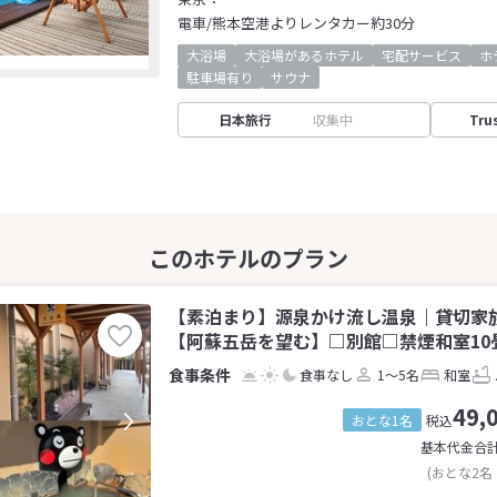
電車/熊本空港よりレンタカー約30分
大浴場
大浴場があるホテル
宅配サービス
ホ
駐車場有り
サウナ
日本旅行
収集中
Tru
【素泊まり】源泉かけ流し温泉｜貸切家
【阿蘇五岳を望む】□別館□禁煙和室10畳
食事なし
1～5名
和室
49,
おとな1名
税込
基本代金合
(おとな2名