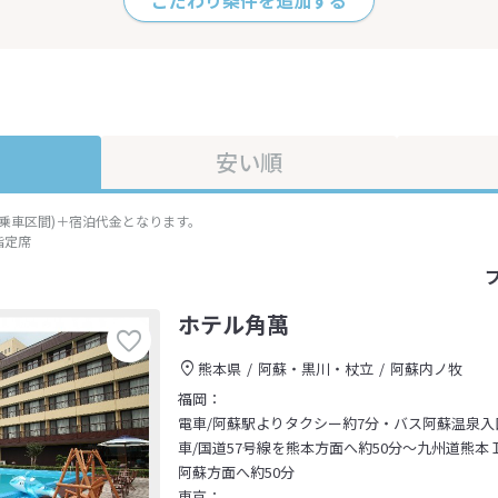
こだわり条件を追加する
安い順
準乗車区間)＋宿泊代金となります。
指定席
ホテル角萬
熊本県
阿蘇・黒川・杖立
阿蘇内ノ牧
福岡：
電車/阿蘇駅よりタクシー約7分・バス阿蘇温泉
車/国道57号線を熊本方面へ約50分～九州道熊
阿蘇方面へ約50分
東京：