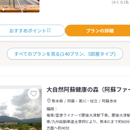
(おとな2名
おすすめポイント
プランの詳細
すべてのプランを見る
(140プラン、5部屋タイプ)
大自然阿蘇健康の森（阿蘇ファ
熊本県
阿蘇・黒川・杖立
阿蘇赤水
福岡：
電車/空港ライナーで肥後大津駅下車。肥後大津
車/九州自動車道太宰府ICより、熊本ICまで約60
方面へ約40分