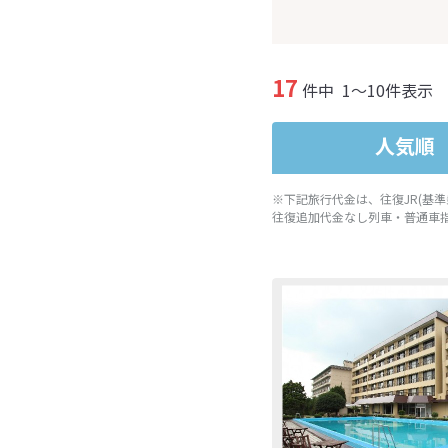
17
件中
1～10件表示
人気順
※下記旅行代金は、往復JR(基
往復追加代金なし列車・普通車