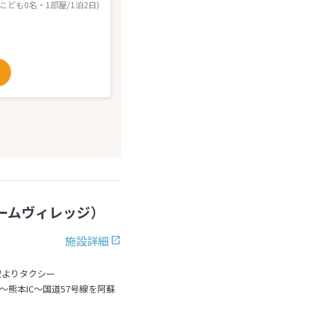
 こども0名・1部屋/1泊2日)
ームヴィレッジ）
施設詳細
駅よりタクシー
分～熊本IC～国道57号線を阿蘇