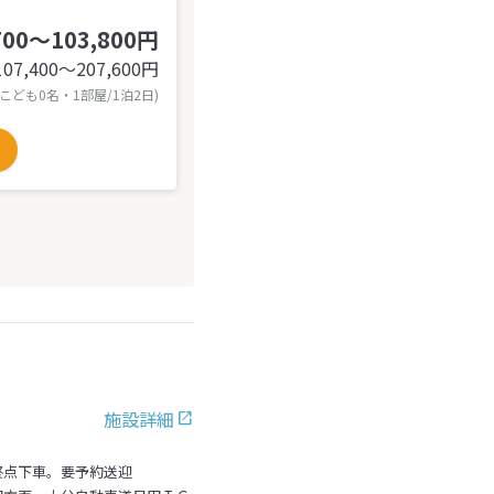
700～103,800円
107,400〜207,600
円
 こども0名・1部屋/1泊2日)
施設詳細
終点下車。要予約送迎