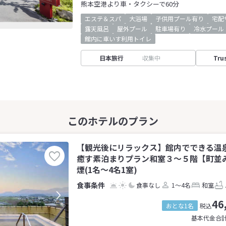
熊本空港より車・タクシーで60分
エステ＆スパ
大浴場
子供用プール有り
宅配
露天風呂
屋外プール
駐車場有り
冷水プール
館内に車いす利用トイレ
日本旅行
収集中
Tru
【観光後にリラックス】館内でできる温
癒す素泊まりプラン和室３〜５階【町並み側
煙(1名～4名1室)
食事なし
1～4名
和室
46
おとな1名
税込
基本代金合