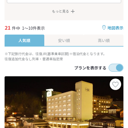
もっと見る
21
地図表示
件中
1～10件表示
人気順
安い順
高い順
※下記旅行代金は、往復JR(基準乗車区間)＋宿泊代金となります。
往復追加代金なし列車・普通車指定席
プランを表示する