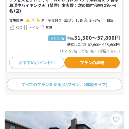
和洋中バイキング★〔禁煙〕本客殿：次の間付和室(2名～6
名1室)
夕・朝食付き
【広さ】15畳
2～8名
和室
バス
トイレ
禁煙
31,300～57,800円
税込
おとな1名
基本代金合計
62,600〜115,600
円
(おとな2名 こども0名・1部屋/1泊2日)
おすすめポイント
プランの詳細
すべてのプランを見る
(44プラン、2部屋タイプ)