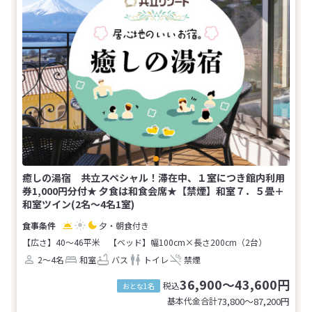
癒しの湯宿 共立スペシャル！滞在中、１室につき館内利用
券1,000円分付★ 夕食は和食会席★【禁煙】和室７．５畳＋
和室ツイン(2名～4名1室)
夕・朝食付き
【広さ】40～46平米
【ベッド】幅100cm×長さ200cm（2台）
2～4名
和室
バス
トイレ
禁煙
36,900～43,600円
税込
おとな1名
基本代金合計
73,800〜87,200
円