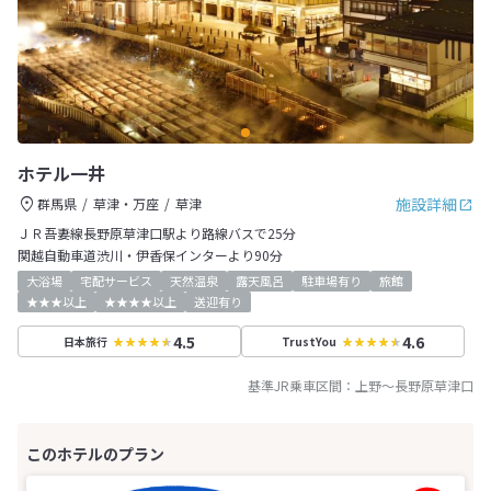
ホテル一井
施設詳細
群馬県
草津・万座
草津
ＪＲ吾妻線長野原草津口駅より路線バスで25分
関越自動車道渋川・伊香保インターより90分
大浴場
宅配サービス
天然温泉
露天風呂
駐車場有り
旅館
★★★以上
★★★★以上
送迎有り
4.5
4.6
日本旅行
TrustYou
基準JR乗車区間：
上野
～
長野原草津口