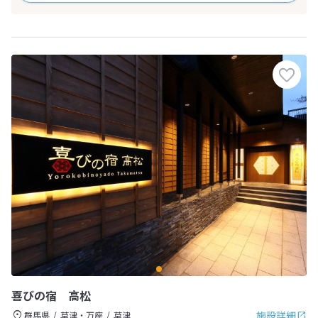
喜びの宿 高松
施設詳細
群馬県
草津・万座
草津