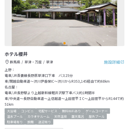
ホテル櫻井
施設詳細
群馬県
草津・万座
草津
上野：
電車/JR吾妻線長野原草津口下車 バス25分
車/関越自動車道～渋川伊香保IC～渋川からR353,145経由で約68km
名古屋：
電車/JR長野駅より上越新幹線軽井沢駅下車バス約1時間半
車/中央道～長野自動車道～上信越道～上田菅平ＩC～上田菅平からR144で約
51km
大浴場
コンビニ
宅配サービス
無料WiFiあり
ゲームコーナー
温水プール
カラオケルーム
天然温泉
露天風呂
屋外プール
駐車場有り
旅館
送迎有り