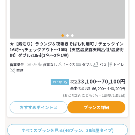
★【素泊り】ラウンジ＆夜鳴きそばも利用可♪チェックイン
16時～/チェックアウト～10時【天然温泉露天風呂付/温泉街
側】ダブル/29㎡(1名～2名1室)
食事なし
1～2名
ダブル
バス
トイレ
禁煙
33,100～70,100円
税込
おとな1名
基本代金合計
66,200〜140,200
円
(おとな2名 こども0名・1部屋/1泊2日)
おすすめポイント
プランの詳細
すべてのプランを見る
(46プラン、39部屋タイプ)