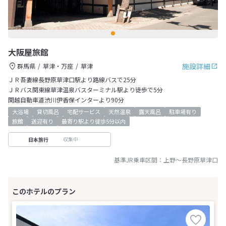
大阪屋旅館
施設詳細
群馬県
草津・万座
草津
ＪＲ吾妻線長野原草津口駅より路線バスで25分
ＪＲバス関東線草津温泉バスターミナル駅より徒歩で5分
関越自動車道渋川伊香保インターより90分
大浴場
貸切風呂
宅配サービス
天然温泉
露天風呂
駐車場有り
旅館
送迎有り
最寄り駅より徒歩5分以内
収集中
日本旅行
基準JR乗車区間：
上野
～
長野原草津口