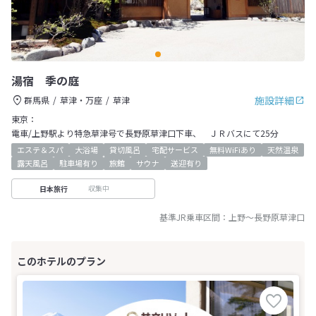
湯宿 季の庭
施設詳細
群馬県
草津・万座
草津
東京：
電車/上野駅より特急草津号で長野原草津口下車、 ＪＲバスにて25分
エステ＆スパ
大浴場
貸切風呂
宅配サービス
無料WiFiあり
天然温泉
露天風呂
駐車場有り
旅館
サウナ
送迎有り
収集中
日本旅行
基準JR乗車区間：
上野
～
長野原草津口