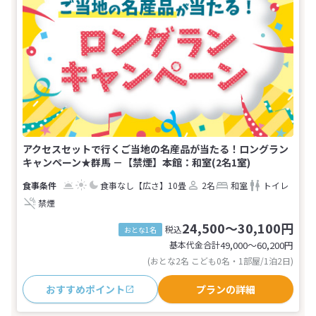
アクセスセットで行くご当地の名産品が当たる！ロングラン
キャンペーン★群馬 －【禁煙】本館：和室(2名1室)
食事なし
【広さ】10畳
2名
和室
トイレ
禁煙
24,500～30,100円
税込
おとな1名
基本代金合計
49,000〜60,200
円
(おとな2名 こども0名・1部屋/1泊2日)
おすすめポイント
プランの詳細