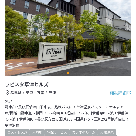
ラビスタ草津ヒルズ
施設詳細
群馬県
草津・万座
草津
東京：
電車/JR長野原草津口下車後、路線バスにて草津温泉バスターミナルまで
車/関越自動車道～藤岡JCT～高崎JCT経由にて～渋川伊香保IC～渋川伊香保
IC～渋川伊香保IC～長野原方面に国道353～国道145～国道292号線経由にて
草津温泉
エステ＆スパ
大浴場
宅配サービス
カラオケルーム
天然温泉