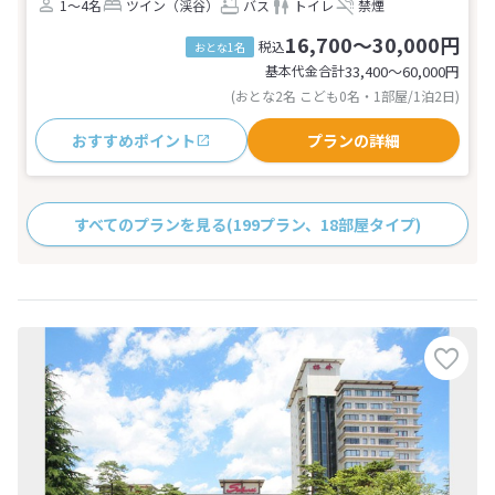
1～4名
ツイン（渓谷）
バス
トイレ
禁煙
16,700～30,000円
税込
おとな1名
基本代金合計
33,400〜60,000
円
(おとな2名 こども0名・1部屋/1泊2日)
おすすめポイント
プランの詳細
すべてのプランを見る
(199プラン、18部屋タイプ)