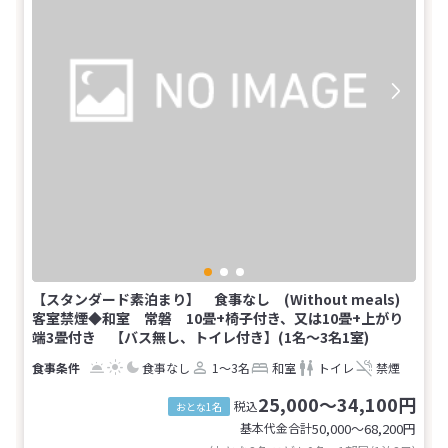
【スタンダード素泊まり】 食事なし (Without meals)
客室禁煙◆和室 常磐 10畳+椅子付き、又は10畳+上がり
端3畳付き 【バス無し、トイレ付き】(1名～3名1室)
食事なし
1～3名
和室
トイレ
禁煙
25,000～34,100円
税込
おとな1名
基本代金合計
50,000〜68,200
円