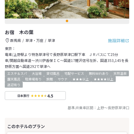
お宿 木の葉
施設詳細
群馬県
草津・万座
草津
東京：
電車/上野駅より特急草津号で長野原草津口駅下車 ＪＲバスにて25分
車/関越自動車道～渋川伊香保ＩＣ～国道17鯉沢信号左折、国道353,145を長
野原方面へ国道292で草津へ
エステ＆スパ
大浴場
貸切風呂
宅配サービス
無料WiFiあり
天然温泉
露天風呂
駐車場有り
旅館
サウナ
★★★以上
★★★★以上
送迎有り
4.5
日本旅行
基準JR乗車区間：
上野
～
長野原草津口