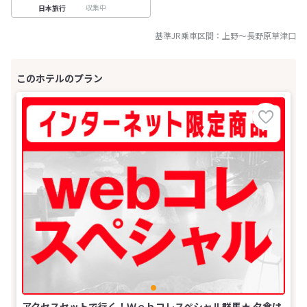
収集中
日本旅行
基準JR乗車区間：
上野
～
長野原草津口
アクセスセットで行く！Ｗｅｂコレスペシャル群馬★ 夕食は