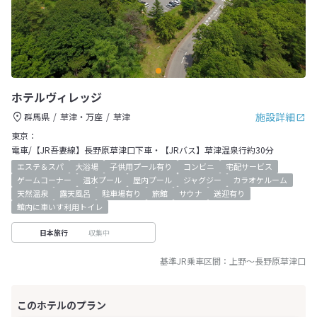
ホテルヴィレッジ
施設詳細
群馬県
草津・万座
草津
東京：
電車/【JR吾妻線】長野原草津口下車・【JRバス】草津温泉行約30分
エステ＆スパ
大浴場
子供用プール有り
コンビニ
宅配サービス
ゲームコーナー
温水プール
屋内プール
ジャグジー
カラオケルーム
天然温泉
露天風呂
駐車場有り
旅館
サウナ
送迎有り
館内に車いす利用トイレ
収集中
日本旅行
基準JR乗車区間：
上野
～
長野原草津口