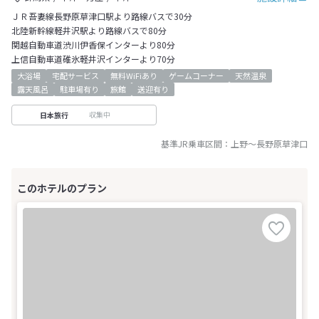
ＪＲ吾妻線長野原草津口駅より路線バスで30分
北陸新幹線軽井沢駅より路線バスで80分
関越自動車道渋川伊香保インターより80分
上信自動車道碓氷軽井沢インターより70分
大浴場
宅配サービス
無料WiFiあり
ゲームコーナー
天然温泉
露天風呂
駐車場有り
旅館
送迎有り
収集中
日本旅行
基準JR乗車区間：
上野
～
長野原草津口