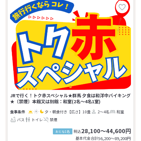
JRで行く！トク赤スペシャル★群馬 夕食は和洋中バイキング
★〔禁煙〕本館又は別館：和室(2名～4名1室)
夕・朝食付き
【広さ】10畳
2～4名
和室
バス
トイレ
禁煙
28,100～44,600円
税込
おとな1名
基本代金合計
56,200〜89,200
円