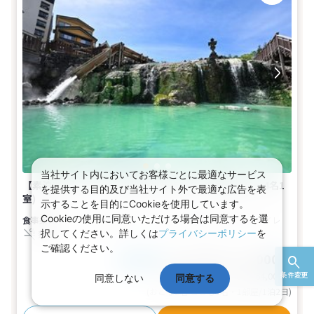
当社サイト内においてお客様ごとに最適なサービス
【素泊まり】プラン〜湯畑まで徒歩1分！中屋敷(2名～4名1
を提供する目的及び当社サイト外で最適な広告を表
室)
示することを目的にCookieを使用しています。
Cookieの使用に同意いただける場合は同意するを選
食事なし
2～4名
和室
バス
トイレ
択してください。詳しくは
プライバシーポリシー
を
禁煙
ご確認ください。
25,700～32,000円
税込
おとな1名
基本代金合計
51,400〜64,000
円
条件変更
同意しない
同意する
(おとな2名 こども0名・1部屋/1泊2日)