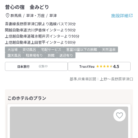
昔心の宿 金みどり
施設詳細
群馬県
草津・万座
草津
吾妻線長野原草津口駅より路線バスで30分
関越自動車道渋川伊香保インターより90分
上信越自動車道碓氷軽井沢インターより90分
上信越自動車道上田菅平インターより80分
大浴場
貸切風呂
宅配サービス
客室30室以下の旅館
天然温泉
露天風呂
駐車場有り
旅館
送迎有り
4.5
収集中
日本旅行
TrustYou
基準JR乗車区間：
上野
～
長野原草津口