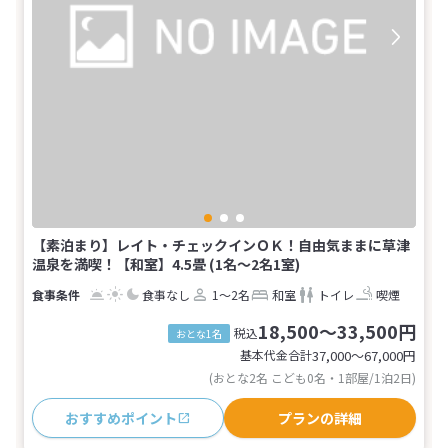
【素泊まり】レイト・チェックインＯＫ！自由気ままに草津
温泉を満喫！【和室】4.5畳 (1名～2名1室)
食事なし
1～2名
和室
トイレ
喫煙
18,500～33,500円
税込
おとな1名
基本代金合計
37,000〜67,000
円
(おとな2名 こども0名・1部屋/1泊2日)
おすすめポイント
プランの詳細