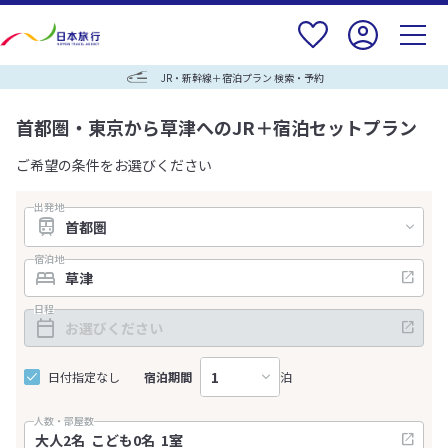
JR・新幹線＋宿泊プラン 検索・予約
首都圏・東京から草津へのJR＋宿泊セットプラン
ご希望の条件をお選びください
出発地
宿泊地
日程
日付指定なし
宿泊期間
泊
人数・部屋数