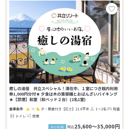
癒しの湯宿 共立スペシャル！滞在中、１室につき館内利用
券1,000円分付★ 夕食は木の葉御膳とおばんざいバイキング
★【禁煙】和室（和ベッド２台）(2名1室)
夕・朝食付き
【広さ】21.6平米
1～2名
和室
トイレ
禁煙
25,600～35,000円
税込
おとな1名