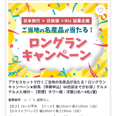
アクセスセットで行くご当地の名産品が当たる！ロングラン
キャンペーン★群馬 【早期申込】60日前までがお得♪テルメ
テルメ入場付－【禁煙】タワー館：洋室(2名～4名1室)
食事なし
【広さ】24～37平米
【ベッド】幅110cm×長さ190cm（2台）
【エキストラベッド】幅100cm×長さ190cm（2台）