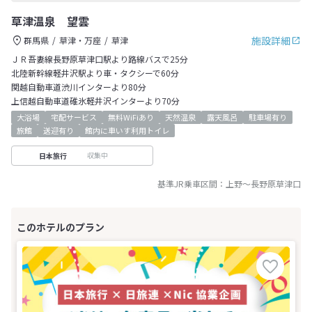
草津温泉 望雲
施設詳細
群馬県
草津・万座
草津
ＪＲ吾妻線長野原草津口駅より路線バスで25分
北陸新幹線軽井沢駅より車・タクシーで60分
関越自動車道渋川インターより80分
上信越自動車道碓氷軽井沢インターより70分
大浴場
宅配サービス
無料WiFiあり
天然温泉
露天風呂
駐車場有り
旅館
送迎有り
館内に車いす利用トイレ
収集中
日本旅行
基準JR乗車区間：
上野
～
長野原草津口