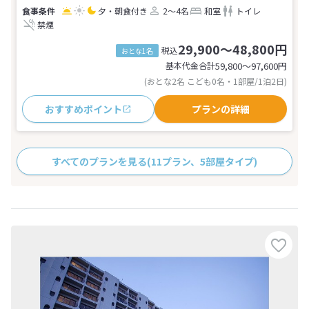
夕・朝食付き
2～4名
和室
トイレ
禁煙
29,900～48,800円
税込
おとな1名
基本代金合計
59,800〜97,600
円
(おとな2名 こども0名・1部屋/1泊2日)
おすすめポイント
プランの詳細
すべてのプランを見る
(11プラン、5部屋タイプ)