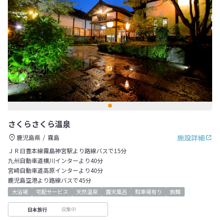
さくらさくら温泉
施設詳細
鹿児島県
霧島
ＪＲ日豊本線霧島神宮駅より路線バスで15分
九州自動車道横川インターより40分
宮崎自動車道高原インターより40分
鹿児島空港より路線バスで45分
大浴場
宅配サービス
天然温泉
露天風呂
駐車場有り
旅館
収集中
日本旅行