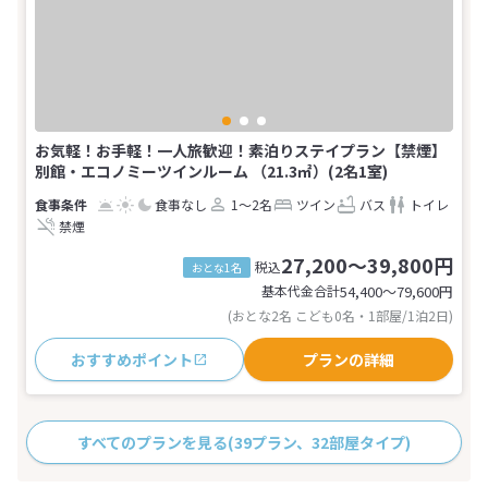
お気軽！お手軽！一人旅歓迎！素泊りステイプラン【禁煙】
別館・エコノミーツインルーム （21.3㎡）(2名1室)
食事なし
1～2名
ツイン
バス
トイレ
禁煙
27,200～39,800円
税込
おとな1名
基本代金合計
54,400〜79,600
円
(おとな2名 こども0名・1部屋/1泊2日)
おすすめポイント
プランの詳細
すべてのプランを見る
(39プラン、32部屋タイプ)