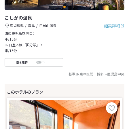
こしかの温泉
施設詳細
鹿児島県
霧島
日当山温泉
溝辺鹿児島空港IC：
車/15分
JR日豊本線「国分駅」：
車/15分
収集中
日本旅行
基準JR乗車区間：
博多
～
鹿児島中央