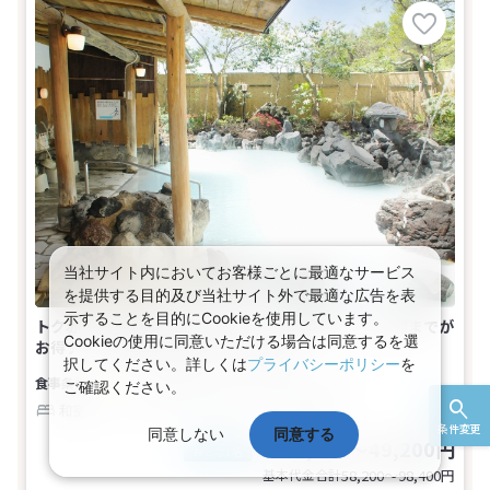
当社サイト内においてお客様ごとに最適なサービス
を提供する目的及び当社サイト外で最適な広告を表
示することを目的にCookieを使用しています。
トク赤！お出かけセール★九州 【早期申込】21日前までが
Cookieの使用に同意いただける場合は同意するを選
お得♪★【禁煙】和室(2名～4名1室)
択してください。詳しくは
プライバシーポリシー
を
朝食付き
【広さ】12畳
2～4名
ご確認ください。
和室（パノラマ）
バス
トイレ
禁煙
条件変更
同意しない
同意する
29,100～49,200円
税込
おとな1名
基本代金合計
58,200〜98,400
円