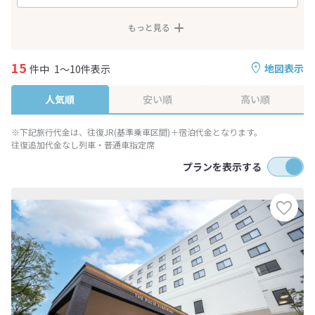
もっと見る
15
地図表示
件中
1～10件表示
人気順
安い順
高い順
※下記旅行代金は、往復JR(基準乗車区間)＋宿泊代金となります。
往復追加代金なし列車・普通車指定席
プランを表示する