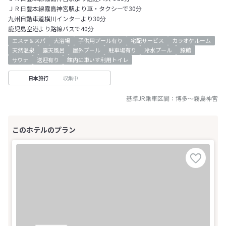
ＪＲ日豊本線霧島神宮駅より車・タクシーで30分
九州自動車道横川インターより30分
鹿児島空港より路線バスで40分
エステ＆スパ
大浴場
子供用プール有り
宅配サービス
カラオケルーム
天然温泉
露天風呂
屋外プール
駐車場有り
冷水プール
旅館
サウナ
送迎有り
館内に車いす利用トイレ
収集中
日本旅行
基準JR乗車区間：
博多
～
霧島神宮