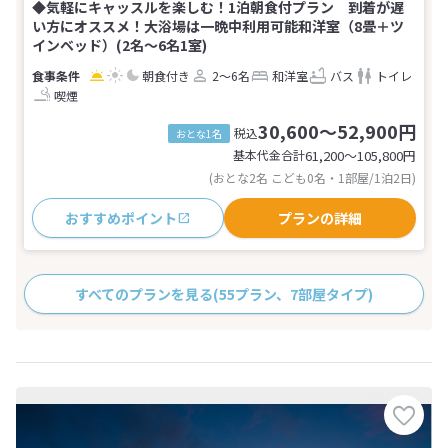
◆気軽にキャッスルを楽しむ！1泊朝食付プラン 到着が遅
い方にオススメ！大浴場は一晩中利用可能和洋室（8畳＋ツ
インベッド）(2名～6名1室)
朝食付き
2～6名
和洋室
バス
トイレ
喫煙
30,600～52,900円
税込
おとな1名
基本代金合計
61,200〜105,800
円
(おとな2名 こども0名・1部屋/1泊2日)
おすすめポイント
プランの詳細
すべてのプランを見る
(55プラン、7部屋タイプ)