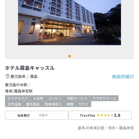
ホテル霧島キャッスル
施設詳細
鹿児島県
霧島
鹿児島中央駅：
電車/霧島神宮駅
エステ＆スパ
大浴場
コンビニ
宅配サービス
カラオケルーム
天然温泉
露天風呂
駐車場有り
旅館
サウナ
3.9
収集中
日本旅行
TrustYou
基準JR乗車区間：
博多
～
霧島神宮