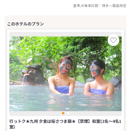
基準JR乗車区間：
博多
～
霧島神宮
行っトク★九州 夕食は桜さつま鍋★【禁煙】和室(2名～4名1
室)