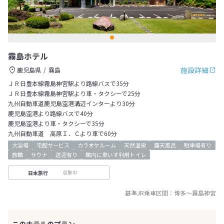
霧島ホテル
施設詳細
鹿児島県
霧島
ＪＲ日豊本線霧島神宮駅より路線バスで35分
ＪＲ日豊本線霧島神宮駅より車・タクシーで25分
九州自動車道鹿児島空港溝辺インターより30分
鹿児島空港より路線バスで40分
鹿児島空港より車・タクシーで35分
九州自動車道 高原Ｉ．Ｃより車で60分
大浴場
宅配サービス
カラオケルーム
天然温泉
露天風呂
駐車場有り
旅館
サウナ
送迎有り
館内に車いす利用トイレ
収集中
日本旅行
基準JR乗車区間：
博多
～
霧島神宮