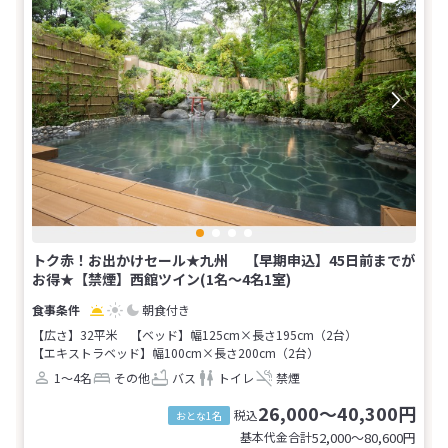
トク赤！お出かけセール★九州 【早期申込】45日前までが
お得★【禁煙】西館ツイン(1名～4名1室)
朝食付き
【広さ】32平米
【ベッド】幅125cm×長さ195cm（2台）
【エキストラベッド】幅100cm×長さ200cm（2台）
1～4名
その他
バス
トイレ
禁煙
26,000～40,300円
税込
おとな1名
基本代金合計
52,000〜80,600
円