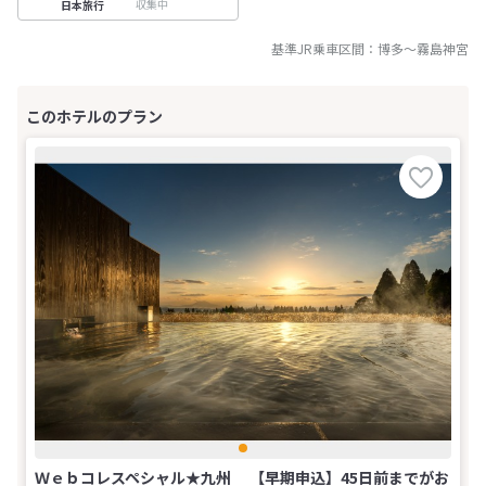
収集中
日本旅行
基準JR乗車区間：
博多
～
霧島神宮
Ｗｅｂコレスペシャル★九州 【早期申込】45日前までがお