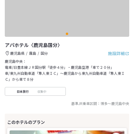
アパホテル〈鹿児島国分〉
施設詳細
鹿児島県
霧島
国分
鹿児島中央：
電車/日豊本線ＪＲ国分駅「徒歩４分」・鹿児島空港「車で２０分」
車/東九州自動車道「隼人東ＩＣ」～鹿児島から東九州自動車道「隼人東Ｉ
Ｃ」から車で８分
収集中
日本旅行
基準JR乗車区間：
博多
～
鹿児島中央