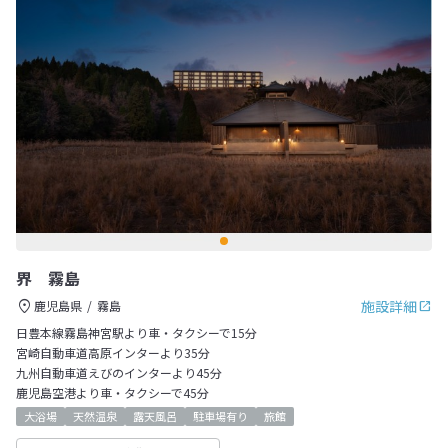
界 霧島
施設詳細
鹿児島県
霧島
日豊本線霧島神宮駅より車・タクシーで15分
宮崎自動車道高原インターより35分
九州自動車道えびのインターより45分
鹿児島空港より車・タクシーで45分
大浴場
天然温泉
露天風呂
駐車場有り
旅館