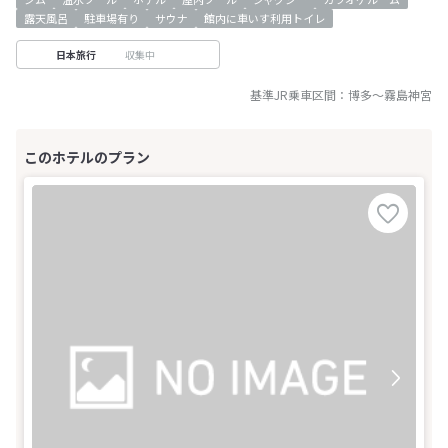
露天風呂
駐車場有り
サウナ
館内に車いす利用トイレ
収集中
日本旅行
基準JR乗車区間：
博多
～
霧島神宮