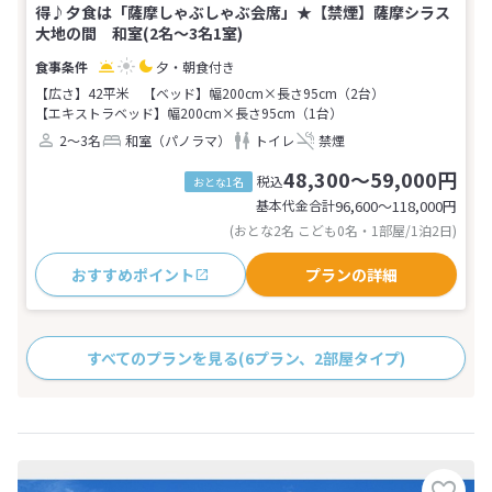
得♪夕食は「薩摩しゃぶしゃぶ会席」★【禁煙】薩摩シラス
大地の間 和室(2名～3名1室)
夕・朝食付き
【広さ】42平米
【ベッド】幅200cm×長さ95cm（2台）
【エキストラベッド】幅200cm×長さ95cm（1台）
2～3名
和室（パノラマ）
トイレ
禁煙
48,300～59,000円
税込
おとな1名
基本代金合計
96,600〜118,000
円
(おとな2名 こども0名・1部屋/1泊2日)
おすすめポイント
プランの詳細
すべてのプランを見る
(6プラン、2部屋タイプ)