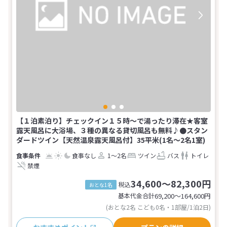
【１泊素泊り】チェックイン１５時～で湯ったり滞在★客室
露天風呂に大浴場、３種の異なる貸切風呂も無料♪●スタン
ダードツイン【天然温泉露天風呂付】35平米(1名～2名1室)
食事なし
1～2名
ツイン
バス
トイレ
禁煙
34,600～82,300円
税込
おとな1名
基本代金合計
69,200〜164,600
円
(おとな2名 こども0名・1部屋/1泊2日)