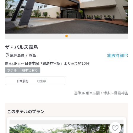
ザ・パルス霧島
施設詳細
鹿児島県
霧島
電車/JR九州日豊本線「霧島神宮駅」より車で約10分
ホテル
駐車場有り
収集中
日本旅行
基準JR乗車区間：
博多
～
霧島神宮