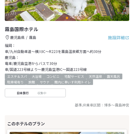
霧島国際ホテル
施設詳細
鹿児島県
霧島
福岡：
車/九州自動車道～横川IC～R223を霧島温泉郷方面へ約30分
鹿児島：
電車/鹿児島空港からバスで30分
車/国道223号線より～鹿児島空港IC～国道223号線
エステ＆スパ
大浴場
コンビニ
宅配サービス
天然温泉
露天風呂
駐車場有り
旅館
サウナ
館内に車いす利用トイレ
収集中
日本旅行
基準JR乗車区間：
博多
～
霧島神宮