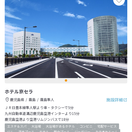
ホテル京セラ
施設詳細
鹿児島県
霧島
霧島隼人
ＪＲ日豊本線隼人駅より車・タクシーで5分
九州自動車道溝辺鹿児島空港インターより15分
鹿児島空港より空港リムジンバスで18分
エステ＆スパ
大浴場
大浴場があるホテル
コンビニ
宅配サービス
ジム
温水プール
ホテル
屋内プール
ジャグジー
カラオケルーム