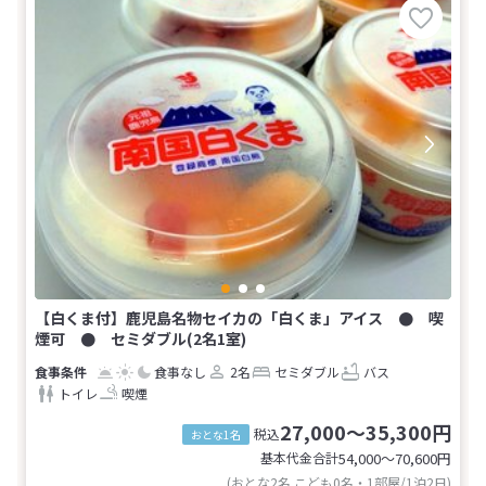
【白くま付】鹿児島名物セイカの「白くま」アイス ● 喫
煙可 ● セミダブル(2名1室)
食事なし
2名
セミダブル
バス
トイレ
喫煙
27,000～35,300円
税込
おとな1名
基本代金合計
54,000〜70,600
円
(おとな2名 こども0名・1部屋/1泊2日)