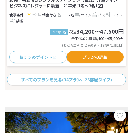
ビジネスにレジャーに最適 21平米(1名～2名1室)
朝食付き
1～2名
ツイン
バス
トイレ
禁煙
34,200～47,500円
税込
おとな1名
基本代金合計
68,400〜95,000
円
(おとな2名 こども0名・1部屋/1泊2日)
おすすめポイント
プランの詳細
すべてのプランを見る
(34プラン、26部屋タイプ)