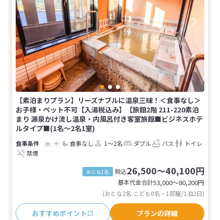
【素泊まりプラン】リーズナブルに温泉三昧！＜食事なし＞
お子様・ペット不可【入湯税込み】【旅館2階 211-220素泊
まり 源泉かけ流し温泉・内風呂付き客室旅館■ビジネスホテ
ルタイプ■(1名～2名1室)
食事なし
1～2名
ダブル
バス
トイレ
禁煙
26,500～40,100円
税込
おとな1名
基本代金合計
53,000〜80,200
円
(おとな2名 こども0名・1部屋/1泊2日)
おすすめポイント
プランの詳細