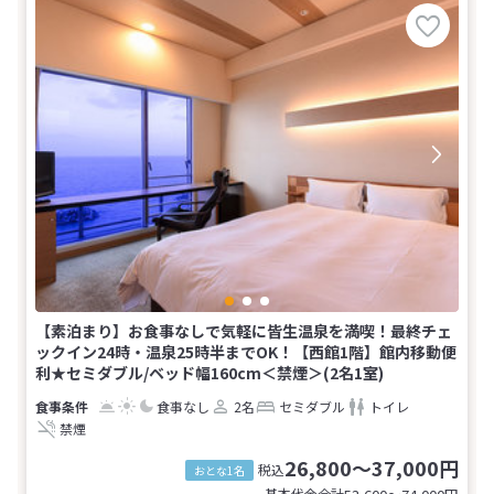
【素泊まり】お食事なしで気軽に皆生温泉を満喫！最終チェ
ックイン24時・温泉25時半までOK！【西館1階】館内移動便
利★セミダブル/ベッド幅160cm＜禁煙＞(2名1室)
食事なし
2名
セミダブル
トイレ
禁煙
26,800～37,000円
税込
おとな1名
基本代金合計