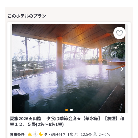
夏旅2026★山陰 夕食は季節会席★【華水館】【禁煙】和
室１２．５畳(2名～6名1室)
夕・朝食付き
【広さ】12.5畳
2～6名