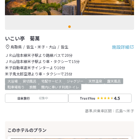
いこい亭 菊萬
施設詳細
鳥取県
皆生・米子・大山
皆生
ＪＲ山陰本線米子駅より路線バスで20分
ＪＲ山陰本線米子駅より車・タクシーで15分
米子自動車道米子インターより10分
米子鬼太郎空港より車・タクシーで25分
大浴場
貸切風呂
宅配サービス
ジャグジー
天然温泉
露天風呂
駐車場有り
旅館
館内に車いす利用トイレ
4.5
収集中
日本旅行
TrustYou
基準JR乗車区間：
広島
～
米子