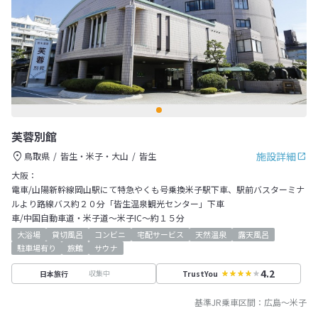
芙蓉別館
施設詳細
鳥取県
皆生・米子・大山
皆生
大阪：
電車/山陽新幹線岡山駅にて特急やくも号乗換米子駅下車、駅前バスターミナ
ルより路線バス約２０分「皆生温泉観光センター」下車
車/中国自動車道・米子道～米子IC～約１５分
大浴場
貸切風呂
コンビニ
宅配サービス
天然温泉
露天風呂
駐車場有り
旅館
サウナ
4.2
収集中
日本旅行
TrustYou
基準JR乗車区間：
広島
～
米子