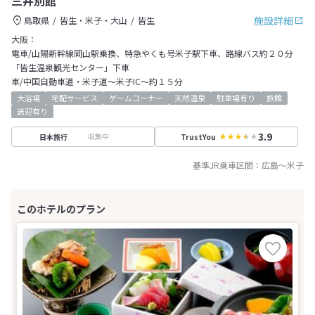
三井別館
施設詳細
鳥取県
皆生・米子・大山
皆生
大阪：
電車/山陽新幹線岡山駅乗換、特急やくも号米子駅下車、路線バス約２０分
「皆生温泉観光センター」下車
車/中国自動車道・米子道～米子IC～約１５分
大浴場
宅配サービス
ゲームコーナー
天然温泉
駐車場有り
旅館
送迎有り
3.9
収集中
日本旅行
TrustYou
基準JR乗車区間：
広島
～
米子