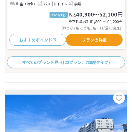
和室（海側）
バス
トイレ
禁煙
40,900～52,100円
税込
おとな1名
基本代金合計
81,800〜104,200
円
(おとな2名 こども0名・1部屋/1泊2日)
おすすめポイント
プランの詳細
すべてのプランを見る
(22プラン、7部屋タイプ)