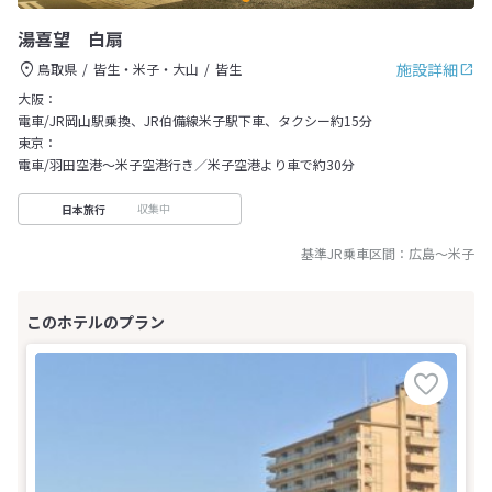
湯喜望 白扇
施設詳細
鳥取県
皆生・米子・大山
皆生
大阪：
電車/JR岡山駅乗換、JR伯備線米子駅下車、タクシー約15分
東京：
電車/羽田空港～米子空港行き／米子空港より車で約30分
収集中
日本旅行
基準JR乗車区間：
広島
～
米子