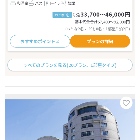
和洋室
バス
トイレ
禁煙
33,700～46,000円
税込
おとな1名
基本代金合計
67,400〜92,000
円
(おとな2名 こども0名・1部屋/1泊2日)
おすすめポイント
プランの詳細
すべてのプランを見る
(20プラン、1部屋タイプ)