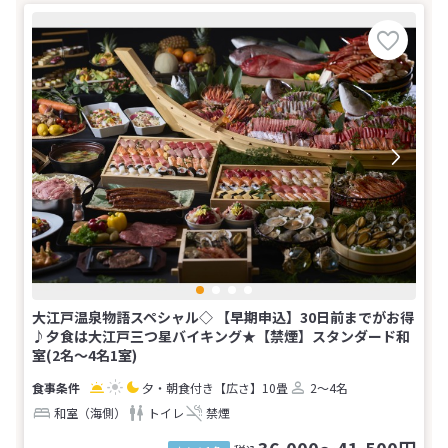
大江戸温泉物語スペシャル◇ 【早期申込】30日前までがお得
♪夕食は大江戸三つ星バイキング★【禁煙】スタンダード和
室(2名～4名1室)
夕・朝食付き
【広さ】10畳
2～4名
和室（海側）
トイレ
禁煙
36,000～41,500円