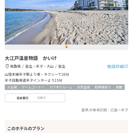
大江戸温泉物語 かいけ
施設詳細
鳥取県
皆生・米子・大山
皆生
山陰本線米子駅より車・タクシーで20分
米子自動車道米子インターより15分
大浴場
ゲームコーナー
カラオケルーム
天然温泉
駐車場有り
旅館
収集中
日本旅行
基準JR乗車区間：
広島
～
米子