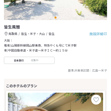
皆生風雅
施設詳細
鳥取県
皆生・米子・大山
皆生
大阪：
電車/山陽新幹線岡山駅乗換、特急やくも号にて米子駅
車/中国自動車道・米子道～米子ＩＣ～約１５分
収集中
日本旅行
基準JR乗車区間：
広島
～
米子