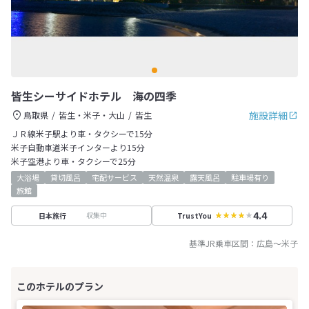
皆生シーサイドホテル 海の四季
施設詳細
鳥取県
皆生・米子・大山
皆生
ＪＲ線米子駅より車・タクシーで15分
米子自動車道米子インターより15分
米子空港より車・タクシーで25分
大浴場
貸切風呂
宅配サービス
天然温泉
露天風呂
駐車場有り
旅館
4.4
収集中
日本旅行
TrustYou
基準JR乗車区間：
広島
～
米子