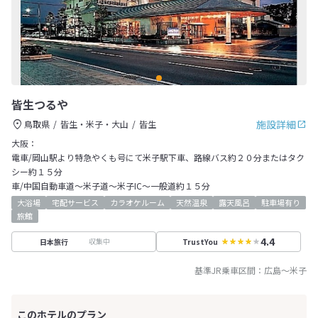
皆生つるや
施設詳細
鳥取県
皆生・米子・大山
皆生
大阪：
電車/岡山駅より特急やくも号にて米子駅下車、路線バス約２０分またはタク
シー約１５分
車/中国自動車道～米子道～米子IC～一般道約１５分
大浴場
宅配サービス
カラオケルーム
天然温泉
露天風呂
駐車場有り
旅館
4.4
収集中
日本旅行
TrustYou
基準JR乗車区間：
広島
～
米子