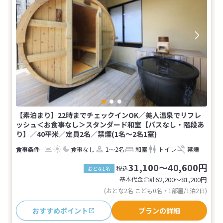
【素泊まり】22時までチェックインOK／美人温泉でリフレ
ッシュ＜お食事なし＞スタンダード和室【バスなし・階段あ
り】／40平米／定員2名／禁煙(1名～2名1室)
食事なし
1～2名
和室
トイレ
禁煙
31,100～40,600円
税込
おとな1名
基本代金合計
62,200〜81,200
円
(おとな2名 こども0名・1部屋/1泊2日)
おすすめポイント
プランの詳細