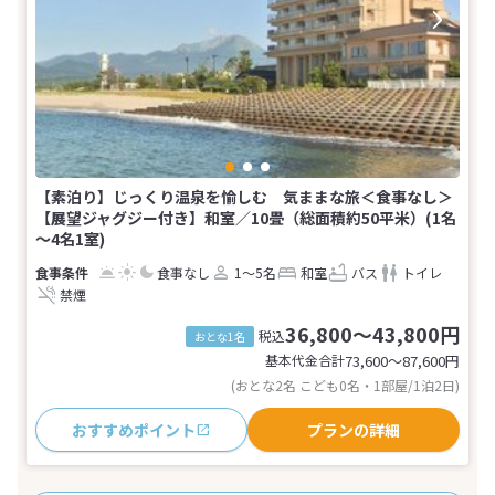
【素泊り】じっくり温泉を愉しむ 気ままな旅＜食事なし＞
【展望ジャグジー付き】和室／10畳（総面積約50平米）(1名
～4名1室)
食事なし
1～5名
和室
バス
トイレ
禁煙
36,800～43,800円
税込
おとな1名
基本代金合計
73,600〜87,600
円
(おとな2名 こども0名・1部屋/1泊2日)
おすすめポイント
プランの詳細