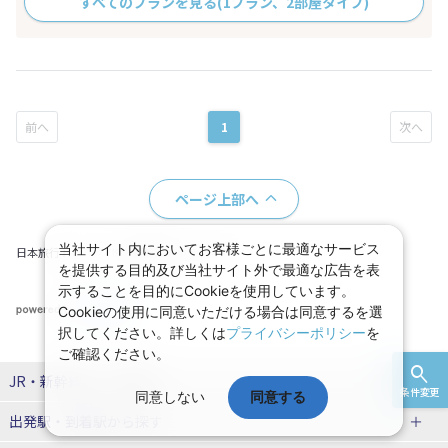
すべてのプランを見る
(1プラン、2部屋タイプ)
1
ページ上部へ
当社サイト内においてお客様ごとに最適なサービス
日本旅行トップ
JR・新幹線＋ホテル一覧
を提供する目的及び当社サイト外で最適な広告を表
示することを目的にCookieを使用しています。
Cookieの使用に同意いただける場合は同意するを選
択してください。詳しくは
プライバシーポリシー
を
ご確認ください。
JR・新幹線パック
特集
条件変更
同意しない
同意する
出発駅・到着駅
から探す
JR・新幹線＋ホテルパック
日帰り JR・新幹線 パック