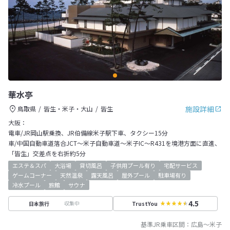
華水亭
施設詳細
鳥取県
皆生・米子・大山
皆生
大阪：
電車/JR岡山駅乗換、JR伯備線米子駅下車、タクシー15分
車/中国自動車道落合JCT～米子自動車道～米子IC～R431を境港方面に直進、
「皆生」交差点を右折約5分
エステ＆スパ
大浴場
貸切風呂
子供用プール有り
宅配サービス
ゲームコーナー
天然温泉
露天風呂
屋外プール
駐車場有り
冷水プール
旅館
サウナ
4.5
収集中
日本旅行
TrustYou
基準JR乗車区間：
広島
～
米子