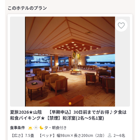
夏旅2026★山陰 【早期申込】30日前までがお得♪夕食は
和食バイキング★【禁煙】和洋室(2名～5名1室)
夕・朝食付き
【広さ】7.5畳
【ベッド】幅98cm×長さ200cm（2台）
2～6名