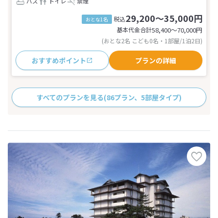
バス
トイレ
禁煙
29,200～35,000円
税込
おとな1名
基本代金合計
58,400〜70,000
円
(おとな2名 こども0名・1部屋/1泊2日)
おすすめポイント
プランの詳細
すべてのプランを見る
(86プラン、5部屋タイプ)