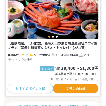
【組数限定】【1泊2食】名峰大山の恵と境港産姿紅ズワイ蟹
プラン【禁煙】和洋室A（バス・トイレ付）(2名1室)
夕・朝食付き
1～5名
和洋室
バス
トイレ
禁煙
39,400～51,800円
税込
おとな1名
基本代金合計
78,800〜103,600
円
(おとな2名 こども0名・1部屋/1泊2日)
おすすめポイント
プランの詳細