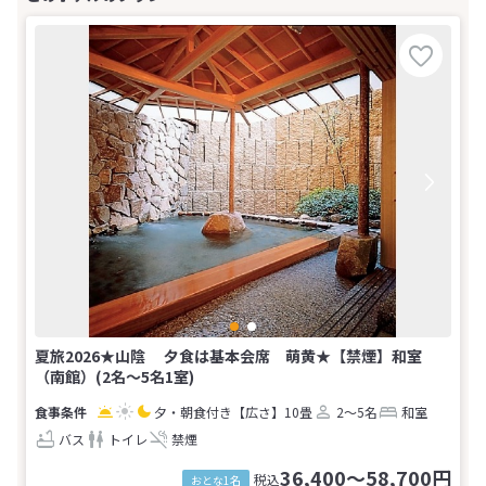
夏旅2026★山陰 夕食は基本会席 萌黄★【禁煙】和室
（南館）(2名～5名1室)
夕・朝食付き
【広さ】10畳
2～5名
和室
バス
トイレ
禁煙
36,400～58,700円
税込
おとな1名