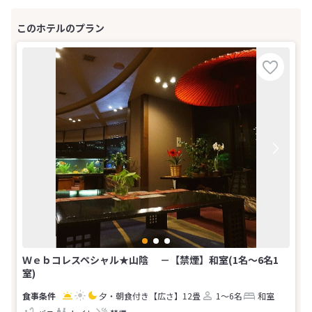
Ｗｅｂコレスペシャル★山陰 －【禁煙】和室(1名～6名1
室)
夕・朝食付き
【広さ】12畳
1～6名
和室