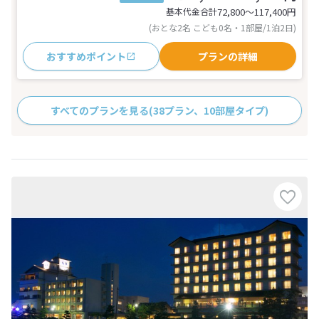
基本代金合計
72,800〜117,400
円
(おとな2名 こども0名・1部屋/1泊2日)
おすすめポイント
プランの詳細
すべてのプランを見る
(38プラン、10部屋タイプ)