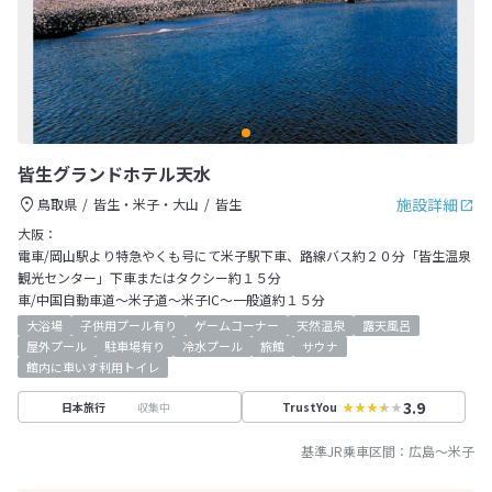
皆生グランドホテル天水
施設詳細
鳥取県
皆生・米子・大山
皆生
大阪：
電車/岡山駅より特急やくも号にて米子駅下車、路線バス約２０分「皆生温泉
観光センター」下車またはタクシー約１５分
車/中国自動車道～米子道～米子IC～一般道約１５分
大浴場
子供用プール有り
ゲームコーナー
天然温泉
露天風呂
屋外プール
駐車場有り
冷水プール
旅館
サウナ
館内に車いす利用トイレ
3.9
収集中
日本旅行
TrustYou
基準JR乗車区間：
広島
～
米子