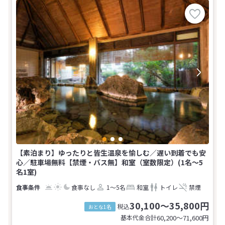
【素泊まり】ゆったりと皆生温泉を愉しむ／遅い到着でも安
心／駐車場無料【禁煙・バス無】和室（室数限定）(1名～5
名1室)
食事なし
1～5名
和室
トイレ
禁煙
30,100～35,800円
税込
おとな1名
基本代金合計
60,200〜71,600
円