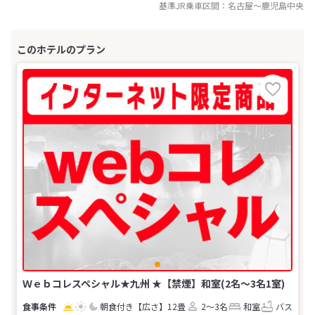
基準JR乗車区間：
名古屋
～
鹿児島中央
Ｗｅｂコレスペシャル★九州 ★【禁煙】和室(2名～3名1室)
朝食付き
【広さ】12畳
2～3名
和室
バス