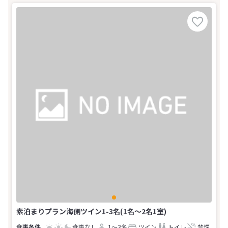
素泊まりプラン海側ツイン1-3名(1名～2名1室)
食事なし
1～3名
ツイン
トイレ
禁煙