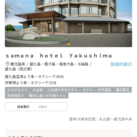
ｓａｍａｎａ ｈｏｔｅｌ Ｙａｋｕｓｈｉｍａ
施設詳細
鹿児島県
屋久島・種子島・奄美大島・与論島
屋久島（尾之間）
屋久島空港より車・タクシーで40分
安房港より車・タクシーで25分
エステ＆スパ
大浴場
大浴場があるホテル
ホテル
天然温泉
露天風呂
駐車場有り
館内に車いす利用トイレ
収集中
日本旅行
基準JR乗車区間：
名古屋
～
鹿児島中央