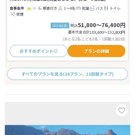
朝食付き
1～4名
和室
バス
トイレ
禁煙
51,800～76,400円
税込
おとな1名
基本代金合計
103,600〜152,800
円
(おとな2名 こども0名・1部屋/1泊2日)
おすすめポイント
プランの詳細
すべてのプランを見る
(24プラン、13部屋タイプ)