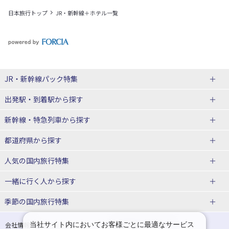
日本旅行トップ
JR・新幹線＋ホテル一覧
JR・新幹線パック
特集
出発駅・到着駅
から探す
JR・新幹線＋ホテルパック
日帰り JR・新幹線 パック
新幹線・特急列車
から探す
出張パック
秋田⇔東京 新幹線パック
山形⇔東京 新幹線パック
都道府県から探す
仙台→東京 新幹線パック
新潟→東京 新幹線パック
北海道新幹線 旅行
東北新幹線 旅行
人気の国内旅行特集
富山⇔東京 新幹線パック
東京→青森 新幹線パック
山形新幹線 旅行
秋田新幹線 旅行
一緒に行く人
から探す
東京→仙台 新幹線パック
東京 新幹線パック
東海道新幹線 旅行
北陸新幹線 旅行
北海道旅行・ツアー
東京ディズニーリゾート®への旅
ユニバーサル・スタジオ・ジャパ
ンへの旅
季節の国内旅行特集
東京→金沢 新幹線パック
東京→新潟 新幹線パック
上越新幹線 旅行
山陽新幹線 旅行
東北
一人旅 国内版
家族・子連れ旅行 国内版
温泉旅行
日帰り旅行
東京⇔軽井沢 新幹線パック
東京→長野 新幹線パック
九州新幹線 旅行
西九州新幹線 旅行
青森旅行・ツアー
岩手旅行・ツアー
カップル・夫婦旅行 国内版
女子旅 国内版
桜・お花見特集
ゴールデンウィーク（GW）の国内
当社サイト内においてお客様ごとに最適なサービス
会社情報
プライバシーポリシー