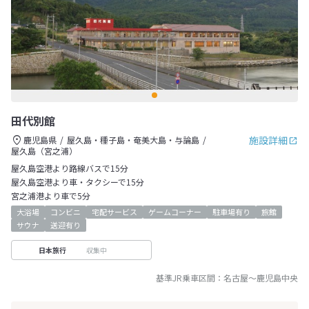
田代別館
施設詳細
鹿児島県
屋久島・種子島・奄美大島・与論島
屋久島（宮之浦）
屋久島空港より路線バスで15分
屋久島空港より車・タクシーで15分
宮之浦港より車で5分
大浴場
コンビニ
宅配サービス
ゲームコーナー
駐車場有り
旅館
サウナ
送迎有り
収集中
日本旅行
基準JR乗車区間：
名古屋
～
鹿児島中央