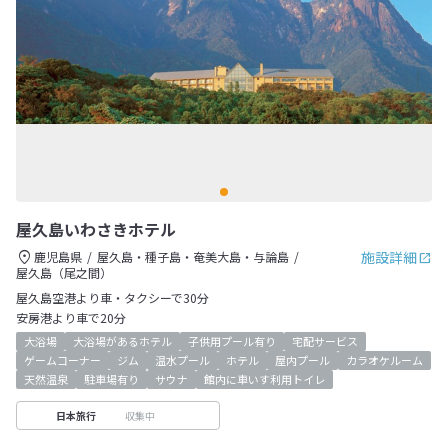
屋久島いわさきホテル
施設詳細
鹿児島県
屋久島・種子島・奄美大島・与論島
屋久島（尾之間）
屋久島空港より車・タクシーで30分
安房港より車で20分
大浴場
大浴場があるホテル
子供用プール有り
宅配サービス
ゲームコーナー
ジム
温水プール
ホテル
屋内プール
カラオケルーム
天然温泉
駐車場有り
サウナ
館内に車いす利用トイレ
収集中
日本旅行