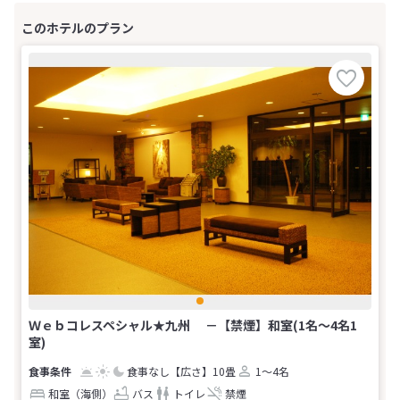
Ｗｅｂコレスペシャル★九州 －【禁煙】和室(1名～4名1
室)
食事なし
【広さ】10畳
1～4名
和室（海側）
バス
トイレ
禁煙