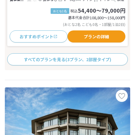
54,400～79,000円
税込
おとな1名
基本代金合計
108,800〜158,000
円
(おとな2名 こども0名・1部屋/1泊2日)
おすすめポイント
プランの詳細
すべてのプランを見る
(3プラン、2部屋タイプ)