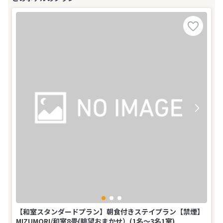
【和室スタンダードプラン】朝食付きステイプラン【禁煙】
MIZUMORI/和室8畳(眺望おまかせ）(1名～3名1室)