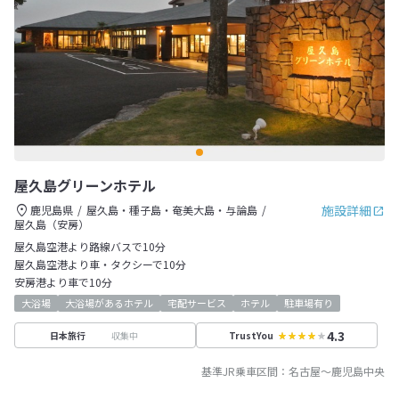
屋久島グリーンホテル
施設詳細
鹿児島県
屋久島・種子島・奄美大島・与論島
屋久島（安房）
屋久島空港より路線バスで10分
屋久島空港より車・タクシーで10分
安房港より車で10分
大浴場
大浴場があるホテル
宅配サービス
ホテル
駐車場有り
4.3
収集中
日本旅行
TrustYou
基準JR乗車区間：
名古屋
～
鹿児島中央