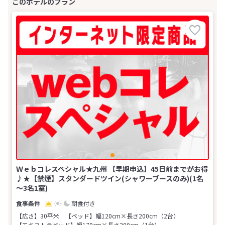
Ｗｅｂコレスペシャル★九州 【早期申込】45日前までがお得
♪★【禁煙】スタンダードツイン(シャワーブースのみ)(1名
～3名1室)
朝食付き
【広さ】30平米
【ベッド】幅120cm×長さ200cm（2台）
【エキストラベッド】幅170cm×長さ200cm（1台）