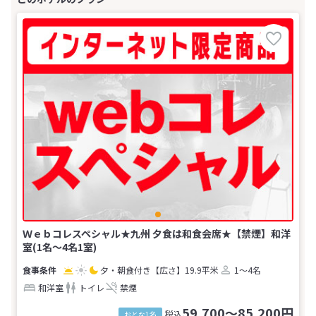
Ｗｅｂコレスペシャル★九州 夕食は和食会席★【禁煙】和洋
室(1名～4名1室)
夕・朝食付き
【広さ】19.9平米
1～4名
和洋室
トイレ
禁煙
59,700～85,200円
税込
おとな1名