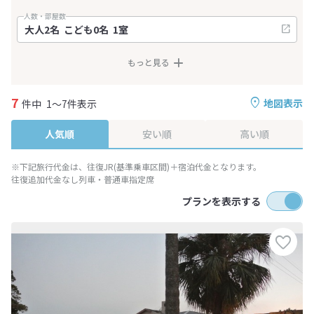
人数・部屋数
もっと見る
7
地図表示
件中
1～7件表示
人気順
安い順
高い順
※下記旅行代金は、往復JR(基準乗車区間)＋宿泊代金となります。
往復追加代金なし列車・普通車指定席
プランを表示する