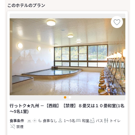
行っトク★九州 －【西館】【禁煙】８畳又は１０畳和室(1名
～5名1室)
食事なし
1～5名
和室
バス
トイレ
禁煙