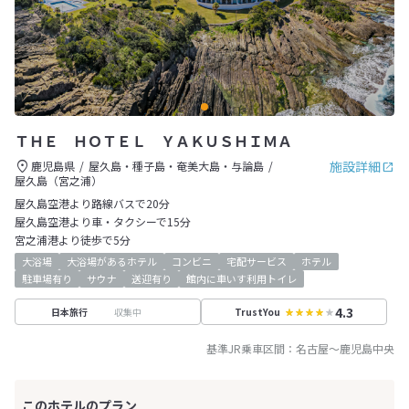
ＴＨＥ ＨＯＴＥＬ ＹＡＫＵＳＨＩＭＡ
施設詳細
鹿児島県
屋久島・種子島・奄美大島・与論島
屋久島（宮之浦）
屋久島空港より路線バスで20分
屋久島空港より車・タクシーで15分
宮之浦港より徒歩で5分
大浴場
大浴場があるホテル
コンビニ
宅配サービス
ホテル
駐車場有り
サウナ
送迎有り
館内に車いす利用トイレ
4.3
収集中
日本旅行
TrustYou
基準JR乗車区間：
名古屋
～
鹿児島中央