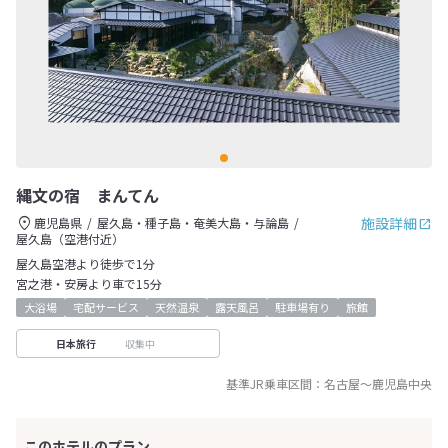
縄文の宿 まんてん
施設詳細
鹿児島県
屋久島・種子島・奄美大島・与論島
屋久島（空港付近）
屋久島空港より徒歩で1分
宮之港・安房より車で15分
大浴場
宅配サービス
天然温泉
露天風呂
駐車場有り
旅館
収集中
日本旅行
基準JR乗車区間：
名古屋
～
鹿児島中央