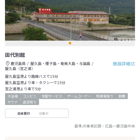
田代別館
施設詳細
鹿児島県
屋久島・種子島・奄美大島・与論島
屋久島（宮之浦）
屋久島空港より路線バスで15分
屋久島空港より車・タクシーで15分
宮之浦港より車で5分
大浴場
コンビニ
宅配サービス
ゲームコーナー
駐車場有り
旅館
サウナ
送迎有り
収集中
日本旅行
基準JR乗車区間：
広島
～
鹿児島中央