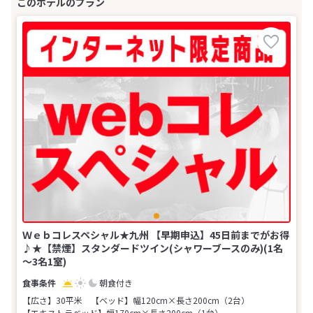
Ｗｅｂコレスペシャル★九州 【早期申込】45日前までがお得
♪★【禁煙】スタンダードツイン(シャワーブースのみ)(1名
～3名1室)
朝食付き
【広さ】30平米
【ベッド】幅120cm×長さ200cm（2台）
【エキストラベッド】幅170cm×長さ200cm（1台）