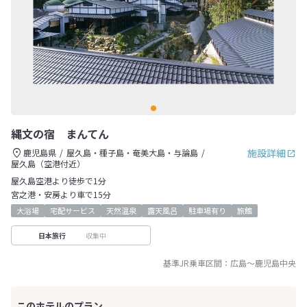
縄文の宿 まんてん
施設詳細
鹿児島県
屋久島・種子島・奄美大島・与論島
屋久島（空港付近）
屋久島空港より徒歩で1分
宮之港・安房より車で15分
大浴場
宅配サービス
天然温泉
露天風呂
駐車場有り
旅館
収集中
日本旅行
基準JR乗車区間：
広島
～
鹿児島中央