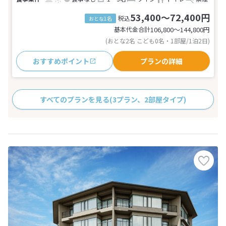
53,400～72,400円
税込
おとな1名
基本代金合計
106,800〜144,800
円
(おとな2名 こども0名・1部屋/1泊2日)
おすすめポイント
プランの詳細
すべてのプランを見る
(3プラン、2部屋タイプ)