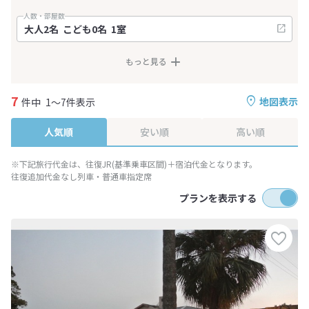
人数・部屋数
もっと見る
7
地図表示
件中
1～7件表示
人気順
安い順
高い順
※下記旅行代金は、往復JR(基準乗車区間)＋宿泊代金となります。
往復追加代金なし列車・普通車指定席
プランを表示する