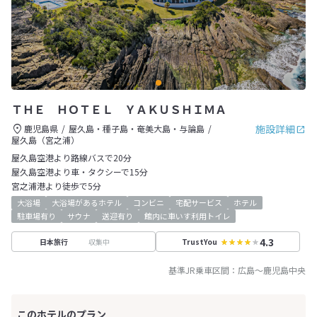
ＴＨＥ ＨＯＴＥＬ ＹＡＫＵＳＨＩＭＡ
施設詳細
鹿児島県
屋久島・種子島・奄美大島・与論島
屋久島（宮之浦）
屋久島空港より路線バスで20分
屋久島空港より車・タクシーで15分
宮之浦港より徒歩で5分
大浴場
大浴場があるホテル
コンビニ
宅配サービス
ホテル
駐車場有り
サウナ
送迎有り
館内に車いす利用トイレ
4.3
収集中
日本旅行
TrustYou
基準JR乗車区間：
広島
～
鹿児島中央