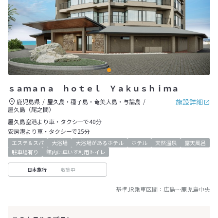
ｓａｍａｎａ ｈｏｔｅｌ Ｙａｋｕｓｈｉｍａ
施設詳細
鹿児島県
屋久島・種子島・奄美大島・与論島
屋久島（尾之間）
屋久島空港より車・タクシーで40分
安房港より車・タクシーで25分
エステ＆スパ
大浴場
大浴場があるホテル
ホテル
天然温泉
露天風呂
駐車場有り
館内に車いす利用トイレ
収集中
日本旅行
基準JR乗車区間：
広島
～
鹿児島中央