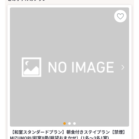
【和室スタンダードプラン】朝食付きステイプラン【禁煙】
MIZUMORI/和室8畳(眺望おまかせ）(1名～3名1室)