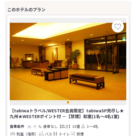
【tabiwaトラベル/WESTER会員限定】tabiwaSP売尽し★
九州★WESTERポイント付 －【禁煙】和室(1名～4名1室)
食事なし
【広さ】10畳
1～4名
和室（海側）
バス
トイレ
禁煙