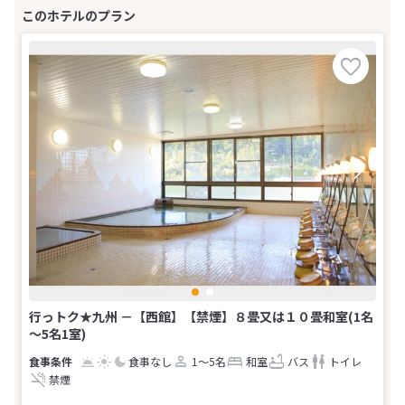
行っトク★九州 －【西館】【禁煙】８畳又は１０畳和室(1名
～5名1室)
食事なし
1～5名
和室
バス
トイレ
禁煙