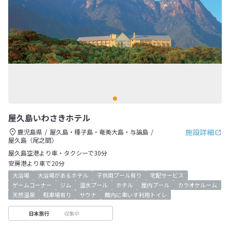
屋久島いわさきホテル
施設詳細
鹿児島県
屋久島・種子島・奄美大島・与論島
屋久島（尾之間）
屋久島空港より車・タクシーで30分
安房港より車で20分
大浴場
大浴場があるホテル
子供用プール有り
宅配サービス
ゲームコーナー
ジム
温水プール
ホテル
屋内プール
カラオケルーム
天然温泉
駐車場有り
サウナ
館内に車いす利用トイレ
収集中
日本旅行