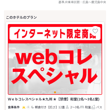
基準JR乗車区間：
広島
～
鹿児島中央
Ｗｅｂコレスペシャル★九州 ★【禁煙】和室(2名～3名1室)
朝食付き
【広さ】12畳
2～3名
和室
バス