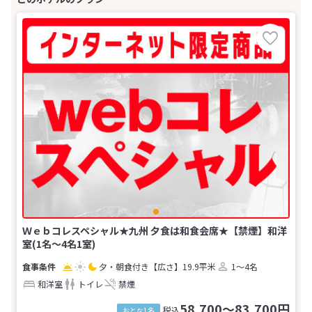
Ｗｅｂコレスペシャル★九州 夕食は和食会席★【禁煙】和洋
室(1名～4名1室)
夕・朝食付き
【広さ】19.9平米
1～4名
和洋室
トイレ
禁煙
58,700～83,700円
税込
おとな1名