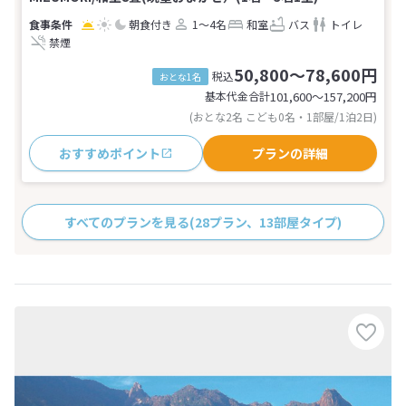
朝食付き
1～4名
和室
バス
トイレ
禁煙
50,800～78,600円
税込
おとな1名
基本代金合計
101,600〜157,200
円
(おとな2名 こども0名・1部屋/1泊2日)
おすすめポイント
プランの詳細
すべてのプランを見る
(28プラン、13部屋タイプ)