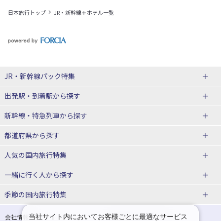
日本旅行トップ
JR・新幹線＋ホテル一覧
JR・新幹線パック
特集
出発駅・到着駅
から探す
JR・新幹線＋ホテルパック
日帰り JR・新幹線 パック
新幹線・特急列車
から探す
出張パック
秋田⇔東京 新幹線パック
山形⇔東京 新幹線パック
都道府県から探す
仙台→東京 新幹線パック
新潟→東京 新幹線パック
北海道新幹線 旅行
東北新幹線 旅行
人気の国内旅行特集
富山⇔東京 新幹線パック
東京→青森 新幹線パック
山形新幹線 旅行
秋田新幹線 旅行
一緒に行く人
から探す
東京→仙台 新幹線パック
東京 新幹線パック
東海道新幹線 旅行
北陸新幹線 旅行
北海道旅行・ツアー
東京ディズニーリゾート®への旅
ユニバーサル・スタジオ・ジャパ
ンへの旅
季節の国内旅行特集
東京→金沢 新幹線パック
東京→新潟 新幹線パック
上越新幹線 旅行
山陽新幹線 旅行
東北
一人旅 国内版
家族・子連れ旅行 国内版
温泉旅行
日帰り旅行
東京⇔軽井沢 新幹線パック
東京→長野 新幹線パック
九州新幹線 旅行
西九州新幹線 旅行
青森旅行・ツアー
岩手旅行・ツアー
カップル・夫婦旅行 国内版
女子旅 国内版
桜・お花見特集
ゴールデンウィーク（GW）の国内
当社サイト内においてお客様ごとに最適なサービス
会社情報
プライバシーポリシー