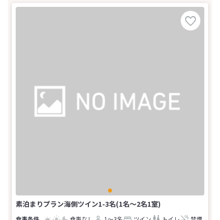
素泊まりプラン海側ツイン1-3名(1名～2名1室)
食事なし
1～3名
ツイン
トイレ
禁煙