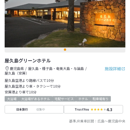
屋久島グリーンホテル
施設詳細
鹿児島県
屋久島・種子島・奄美大島・与論島
屋久島（安房）
屋久島空港より路線バスで10分
屋久島空港より車・タクシーで10分
安房港より車で10分
大浴場
大浴場があるホテル
宅配サービス
ホテル
駐車場有り
4.3
収集中
日本旅行
TrustYou
基準JR乗車区間：
広島
～
鹿児島中央