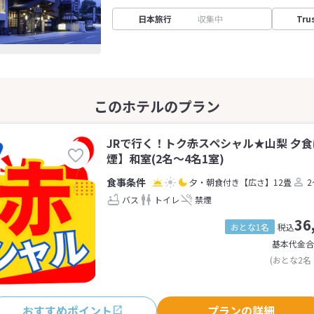
日本旅行
収集中
Tru
JRで行く！トク赤スペシャル★山梨 夕
煙】和室(2名～4名1室)
夕・朝食付き
【広さ】12畳
2
バス
トイレ
禁煙
36
おとな1名
税込
基本代金合
(おとな2名
おすすめポイント
プランの詳細