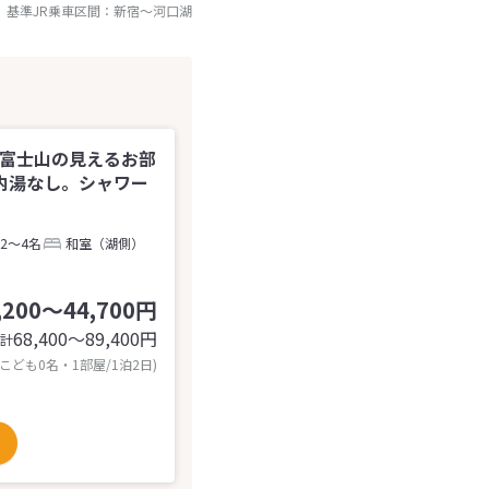
基準JR乗車区間：
新宿
～
河口湖
 富士山の見えるお部
内湯なし。シャワー
2～4名
和室（湖側）
,200～44,700円
68,400〜89,400
円
計
 こども0名・1部屋/1泊2日)