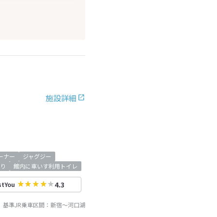
施設詳細
ーナー
ジャグジー
り
館内に車いす利用トイレ
4.3
stYou
基準JR乗車区間：
新宿
～
河口湖