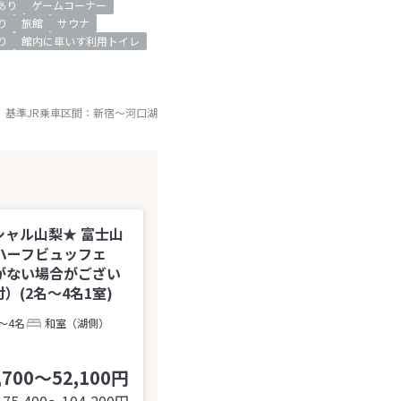
iあり
ゲームコーナー
り
旅館
サウナ
り
館内に車いす利用トイレ
基準JR乗車区間：
新宿
～
河口湖
ャル山梨★ 富士山
ハーフビュッフェ
がない場合がござい
(2名～4名1室)
～4名
和室（湖側）
,700～52,100円