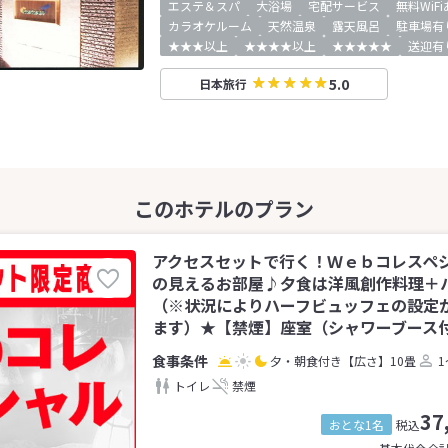
エステ＆スパ
大浴場
宅配サービス
無料WiF
カラオケルーム
天然温泉
露天風呂
駐車場有
★★★以上
★★★★以上
★★★★★
送迎有
5.0
日本旅行
アクセスセットで行く！Ｗｅｂコレスペシ
の見えるお部屋♪夕食は洋風創作料理＋
（※状況によりハーフビュッフェの設定
ます）★【禁煙】座室（シャワーブース付）
夕・朝食付き
【広さ】10畳
1
トイレ
禁煙
37
おとな1名
税込