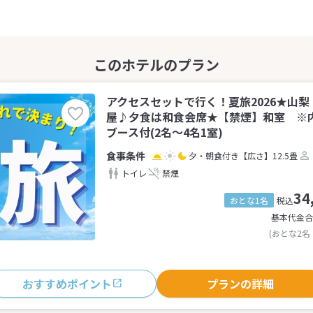
アクセスセットで行く！夏旅2026★山梨
屋♪夕食は和食会席★【禁煙】和室 ※
ブース付(2名～4名1室)
夕・朝食付き
【広さ】12.5畳
トイレ
禁煙
34
おとな1名
税込
基本代金合
(おとな2名
おすすめポイント
プランの詳細