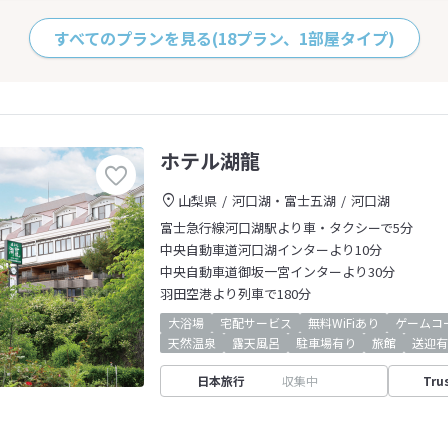
すべてのプランを見る
(18プラン、1部屋タイプ)
ホテル湖龍
山梨県
河口湖・富士五湖
河口湖
富士急行線河口湖駅より車・タクシーで5分
中央自動車道河口湖インターより10分
中央自動車道御坂一宮インターより30分
羽田空港より列車で180分
大浴場
宅配サービス
無料WiFiあり
ゲームコ
天然温泉
露天風呂
駐車場有り
旅館
送迎有
日本旅行
収集中
Tru