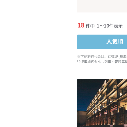
18
件中
1～10件表示
人気順
※下記旅行代金は、往復JR(基
往復追加代金なし列車・普通車