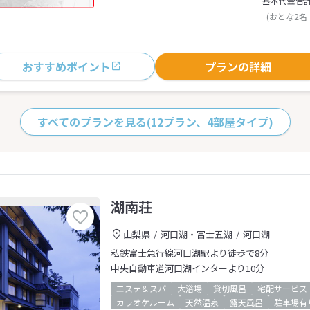
基本代金合
(おとな2名
おすすめポイント
プランの詳細
すべてのプランを見る
(12プラン、4部屋タイプ)
湖南荘
山梨県
河口湖・富士五湖
河口湖
私鉄富士急行線河口湖駅より徒歩で8分
中央自動車道河口湖インターより10分
エステ＆スパ
大浴場
貸切風呂
宅配サービス
カラオケルーム
天然温泉
露天風呂
駐車場有