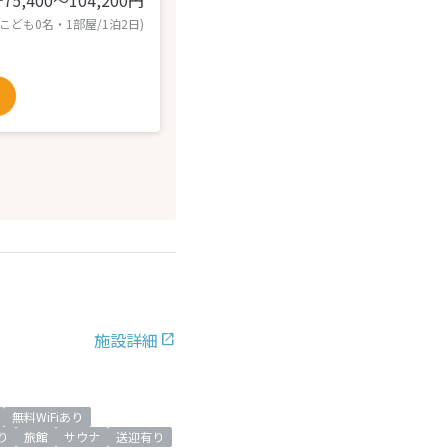
75,400〜104,200
円
計
 こども0名・1部屋/1泊2日)
施設詳細
無料WiFiあり
り
旅館
サウナ
送迎有り