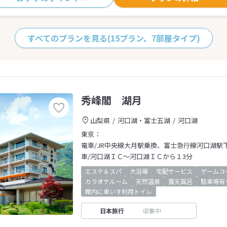
すべてのプランを見る
(15プラン、7部屋タイプ)
秀峰閣 湖月
山梨県
河口湖・富士五湖
河口湖
東京：
電車/JR中央線大月駅乗換、富士急行線河口湖駅
車/河口湖ＩＣ～河口湖ＩＣから１3分
エステ＆スパ
大浴場
宅配サービス
ゲームコ
カラオケルーム
天然温泉
露天風呂
駐車場有
館内に車いす利用トイレ
日本旅行
収集中