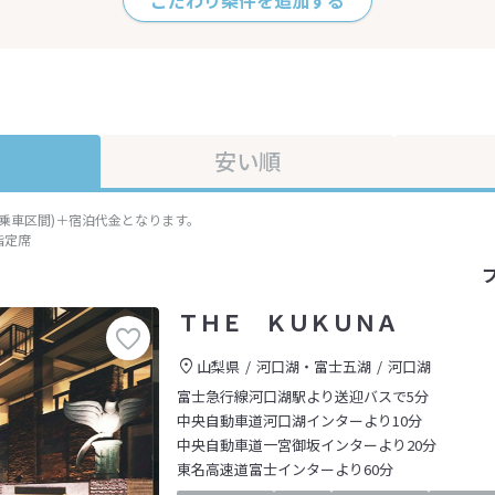
こだわり条件を追加する
安い順
準乗車区間)＋宿泊代金となります。
指定席
ＴＨＥ ＫＵＫＵＮＡ
山梨県
河口湖・富士五湖
河口湖
富士急行線河口湖駅より送迎バスで5分
中央自動車道河口湖インターより10分
中央自動車道一宮御坂インターより20分
東名高速道富士インターより60分