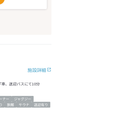
施設詳細
下車、送迎バスにて10分
ーナー
ジャグジー
り
旅館
サウナ
送迎有り