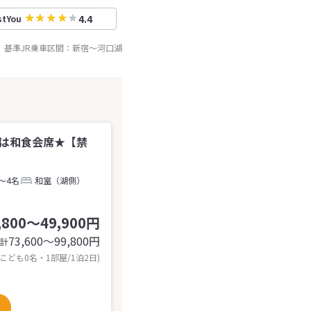
4.4
stYou
基準JR乗車区間：
新宿
～
河口湖
食は和食会席★【禁
～4名
和室（湖側）
,800～49,900円
73,600〜99,800
円
計
 こども0名・1部屋/1泊2日)