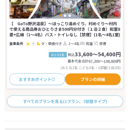
【 GoTo野沢温泉】〜ほっこり湯めぐり、村めぐり〜村内
で使える商品券おひとりさま500円分付き（１泊２食）和室8
畳+広縁（1〜4名）バス・トイレなし【禁煙】(1名～4名1室)
夕・朝食付き
1～4名
和室
禁煙
33,600～54,400円
税込
おとな1名
基本代金合計
67,200〜108,800
円
(おとな2名 こども0名・1部屋/1泊2日)
おすすめポイント
プランの詳細
すべてのプランを見る
(1プラン、7部屋タイプ)