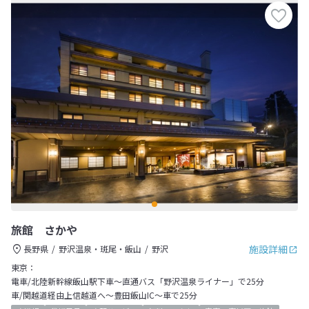
旅館 さかや
施設詳細
長野県
野沢温泉・斑尾・飯山
野沢
東京：
電車/北陸新幹線飯山駅下車～直通バス「野沢温泉ライナー」で25分
車/関越道経由上信越道へ～豊田飯山IC～車で25分