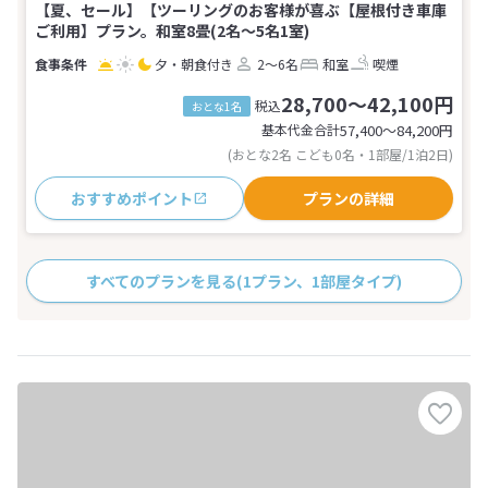
【夏、セール】【ツーリングのお客様が喜ぶ【屋根付き車庫
ご利用】プラン。和室8畳(2名～5名1室)
夕・朝食付き
2～6名
和室
喫煙
28,700～42,100円
税込
おとな1名
基本代金合計
57,400〜84,200
円
(おとな2名 こども0名・1部屋/1泊2日)
おすすめポイント
プランの詳細
すべてのプランを見る
(1プラン、1部屋タイプ)