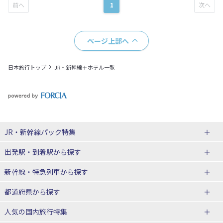
1
ページ上部へ
日本旅行トップ
JR・新幹線＋ホテル一覧
JR・新幹線パック
特集
出発駅・到着駅
から探す
JR・新幹線＋ホテルパック
日帰り JR・新幹線 パック
新幹線・特急列車
から探す
出張パック
秋田⇔東京 新幹線パック
山形⇔東京 新幹線パック
都道府県から探す
仙台→東京 新幹線パック
新潟→東京 新幹線パック
北海道新幹線 旅行
東北新幹線 旅行
人気の国内旅行特集
富山⇔東京 新幹線パック
東京→青森 新幹線パック
山形新幹線 旅行
秋田新幹線 旅行