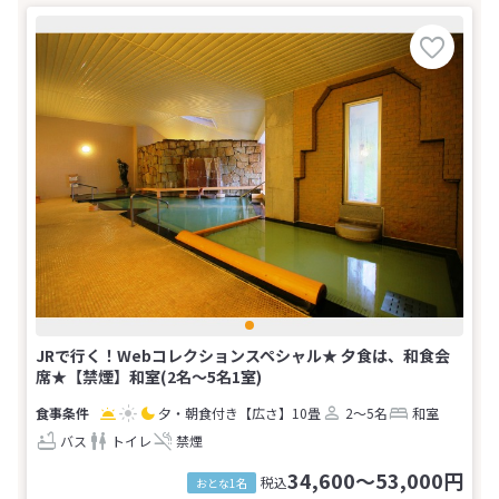
JRで行く！Webコレクションスペシャル★ 夕食は、和食会
席★【禁煙】和室(2名～5名1室)
夕・朝食付き
【広さ】10畳
2～5名
和室
バス
トイレ
禁煙
34,600～53,000円
税込
おとな1名