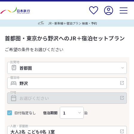
JR・新幹線＋宿泊プラン 検索・予約
首都圏・東京から野沢へのJR＋宿泊セットプラン
ご希望の条件をお選びください
出発地
宿泊地
日程
日付指定なし
宿泊期間
泊
人数・部屋数