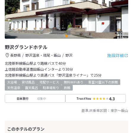
野沢グランドホテル
施設詳細
長野県
野沢温泉・斑尾・飯山
野沢
北陸新幹線飯山駅より路線バスで40分
上信越自動車道豊田飯山インターより30分
北陸新幹線飯山駅より直通バス「野沢温泉ライナー」で25分
大浴場
貸切風呂
宅配サービス
無料WiFiあり
客室30室以下の旅館
天然温泉
露天風呂
駐車場有り
旅館
4.3
収集中
日本旅行
TrustYou
基準JR乗車区間：
東京
～
飯山