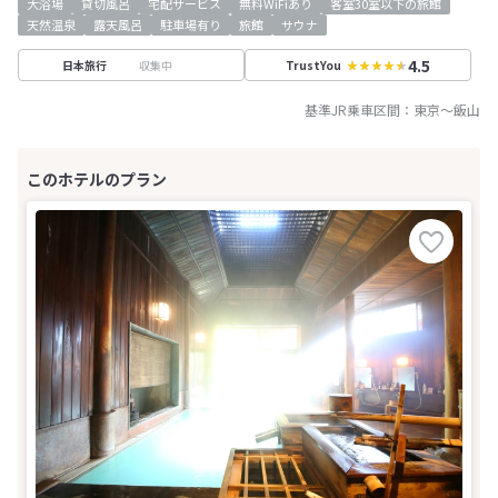
大浴場
貸切風呂
宅配サービス
無料WiFiあり
客室30室以下の旅館
天然温泉
露天風呂
駐車場有り
旅館
サウナ
4.5
収集中
日本旅行
TrustYou
基準JR乗車区間：
東京
～
飯山