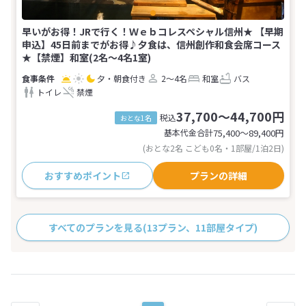
早いがお得！JRで行く！Ｗｅｂコレスペシャル信州★ 【早期
申込】45日前までがお得♪夕食は、信州創作和食会席コース
★【禁煙】和室(2名～4名1室)
夕・朝食付き
2～4名
和室
バス
トイレ
禁煙
37,700～44,700円
税込
おとな1名
基本代金合計
75,400〜89,400
円
(おとな2名 こども0名・1部屋/1泊2日)
おすすめポイント
プランの詳細
すべてのプランを見る
(13プラン、11部屋タイプ)