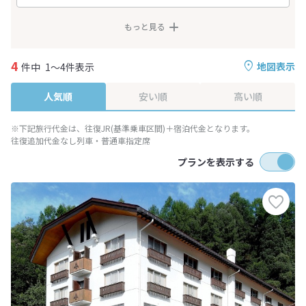
もっと見る
4
地図表示
件中
1～4件表示
人気順
安い順
高い順
※下記旅行代金は、往復JR(基準乗車区間)＋宿泊代金となります。
往復追加代金なし列車・普通車指定席
プランを表示する