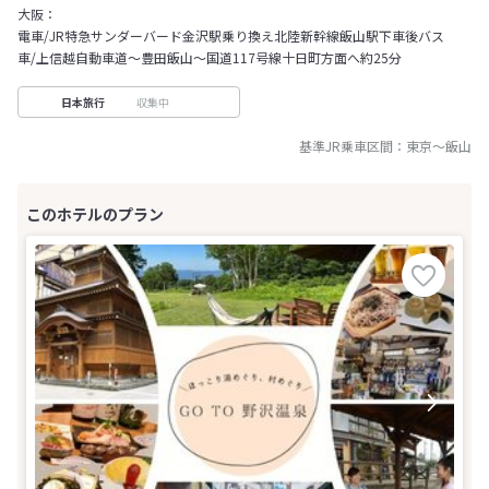
大阪：
電車/JR特急サンダーバード金沢駅乗り換え北陸新幹線飯山駅下車後バス
車/上信越自動車道～豊田飯山～国道117号線十日町方面へ約25分
収集中
日本旅行
基準JR乗車区間：
東京
～
飯山