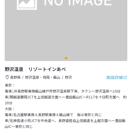
野沢温泉 リゾートインあべ
施設詳細
長野県
野沢温泉・斑尾・飯山
野沢
東京：
電車/JR長野駅乗換飯山線戸狩野沢温泉駅下車、タクシー野沢温泉へ10分
車/関越道藤岡JCTを上信越道方面へ～豊田飯山IC～R117を十日町方面へ 約
20分
大阪：
電車/名古屋駅乗換え長野駅乗換え飯山線で 後は東京と同じ
車/名神高速小牧JCTを中央道へ、長野道経由上信越道を上越方面へ～豊田飯
山IC～東京と同じ