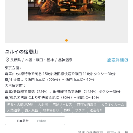
ユルイの宿恵山
施設詳細
長野県
木曽・飯田・昼神
昼神温泉
東京方面：
電車/中央線特急で岡谷 150分 飯田線快速で飯田 110分 タクシー30分
車/中央道より飯田山本IC（220分）～飯田山本IC～12分
名古屋方面：
電車/新幹線で豊橋（25分）、飯田線特急で飯田（145分）タクシー30分
車/東名名古屋ICより中央道園原IC（90分）～園原IC～10分
赤ちゃん歓迎の宿
大浴場
宅配サービス
無料WiFiあり
カラオケルーム
天然温泉
露天風呂
駐車場有り
旅館
サウナ
送迎有り
収集中
日本旅行
基準JR乗車区間：
東京
～
名古屋