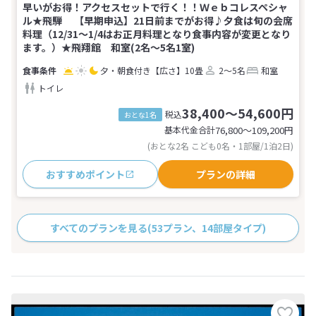
早いがお得！アクセスセットで行く！！Ｗｅｂコレスペシャ
ル★飛騨 【早期申込】21日前までがお得♪夕食は旬の会席
料理（12/31～1/4はお正月料理となり食事内容が変更となり
ます。）★飛翔館 和室(2名～5名1室)
夕・朝食付き
【広さ】10畳
2～5名
和室
トイレ
38,400～54,600円
税込
おとな1名
基本代金合計
76,800〜109,200
円
(おとな2名 こども0名・1部屋/1泊2日)
おすすめポイント
プランの詳細
すべてのプランを見る
(53プラン、14部屋タイプ)