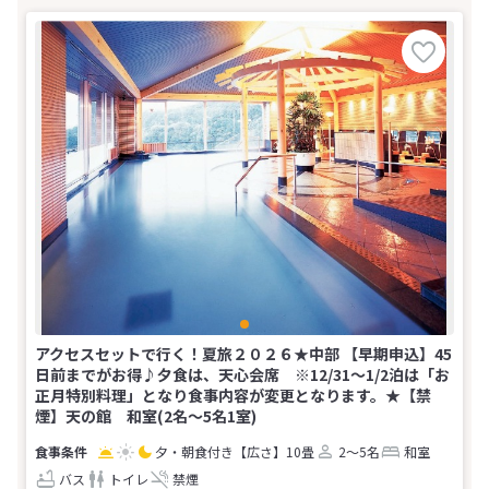
アクセスセットで行く！夏旅２０２６★中部 【早期申込】45
日前までがお得♪夕食は、天心会席 ※12/31～1/2泊は「お
正月特別料理」となり食事内容が変更となります。★【禁
煙】天の館 和室(2名～5名1室)
夕・朝食付き
【広さ】10畳
2～5名
和室
バス
トイレ
禁煙