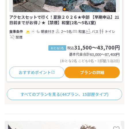
アクセスセットで行く！夏旅２０２６★中部 【早期申込】21
日前までがお得♪★【禁煙】和室(2名～5名1室)
朝食付き
2～5名
和室
バス
トイレ
禁煙
31,500～43,700円
税込
おとな1名
基本代金合計
63,000〜87,400
円
(おとな2名 こども0名・1部屋/1泊2日)
おすすめポイント
プランの詳細
すべてのプランを見る
(44プラン、15部屋タイプ)