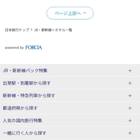
ページ上部へ
日本旅行トップ
JR・新幹線＋ホテル一覧
JR・新幹線パック
特集
出発駅・到着駅
から探す
JR・新幹線＋ホテルパック
日帰り JR・新幹線 パック
新幹線・特急列車
から探す
出張パック
秋田⇔東京 新幹線パック
山形⇔東京 新幹線パック
都道府県から探す
仙台→東京 新幹線パック
新潟→東京 新幹線パック
北海道新幹線 旅行
東北新幹線 旅行
人気の国内旅行特集
富山⇔東京 新幹線パック
東京→青森 新幹線パック
山形新幹線 旅行
秋田新幹線 旅行
一緒に行く人
から探す
東京→仙台 新幹線パック
東京 新幹線パック
東海道新幹線 旅行
北陸新幹線 旅行
北海道旅行・ツアー
東京ディズニーリゾート®への旅
ユニバーサル・スタジオ・ジャパ
ンへの旅