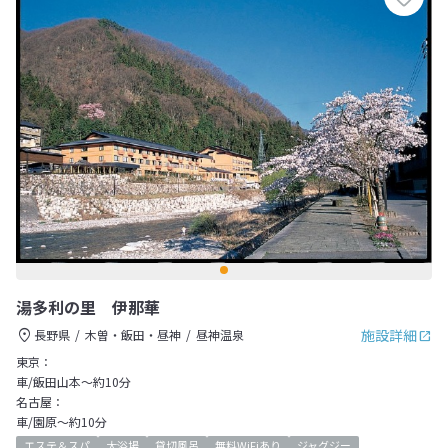
湯多利の里 伊那華
施設詳細
長野県
木曽・飯田・昼神
昼神温泉
東京：
車/飯田山本～約10分
名古屋：
車/園原～約10分
エステ＆スパ
大浴場
貸切風呂
無料WiFiあり
ジャグジー