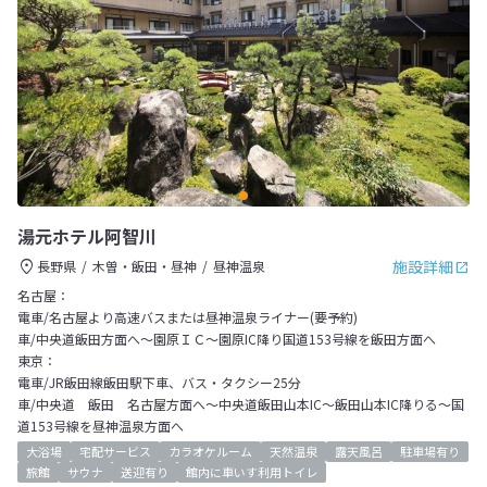
湯元ホテル阿智川
施設詳細
長野県
木曽・飯田・昼神
昼神温泉
名古屋：
電車/名古屋より高速バスまたは昼神温泉ライナー(要予約)
車/中央道飯田方面へ～園原ＩＣ～園原IC降り国道153号線を飯田方面へ
東京：
電車/JR飯田線飯田駅下車、バス・タクシー25分
車/中央道 飯田 名古屋方面へ～中央道飯田山本IC～飯田山本IC降りる～国
道153号線を昼神温泉方面へ
大浴場
宅配サービス
カラオケルーム
天然温泉
露天風呂
駐車場有り
旅館
サウナ
送迎有り
館内に車いす利用トイレ