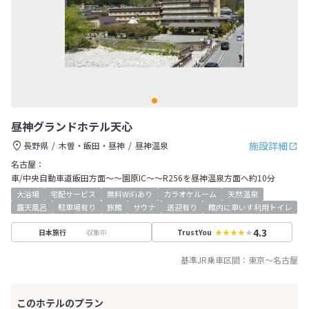
昼神グランドホテル天心
施設詳細
長野県
木曽・飯田・昼神
昼神温泉
名古屋：
車/中央自動車道飯田方面～～園原IC～～R256を昼神温泉方面へ約10分
大浴場
宅配サービス
無料WiFiあり
カラオケルーム
天然温泉
露天風呂
駐車場有り
旅館
サウナ
送迎有り
館内に車いす利用トイレ
4.3
収集中
日本旅行
TrustYou
基準JR乗車区間：
東京
～
名古屋