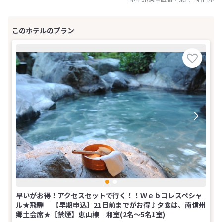
早いがお得！アクセスセットで行く！！Ｗｅｂコレスペシャ
ル★飛騨 【早期申込】21日前までがお得♪夕食は、南信州
郷土会席★【禁煙】恵山棟 和室(2名～5名1室)