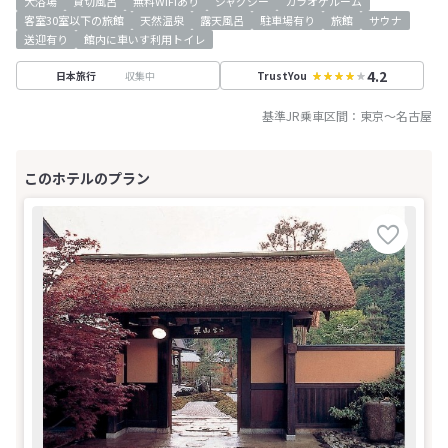
大浴場
貸切風呂
無料WiFiあり
ジャグジー
カラオケルーム
客室30室以下の旅館
天然温泉
露天風呂
駐車場有り
旅館
サウナ
送迎有り
館内に車いす利用トイレ
4.2
収集中
日本旅行
TrustYou
基準JR乗車区間：
東京
～
名古屋