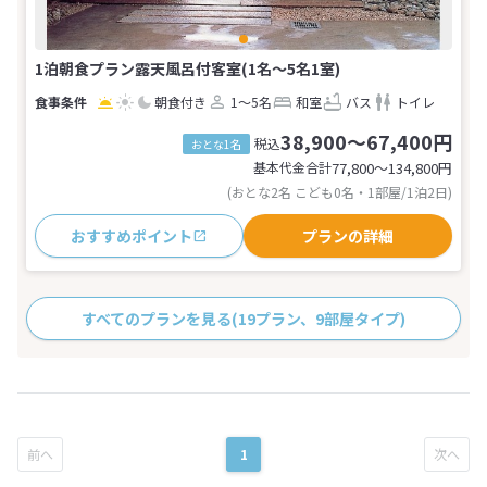
1泊朝食プラン露天風呂付客室(1名～5名1室)
朝食付き
1～5名
和室
バス
トイレ
38,900～67,400円
税込
おとな1名
基本代金合計
77,800〜134,800
円
(おとな2名 こども0名・1部屋/1泊2日)
おすすめポイント
プランの詳細
すべてのプランを見る
(19プラン、9部屋タイプ)
1