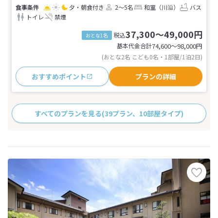
夕・朝食付き
2～5名
和室（川沿）
バス
トイレ
禁煙
37,300～49,000円
税込
おとな1名
基本代金合計
74,600〜98,000
円
(おとな2名 こども0名・1部屋/1泊2日)
おすすめポイント
プランの詳細
すべてのプランを見る
(39プラン、10部屋タイプ)