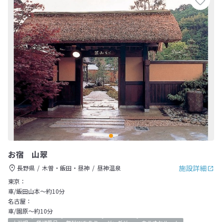
お宿 山翠
施設詳細
長野県
木曽・飯田・昼神
昼神温泉
東京：
車/飯田山本～約10分
名古屋：
車/園原～約10分