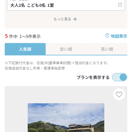
もっと見る
5
地図表示
件中
1～5件表示
人気順
安い順
高い順
※下記旅行代金は、往復JR(基準乗車区間)＋宿泊代金となります。
往復追加代金なし列車・普通車指定席
プランを表示する