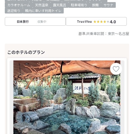
カラオケルーム
天然温泉
露天風呂
駐車場有り
旅館
サウナ
送迎有り
館内に車いす利用トイレ
4.0
収集中
日本旅行
TrustYou
基準JR乗車区間：
東京
～
名古屋