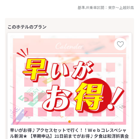
基準JR乗車区間：
東京
～
上越妙高
早いがお得♪アクセスセットで行く！！Ｗｅｂコレスペシャ
ル新潟★ 【早期申込】21日前までがお得♪夕食は和洋折衷会