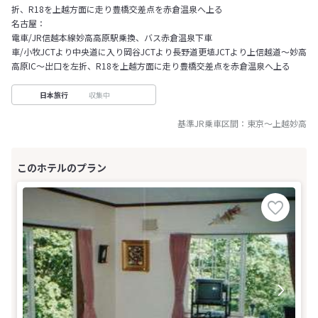
折、R18を上越方面に走り豊橋交差点を赤倉温泉へ上る
名古屋：
電車/JR信越本線妙高高原駅乗換、バス赤倉温泉下車
車/小牧JCTより中央道に入り岡谷JCTより長野道更埴JCTより上信越道～妙高
高原IC～出口を左折、R18を上越方面に走り豊橋交差点を赤倉温泉へ上る
収集中
日本旅行
基準JR乗車区間：
東京
～
上越妙高