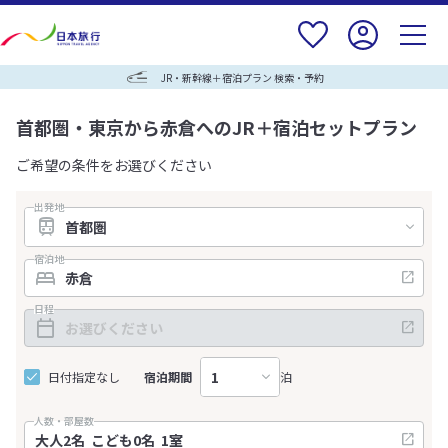
JR・新幹線＋宿泊プラン 検索・予約
首都圏・東京から赤倉へのJR＋宿泊セットプラン
ご希望の条件をお選びください
出発地
宿泊地
日程
日付指定なし
宿泊期間
泊
人数・部屋数