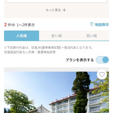
もっと見る
2
地図表示
件中
1～2件表示
人気順
安い順
高い順
※下記旅行代金は、往復JR(基準乗車区間)＋宿泊代金となります。
往復追加代金なし列車・普通車指定席
プランを表示する