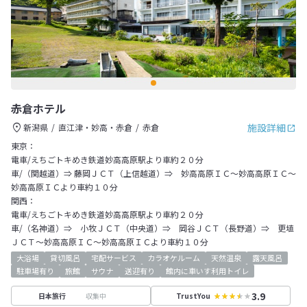
赤倉ホテル
施設詳細
新潟県
直江津・妙高・赤倉
赤倉
東京：
電車/えちごトキめき鉄道妙高高原駅より車約２０分
車/（関越道）⇒ 藤岡ＪＣＴ（上信越道）⇒ 妙高高原ＩＣ～妙高高原ＩＣ～
妙高高原ＩＣより車約１０分
関西：
電車/えちごトキめき鉄道妙高高原駅より車約２０分
車/（名神道）⇒ 小牧ＪＣＴ（中央道）⇒ 岡谷ＪＣＴ（長野道）⇒ 更埴
ＪＣＴ～妙高高原ＩＣ～妙高高原ＩＣより車約１０分
大浴場
貸切風呂
宅配サービス
カラオケルーム
天然温泉
露天風呂
駐車場有り
旅館
サウナ
送迎有り
館内に車いす利用トイレ
3.9
収集中
日本旅行
TrustYou