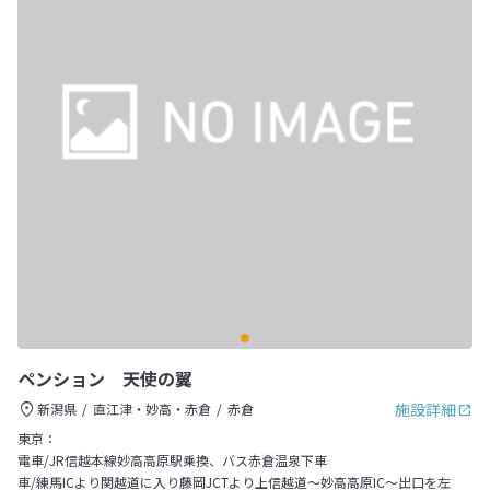
ペンション 天使の翼
施設詳細
新潟県
直江津・妙高・赤倉
赤倉
東京：
電車/JR信越本線妙高高原駅乗換、バス赤倉温泉下車
車/練馬ICより関越道に入り藤岡JCTより上信越道～妙高高原IC～出口を左