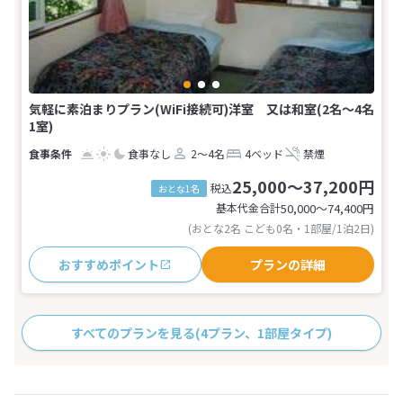
気軽に素泊まりプラン(WiFi接続可)洋室 又は和室(2名～4名
1室)
食事なし
2～4名
4ベッド
禁煙
25,000～37,200円
税込
おとな1名
基本代金合計
50,000〜74,400
円
(おとな2名 こども0名・1部屋/1泊2日)
おすすめポイント
プランの詳細
すべてのプランを見る
(4プラン、1部屋タイプ)