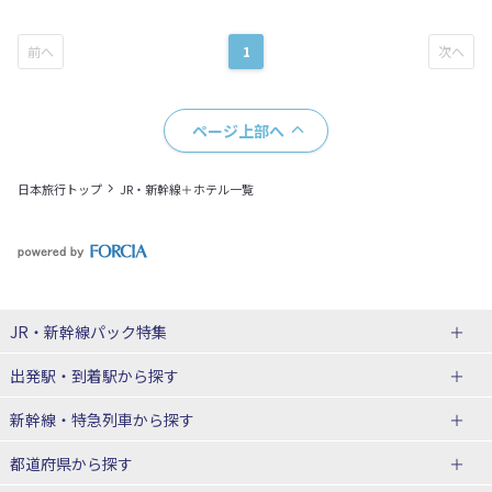
1
ページ上部へ
日本旅行トップ
JR・新幹線＋ホテル一覧
JR・新幹線パック
特集
出発駅・到着駅
から探す
JR・新幹線＋ホテルパック
日帰り JR・新幹線 パック
新幹線・特急列車
から探す
出張パック
秋田⇔東京 新幹線パック
山形⇔東京 新幹線パック
都道府県から探す
仙台→東京 新幹線パック
新潟→東京 新幹線パック
北海道新幹線 旅行
東北新幹線 旅行