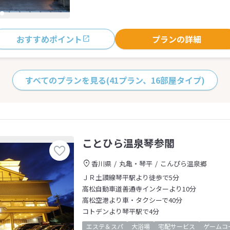
おすすめポイント
プランの詳細
すべてのプランを見る
(41プラン、16部屋タイプ)
ことひら温泉琴参閣
香川県
丸亀・琴平
こんぴら温泉郷
ＪＲ土讃線琴平駅より徒歩で5分
高松自動車道善通寺インターより10分
高松空港より車・タクシーで40分
コトデンより琴平駅で4分
エステ＆スパ
大浴場
宅配サービス
ゲームコ