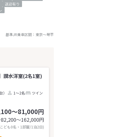
送迎有り
レ
基準JR乗車区間：
東京
～
琴平
讃水洋室(2名1室)
2台）
1～2名
ツイン
,100～81,000円
82,200〜162,000
円
計
 こども0名・1部屋/1泊2日)