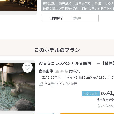
天然温泉
露天風呂
駐車場有り
旅館
サウナ
最寄り駅より徒歩5分以内
館内に車いす利用トイ
日本旅行
収集中
Ｗｅｂコレスペシャル★四国 －【禁煙】
食事なし
【広さ】16平米
【ベッド】幅95cm×長さ195cm（
バス
トイレ
禁煙
41
おとな1名
税込
基本代金合
(おとな2名