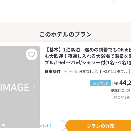
【基本】1泊素泊 遅めの到着でもOK★
も大歓迎！夜通し入れる大浴場で温泉を
ブル/19㎡～21㎡/シャワー付(1名～2名1
食事なし
1～2名
ダブル
44,
おとな1名
税込
基本代金合
(おとな2名
おすすめポイント
プランの詳細