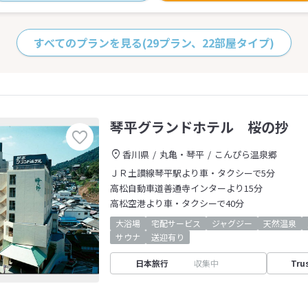
すべてのプランを見る
(29プラン、22部屋タイプ)
琴平グランドホテル 桜の抄
香川県
丸亀・琴平
こんぴら温泉郷
ＪＲ土讃線琴平駅より車・タクシーで5分
高松自動車道善通寺インターより15分
高松空港より車・タクシーで40分
大浴場
宅配サービス
ジャグジー
天然温泉
サウナ
送迎有り
日本旅行
収集中
Tru