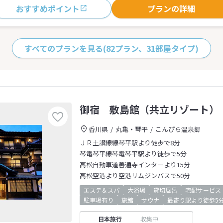
おすすめポイント
プランの詳細
すべてのプランを見る
(82プラン、31部屋タイプ)
御宿 敷島館（共立リゾート）
香川県
丸亀・琴平
こんぴら温泉郷
ＪＲ土讃線線琴平駅より徒歩で8分
琴電琴平線琴電琴平駅より徒歩で5分
高松自動車道善通寺インターより15分
高松空港より空港リムジンバスで50分
エステ＆スパ
大浴場
貸切風呂
宅配サービス
駐車場有り
旅館
サウナ
最寄り駅より徒歩5
日本旅行
収集中