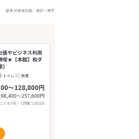
基準JR乗車区間：
東京
～
琴平
出張やビジネス利用
満喫★【本館】和ダ
室)
トイレ
禁煙
200～128,800円
88,400〜257,600
円
計
 こども0名・1部屋/1泊2日)