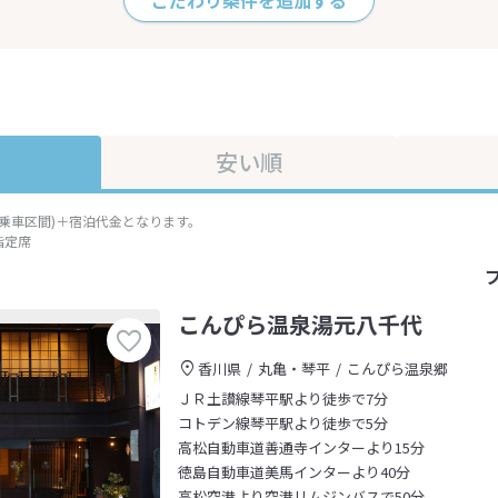
こだわり条件を追加する
安い順
準乗車区間)＋宿泊代金となります。
指定席
こんぴら温泉湯元八千代
香川県
丸亀・琴平
こんぴら温泉郷
ＪＲ土讃線琴平駅より徒歩で7分
コトデン線琴平駅より徒歩で5分
高松自動車道善通寺インターより15分
徳島自動車道美馬インターより40分
高松空港より空港リムジンバスで50分