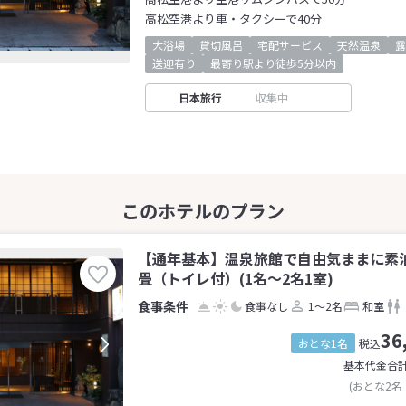
高松空港より車・タクシーで40分
大浴場
貸切風呂
宅配サービス
天然温泉
露
送迎有り
最寄り駅より徒歩5分以内
日本旅行
収集中
【通年基本】温泉旅館で自由気ままに素泊
畳（トイレ付）(1名～2名1室)
食事なし
1～2名
和室
36
おとな1名
税込
基本代金合
(おとな2名