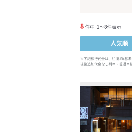
8
件中
1～8件表示
人気順
※下記旅行代金は、往復JR(基
往復追加代金なし列車・普通車