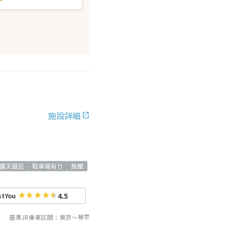
施設詳細
露天風呂
駐車場有り
旅館
4.5
stYou
基準JR乗車区間：
東京
～
琴平