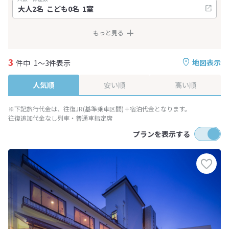
もっと見る
3
地図表示
件中
1～3件表示
人気順
安い順
高い順
※下記旅行代金は、往復JR(基準乗車区間)＋宿泊代金となります。
往復追加代金なし列車・普通車指定席
プランを表示する