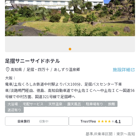
足摺サニーサイドホテル
施設詳細
高知県
足摺・四万十
あしずり温泉郷
大阪：
電車/土佐くろしお鉄道中村駅よりバス100分、足摺バスセンター下車
車/淡路鳴門経由、徳島、高知自動車道で中土佐ＩＣへ～中土佐ＩＣ～国道56
号線で中村方面、国道321号線で足摺岬へ
大浴場
宅配サービス
天然温泉
露天風呂
駐車場有り
旅館
送迎有り
4.1
収集中
日本旅行
TrustYou
基準JR乗車区間：
東京
～
高知