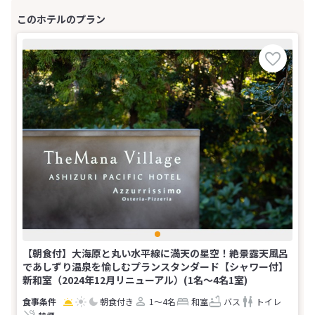
【朝食付】大海原と丸い水平線に満天の星空！絶景露天風呂
であしずり温泉を愉しむプランスタンダード【シャワー付】
新和室（2024年12月リニューアル）(1名～4名1室)
朝食付き
1～4名
和室
バス
トイレ