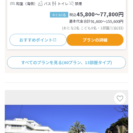
和室（海側）
バス
トイレ
禁煙
45,800～77,800円
税込
おとな1名
基本代金合計
91,600〜155,600
円
(おとな2名 こども0名・1部屋/1泊2日)
おすすめポイント
プランの詳細
すべてのプランを見る
(60プラン、13部屋タイプ)