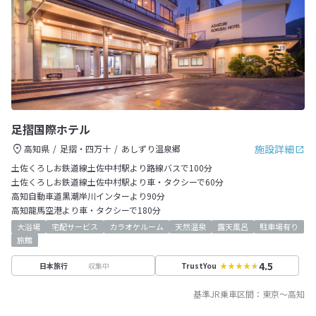
足摺国際ホテル
施設詳細
高知県
足摺・四万十
あしずり温泉郷
土佐くろしお鉄道線土佐中村駅より路線バスで100分
土佐くろしお鉄道線土佐中村駅より車・タクシーで60分
高知自動車道黒潮岸川インターより90分
高知龍馬空港より車・タクシーで180分
大浴場
宅配サービス
カラオケルーム
天然温泉
露天風呂
駐車場有り
旅館
4.5
収集中
日本旅行
TrustYou
基準JR乗車区間：
東京
～
高知