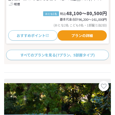
喫煙
48,100～80,500円
税込
おとな1名
基本代金合計
96,200〜161,000
円
(おとな2名 こども0名・1部屋/1泊2日)
おすすめポイント
プランの詳細
すべてのプランを見る
(7プラン、5部屋タイプ)