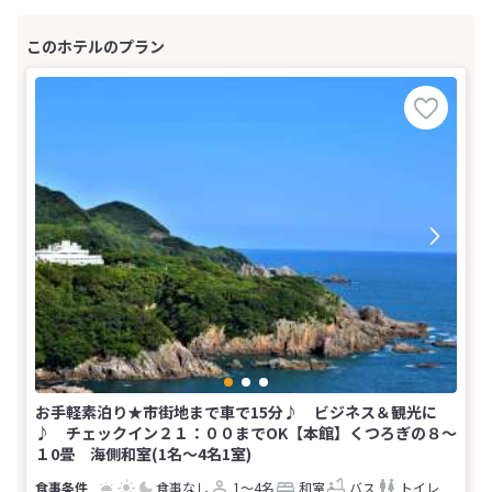
お手軽素泊り★市街地まで車で15分♪ ビジネス＆観光に
♪ チェックイン２１：００までOK【本館】くつろぎの８〜
１0畳 海側和室(1名～4名1室)
食事なし
1～4名
和室
バス
トイレ