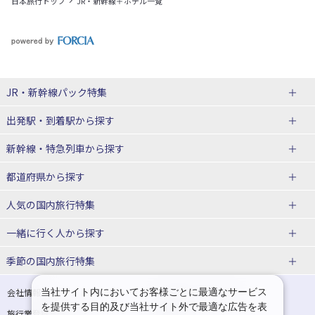
日本旅行トップ
JR・新幹線＋ホテル一覧
JR・新幹線パック
特集
出発駅・到着駅
から探す
JR・新幹線＋ホテルパック
日帰り JR・新幹線 パック
新幹線・特急列車
から探す
出張パック
秋田⇔東京 新幹線パック
山形⇔東京 新幹線パック
都道府県から探す
仙台→東京 新幹線パック
新潟→東京 新幹線パック
北海道新幹線 旅行
東北新幹線 旅行
人気の国内旅行特集
富山⇔東京 新幹線パック
東京→青森 新幹線パック
山形新幹線 旅行
秋田新幹線 旅行
一緒に行く人
から探す
東京→仙台 新幹線パック
東京 新幹線パック
東海道新幹線 旅行
北陸新幹線 旅行
北海道旅行・ツアー
東京ディズニーリゾート®への旅
ユニバーサル・スタジオ・ジャパ
ンへの旅
季節の国内旅行特集
東京→金沢 新幹線パック
東京→新潟 新幹線パック
上越新幹線 旅行
山陽新幹線 旅行
東北
一人旅 国内版
家族・子連れ旅行 国内版
温泉旅行
日帰り旅行
東京⇔軽井沢 新幹線パック
東京→長野 新幹線パック
九州新幹線 旅行
西九州新幹線 旅行
青森旅行・ツアー
岩手旅行・ツアー
カップル・夫婦旅行 国内版
女子旅 国内版
桜・お花見特集
ゴールデンウィーク（GW）の国内
当社サイト内においてお客様ごとに最適なサービス
会社情報
プライバシーポリシー
旅行
を提供する目的及び当社サイト外で最適な広告を表
旅行業登録票・約款
規約集