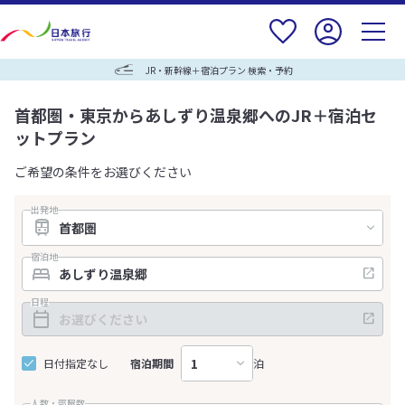
JR・新幹線＋宿泊プラン 検索・予約
首都圏・東京からあしずり温泉郷へのJR＋宿泊セ
ットプラン
ご希望の条件をお選びください
出発地
宿泊地
日程
日付指定なし
宿泊期間
泊
人数・部屋数