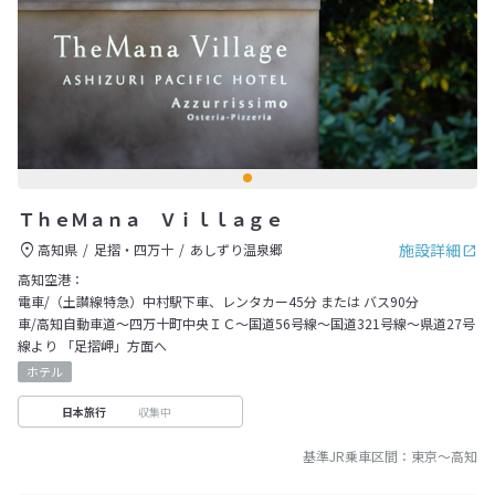
ＴｈｅＭａｎａ Ｖｉｌｌａｇｅ
施設詳細
高知県
足摺・四万十
あしずり温泉郷
高知空港：
電車/（土讃線特急）中村駅下車、レンタカー45分 または バス90分
車/高知自動車道～四万十町中央ＩＣ～国道56号線～国道321号線～県道27号
線より 「足摺岬」方面へ
ホテル
収集中
日本旅行
基準JR乗車区間：
東京
～
高知