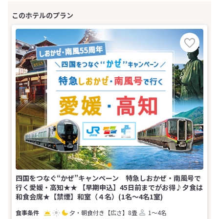
四国をつなぐ“かぜ”キャンペーン 特急しおかぜ・南風号で
行く愛媛・高知★★ 【早期申込】45日前までがお得♪夕食は
和食会席★【禁煙】和室（４名）(1名～4名1室)
夕・朝食付き
【広さ】8畳
1～4名