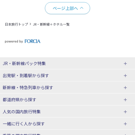
ページ上部へ
日本旅行トップ
JR・新幹線＋ホテル一覧
JR・新幹線パック
特集
出発駅・到着駅
から探す
JR・新幹線＋ホテルパック
日帰り JR・新幹線 パック
新幹線・特急列車
から探す
出張パック
秋田⇔東京 新幹線パック
山形⇔東京 新幹線パック
都道府県から探す
仙台→東京 新幹線パック
新潟→東京 新幹線パック
北海道新幹線 旅行
東北新幹線 旅行
人気の国内旅行特集
富山⇔東京 新幹線パック
東京→青森 新幹線パック
山形新幹線 旅行
秋田新幹線 旅行
一緒に行く人
から探す
東京→仙台 新幹線パック
東京 新幹線パック
東海道新幹線 旅行
北陸新幹線 旅行
北海道旅行・ツアー
東京ディズニーリゾート®への旅
ユニバーサル・スタジオ・ジャパ
ンへの旅