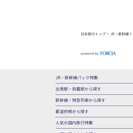
日本旅行トップ
JR・新幹線
JR・新幹線パック
特集
JR・新幹線＋ホテルパック
日帰り JR
出発駅・到着駅
から探す
秋田⇔東京 新幹線パック
山形⇔東京 
新幹線・特急列車
から探す
富山⇔東京 新幹線パック
東京→青森 
北海道新幹線 旅行
東北新幹線 旅行
都道府県から探す
東京→新潟 新幹線パック
東京⇔軽井沢
上越新幹線 旅行
山陽新幹線 旅行
九
北海道旅行・ツアー
東北
青
人気の国内旅行特集
東京→京都 新幹線パック
東京→大阪（
山形旅行・ツアー
福島旅行・ツアー
東京→広島 新幹線パック
東京⇔山口 
東京ディズニーリゾート®への旅
ユニ