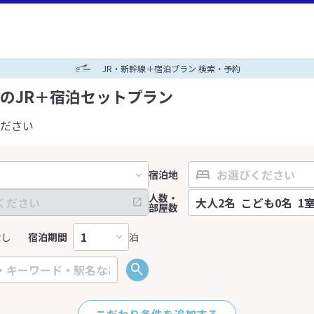
JR・新幹線＋宿泊プラン 検索・予約
のJR＋宿泊セットプラン
ださい
宿泊地
人数・
部屋数
なし
宿泊期間
泊