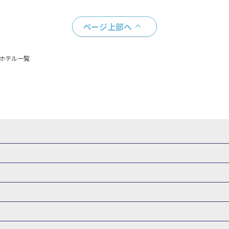
ページ上部へ
＋ホテル一覧
・新幹線 パック
出張パック
新幹線パック
仙台→東京 新幹線パック
新潟→東京 新幹線パック
新幹線パック
東京→仙台 新幹線パック
東京 新幹線パック
東京→
山形新幹線 旅行
秋田新幹線 旅行
東海道新幹線 旅行
北陸新幹線 
 新幹線パック
東京→長野 新幹線パック
東京→名古屋 新幹線パッ
州新幹線 旅行
西九州新幹線 旅行
特急サンダーバード 旅行
森旅行・ツアー
岩手旅行・ツアー
宮城旅行・ツアー
秋田旅行・
新大阪） 新幹線パック
東京→神戸（新神戸） 新幹線パック
東京→
関東
東京旅行・ツアー
神奈川旅行・ツアー
埼玉旅行・ツアー
新幹線パック
東京→福岡（博多） 新幹線パック
新横浜⇔名古屋 新
バーサル・スタジオ・ジャパンへの旅
温泉旅行
日帰り旅行