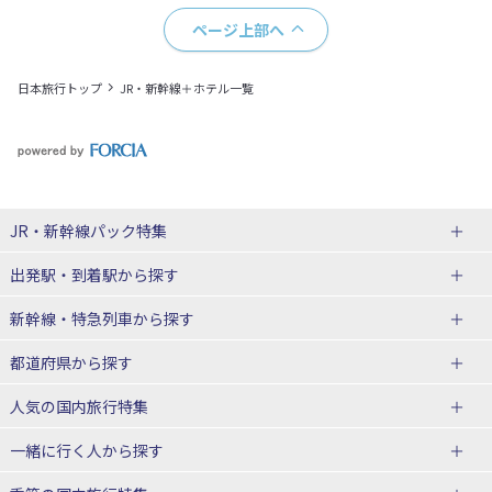
ページ上部へ
日本旅行トップ
JR・新幹線＋ホテル一覧
JR・新幹線パック
特集
出発駅・到着駅
から探す
JR・新幹線＋ホテルパック
日帰り JR・新幹線 パック
新幹線・特急列車
から探す
出張パック
秋田⇔東京 新幹線パック
山形⇔東京 新幹線パック
都道府県から探す
仙台→東京 新幹線パック
新潟→東京 新幹線パック
北海道新幹線 旅行
東北新幹線 旅行
人気の国内旅行特集
富山⇔東京 新幹線パック
東京→青森 新幹線パック
山形新幹線 旅行
秋田新幹線 旅行
一緒に行く人
から探す
東京→仙台 新幹線パック
東京 新幹線パック
東海道新幹線 旅行
北陸新幹線 旅行
北海道旅行・ツアー
東京ディズニーリゾート®への旅
ユニバーサル・スタジオ・ジャパ
ンへの旅