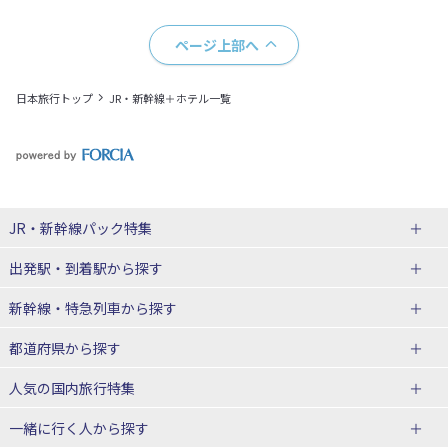
ページ上部へ
日本旅行トップ
JR・新幹線＋ホテル一覧
JR・新幹線パック
特集
出発駅・到着駅
から探す
JR・新幹線＋ホテルパック
日帰り JR・新幹線 パック
新幹線・特急列車
から探す
出張パック
秋田⇔東京 新幹線パック
山形⇔東京 新幹線パック
都道府県から探す
仙台→東京 新幹線パック
新潟→東京 新幹線パック
北海道新幹線 旅行
東北新幹線 旅行
人気の国内旅行特集
富山⇔東京 新幹線パック
東京→青森 新幹線パック
山形新幹線 旅行
秋田新幹線 旅行
一緒に行く人
から探す
東京→仙台 新幹線パック
東京 新幹線パック
東海道新幹線 旅行
北陸新幹線 旅行
北海道旅行・ツアー
東京ディズニーリゾート®への旅
ユニバーサル・スタジオ・ジャパ