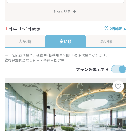
もっと見る
1
地図表示
件中
1～1件表示
人気順
安い順
高い順
※下記旅行代金は、往復JR(基準乗車区間)＋宿泊代金となります。
往復追加代金なし列車・普通車指定席
プランを表示する