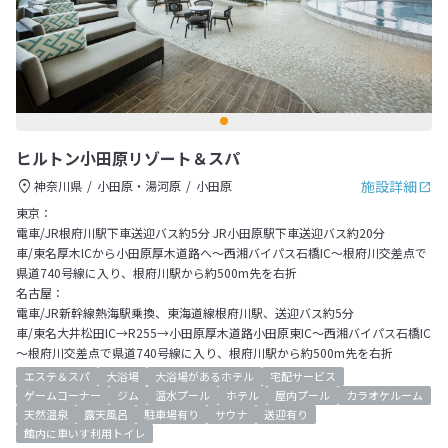
ヒルトン小田原リゾート＆スパ
施設詳細
神奈川県
小田原・湯河原
小田原
東京：
電車/JR根府川駅下車送迎バス約5分 JR小田原駅下車送迎バス約20分
車/東名厚木ICから小田原厚木道路へ～西湘バイパス石橋IC～根府川交差点で
県道740号線に入り、根府川駅から約500m先を右折
名古屋：
電車/JR新幹線熱海駅乗換、東海道線根府川駅、送迎バス約5分
車/東名大井松田IC→R255→小田原厚木道路小田原東IC～西湘バイパス石橋IC
～根府川交差点で県道740号線に入り、根府川駅から約500m先を右折
エステ＆スパ
大浴場
大浴場があるホテル
宅配サービス
ゲームコーナー
ジム
温水プール
ホテル
屋内プール
カラオケルーム
天然温泉
露天風呂
駐車場有り
サウナ
送迎有り
館内に車いす利用トイレ