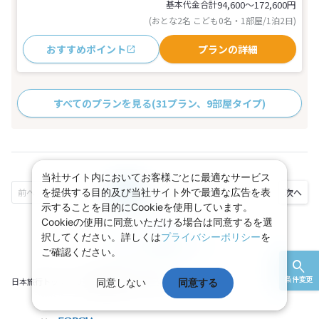
基本代金合計
94,600〜172,600
円
(おとな2名 こども0名・1部屋/1泊2日)
おすすめポイント
プランの詳細
すべてのプランを見る
(31プラン、9部屋タイプ)
当社サイト内においてお客様ごとに最適なサービス
を提供する目的及び当社サイト外で最適な広告を表
1
2
3
...
示することを目的にCookieを使用しています。
Cookieの使用に同意いただける場合は同意するを選
択してください。詳しくは
プライバシーポリシー
を
ページ上部へ
ご確認ください。
条件変更
日本旅行トップ
JR・新幹線＋ホテル一覧
同意しない
同意する