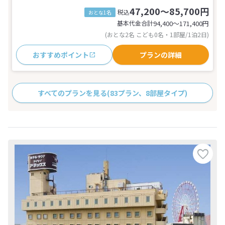
47,200～85,700円
税込
おとな1名
基本代金合計
94,400〜171,400
円
(おとな2名 こども0名・1部屋/1泊2日)
おすすめポイント
プランの詳細
すべてのプランを見る
(83プラン、8部屋タイプ)