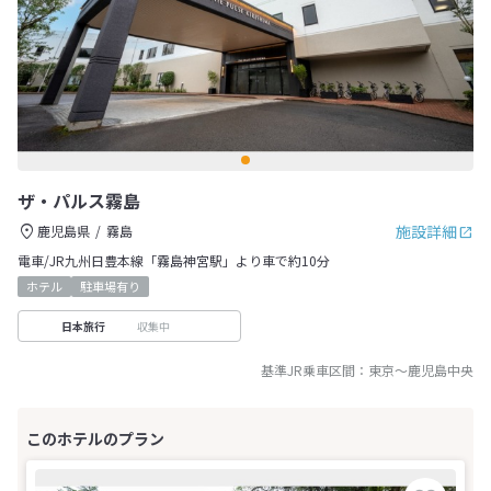
ザ・パルス霧島
施設詳細
鹿児島県
霧島
電車/JR九州日豊本線「霧島神宮駅」より車で約10分
ホテル
駐車場有り
収集中
日本旅行
基準JR乗車区間：
東京
～
鹿児島中央