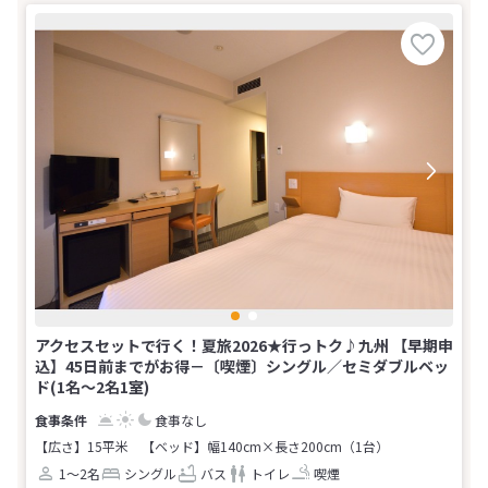
アクセスセットで行く！夏旅2026★行っトク♪九州 【早期申
込】45日前までがお得－〔喫煙〕シングル／セミダブルベッ
ド(1名～2名1室)
食事なし
【広さ】15平米
【ベッド】幅140cm×長さ200cm（1台）
1～2名
シングル
バス
トイレ
喫煙