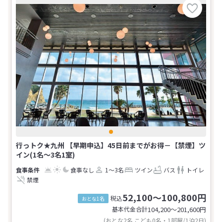
行っトク★九州 【早期申込】45日前までがお得－【禁煙】ツ
イン(1名～3名1室)
食事なし
1～3名
ツイン
バス
トイレ
禁煙
52,100～100,800円
税込
おとな1名
基本代金合計
104,200〜201,600
円
(おとな2名 こども0名・1部屋/1泊2日)