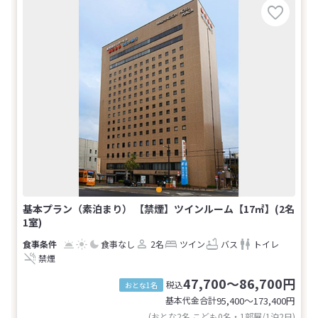
基本プラン（素泊まり） 【禁煙】ツインルーム【17㎡】(2名
1室)
食事なし
2名
ツイン
バス
トイレ
禁煙
47,700～86,700円
税込
おとな1名
基本代金合計
95,400〜173,400
円
(おとな2名 こども0名・1部屋/1泊2日)