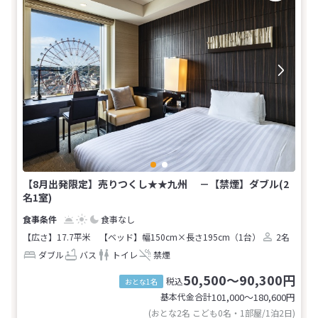
【8月出発限定】売りつくし★★九州 －【禁煙】ダブル(2
名1室)
食事なし
【広さ】17.7平米
【ベッド】幅150cm×長さ195cm（1台）
2名
ダブル
バス
トイレ
禁煙
50,500～90,300円
税込
おとな1名
基本代金合計
101,000〜180,600
円
(おとな2名 こども0名・1部屋/1泊2日)