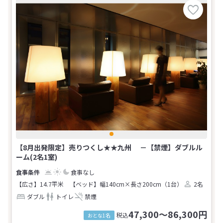
【8月出発限定】売りつくし★★九州 －【禁煙】ダブルル
ーム(2名1室)
食事なし
【広さ】14.7平米
【ベッド】幅140cm×長さ200cm（1台）
2名
ダブル
トイレ
禁煙
47,300～86,300円
税込
おとな1名