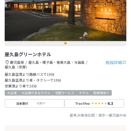
屋久島グリーンホテル
施設詳細
鹿児島県
屋久島・種子島・奄美大島・与論島
屋久島（安房）
屋久島空港より路線バスで10分
屋久島空港より車・タクシーで10分
安房港より車で10分
大浴場
大浴場があるホテル
宅配サービス
ホテル
駐車場有り
4.3
収集中
日本旅行
TrustYou
基準JR乗車区間：
東京
～
鹿児島中央