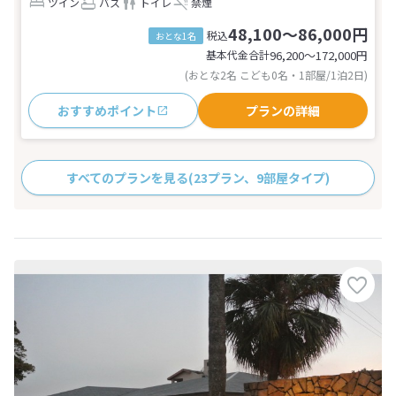
ツイン
バス
トイレ
禁煙
48,100～86,000円
税込
おとな1名
基本代金合計
96,200〜172,000
円
(おとな2名 こども0名・1部屋/1泊2日)
おすすめポイント
プランの詳細
すべてのプランを見る
(23プラン、9部屋タイプ)