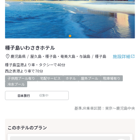
種子島いわさきホテル
施設詳細
鹿児島県
屋久島・種子島・奄美大島・与論島
種子島
種子島空港より車・タクシーで40分
西之表港より車で70分
子供用プール有り
宅配サービス
ホテル
屋外プール
駐車場有り
冷水プール
収集中
日本旅行
基準JR乗車区間：
東京
～
鹿児島中央