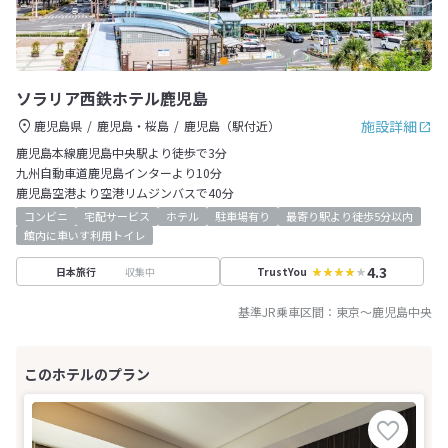
ソラリア西鉄ホテル鹿児島
施設詳細
鹿児島県
鹿児島・桜島
鹿児島（駅付近）
鹿児島本線鹿児島中央駅より徒歩で3分
九州自動車道鹿児島インターより10分
鹿児島空港より空港リムジンバスで40分
コンビニ
宅配サービス
ホテル
駐車場有り
最寄り駅より徒歩5分以内
館内に車いす利用トイレ
4.3
収集中
日本旅行
TrustYou
基準JR乗車区間：
東京
～
鹿児島中央