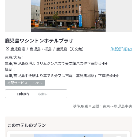
鹿児島ワシントンホテルプラザ
施設詳細
鹿児島県
鹿児島・桜島
鹿児島（天文館）
東京/大阪：
電車/鹿児島空港よりリムジンバスで天文館バス停下車徒歩4分
福岡：
電車/鹿児島中央駅より車で５分又は市電「高見馬場駅」下車徒歩4分
宅配サービス
ホテル
収集中
日本旅行
基準JR乗車区間：
東京
～
鹿児島中央