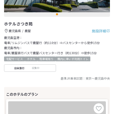
ホテルさつき苑
施設詳細
鹿児島県
鹿屋
鹿児島空港：
電車/リムジンバスで鹿屋行（約110分）⇒バスセンターから徒歩15分
鹿児島市内：
電車/鹿屋直行バスで鹿屋バスセンター行き（約130分）⇒徒歩15分
宅配サービス
ホテル
駐車場有り
館内に車いす利用トイレ
収集中
日本旅行
基準JR乗車区間：
東京
～
鹿児島中央