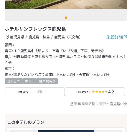
ホテルサンフレックス鹿児島
施設詳細
鹿児島県
鹿児島・桜島
鹿児島（天文館）
福岡：
電車/ＪＲ鹿児島中央駅より、市電「いづろ通」下車、徒歩3分
車/九州自動車道を鹿児島方面へ～鹿児島北ＩＣ～国道３号線市街地方向へ１
０分
東京：
電車/空港リムジンバスで金生町下車徒歩3分・天文館下車徒歩8分
コンビニ
ホテル
駐車場有り
4.2
収集中
日本旅行
TrustYou
基準JR乗車区間：
東京
～
鹿児島中央