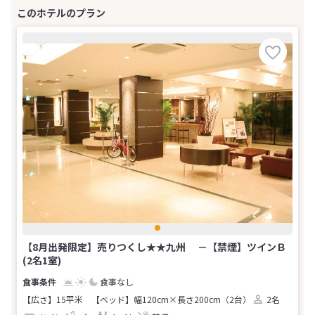
【8月出発限定】売りつくし★★九州 －【禁煙】ツインＢ
(2名1室)
食事なし
【広さ】15平米
【ベッド】幅120cm×長さ200cm（2台）
2名