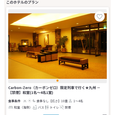
Carbon-Zero（カーボンゼロ）限定列車で行く★九州 －
【禁煙】和室(1名～4名1室)
食事なし
【広さ】10畳
1～4名
和室（海側）
バス
トイレ
禁煙