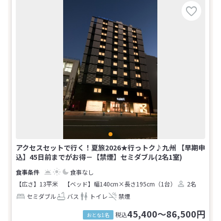
アクセスセットで行く！夏旅2026★行っトク♪九州 【早期申
込】45日前までがお得－【禁煙】セミダブル(2名1室)
食事なし
【広さ】13平米
【ベッド】幅140cm×長さ195cm（1台）
2名
セミダブル
バス
トイレ
禁煙
45,400～86,500円
税込
おとな1名