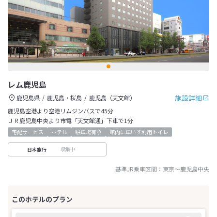
レム鹿児島
施設詳細
鹿児島県
鹿児島・桜島
鹿児島（天文館）
鹿児島空港より空港リムジンバスで45分
ＪＲ鹿児島中央より市電「天文館通」下車で1分
宅配サービス
ホテル
駐車場有り
館内に車いす利用トイレ
収集中
日本旅行
基準JR乗車区間：
東京
～
鹿児島中央