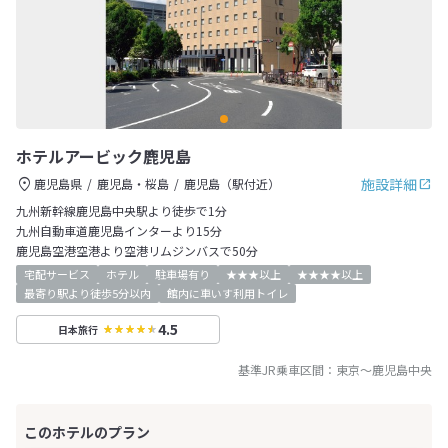
ホテルアービック鹿児島
施設詳細
鹿児島県
鹿児島・桜島
鹿児島（駅付近）
九州新幹線鹿児島中央駅より徒歩で1分
九州自動車道鹿児島インターより15分
鹿児島空港空港より空港リムジンバスで50分
宅配サービス
ホテル
駐車場有り
★★★以上
★★★★以上
最寄り駅より徒歩5分以内
館内に車いす利用トイレ
4.5
日本旅行
基準JR乗車区間：
東京
～
鹿児島中央