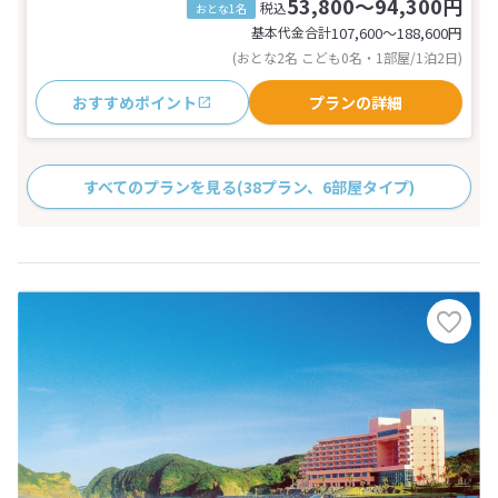
53,800～94,300円
税込
おとな1名
基本代金合計
107,600〜188,600
円
(おとな2名 こども0名・1部屋/1泊2日)
おすすめポイント
プランの詳細
すべてのプランを見る
(38プラン、6部屋タイプ)