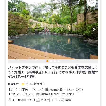
JRセットプランで行く！旅して全国のこども食堂を応援しよ
う！九州★ 【早期申込】45日前までがお得★【禁煙】西館ツ
イン(1名～4名1室)
朝食付き
【広さ】32平米
【ベッド】幅125cm×長さ195cm（2台）
【エキストラベッド】幅100cm×長さ200cm（2台）
1～4名
その他
バス
トイレ
禁煙