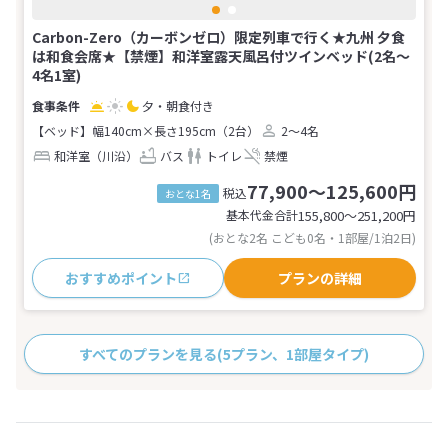
Carbon-Zero（カーボンゼロ）限定列車で行く★九州 夕食
は和食会席★【禁煙】和洋室露天風呂付ツインベッド(2名～
4名1室)
夕・朝食付き
【ベッド】幅140cm×長さ195cm（2台）
2～4名
和洋室（川沿）
バス
トイレ
禁煙
77,900～125,600円
税込
おとな1名
基本代金合計
155,800〜251,200
円
(おとな2名 こども0名・1部屋/1泊2日)
おすすめポイント
プランの詳細
すべてのプランを見る
(5プラン、1部屋タイプ)