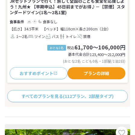
JRセットプランで行く！旅して全国のこども食堂を応援しよ
う！九州★ 【早期申込】45日前までがお得♪－【禁煙】スタ
ンダードツイン(1名～2名1室)
食事なし
【広さ】34.5平米
【ベッド】幅110cm×長さ200cm（2台）
1～2名
ツイン
バス
トイレ
禁煙
61,700～106,000円
税込
おとな1名
基本代金合計
123,400〜212,000
円
(おとな2名 こども0名・1部屋/1泊2日)
おすすめポイント
プランの詳細
すべてのプランを見る
(112プラン、2部屋タイプ)