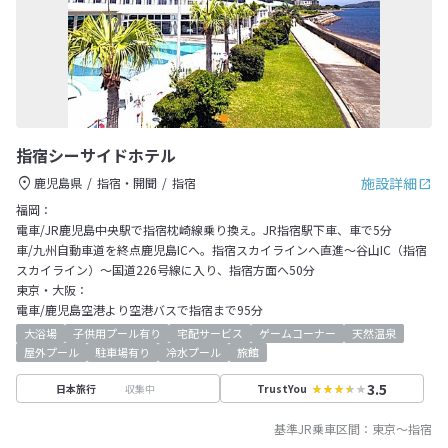
指宿シーサイドホテル
施設詳細
鹿児島県
指宿・開聞
指宿
福岡：
電車/JR鹿児島中央駅で指宿枕崎線乗り換え。JR指宿駅下車、車で5分
車/九州自動車道を終点鹿児島ICへ。指宿スカイラインへ直進～谷山IC（指宿
スカイライン）～国道226号線に入り、指宿方面へ50分
東京・大阪：
電車/鹿児島空港より空港バスで指宿まで95分
大浴場
子供用プール有り
宅配サービス
ゲームコーナー
天然温泉
屋外プール
駐車場有り
冷水プール
旅館
3.5
収集中
日本旅行
TrustYou
基準JR乗車区間：
東京
～
指宿