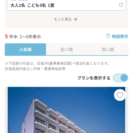
もっと見る
5
地図表示
件中
1～5件表示
人気順
安い順
高い順
※下記旅行代金は、往復JR(基準乗車区間)＋宿泊代金となります。
往復追加代金なし列車・普通車指定席
プランを表示する