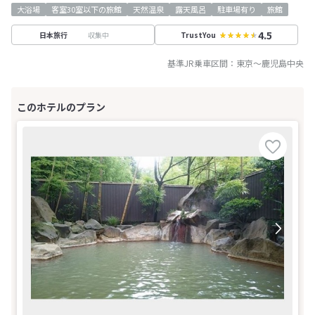
大浴場
客室30室以下の旅館
天然温泉
露天風呂
駐車場有り
旅館
4.5
収集中
日本旅行
TrustYou
基準JR乗車区間：
東京
～
鹿児島中央