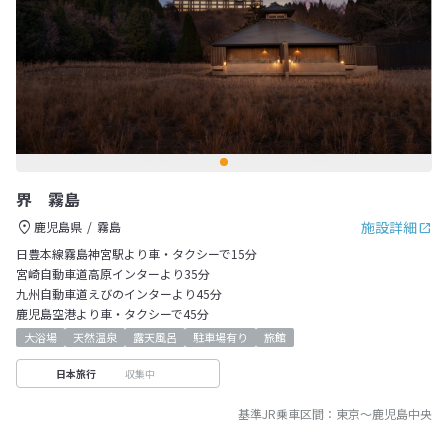
界 霧島
施設詳細
鹿児島県
霧島
日豊本線霧島神宮駅より車・タクシーで15分
宮崎自動車道高原インターより35分
九州自動車道えびのインターより45分
鹿児島空港より車・タクシーで45分
大浴場
天然温泉
露天風呂
駐車場有り
旅館
収集中
日本旅行
基準JR乗車区間：
東京
～
鹿児島中央