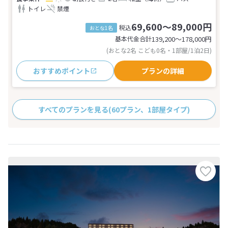
トイレ
禁煙
69,600～89,000円
税込
おとな1名
基本代金合計
139,200〜178,000
円
(おとな2名 こども0名・1部屋/1泊2日)
おすすめポイント
プランの詳細
すべてのプランを見る
(60プラン、1部屋タイプ)