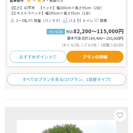
夕・朝食付き
【広さ】42平米
【ベッド】幅200cm×長さ95cm（2台）
【エキストラベッド】幅200cm×長さ95cm（1台）
2～3名
和室（パノラマ）
バス
トイレ
禁煙
82,200～115,000円
税込
おとな1名
基本代金合計
164,400〜230,000
円
(おとな2名 こども0名・1部屋/1泊2日)
おすすめポイント
プランの詳細
すべてのプランを見る
(15プラン、1部屋タイプ)