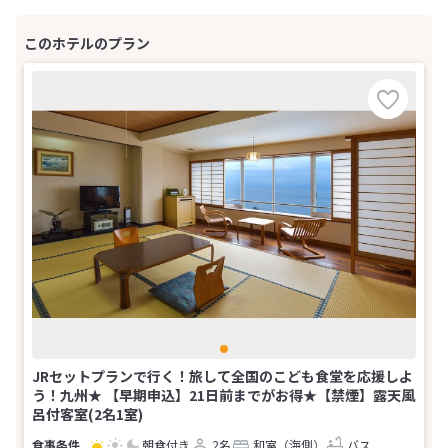
JRセットプランで行く！旅して全国のこども食堂を応援しよ
う！九州★ 【早期申込】21日前までがお得★【禁煙】露天風
呂付客室(2名1室)
朝食付き
2名
和室（海側）
バス