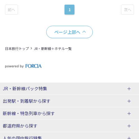
1
ページ上部へ
日本旅行トップ
JR・新幹線＋ホテル一覧
JR・新幹線パック
特集
出発駅・到着駅
から探す
JR・新幹線＋ホテルパック
日帰り JR・新幹線 パック
新幹線・特急列車
から探す
出張パック
秋田⇔東京 新幹線パック
山形⇔東京 新幹線パック
都道府県から探す
仙台→東京 新幹線パック
新潟→東京 新幹線パック
北海道新幹線 旅行
東北新幹線 旅行
人気の国内旅行特集
富山⇔東京 新幹線パック
東京→青森 新幹線パック
山形新幹線 旅行
秋田新幹線 旅行