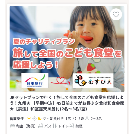
JRセットプランで行く！旅して全国のこども食堂を応援しよ
う！九州★ 【早期申込】45日前までがお得♪夕食は和食会席
★【禁煙】和室露天風呂付(2名～3名1室)
夕・朝食付き
【広さ】8畳
2～3名
和室（海側）
バス
トイレ
禁煙