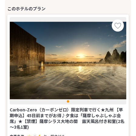
Carbon-Zero（カーボンゼロ）限定列車で行く★九州 【早
期申込】45日前までがお得♪夕食は「薩摩しゃぶしゃぶ会
席」★【禁煙】薩摩シラス大地の間 露天風呂付き和室(2名
～3名1室)