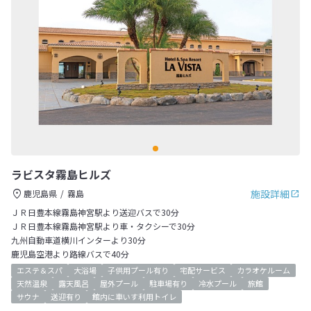
ラビスタ霧島ヒルズ
施設詳細
鹿児島県
霧島
ＪＲ日豊本線霧島神宮駅より送迎バスで30分
ＪＲ日豊本線霧島神宮駅より車・タクシーで30分
九州自動車道横川インターより30分
鹿児島空港より路線バスで40分
エステ＆スパ
大浴場
子供用プール有り
宅配サービス
カラオケルーム
天然温泉
露天風呂
屋外プール
駐車場有り
冷水プール
旅館
サウナ
送迎有り
館内に車いす利用トイレ