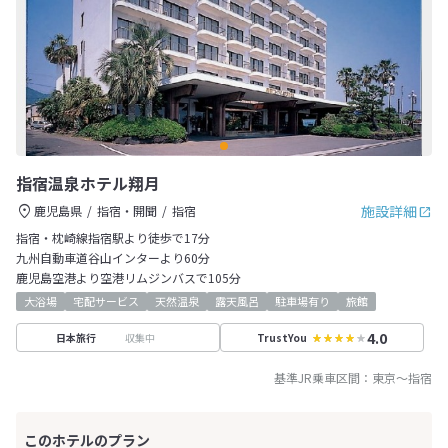
指宿温泉ホテル翔月
施設詳細
鹿児島県
指宿・開聞
指宿
指宿・枕崎線指宿駅より徒歩で17分
九州自動車道谷山インターより60分
鹿児島空港より空港リムジンバスで105分
大浴場
宅配サービス
天然温泉
露天風呂
駐車場有り
旅館
4.0
収集中
日本旅行
TrustYou
基準JR乗車区間：
東京
～
指宿