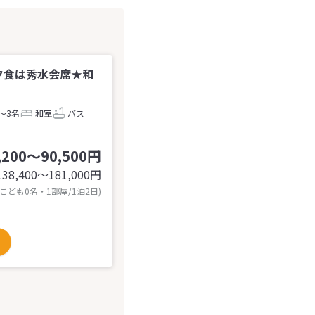
夕食は秀水会席★和
～3名
和室
バス
,200～90,500円
138,400〜181,000
円
 こども0名・1部屋/1泊2日)