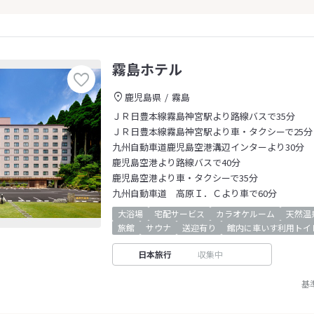
霧島ホテル
鹿児島県
霧島
ＪＲ日豊本線霧島神宮駅より路線バスで35分
ＪＲ日豊本線霧島神宮駅より車・タクシーで25分
九州自動車道鹿児島空港溝辺インターより30分
鹿児島空港より路線バスで40分
鹿児島空港より車・タクシーで35分
九州自動車道 高原Ｉ．Ｃより車で60分
大浴場
宅配サービス
カラオケルーム
天然温
旅館
サウナ
送迎有り
館内に車いす利用トイ
日本旅行
収集中
基