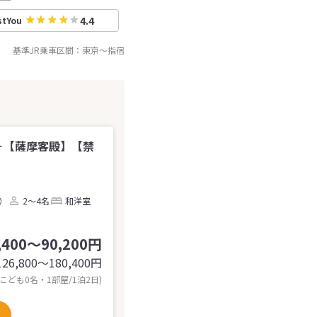
4.4
stYou
基準JR乗車区間：
東京
～
指宿
－【薩摩客殿】【禁
台）
2～4名
和洋室
,400～90,200円
126,800〜180,400
円
 こども0名・1部屋/1泊2日)