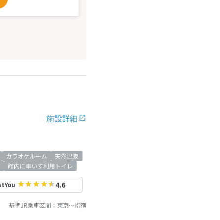
施設詳細
カラオケルーム
天然温泉
館内に車いす利用トイレ
4.6
stYou
基準JR乗車区間：
東京
～
指宿