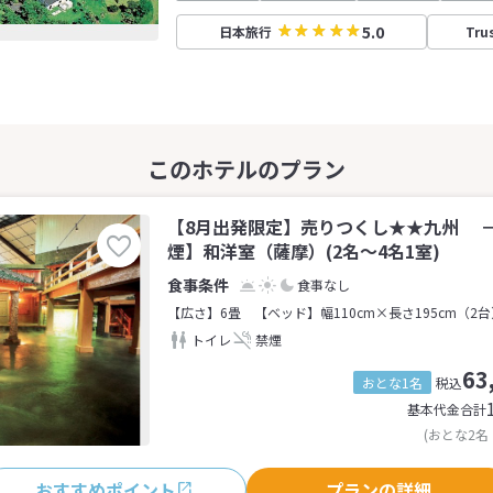
5.0
日本旅行
Tru
【8月出発限定】売りつくし★★九州 
煙】和洋室（薩摩）(2名～4名1室)
食事なし
【広さ】6畳
【ベッド】幅110cm×長さ195cm（2
トイレ
禁煙
63
おとな1名
税込
基本代金合計
(おとな2名
おすすめポイント
プランの詳細