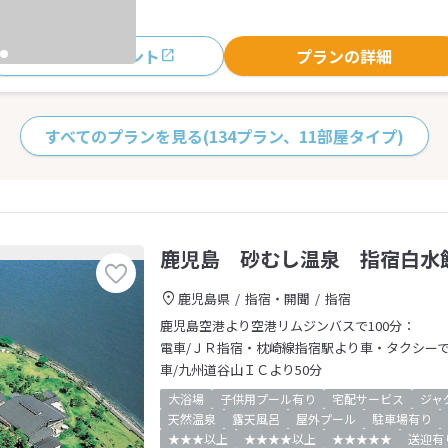
おすすめポイント
プランの詳細
すべてのプランを見る
(134プラン、11部屋タイプ)
鹿児島 砂むし温泉 指宿白水
鹿児島県
指宿・開聞
指宿
鹿児島空港より空港リムジンバスで100分：
電車/ＪＲ指宿・枕崎線指宿駅より車・タクシー
車/九州道谷山ＩＣより50分
大浴場
子供用プール有り
宅配サービス
ジャ
天然温泉
露天風呂
屋外プール
駐車場有り
★★★以上
★★★★以上
★★★★★
送迎有