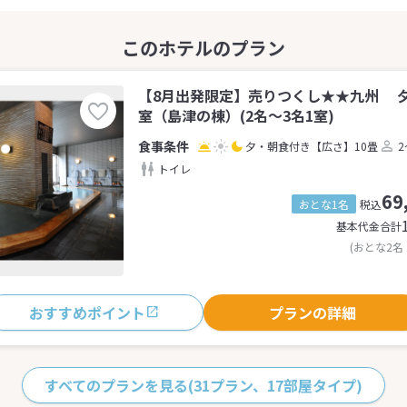
【8月出発限定】売りつくし★★九州 
室（島津の棟）(2名～3名1室)
夕・朝食付き
【広さ】10畳
2
トイレ
69
おとな1名
税込
基本代金合計
(おとな2名
おすすめポイント
プランの詳細
すべてのプランを見る
(31プラン、17部屋タイプ)