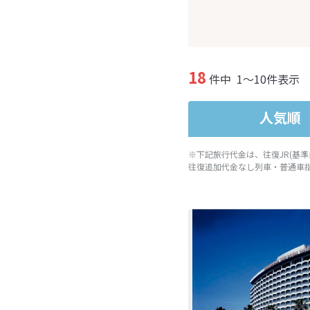
18
件中
1～10件表示
人気順
※下記旅行代金は、往復JR(基
往復追加代金なし列車・普通車