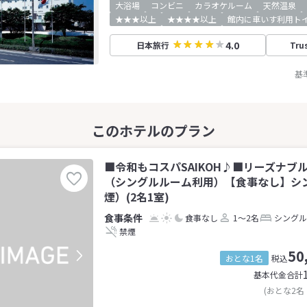
大浴場
コンビニ
カラオケルーム
天然温泉
★★★以上
★★★★以上
館内に車いす利用ト
4.0
日本旅行
Tru
基
■令和もコスパSAIKOH♪■リーズナブ
（シングルルーム利用）【食事なし】シン
煙）(2名1室)
食事なし
1～2名
シングル
禁煙
50
おとな1名
税込
基本代金合計
(おとな2名