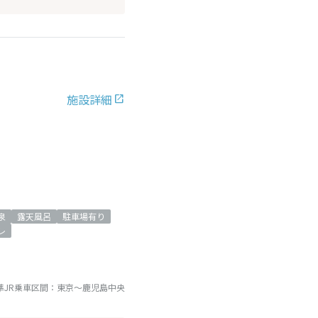
施設詳細
泉
露天風呂
駐車場有り
レ
準JR乗車区間：
東京
～
鹿児島中央