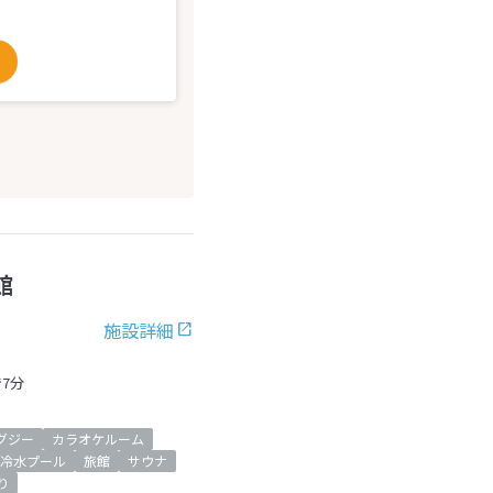
館
施設詳細
で7分
グジー
カラオケルーム
冷水プール
旅館
サウナ
り