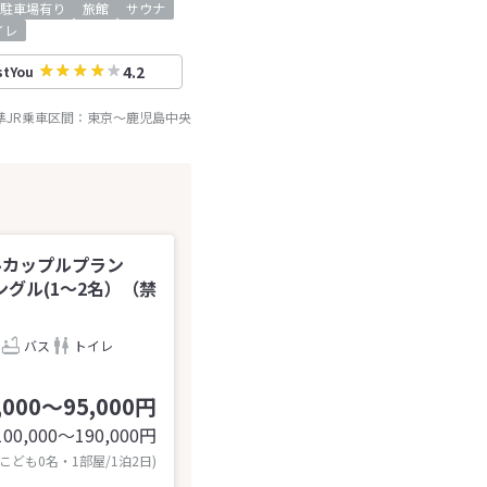
駐車場有り
旅館
サウナ
イレ
4.2
stYou
準JR乗車区間：
東京
～
鹿児島中央
ルカップルプラン
グル(1～2名）（禁
バス
トイレ
,000～95,000円
100,000〜190,000
円
 こども0名・1部屋/1泊2日)