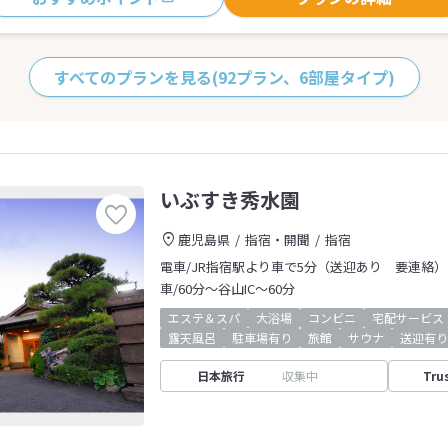
すべてのプランを見る
(92プラン、6部屋タイプ)
いぶすき秀水園
鹿児島県
指宿・開聞
指宿
電車/JR指宿駅より車で5分（送迎あり 要連絡）
車/60分～谷山IC～60分
エステ＆スパ
大浴場
コンビニ
宅配サービス
露天風呂
駐車場有り
旅館
サウナ
送迎有り
日本旅行
収集中
Tru