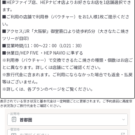
■HEPファイブ店、HEPナビオ店よりお好きなお店を1店舗選択でき
ます。
■ご利用の店舗で利用券（バウチャー）をお1人様1枚ご提示くださ
い。
■アクセス/JR「大阪駅」御堂筋口より徒歩約5分（大きなたこ焼き
ツリーが目印）
■営業時間/11：00～22：00（LO21：30）
■休業日/HEP FIVE ・HEP NAVIO に準ずる
※利用券（バウチャー）で交換できるたこ焼きの種類・個数はお店ご
とに異なります。詳しくは店舗にてご確認ください。
※旅行代金に含まれます。ご利用にならなかった場合でも返金・払戻
等はございません。
※詳しくは、各プランのページをご覧ください。
表示されている空き状況と基本代金は一定時間ごとに更新されます。ご予約直前に再度空
き状況及びご旅行代金をご確認ください。
出発地
宿泊地