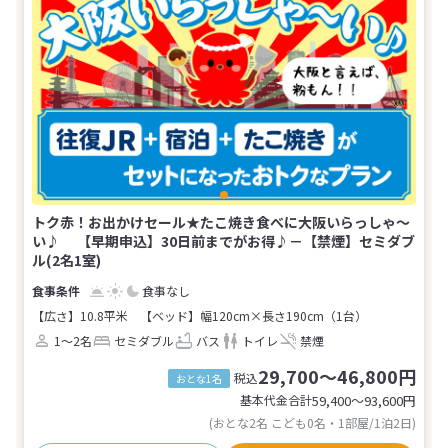
トク赤！お出かけセール★たこ焼き食べに大阪いらっしゃ～
い♪ 【早期申込】30日前までがお得♪－【禁煙】セミダブ
ル(2名1室)
食事なし
【広さ】10.8平米
【ベッド】幅120cm×長さ190cm（1台）
1～2名
セミダブル
バス
トイレ
禁煙
29,700～46,800円
税込
おとな1名
基本代金合計
59,400〜93,600
円
(おとな2名 こども0名・1部屋/1泊2日)