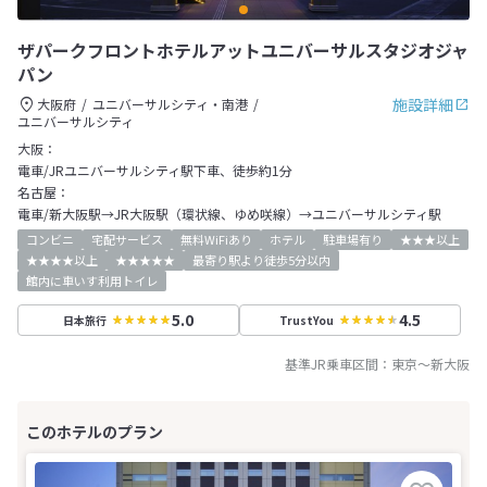
ザパークフロントホテルアットユニバーサルスタジオジャ
パン
施設詳細
大阪府
ユニバーサルシティ・南港
ユニバーサルシティ
大阪：
電車/JRユニバーサルシティ駅下車、徒歩約1分
名古屋：
電車/新大阪駅→JR大阪駅（環状線、ゆめ咲線）→ユニバーサルシティ駅
コンビニ
宅配サービス
無料WiFiあり
ホテル
駐車場有り
★★★以上
★★★★以上
★★★★★
最寄り駅より徒歩5分以内
館内に車いす利用トイレ
5.0
4.5
日本旅行
TrustYou
基準JR乗車区間：
東京
～
新大阪