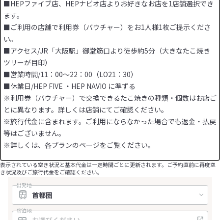
■HEPファイブ店、HEPナビオ店よりお好きなお店を1店舗選択でき
ます。
■ご利用の店舗で利用券（バウチャー）をお1人様1枚ご提示くださ
い。
■アクセス/JR「大阪駅」御堂筋口より徒歩約5分（大きなたこ焼き
ツリーが目印）
■営業時間/11：00～22：00（LO21：30）
■休業日/HEP FIVE ・HEP NAVIO に準ずる
※利用券（バウチャー）で交換できるたこ焼きの種類・個数はお店ご
とに異なります。詳しくは店舗にてご確認ください。
※旅行代金に含まれます。ご利用にならなかった場合でも返金・払戻
等はございません。
※詳しくは、各プランのページをご覧ください。
表示されている空き状況と基本代金は一定時間ごとに更新されます。ご予約直前に再度空
き状況及びご旅行代金をご確認ください。
出発地
宿泊地