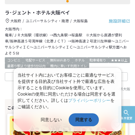
ラ･ジェント・ホテル大阪ベイ
施設詳細
大阪府
ユニバーサルシティ・南港
大阪桜島
大阪市内：
電車/ＪＲ大阪駅（環状線）→西九条駅→桜島駅 ※大阪から直通が便利
車/阪神高速５号湾岸線（北港ＪＣＴ）→阪神高速２号淀川左岸線～ユニバー
サルシティＩＣ～ユニバーサルシティＩＣ～ユニバーサルシティ駅方面へお
よそ５分
コンビニ
宅配サービス
無料WiFiあり
ホテル
駐車場有り
★★★以上
最寄り駅より徒歩5分以内
館内に車いす利用トイレ
当社サイト内においてお客様ごとに最適なサービス
3.5
4.1
日本旅行
TrustYou
を提供する目的及び当社サイト外で最適な広告を表
示することを目的にCookieを使用しています。
基準JR乗車区間：
東京
～
新大阪
Cookieの使用に同意いただける場合は同意するを選
択してください。詳しくは
プライバシーポリシー
を
ご確認ください。
条件変更
同意しない
同意する