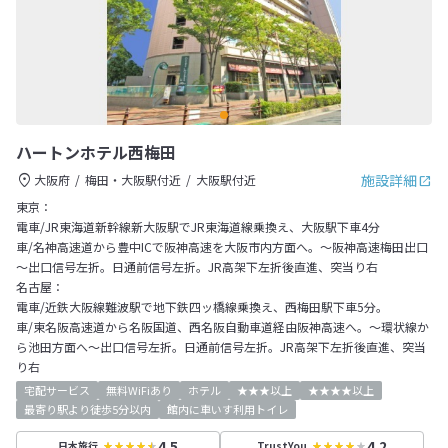
ハートンホテル西梅田
施設詳細
大阪府
梅田・大阪駅付近
大阪駅付近
東京：
電車/JR東海道新幹線新大阪駅でJR東海道線乗換え、大阪駅下車4分
車/名神高速道から豊中ICで阪神高速を大阪市内方面へ。～阪神高速梅田出口
～出口信号左折。日通前信号左折。JR高架下左折後直進、突当り右
名古屋：
電車/近鉄大阪線難波駅で地下鉄四ッ橋線乗換え、西梅田駅下車5分。
車/東名阪高速道から名阪国道、西名阪自動車道経由阪神高速へ。～環状線か
ら池田方面へ～出口信号左折。日通前信号左折。JR高架下左折後直進、突当
り右
宅配サービス
無料WiFiあり
ホテル
★★★以上
★★★★以上
最寄り駅より徒歩5分以内
館内に車いす利用トイレ
4.5
4.2
日本旅行
TrustYou