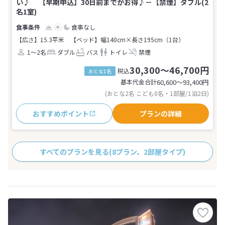
い♪ 【早期申込】30日前までがお得♪－【禁煙】ダブル(2
名1室)
食事なし
【広さ】15.3平米
【ベッド】幅140cm×長さ195cm（1台）
1～2名
ダブル
バス
トイレ
禁煙
30,300～46,700円
税込
おとな1名
基本代金合計
60,600〜93,400
円
(おとな2名 こども0名・1部屋/1泊2日)
おすすめポイント
プランの詳細
すべてのプランを見る
(8プラン、2部屋タイプ)