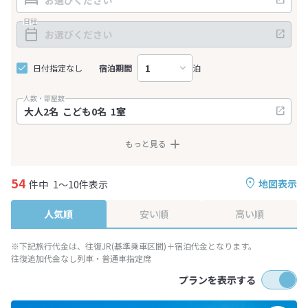
日程
日付指定なし
宿泊期間
泊
人数・部屋数
もっと見る
54
地図表示
件中
1～10件表示
人気順
安い順
高い順
※下記旅行代金は、往復JR(基準乗車区間)＋宿泊代金となります。
往復追加代金なし列車・普通車指定席
プランを表示する