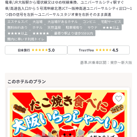
電車/JR大阪駅から環状線又はゆめ咲線乗換、ユニバーサルシティ駅すぐ
車/高速各入口から５号湾岸線北港JCT～阪神高速ユニバーサルシティ出口～1
つ目の信号を左折～ユニバーサルスタジオ東を右折そのまま直進
エステ＆スパ
大浴場
大浴場があるホテル
コンビニ
宅配サービス
無料WiFiあり
ホテル
天然温泉
駐車場有り
サウナ
★★★以上
★★★★以上
★★★★★
最寄り駅より徒歩5分以内
館内に車いす利用トイレ
5.0
4.5
日本旅行
TrustYou
基準JR乗車区間：
東京
～
新大阪