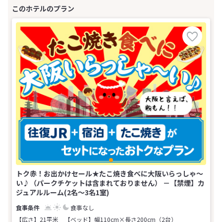
トク赤！お出かけセール★たこ焼き食べに大阪いらっしゃ～
い♪（パークチケットは含まれておりません） －【禁煙】カ
ジュアルルーム(2名～3名1室)
食事なし
【広さ】21平米
【ベッド】幅110cm×長さ200cm（2台）