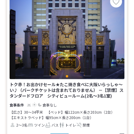
トク赤！お出かけセール★たこ焼き食べに大阪いらっしゃ～
い♪（パークチケットは含まれておりません） －【禁煙】ス
タンダードフロア シティビュールーム(2名～3名1室)
食事なし
【広さ】30～34平米
【ベッド】幅122cm×長さ203cm（2台）
【エキストラベッド】幅95cm×長さ200cm（1台）
2～3名
ツイン
バス
トイレ
禁煙