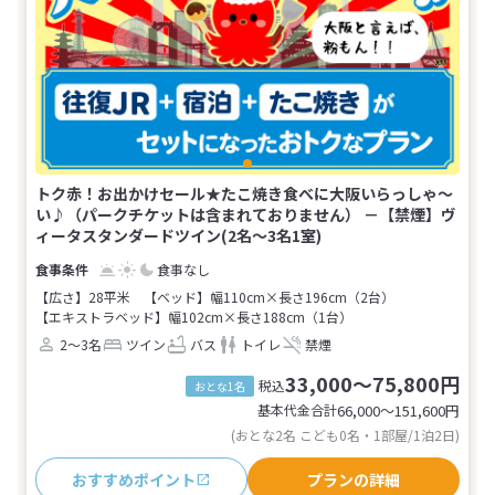
トク赤！お出かけセール★たこ焼き食べに大阪いらっしゃ～
い♪（パークチケットは含まれておりません） －【禁煙】ヴ
ィータスタンダードツイン(2名～3名1室)
食事なし
【広さ】28平米
【ベッド】幅110cm×長さ196cm（2台）
【エキストラベッド】幅102cm×長さ188cm（1台）
2～3名
ツイン
バス
トイレ
禁煙
33,000～75,800円
税込
おとな1名
基本代金合計
66,000〜151,600
円
(おとな2名 こども0名・1部屋/1泊2日)
おすすめポイント
プランの詳細