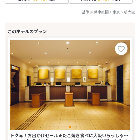
基準JR乗車区間：
東京
～
新大阪
トク赤！お出かけセール★たこ焼き食べに大阪いらっしゃ～