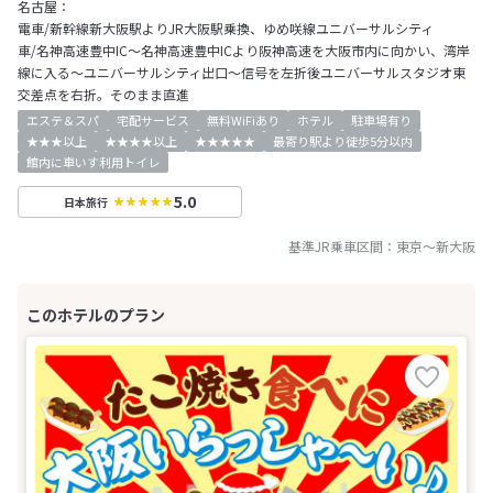
名古屋：
電車/新幹線新大阪駅よりJR大阪駅乗換、ゆめ咲線ユニバーサルシティ
車/名神高速豊中IC～名神高速豊中ICより阪神高速を大阪市内に向かい、湾岸
線に入る～ユニバーサルシティ出口～信号を左折後ユニバーサルスタジオ東
交差点を右折。そのまま直進
エステ＆スパ
宅配サービス
無料WiFiあり
ホテル
駐車場有り
★★★以上
★★★★以上
★★★★★
最寄り駅より徒歩5分以内
館内に車いす利用トイレ
5.0
日本旅行
基準JR乗車区間：
東京
～
新大阪