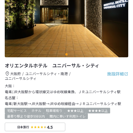
オリエンタルホテル ユニバーサル・シティ
施設詳細
大阪府
ユニバーサルシティ・南港
ユニバーサルシティ
大阪：
電車/JR大阪駅から環状線又はゆめ咲線乗換、ＪＲユニバーサルシティ駅
名古屋：
電車/新大阪駅→JR大阪駅→JRゆめ咲線経由→ＪＲユニバーサルシティ駅
宅配サービス
ホテル
駐車場有り
★★★以上
★★★★以上
最寄り駅より徒歩5分以内
館内に車いす利用トイレ
4.5
日本旅行