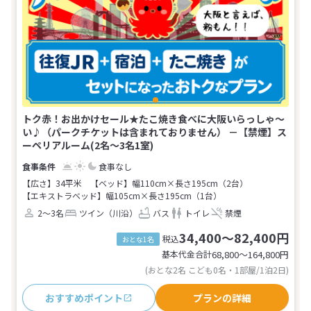
トク赤！お出かけセール★たこ焼き食べに大阪いらっしゃ～
い♪（パークチケットは含まれておりません） －【禁煙】ス
ーペリアルーム(2名～3名1室)
食事なし
【広さ】34平米
【ベッド】幅110cm×長さ195cm（2台）
【エキストラベッド】幅105cm×長さ195cm（1台）
2～3名
ツイン（川沿）
バス
トイレ
禁煙
34,400～82,400円
税込
おとな1名
基本代金合計
68,800〜164,800
円
(おとな2名 こども0名・1部屋/1泊2日)
おすすめポイント
プランの詳細