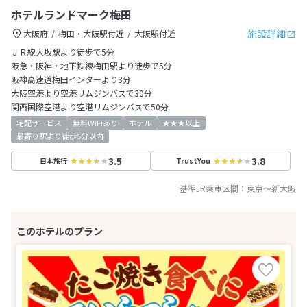
ホテルランドマーク梅田
施設詳細
大阪府
梅田・大阪駅付近
大阪駅付近
ＪＲ線大坂駅より徒歩で5分
阪急・阪神・地下鉄線梅田駅より徒歩で5分
阪神高速道梅田インターより3分
大阪空港より空港リムジンバスで30分
関西国際空港より空港リムジンバスで50分
宅配サービス
無料WiFiあり
ホテル
★★★以上
最寄り駅より徒歩5分以内
3.5
3.8
日本旅行
TrustYou
基準JR乗車区間：
東京
～
新大阪