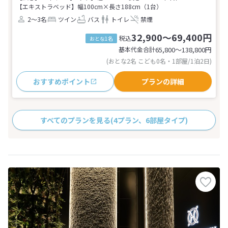
【エキストラベッド】幅100cm×長さ188cm（1台）
2～3名
ツイン
バス
トイレ
禁煙
32,900～69,400円
税込
おとな1名
基本代金合計
65,800〜138,800
円
(おとな2名 こども0名・1部屋/1泊2日)
おすすめポイント
プランの詳細
すべてのプランを見る
(4プラン、6部屋タイプ)