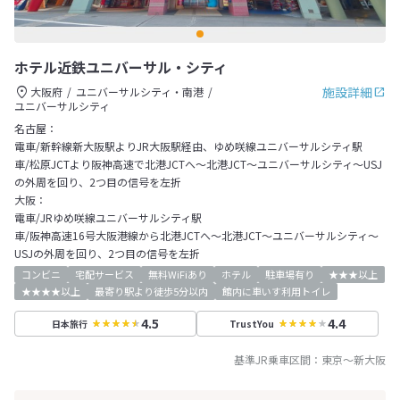
ホテル近鉄ユニバーサル・シティ
施設詳細
大阪府
ユニバーサルシティ・南港
ユニバーサルシティ
名古屋：
電車/新幹線新大阪駅よりJR大阪駅経由、ゆめ咲線ユニバーサルシティ駅
車/松原JCTより阪神高速で北港JCTへ～北港JCT～ユニバーサルシティ～USJ
の外周を回り、2つ目の信号を左折
大阪：
電車/JRゆめ咲線ユニバーサルシティ駅
車/阪神高速16号大阪港線から北港JCTへ～北港JCT～ユニバーサルシティ～
USJの外周を回り、2つ目の信号を左折
コンビニ
宅配サービス
無料WiFiあり
ホテル
駐車場有り
★★★以上
★★★★以上
最寄り駅より徒歩5分以内
館内に車いす利用トイレ
4.5
4.4
日本旅行
TrustYou
基準JR乗車区間：
東京
～
新大阪