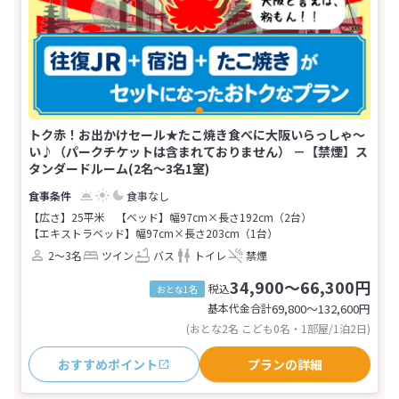
トク赤！お出かけセール★たこ焼き食べに大阪いらっしゃ～
い♪（パークチケットは含まれておりません） －【禁煙】ス
タンダードルーム(2名～3名1室)
食事なし
【広さ】25平米
【ベッド】幅97cm×長さ192cm（2台）
【エキストラベッド】幅97cm×長さ203cm（1台）
2～3名
ツイン
バス
トイレ
禁煙
34,900～66,300円
税込
おとな1名
基本代金合計
69,800〜132,600
円
(おとな2名 こども0名・1部屋/1泊2日)
おすすめポイント
プランの詳細