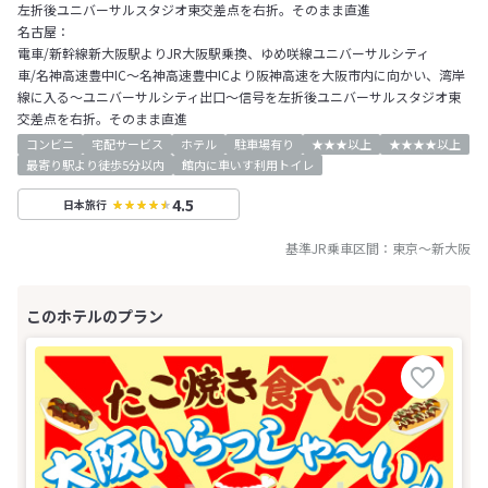
左折後ユニバーサルスタジオ東交差点を右折。そのまま直進
名古屋：
電車/新幹線新大阪駅よりJR大阪駅乗換、ゆめ咲線ユニバーサルシティ
車/名神高速豊中IC～名神高速豊中ICより阪神高速を大阪市内に向かい、湾岸
線に入る～ユニバーサルシティ出口～信号を左折後ユニバーサルスタジオ東
交差点を右折。そのまま直進
コンビニ
宅配サービス
ホテル
駐車場有り
★★★以上
★★★★以上
最寄り駅より徒歩5分以内
館内に車いす利用トイレ
4.5
日本旅行
基準JR乗車区間：
東京
～
新大阪