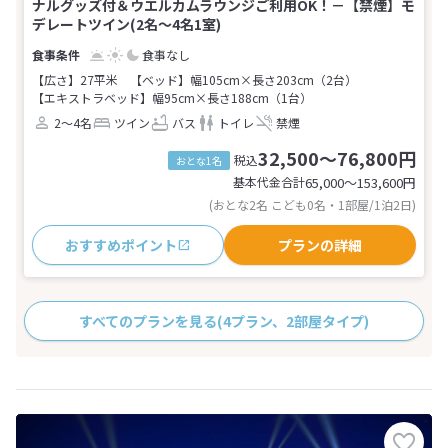
ナルグッズ付＆ウエルカムラウンジご利用OK！－【禁煙】モ
デレートツイン(2名～4名1室)
食事なし
【広さ】27平米
【ベッド】幅105cm×長さ203cm（2台）
【エキストラベッド】幅95cm×長さ188cm（1台）
2～4名
ツイン
バス
トイレ
禁煙
32,500～76,800円
税込
おとな1名
基本代金合計
65,000〜153,600
円
(おとな2名 こども0名・1部屋/1泊2日)
おすすめポイント
プランの詳細
すべてのプランを見る
(4プラン、2部屋タイプ)