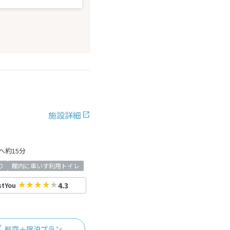
施設詳細
へ約15分
り
館内に車いす利用トイレ
4.3
stYou
航空＋宿泊プラン