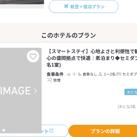
航空＋宿泊プラン
【スマートステイ】心地よさと利便性で
心の盛岡拠点で快適│素泊まり◆セミダブ
名1室)
食事なし
1～2名
セミダブ
禁煙
おとな
(おとな2名
おすすめポイント
プランの詳細