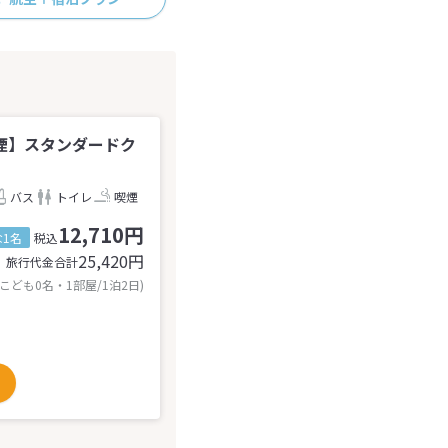
煙】スタンダードク
バス
トイレ
喫煙
12,710円
1名
税込
25,420
円
旅行代金合計
 こども0名・1部屋/1泊2日)