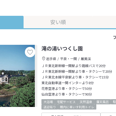
安い順
滝の湯いつくし園
岩手県
平泉・一関
厳美渓
ＪＲ東北新幹線一関駅より路線バスで20分
ＪＲ東北新幹線一関駅より車・タクシーで20分
ＪＲ東北本線平泉駅より車・タクシーで15分
東北自動車道一関インターより8分
花巻空港より車・タクシーで50分
仙台空港より車・タクシーで90分
大浴場
宅配サービス
天然温泉
露天風呂
駐
送迎有り
館内に車いす利用トイレ