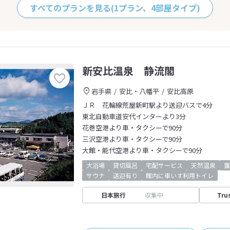
すべてのプランを見る
(1プラン、4部屋タイプ)
新安比温泉 静流閣
岩手県
安比・八幡平
安比高原
ＪＲ 花輪線荒屋新町駅より送迎バスで4分
東北自動車道安代インターより3分
花巻空港より車・タクシーで90分
三沢空港より車・タクシーで90分
大館・能代空港より車・タクシーで90分
大浴場
貸切風呂
宅配サービス
天然温泉
露
サウナ
送迎有り
館内に車いす利用トイレ
日本旅行
収集中
Tru