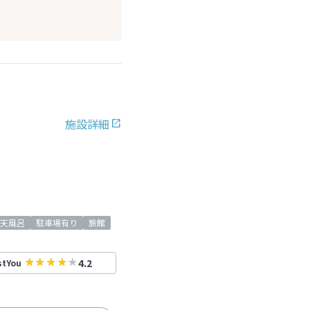
施設詳細
天風呂
駐車場有り
旅館
4.2
stYou