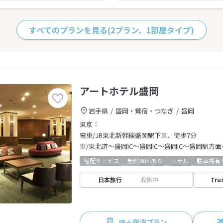
すべてのプランを見る
(2プラン、1部屋タイプ)
アートホテル盛岡
岩手県
盛岡・鶯宿・つなぎ
盛岡
東京：
電車/JR東北新幹線盛岡駅下車、徒歩7分
車/東北道～盛岡IC～盛岡IC～盛岡IC～盛岡駅方面
宅配サービス
無料WiFiあり
ホテル
駐車場有
日本旅行
収集中
Tru
JR＋宿泊プラン