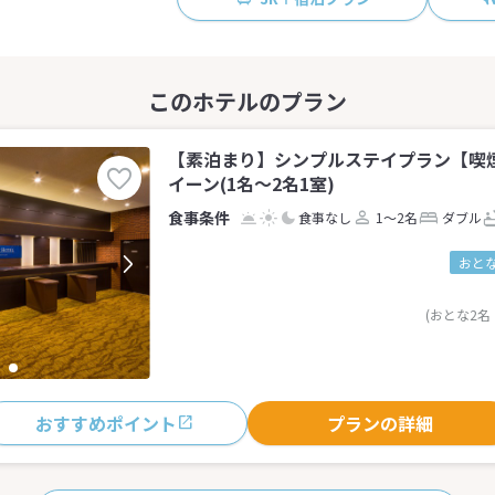
【素泊まり】シンプルステイプラン【喫
イーン(1名～2名1室)
食事なし
1～2名
ダブル
おとな
(おとな2名
おすすめポイント
プランの詳細