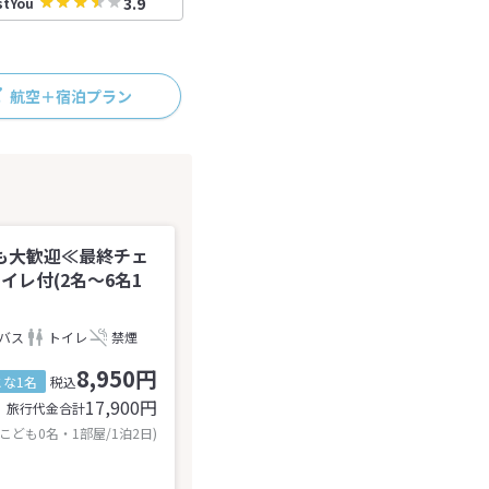
3.9
stYou
航空＋宿泊プラン
も大歓迎≪最終チェ
イレ付(2名～6名1
バス
トイレ
禁煙
8,950円
とな1名
税込
17,900
円
旅行代金合計
 こども0名・1部屋/1泊2日)