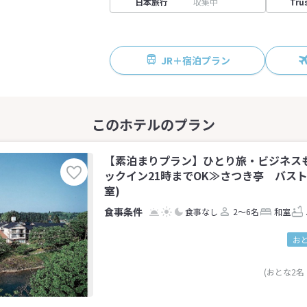
日本旅行
収集中
Tru
JR＋宿泊プラン
【素泊まりプラン】ひとり旅・ビジネス
ックイン21時までOK≫さつき亭 バスト
室)
食事なし
2～6名
和室
お
(おとな2名