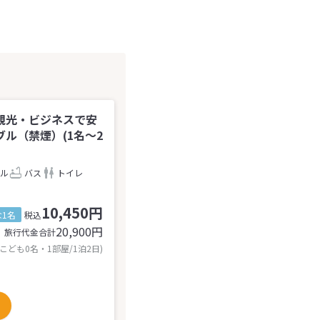
観光・ビジネスで安
ル（禁煙）(1名～2
ル
バス
トイレ
10,450円
1名
税込
20,900
円
旅行代金合計
 こども0名・1部屋/1泊2日)