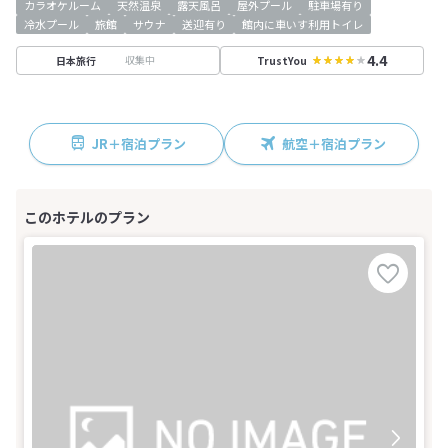
カラオケルーム
天然温泉
露天風呂
屋外プール
駐車場有り
冷水プール
旅館
サウナ
送迎有り
館内に車いす利用トイレ
4.4
収集中
日本旅行
TrustYou
JR＋宿泊プラン
航空＋宿泊プラン