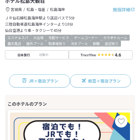
ホテル松島大観荘
施設詳細
宮城県
松島・塩釜
松島海岸
ＪＲ仙石線松島海岸駅より送迎バスで5分
三陸自動車道松島海岸インターより10分
仙台空港より車・タクシーで45分
エステ＆スパ
大浴場
宅配サービス
ゲームコーナー
カラオケルーム
露天風呂
屋外プール
駐車場有り
冷水プール
旅館
送迎有り
4.6
収集中
日本旅行
TrustYou
JR＋宿泊プラン
航空＋宿泊プラン