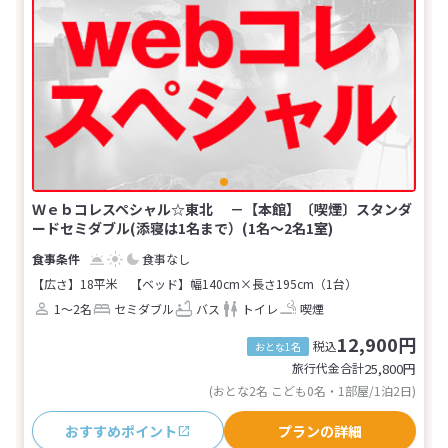
Ｗｅｂコレスペシャル☆東北 －【本館】〔喫煙〕スタンダ
ードセミダブル(添寝は1名まで）(1名～2名1室)
食事なし
【広さ】18平米
【ベッド】幅140cm×長さ195cm（1台）
1～2名
セミダブル
バス
トイレ
喫煙
12,900円
税込
おとな1名
旅行代金合計
25,800
円
(おとな2名 こども0名・1部屋/1泊2日)
おすすめポイント
プランの詳細