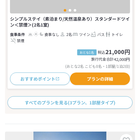
シンプルステイ（素泊まり/天然温泉あり）スタンダードツイ
ン＜禁煙＞(2名1室)
食事なし
2名
ツイン
バス
トイレ
禁煙
21,000円
税込
おとな1名
旅行代金合計
42,000
円
(おとな2名 こども0名・1部屋/1泊2日)
おすすめポイント
プランの詳細
すべてのプランを見る
(3プラン、1部屋タイプ)