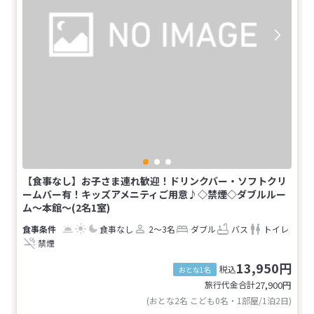
【食事なし】お子さま連れ歓迎！ドリンクバー・ソフトクリ
ームバー有！キッズアメニティご用意♪◇禁煙◇ダブルルー
ム～本館～(2名1室)
食事なし
2～3名
ダブル
バス
トイレ
禁煙
13,950円
税込
おとな1名
旅行代金合計
27,900
円
(おとな2名 こども0名・1部屋/1泊2日)