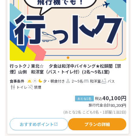
行っトク♪東北☆ 夕食は和洋中バイキング★松韻閣【禁
煙】山側 和洋室（バス・トイレ付）(2名～5名1室)
夕・朝食付き
2～5名
和洋室
バス
トイレ
禁煙
40,100円
税込
おとな1名
旅行代金合計
80,200
円
(おとな2名 こども0名・1部屋/1泊2日)
おすすめポイント
プランの詳細