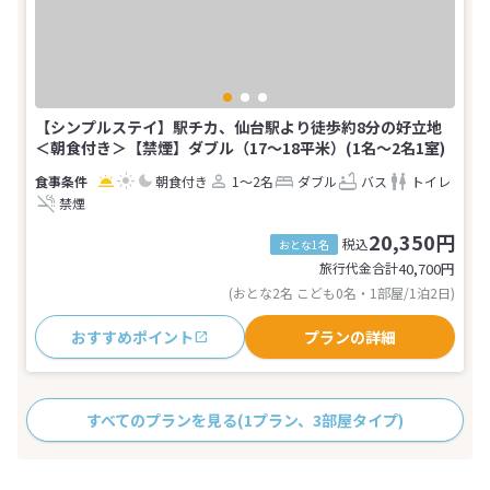
【シンプルステイ】駅チカ、仙台駅より徒歩約8分の好立地
＜朝食付き＞【禁煙】ダブル（17～18平米）(1名～2名1室)
朝食付き
1～2名
ダブル
バス
トイレ
禁煙
20,350円
税込
おとな1名
旅行代金合計
40,700
円
(おとな2名 こども0名・1部屋/1泊2日)
おすすめポイント
プランの詳細
すべてのプランを見る
(1プラン、3部屋タイプ)