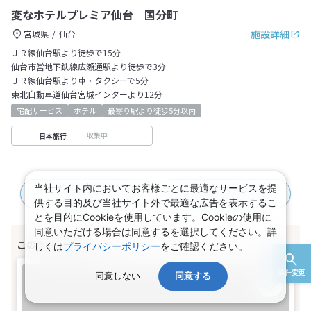
変なホテルプレミア仙台 国分町
施設詳細
宮城県
仙台
ＪＲ線仙台駅より徒歩で15分
仙台市営地下鉄線広瀬通駅より徒歩で3分
ＪＲ線仙台駅より車・タクシーで5分
東北自動車道仙台宮城インターより12分
宅配サービス
ホテル
最寄り駅より徒歩5分以内
収集中
日本旅行
当社サイト内においてお客様ごとに最適なサービスを提
JR＋宿泊プラン
航空＋宿泊プラン
供する目的及び当社サイト外で最適な広告を表示するこ
とを目的にCookieを使用しています。Cookieの使用に
同意いただける場合は同意するを選択してください。詳
しくは
プライバシーポリシー
をご確認ください。
条件変更
同意しない
同意する