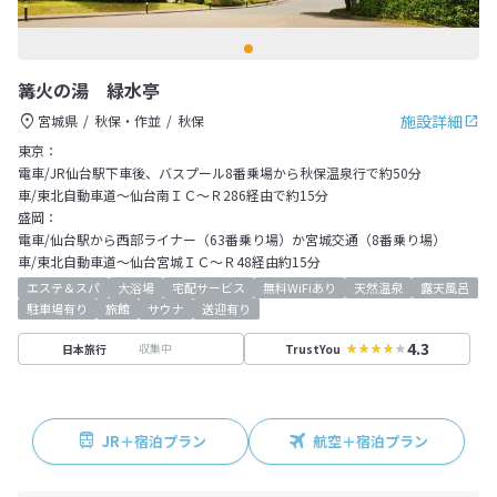
篝火の湯 緑水亭
施設詳細
宮城県
秋保・作並
秋保
東京：
電車/JR仙台駅下車後、バスプール8番乗場から秋保温泉行で約50分
車/東北自動車道～仙台南ＩＣ～Ｒ286経由で約15分
盛岡：
電車/仙台駅から西部ライナー（63番乗り場）か宮城交通（8番乗り場）
車/東北自動車道～仙台宮城ＩＣ～Ｒ48経由約15分
エステ＆スパ
大浴場
宅配サービス
無料WiFiあり
天然温泉
露天風呂
駐車場有り
旅館
サウナ
送迎有り
4.3
収集中
日本旅行
TrustYou
JR＋宿泊プラン
航空＋宿泊プラン