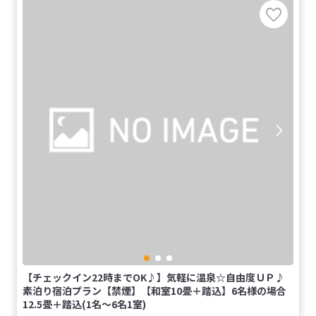
【チェックイン22時までOK♪】気軽に温泉☆自由度ＵＰ♪
素泊り宿泊プラン【禁煙】【和室10畳＋踏込】6名様の場合
12.5畳＋踏込(1名～6名1室)