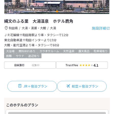
縄文のふる里 大湯温泉 ホテル鹿角
施設詳細
秋田県
大湯・湯瀬・大館
大湯
ＪＲ花輪線十和田南駅より車・タクシーで12分
東北自動車道十和田インターより15分
大館・能代空港より車・タクシーで60分
大浴場
無料WiFiあり
カラオケルーム
天然温泉
露天風呂
駐車場有り
旅館
サウナ
送迎有り
4.1
収集中
日本旅行
TrustYou
JR＋宿泊プラン
航空＋宿泊プラン