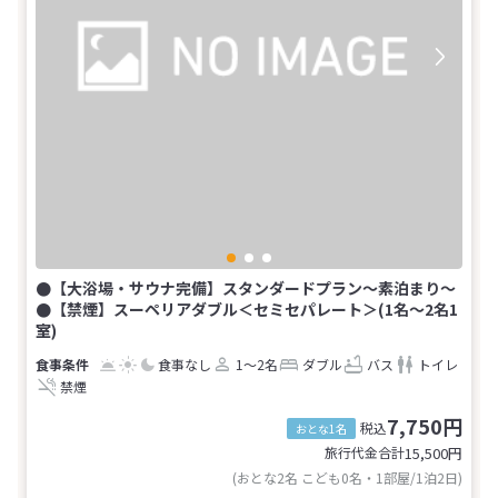
●【大浴場・サウナ完備】スタンダードプラン～素泊まり～
●【禁煙】スーペリアダブル＜セミセパレート＞(1名～2名1
室)
食事なし
1～2名
ダブル
バス
トイレ
禁煙
7,750円
税込
おとな1名
旅行代金合計
15,500
円
(おとな2名 こども0名・1部屋/1泊2日)