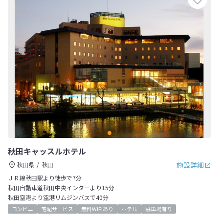
秋田キャッスルホテル
施設詳細
秋田県
秋田
ＪＲ線秋田駅より徒歩で7分
秋田自動車道秋田中央インターより15分
秋田空港より空港リムジンバスで40分
コンビニ
宅配サービス
無料WiFiあり
ホテル
駐車場有り