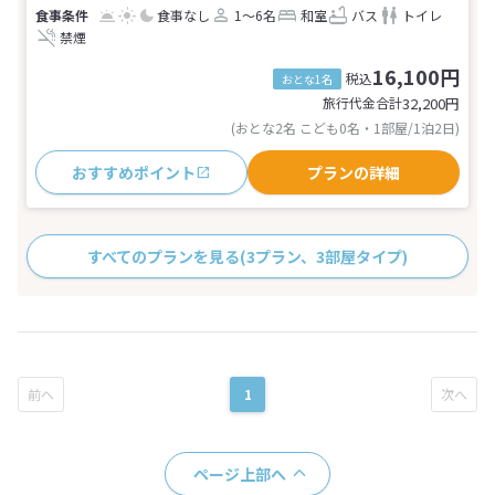
食事なし
1～6名
和室
バス
トイレ
禁煙
16,100円
税込
おとな1名
旅行代金合計
32,200
円
(おとな2名 こども0名・1部屋/1泊2日)
おすすめポイント
プランの詳細
すべてのプランを見る
(3プラン、3部屋タイプ)
1
ページ上部へ