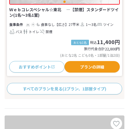
Ｗｅｂコレスペシャル☆東北 ―【禁煙】スタンダードツイ
ン(1名～3名1室)
食事なし
【広さ】27平米
1～3名
ツイン
バス
トイレ
禁煙
11,400円
税込
おとな1名
旅行代金合計
22,800
円
(おとな2名 こども0名・1部屋/1泊2日)
おすすめポイント
プランの詳細
すべてのプランを見る
(2プラン、1部屋タイプ)