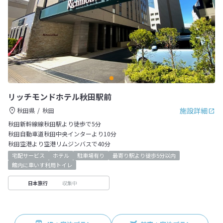
リッチモンドホテル秋田駅前
施設詳細
秋田県
秋田
秋田新幹線線秋田駅より徒歩で5分
秋田自動車道秋田中央インターより10分
秋田空港より空港リムジンバスで40分
宅配サービス
ホテル
駐車場有り
最寄り駅より徒歩5分以内
館内に車いす利用トイレ
収集中
日本旅行