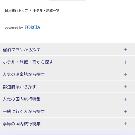
日本旅行トップ
ホテル・旅館一覧
宿泊プランから探す
北海道
ホテル・旅館・宿
から探す
東北
北海道ホテル・旅館
人気の温泉地
から探す
青森県
岩手県
北海道
都道府県から探す
宮城県
秋田県
青森県ホテル・旅館
岩手県ホテル・旅館
湯の川温泉(北海道)
定山渓温泉(北海道)
人気の国内旅行特集
山形県
福島県
宮城県ホテル・旅館
秋田県ホテル・旅館
十勝川温泉(北海道)
阿寒湖温泉(北海道)
北海道旅行・ツアー
東京ディズニーリゾート®への旅
ユニバーサル・スタジオ・ジャパ
一緒に行く人
から探す
ンへの旅
関東
山形県ホテル・旅館
福島県ホテル・旅館
洞爺湖温泉(北海道)
川湯温泉(北海道)
東北
一人旅 国内版
家族・子連れ旅行 国内版
季節の国内旅行特集
温泉旅行
日帰り旅行
東京都
神奈川県
層雲峡温泉(北海道)
知床温泉(北海道)
青森旅行・ツアー
岩手旅行・ツアー