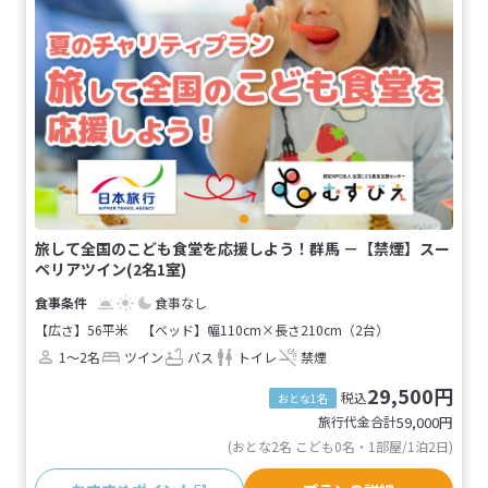
旅して全国のこども食堂を応援しよう！群馬 －【禁煙】スー
ペリアツイン(2名1室)
食事なし
【広さ】56平米
【ベッド】幅110cm×長さ210cm（2台）
1～2名
ツイン
バス
トイレ
禁煙
29,500円
税込
おとな1名
旅行代金合計
59,000
円
(おとな2名 こども0名・1部屋/1泊2日)