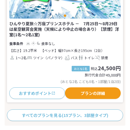
ひんやり夏旅☆万座プリンスホテル － 7月25日～8月29日
は星空観賞会実施（天候により中止の場合あり）【禁煙】洋
室(1名～2名1室)
食事なし
【広さ】19.2平米
【ベッド】幅97cm×長さ195cm（2台）
1～2名
ツイン（パノラマ）
バス
トイレ
禁煙
24,500円
税込
おとな1名
旅行代金合計
49,000
円
(おとな2名 こども0名・1部屋/1泊2日)
おすすめポイント
プランの詳細
すべてのプランを見る
(15プラン、3部屋タイプ)