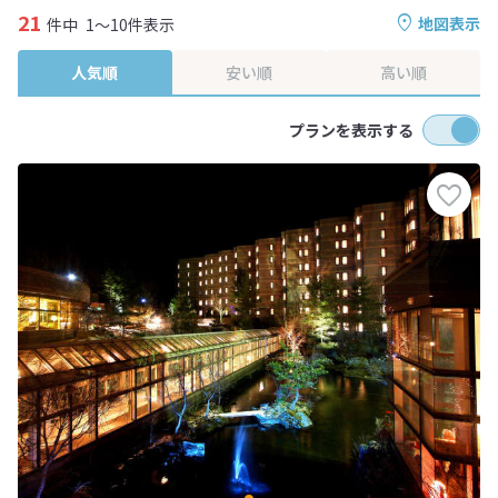
21
地図表示
件中
1～10件表示
人気順
安い順
高い順
プランを表示する