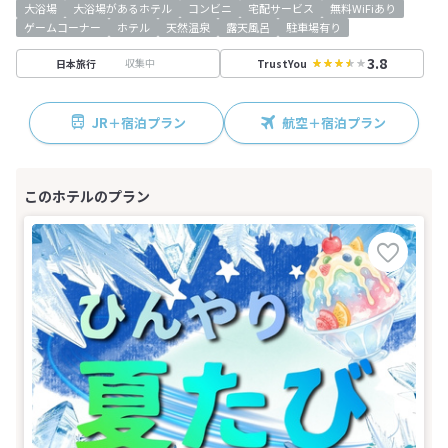
大浴場
大浴場があるホテル
コンビニ
宅配サービス
無料WiFiあり
ゲームコーナー
ホテル
天然温泉
露天風呂
駐車場有り
3.8
収集中
日本旅行
TrustYou
JR＋宿泊プラン
航空＋宿泊プラン