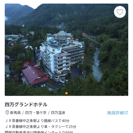
四万グランドホテル
施設詳細
群馬県
四万・猿ケ京
四万温泉
ＪＲ吾妻線中之条駅より路線バスで40分
ＪＲ吾妻線中之条駅より車・タクシーで25分
関越自動車道渋川伊香保インターより60分