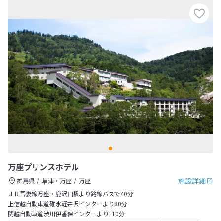
万座プリンスホテル
施設詳細
群馬県
草津・万座
万座
ＪＲ吾妻線万座・鹿沢口駅より路線バスで40分
上信越自動車道碓氷軽井沢インターより80分
関越自動車道渋川伊香保インターより110分