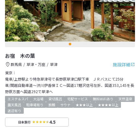
お宿 木の葉
施設詳細
群馬県
草津・万座
草津
東京：
電車/上野駅より特急草津号で長野原草津口駅下車 ＪＲバスにて25分
車/関越自動車道～渋川伊香保ＩＣ～国道17鯉沢信号左折、国道353,145を長
野原方面へ国道292で草津へ
エステ＆スパ
大浴場
貸切風呂
宅配サービス
無料WiFiあり
天然温泉
露天風呂
駐車場有り
旅館
サウナ
★★★以上
★★★★以上
送迎有り
4.5
日本旅行