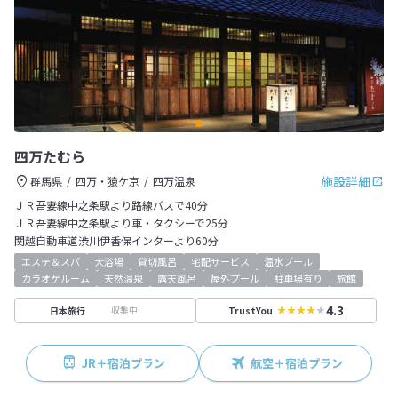
四万たむら
施設詳細
群馬県
四万・猿ケ京
四万温泉
ＪＲ吾妻線中之条駅より路線バスで40分
ＪＲ吾妻線中之条駅より車・タクシーで25分
関越自動車道渋川伊香保インターより60分
エステ＆スパ
大浴場
貸切風呂
宅配サービス
温水プール
カラオケルーム
天然温泉
露天風呂
屋外プール
駐車場有り
旅館
4.3
収集中
日本旅行
TrustYou
JR＋宿泊プラン
航空＋宿泊プラン