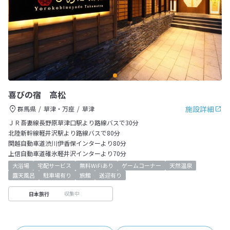
喜びの宿 高松
施設詳細
群馬県
草津・万座
草津
ＪＲ吾妻線長野原草津口駅より路線バスで30分
北陸新幹線軽井沢駅より路線バスで80分
関越自動車道渋川伊香保インターより80分
上信自動車道碓氷軽井沢インターより70分
大浴場
宅配サービス
無料WiFiあり
ゲームコーナー
天然温泉
露天風呂
駐車場有り
旅館
送迎有り
収集中
日本旅行