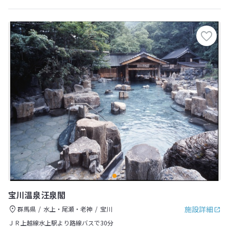
宝川温泉汪泉閣
施設詳細
群馬県
水上・尾瀬・老神
宝川
ＪＲ上越線水上駅より路線バスで30分