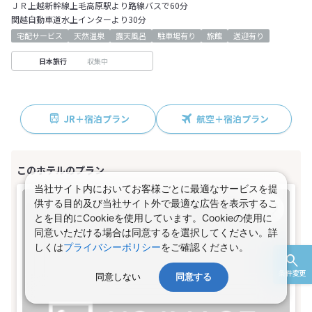
ＪＲ上越新幹線上毛高原駅より路線バスで60分
関越自動車道水上インターより30分
宅配サービス
天然温泉
露天風呂
駐車場有り
旅館
送迎有り
収集中
日本旅行
JR＋宿泊プラン
航空＋宿泊プラン
当社サイト内においてお客様ごとに最適なサービスを提
供する目的及び当社サイト外で最適な広告を表示するこ
とを目的にCookieを使用しています。Cookieの使用に
同意いただける場合は同意するを選択してください。詳
しくは
プライバシーポリシー
をご確認ください。
条件変更
同意しない
同意する