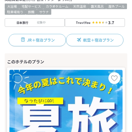
大浴場
宅配サービス
カラオケルーム
天然温泉
露天風呂
屋外プール
駐車場有り
旅館
サウナ
3.7
収集中
日本旅行
TrustYou
JR＋宿泊プラン
航空＋宿泊プラン