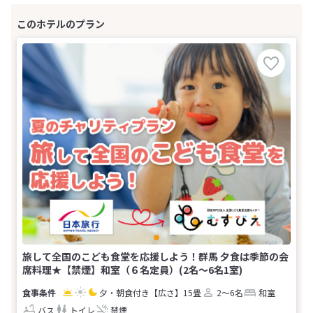
旅して全国のこども食堂を応援しよう！群馬 夕食は季節の会
席料理★【禁煙】和室（６名定員）(2名～6名1室)
夕・朝食付き
【広さ】15畳
2～6名
和室
バス
トイレ
禁煙