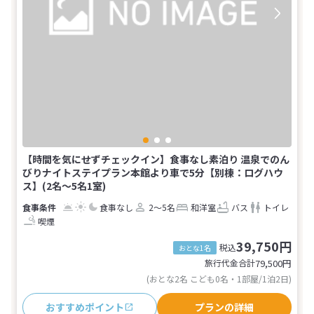
【時間を気にせずチェックイン】食事なし素泊り 温泉でのん
びりナイトステイプラン本館より車で5分【別棟：ログハウ
ス】(2名～5名1室)
食事なし
2～5名
和洋室
バス
トイレ
喫煙
39,750円
税込
おとな1名
旅行代金合計
79,500
円
(おとな2名 こども0名・1部屋/1泊2日)
おすすめポイント
プランの詳細