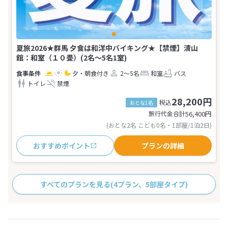
夏旅2026★群馬 夕食は和洋中バイキング★【禁煙】清山
館：和室（１０畳）(2名～5名1室)
夕・朝食付き
2～5名
和室
バス
トイレ
禁煙
28,200円
税込
おとな1名
旅行代金合計
56,400
円
(おとな2名 こども0名・1部屋/1泊2日)
おすすめポイント
プランの詳細
すべてのプランを見る
(4プラン、5部屋タイプ)