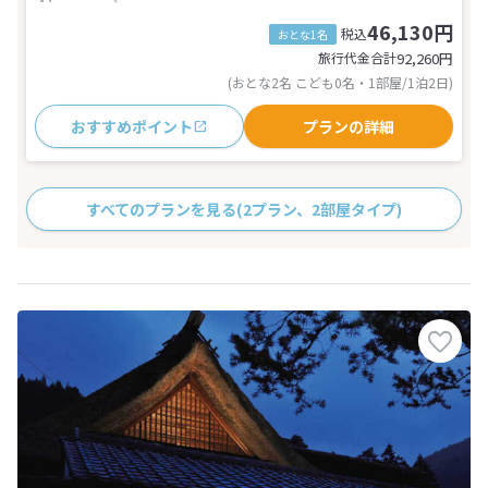
46,130円
税込
おとな1名
旅行代金合計
92,260
円
(おとな2名 こども0名・1部屋/1泊2日)
おすすめポイント
プランの詳細
すべてのプランを見る
(2プラン、2部屋タイプ)