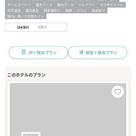
ゲームコーナー
温水プール
屋内プール
ジャグジー
カラオケルーム
天然温泉
露天風呂
駐車場有り
旅館
サウナ
送迎有り
館内に車いす利用トイレ
収集中
日本旅行
JR＋宿泊プラン
航空＋宿泊プラン