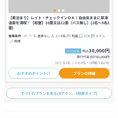
【素泊まり】レイト・チェックインＯＫ！自由気ままに草津
温泉を満喫！【和室】10畳又は12畳（バス無し）(2名～5名1
室)
食事なし
1～6名
和室
バス
トイレ
喫煙
30,000円
税込
おとな1名
旅行代金合計
60,000
円
(おとな2名 こども0名・1部屋/1泊2日)
おすすめポイント
プランの詳細
すべてのプランを見る
(8プラン、3部屋タイプ)