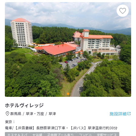
ホテルヴィレッジ
施設詳細
群馬県
草津・万座
草津
東京：
電車/【JR吾妻線】長野原草津口下車・【JRバス】草津温泉行約30分
エステ＆スパ
大浴場
子供用プール有り
コンビニ
宅配サービス