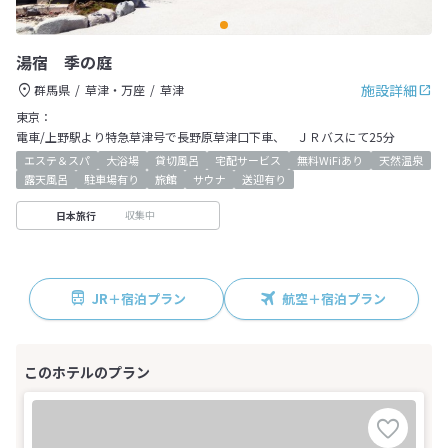
湯宿 季の庭
施設詳細
群馬県
草津・万座
草津
東京：
電車/上野駅より特急草津号で長野原草津口下車、 ＪＲバスにて25分
エステ＆スパ
大浴場
貸切風呂
宅配サービス
無料WiFiあり
天然温泉
露天風呂
駐車場有り
旅館
サウナ
送迎有り
収集中
日本旅行
JR＋宿泊プラン
航空＋宿泊プラン