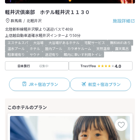
軽井沢倶楽部 ホテル軽井沢１１３０
施設詳細
群馬県
北軽井沢
北陸新幹線軽井沢駅より送迎バスで40分
上信越自動車道碓氷軽井沢インターより50分
エステ＆スパ
大浴場
大浴場があるホテル
宅配サービス
無料WiFiあり
温水プール
ホテル
屋内プール
カラオケルーム
天然温泉
露天風呂
駐車場有り
サウナ
送迎有り
館内に車いす利用トイレ
4.0
収集中
日本旅行
TrustYou
JR＋宿泊プラン
航空＋宿泊プラン