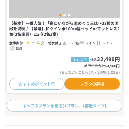
【基本】一番人気！「宿にいながら湯めぐり三昧～23種の湯
殿を満喫♪【禁煙】和ツイン◆100㎝幅ベッドorマットレス2
台(2名定員）21㎡(2名1室)
夕・朝食付き
1～3名
ツイン
トイレ
禁煙
32,490円
税込
おとな1名
旅行代金合計
64,980
円
(おとな2名 こども0名・1部屋/1泊2日)
おすすめポイント
プランの詳細
すべてのプランを見る
(1プラン、1部屋タイプ)