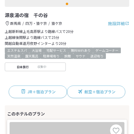
源泉湯の宿 千の谷
施設詳細
群馬県
四万・猿ケ京
猿ケ京
上越新幹線上毛高原駅より路線バスで20分
上越線後閑駅より路線バスで25分
関越自動車道月夜野インターより20分
エステ＆スパ
大浴場
宅配サービス
無料WiFiあり
ゲームコーナー
天然温泉
露天風呂
駐車場有り
旅館
サウナ
送迎有り
収集中
日本旅行
JR＋宿泊プラン
航空＋宿泊プラン