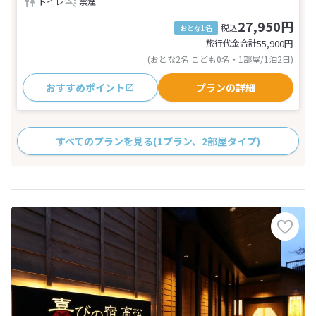
トイレ
禁煙
27,950円
税込
おとな1名
旅行代金合計
55,900
円
(おとな2名 こども0名・1部屋/1泊2日)
おすすめポイント
プランの詳細
すべてのプランを見る
(1プラン、2部屋タイプ)