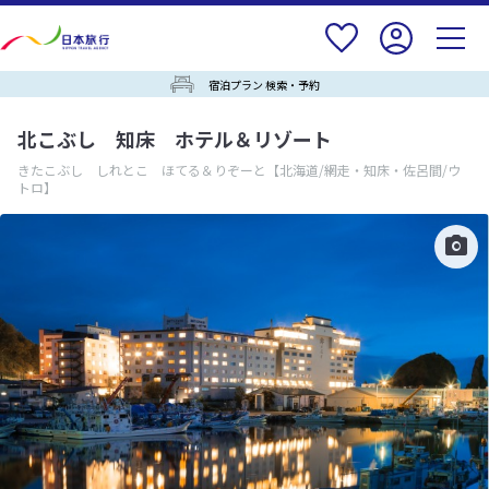
宿泊プラン 検索・予約
北こぶし 知床 ホテル＆リゾート
きたこぶし しれとこ ほてる＆りぞーと
【北海道/網走・知床・佐呂間/ウ
トロ】