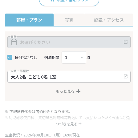
部屋・プラン
写真
施設・アクセス
日程
日付指定なし
宿泊期間
泊
人数・部屋数
もっと見る
※ 下記旅行代金は宿泊代金となります。
※幼児施設使用料、貸切風呂利用料等現地にてお支払いいただく代金は税込
み表記となりますが、消費税増税に伴い代金が一部変更となる場合がござい
つづきを見る
ます。
空室状況：2026年08月10日（月）16:00現在
※表示されている旅行代金・プラン内容は一定時間ごとに更新されます。最