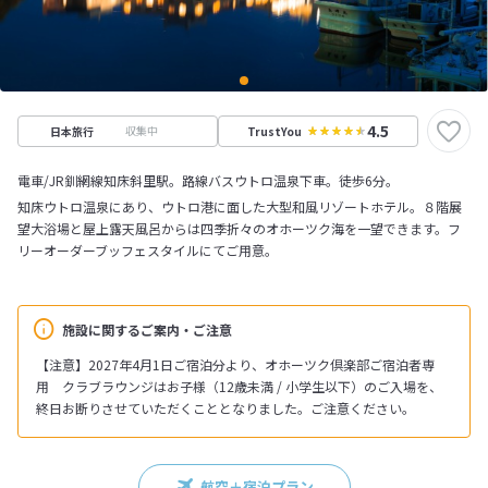
4.5
収集中
日本旅行
TrustYou
電車/JR釧網線知床斜里駅。路線バスウトロ温泉下車。徒歩6分。
知床ウトロ温泉にあり、ウトロ港に面した大型和風リゾートホテル。８階展
望大浴場と屋上露天風呂からは四季折々のオホーツク海を一望できます。フ
リーオーダーブッフェスタイルにてご用意。
施設に関するご案内・ご注意
【注意】2027年4月1日ご宿泊分より、オホーツク倶楽部ご宿泊者専
用 クラブラウンジはお子様（12歳未満 / 小学生以下）のご入場を、
終日お断りさせていただくこととなりました。ご注意ください。
航空＋宿泊プラン