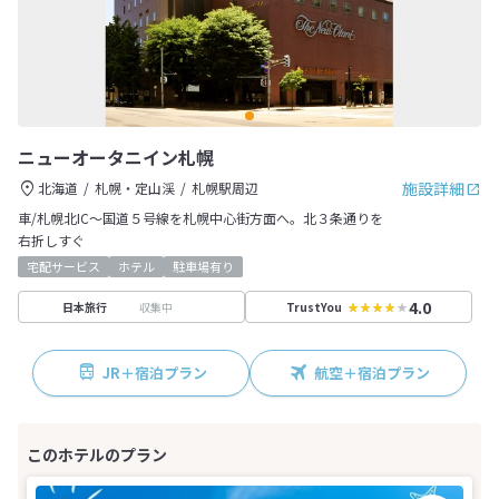
ニューオータニイン札幌
施設詳細
北海道
札幌・定山渓
札幌駅周辺
車/札幌北IC～国道５号線を札幌中心街方面へ。北３条通りを
右折しすぐ
宅配サービス
ホテル
駐車場有り
4.0
収集中
日本旅行
TrustYou
JR＋宿泊プラン
航空＋宿泊プラン