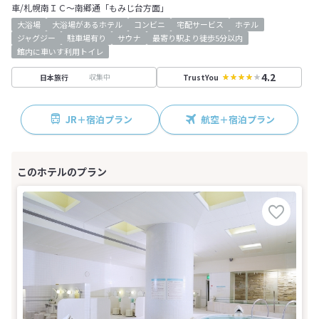
車/札幌南ＩＣ～南郷通「もみじ台方面」
大浴場
大浴場があるホテル
コンビニ
宅配サービス
ホテル
ジャグジー
駐車場有り
サウナ
最寄り駅より徒歩5分以内
館内に車いす利用トイレ
4.2
収集中
日本旅行
TrustYou
JR＋宿泊プラン
航空＋宿泊プラン