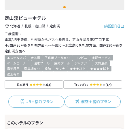
定山渓ビューホテル
施設詳細
北海道
札幌・定山渓
定山渓
千歳空港：
電車/JR千歳線、札幌駅からバスへ乗換え、定山渓温泉東2丁目下車
車/国道36号線を札幌方面へ～千歳IC～北広島ICを札幌方面、国道230号線を
定山渓方面へ
エステ＆スパ
大浴場
子供用プール有り
コンビニ
宅配サービス
ゲームコーナー
温水プール
屋内プール
ジャグジー
天然温泉
露天風呂
駐車場有り
旅館
サウナ
★★★以上
★★★★以上
送迎有り
4.0
3.9
日本旅行
TrustYou
JR＋宿泊プラン
航空＋宿泊プラン