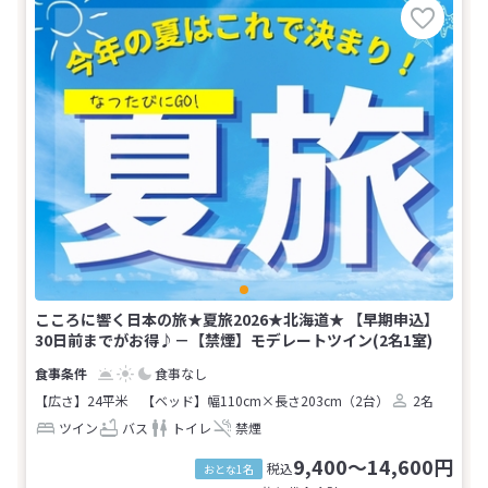
こころに響く日本の旅★夏旅2026★北海道★ 【早期申込】
30日前までがお得♪－【禁煙】モデレートツイン(2名1室)
食事なし
【広さ】24平米
【ベッド】幅110cm×長さ203cm（2台）
2名
ツイン
バス
トイレ
禁煙
9,400～14,600円
税込
おとな1名