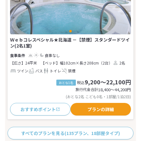
Ｗｅｂコレスペシャル★北海道 －【禁煙】スタンダードツイ
ン(2名1室)
食事なし
【広さ】24平米
【ベッド】幅102cm×長さ208cm（2台）
2名
ツイン
バス
トイレ
禁煙
9,200～22,100円
税込
おとな1名
旅行代金合計
18,400〜44,200
円
(おとな2名 こども0名・1部屋/1泊2日)
おすすめポイント
プランの詳細
すべてのプランを見る
(135プラン、18部屋タイプ)