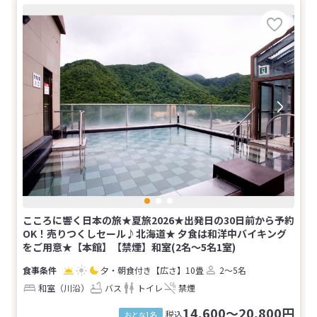
こころに響く日本の旅★夏旅2026★出発日の30日前から予約
OK！売りつくしセール♪北海道★ 夕食は和洋中バイキング
をご用意★【本館】【禁煙】和室(2名～5名1室)
夕・朝食付き
【広さ】10畳
2～5名
和室（川沿）
バス
トイレ
禁煙
14,600～20,800円
税込
おとな1名