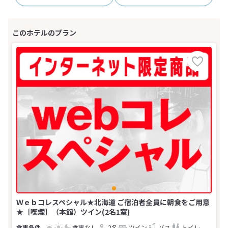
Ｗｅｂコレスペシャル★北海道 ご宿泊者全員に朝食をご用意
★［喫煙］（本館）ツイン(2名1室)
食事なし
2名
ツイン
バス
トイレ