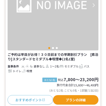
ご予約は早目がお得！３０日前までの早期割引プラン [素泊
り]スタンダードセミダブル◆喫煙◆(2名1室)
食事なし
1～2名
セミダブル
バス
トイレ
喫煙
7,800～23,200円
税込
おとな1名
旅行代金合計
15,600〜46,400
円
(おとな2名 こども0名・1部屋/1泊2日)
おすすめポイント
プランの詳細