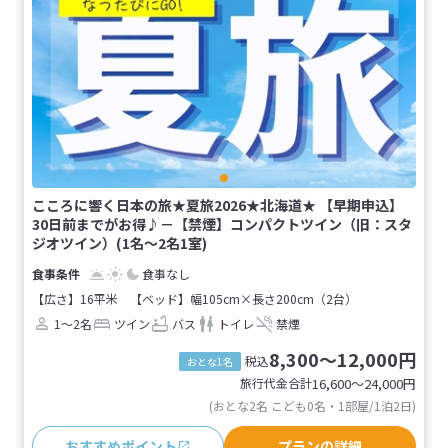
こころに響く日本の旅★夏旅2026★北海道★ 【早期申込】
30日前までがお得♪－【禁煙】コンパクトツイン（旧：スタ
ジオツイン）(1名～2名1室)
食事なし
【広さ】16平米
【ベッド】幅105cm×長さ200cm（2台）
1～2名
ツイン
バス
トイレ
禁煙
8,300～12,000円
税込
おとな1名
旅行代金合計
16,600〜24,000
円
(おとな2名 こども0名・1部屋/1泊2日)
おすすめポイント
プランの詳細