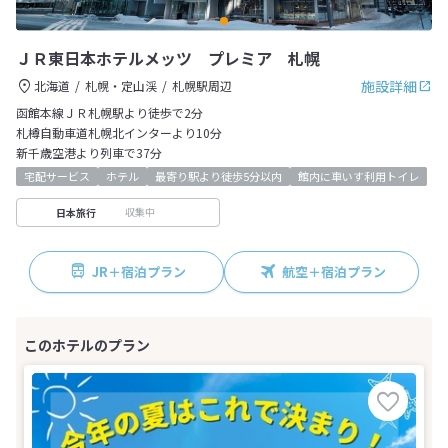
ＪＲ東日本ホテルメッツ プレミア 札幌
施設詳細
北海道
札幌・定山渓
札幌駅周辺
函館本線ＪＲ札幌駅より徒歩で2分
札樽自動車道札幌北インターより10分
新千歳空港より列車で37分
宅配サービス
ホテル
最寄り駅より徒歩5分以内
館内に車いす利用トイレ
収集中
日本旅行
JR＋宿泊プラン
航空＋宿泊プラン