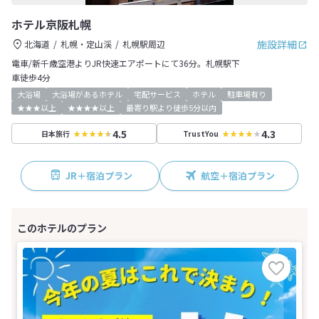
ホテル京阪札幌
施設詳細
北海道
札幌・定山渓
札幌駅周辺
電車/新千歳空港よりJR快速エアポートにて36分。札幌駅下
車徒歩4分
大浴場
大浴場があるホテル
宅配サービス
ホテル
駐車場有り
★★★以上
★★★★以上
最寄り駅より徒歩5分以内
4.5
4.3
日本旅行
TrustYou
JR＋宿泊プラン
航空＋宿泊プラン