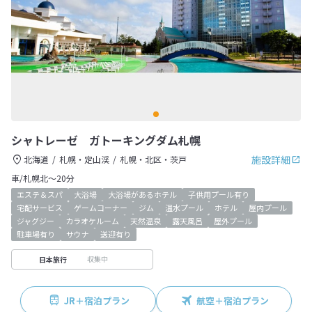
シャトレーゼ ガトーキングダム札幌
施設詳細
北海道
札幌・定山渓
札幌・北区・茨戸
車/札幌北～20分
エステ＆スパ
大浴場
大浴場があるホテル
子供用プール有り
宅配サービス
ゲームコーナー
ジム
温水プール
ホテル
屋内プール
ジャグジー
カラオケルーム
天然温泉
露天風呂
屋外プール
駐車場有り
サウナ
送迎有り
収集中
日本旅行
JR＋宿泊プラン
航空＋宿泊プラン