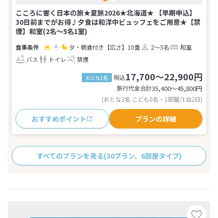
こころに響く日本の旅★夏旅2026★北海道★ 【早期申込】
30日前までがお得♪夕食は和洋中ビュッフェをご用意★【禁
煙】和室(2名～5名1室)
夕・朝食付き
【広さ】10畳
2～5名
和室
バス
トイレ
禁煙
17,700～22,900円
税込
おとな1名
旅行代金合計
35,400〜45,800
円
(おとな2名 こども0名・1部屋/1泊2日)
おすすめポイント
プランの詳細
すべてのプランを見る
(30プラン、6部屋タイプ)