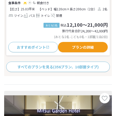
朝食付き
【広さ】25.03平米
【ベッド】幅120cm×長さ200cm（2台）
2名
ツイン
バス
トイレ
禁煙
12,100～21,000円
税込
おとな1名
旅行代金合計
24,200〜42,000
円
(おとな2名 こども0名・1部屋/1泊2日)
おすすめポイント
プランの詳細
すべてのプランを見る
(356プラン、10部屋タイプ)