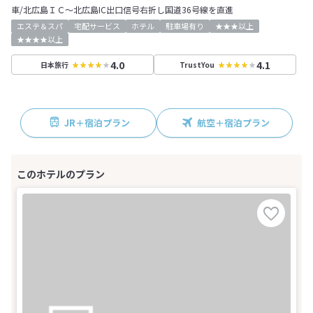
車/北広島ＩＣ～北広島IC出口信号右折し国道36号線を直進
エステ＆スパ
宅配サービス
ホテル
駐車場有り
★★★以上
★★★★以上
4.0
4.1
日本旅行
TrustYou
JR＋宿泊プラン
航空＋宿泊プラン