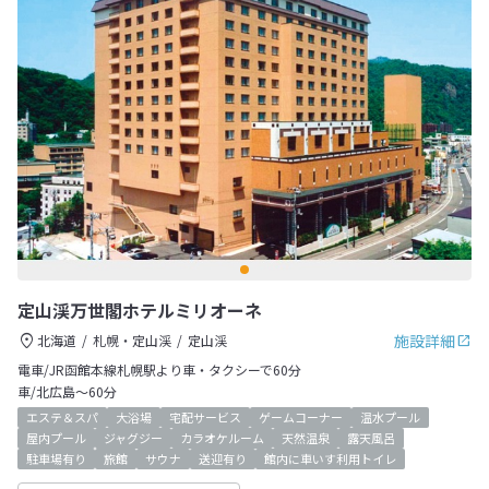
定山渓万世閣ホテルミリオーネ
施設詳細
北海道
札幌・定山渓
定山渓
電車/JR函館本線札幌駅より車・タクシーで60分
車/北広島～60分
エステ＆スパ
大浴場
宅配サービス
ゲームコーナー
温水プール
屋内プール
ジャグジー
カラオケルーム
天然温泉
露天風呂
駐車場有り
旅館
サウナ
送迎有り
館内に車いす利用トイレ