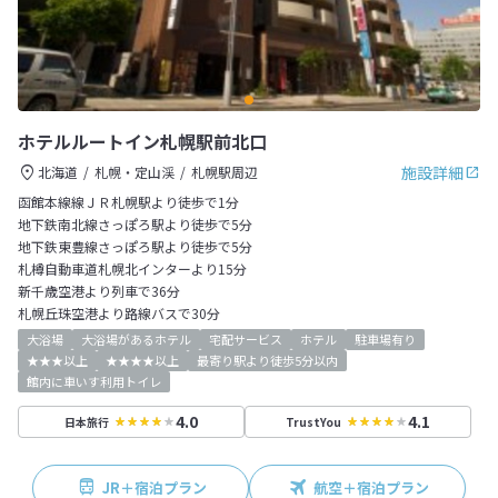
ホテルルートイン札幌駅前北口
施設詳細
北海道
札幌・定山渓
札幌駅周辺
函館本線線ＪＲ札幌駅より徒歩で1分
地下鉄南北線さっぽろ駅より徒歩で5分
地下鉄東豊線さっぽろ駅より徒歩で5分
札樽自動車道札幌北インターより15分
新千歳空港より列車で36分
札幌丘珠空港より路線バスで30分
大浴場
大浴場があるホテル
宅配サービス
ホテル
駐車場有り
★★★以上
★★★★以上
最寄り駅より徒歩5分以内
館内に車いす利用トイレ
4.0
4.1
日本旅行
TrustYou
JR＋宿泊プラン
航空＋宿泊プラン