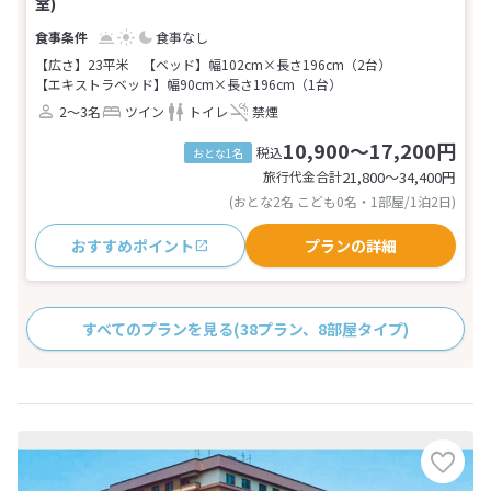
室)
食事なし
【広さ】23平米
【ベッド】幅102cm×長さ196cm（2台）
【エキストラベッド】幅90cm×長さ196cm（1台）
2～3名
ツイン
トイレ
禁煙
10,900～17,200円
税込
おとな1名
旅行代金合計
21,800〜34,400
円
(おとな2名 こども0名・1部屋/1泊2日)
おすすめポイント
プランの詳細
すべてのプランを見る
(38プラン、8部屋タイプ)