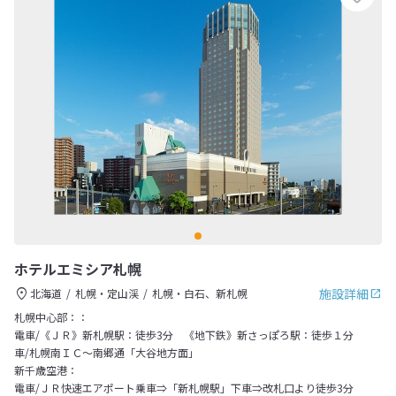
ホテルエミシア札幌
施設詳細
北海道
札幌・定山渓
札幌・白石、新札幌
札幌中心部：：
電車/《ＪＲ》新札幌駅：徒歩3分 《地下鉄》新さっぽろ駅：徒歩１分
車/札幌南ＩＣ～南郷通「大谷地方面」
新千歳空港：
電車/ＪＲ快速エアポート乗車⇒「新札幌駅」下車⇒改札口より徒歩3分