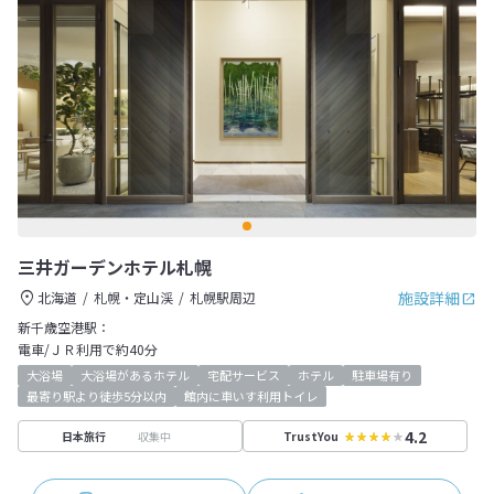
三井ガーデンホテル札幌
施設詳細
北海道
札幌・定山渓
札幌駅周辺
新千歳空港駅：
電車/ＪＲ利用で約40分
大浴場
大浴場があるホテル
宅配サービス
ホテル
駐車場有り
最寄り駅より徒歩5分以内
館内に車いす利用トイレ
4.2
収集中
日本旅行
TrustYou