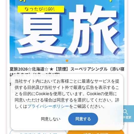
夏旅2026☆北海道☆ ★【禁煙】スーペリアシングル（添い寝
は1名まで）(1名～2名1室)
当社サイト内においてお客様ごとに最適なサービスを提
朝食付き
供する目的及び当社サイト外で最適な広告を表示するこ
【広さ】17平米
【ベッド】幅140cm×長さ195cm（1台）
とを目的にCookieを使用しています。Cookieの使用に
1～2名
シングル
バス
トイレ
禁煙
同意いただける場合は同意するを選択してください。詳
しくは
プライバシーポリシー
をご確認ください。
6,300～21,300円
税込
おとな1名
旅行代金合計
12,600〜42,600
円
条件変更
同意しない
同意する
(おとな2名 こども0名・1部屋/1泊2日)