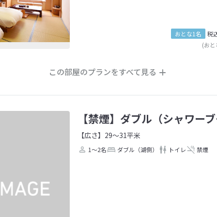
おとな1名
税
(おと
この部屋のプランをすべて見る
【禁煙】ダブル（シャワーブ
【広さ】29～31平米
1～2名
ダブル（湖側）
トイレ
禁煙