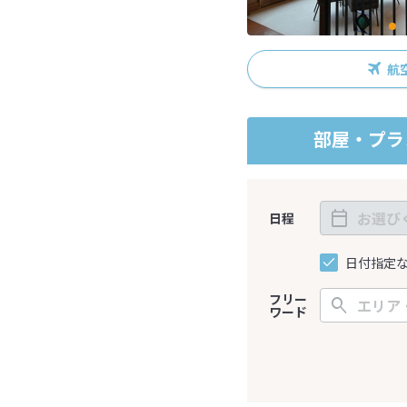
航
部屋・プラ
日程
日付指定
フリー
ワード