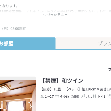
となります。
呂利用料等現地にてお支払いいただく代金は税込み表記となりますが、
つづきを見る
す。
・プラン内容は一定時間ごとに更新されます。最終確認画面でご確認く
（日）08:00現在
お部屋
プラ
【禁煙】和ツイン
【広さ】10畳
【ベッド】幅110cm×長さ19
1～2名
その他（湖側）
バス
トイレ