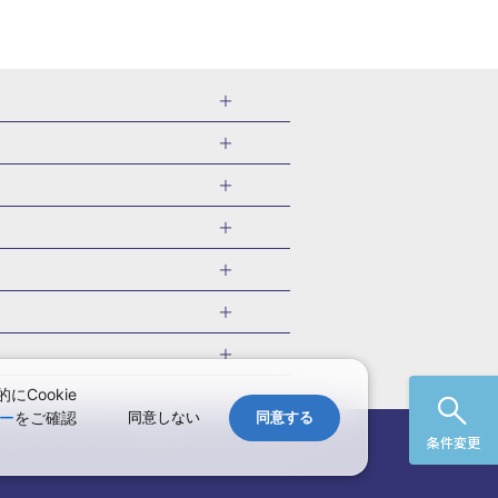
千葉県
茨城県
岐阜県
愛知県
・旅館
愛媛県
中国
ル・旅館
北海道)
鹿児島県
沖縄県
・旅館
やま温泉(山形)
ツアー
ル・旅館
福井)
関東
千葉旅行・ツアー
・旅館
四万温泉(群馬)
福井旅行・ツアー
館
熱川温泉(静岡)
 国内版
ツアー
・旅館
部温泉(山梨)
兵庫旅行・ツアー
国内旅行
Cookie
・旅館
関西
ー
をご確認
同意しない
同意する
愛媛旅行・ツアー
国内旅行
)
玉造温泉(島根)
システムメンテナンスの
お知らせ
サイトマップ
条件変更
九州
野温泉(佐賀)
・ツアー