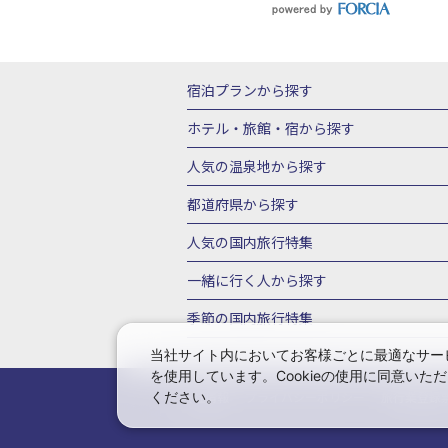
宿泊プランから探す
北海道
東北
青森県
岩手県
宮城
ホテル・旅館・宿
から探す
栃木県
群馬県
北陸
富山県
石川
北海道ホテル・旅館
青森県ホテ
人気の温泉地
から探す
三重県
近畿
滋賀県
京都府
大阪
山形県ホテル・旅館
福島県ホテル・旅
北海道
湯の川温泉(北海道)
定山渓温
都道府県から探す
岡山県
広島県
鳥取県
島根県
山
千葉県ホテル・旅館
茨城県ホテル・旅
川湯温泉(北海道)
層雲峡温泉(北海道)
北海道旅行・ツアー
東北
青
人気の国内旅行特集
石川県ホテル・旅館
福井県ホテル・旅
鳴子温泉(宮城)
秋保温泉(宮城)
飯坂
山形旅行・ツアー
福島旅行・ツアー
静岡県ホテル・旅館
岐阜県ホテル・旅
東京ディズニーリゾート®への旅
ユニ
一緒に行く人
から探す
鬼怒川温泉(栃木)
川治温泉(栃木)
湯
茨城旅行・ツアー
栃木旅行・ツアー
京都府ホテル・旅館
大阪府ホテル・旅
伊豆箱根
箱根湯本温泉(神奈川)
強羅
一人旅 国内版
家族・子連れ旅行 国内
季節の国内旅行特集
甲信越
山梨旅行・ツアー
新潟旅行・
徳島県ホテル・旅館
高知県ホテル・旅
堂ヶ島温泉(静岡)
甲信越
河口湖温泉(
愛知旅行・ツアー
三重旅行・ツアー
桜・お花見特集
ゴールデンウィーク（
当社サイト内においてお客様ごとに最適なサービ
広島県ホテル・旅館
鳥取県ホテル・旅
白骨温泉(長野)
湯田中渋温泉(長野)
を使用しています。Cookieの使用に同意い
奈良旅行・ツアー
和歌山旅行・ツアー
9月の国内旅行
10月の国内旅行
11
佐賀県ホテル・旅館
長崎県ホテル・旅
有馬温泉(兵庫)
城崎温泉(兵庫)
湯村
ください。
会社情報
プライバシーポリシー
旅行業登録
中国
岡山旅行・ツアー
広島旅行・ツ
1月の国内旅行
2月の国内旅行
3月
鹿児島県ホテル・旅館
沖縄県ホテル・
長門湯本(山口)
四国
こんぴら温泉(香
福岡旅行・ツアー
佐賀旅行・ツアー