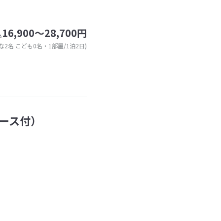
16,900～28,700円
込
な2名 こども0名・1部屋/1泊2日)
ース付）