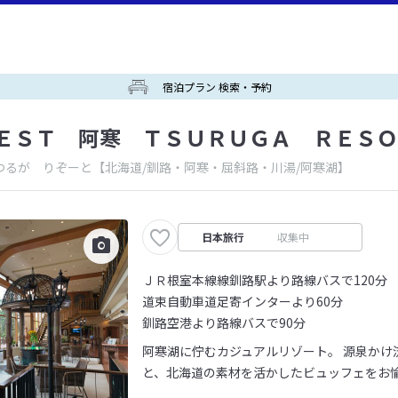
宿泊プラン 検索・予約
ＥＳＴ 阿寒 ＴＳＵＲＵＧＡ ＲＥＳＯ
つるが りぞーと
【北海道/釧路・阿寒・屈斜路・川湯/阿寒湖】
日本旅行
収集中
ＪＲ根室本線線釧路駅より路線バスで120分
道束自動車道足寄インターより60分
釧路空港より路線バスで90分
阿寒湖に佇むカジュアルリゾート。 源泉かけ
と、北海道の素材を活かしたビュッフェをお