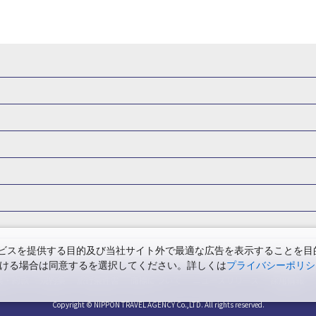
県
秋田県
山形県
福島県
関東
東京都
神奈川県
埼玉県
県
福井県
甲信越
山梨県
新潟県
長野県
東海
静岡県
ル・旅館
岩手県ホテル・旅館
宮城県ホテル・旅館
秋田県ホテル
府
兵庫県
奈良県
和歌山県
四国
徳島県
高知県
香川県
館
東京都ホテル・旅館
神奈川県ホテル・旅館
埼玉県ホテ
泉(北海道)
十勝川温泉(北海道)
阿寒湖温泉(北海道)
洞爺湖温泉(
口県
九州
福岡県
佐賀県
長崎県
熊本県
大分県
宮崎県
館
栃木県ホテル・旅館
群馬県ホテル・旅館
富山県ホテル
知床温泉(北海道)
東北
花巻温泉(岩手)
蔵王温泉(山形)
かみの
森旅行・ツアー
岩手旅行・ツアー
宮城旅行・ツアー
秋田旅行・
館
山梨県ホテル・旅館
新潟県ホテル・旅館
長野県ホテ
温泉(福島)
北陸
和倉温泉(石川)
宇奈月温泉(富山)
あわら温泉(
関東
東京旅行・ツアー
神奈川旅行・ツアー
埼玉旅行・ツアー
館
愛知県ホテル・旅館
三重県ホテル・旅館
滋賀県ホテル
バーサル・スタジオ・ジャパンへの旅
温泉旅行
日帰り旅行
西川温泉(栃木)
草津温泉(群馬)
万座温泉(群馬)
伊香保温泉(群馬)
群馬旅行・ツアー
北陸
富山旅行・ツアー
石川旅行・ツアー
館
兵庫県ホテル・旅館
奈良県ホテル・旅館
和歌山県ホテル・旅
温泉(神奈川)
湯河原温泉(神奈川)
熱海温泉(静岡)
伊東温泉(静岡)
版
カップル・夫婦旅行 国内版
女子旅 国内版
卒業旅行・学生旅行
ツアー
長野旅行・ツアー
東海
静岡旅行・ツアー
岐阜旅行・
館
香川県ホテル・旅館
愛媛県ホテル・旅館
岡山県ホテル
山梨)
富士山石和温泉(山梨)
西山温泉(山梨)
瀬波温泉(新潟)
下
関西
滋賀旅行・ツアー
京都旅行・ツアー
大阪旅行・ツアー
GW）の国内旅行
夏休み・お盆の国内旅行
7月の国内旅行
8月の
スを提供する目的及び当社サイト外で最適な広告を表示することを目的に
館
島根県ホテル・旅館
山口県ホテル・旅館
福岡県ホテル
昼神温泉(長野)
東海
浜名湖かんざんじ温泉(静岡)
下呂温泉(岐阜)
ただける場合は同意するを選択してください。詳しくは
プライバシーポリシ
四国
徳島旅行・ツアー
高知旅行・ツアー
香川旅行・ツアー
月の国内旅行
紅葉旅行
クリスマスの国内旅行
年末年始・お正月の
館
熊本県ホテル・旅館
大分県ホテル・旅館
宮崎県ホテル・旅館
温泉(兵庫)
白浜温泉(和歌山)
中国
三朝温泉(鳥取)
皆生温泉(鳥取
票・約款
規約集
旅行条件書
商標について
ニュースリリース
採用情報
アー
鳥取旅行・ツアー
島根旅行・ツアー
山口旅行・ツアー
の国内旅行
旅館
川)
道後温泉(愛媛)
九州
雲仙温泉(長崎)
黒川温泉(熊本)
嬉
長崎旅行・ツアー
Copyright © NIPPON TRAVEL AGENCY Co.,LTD. All rights reserved.
熊本旅行・ツアー
大分旅行・ツアー
宮崎旅行