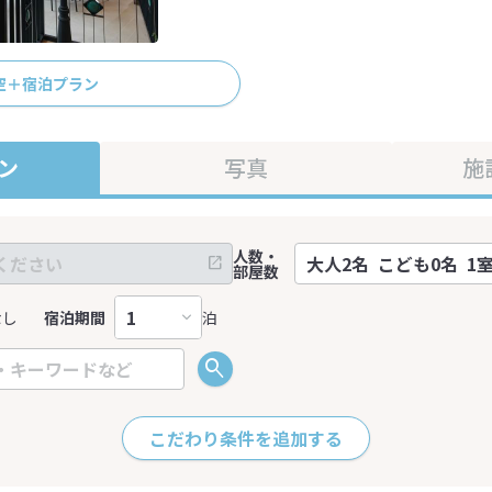
空＋宿泊プラン
ン
写真
施
人数・
部屋数
なし
宿泊期間
泊
こだわり条件を追加する