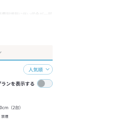
消費税増税に伴い代金が一部
ださい。
ン
人気順
プランを表示する
0cm（2台）
禁煙