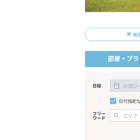
航
部屋・プラ
日程
日付指定
フリー
ワード