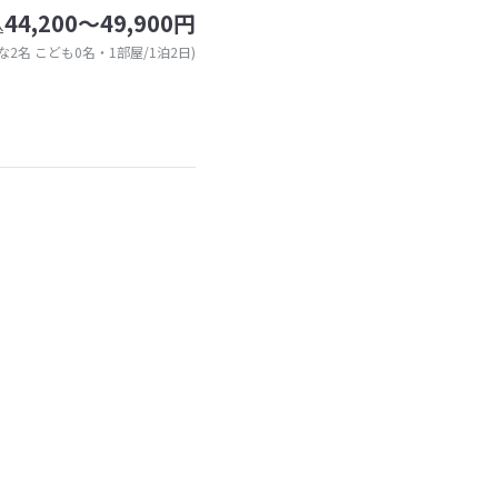
44,200～49,900円
込
な2名 こども0名・1部屋/1泊2日)