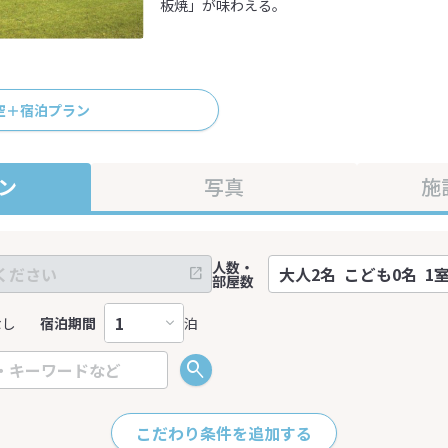
板焼」が味わえる。
空＋宿泊プラン
ン
写真
施
人数・
部屋数
なし
宿泊期間
泊
こだわり条件を追加する