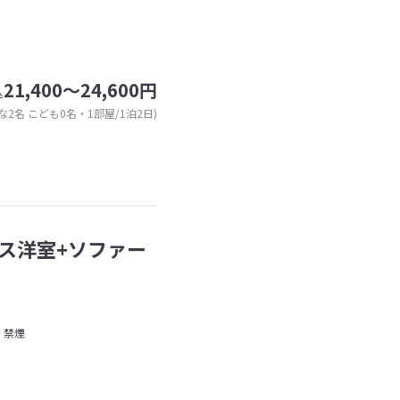
21,400～24,600円
込
な2名 こども0名・1部屋/1泊2日)
ス洋室+ソファー
禁煙