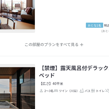
おとな1名
税
(おと
この部屋のプランをすべて見る
【禁煙】露天風呂付デラック
ベッド
【広さ】40平米
2～3名
ツイン（川沿）
バス
トイレ