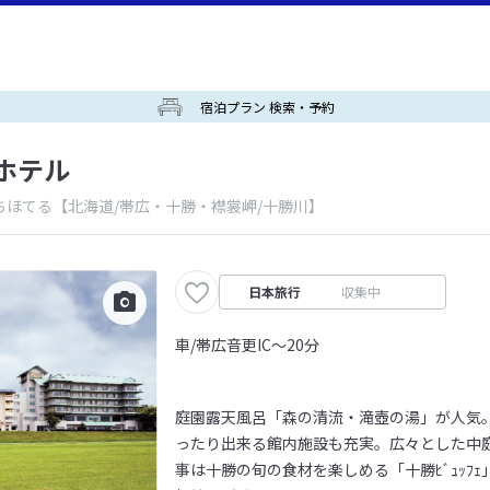
宿泊プラン 検索・予約
ホテル
ちほてる
【北海道/帯広・十勝・襟裳岬/十勝川】
日本旅行
収集中
車/帯広音更IC～20分
庭園露天風呂「森の清流・滝壺の湯」が人気。
ったり出来る館内施設も充実。広々とした中庭には
事は十勝の旬の食材を楽しめる「十勝ﾋﾞｭｯﾌｪ