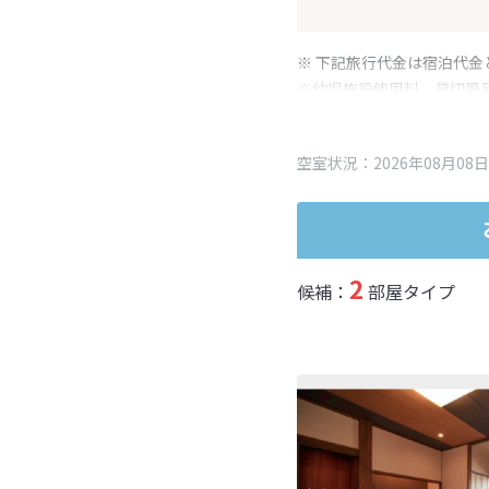
※ 下記旅行代金は宿泊代金
※幼児施設使用料、貸切風
変更となる場合がございま
※表示されている旅行代金
空室状況：2026年08月08日
2
候補：
部屋タイプ