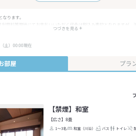
となります。
呂利用料等現地にてお支払いいただく代金は税込み表記となりますが、
つづきを見る
す。
・プラン内容は一定時間ごとに更新されます。最終確認画面でご確認く
（土）00:00現在
お部屋
プラ
【禁煙】和室
【広さ】8畳
1～3名
和室（川沿）
バス
トイレ