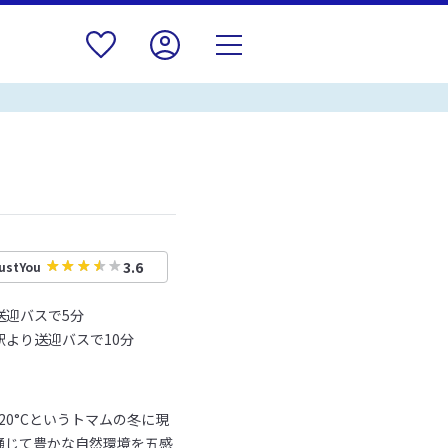
3.6
ustYou
送迎バスで5分
より送迎バスで10分
0°Cというトマムの冬に現
通じて豊かな自然環境を五感