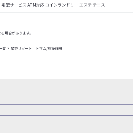
宅配サービス ATM対応 コインランドリー エステ テニス
なる場合があります。
一覧
星野リゾート トマム/施設詳細
県
秋田県
山形県
福島県
関東
東京都
神奈川県
埼玉県
県
福井県
甲信越
山梨県
新潟県
長野県
東海
静岡県
ル・旅館
岩手県ホテル・旅館
宮城県ホテル・旅館
秋田県ホテル
府
兵庫県
奈良県
和歌山県
四国
徳島県
高知県
香川県
館
東京都ホテル・旅館
神奈川県ホテル・旅館
埼玉県ホテ
泉(北海道)
十勝川温泉(北海道)
阿寒湖温泉(北海道)
洞爺湖温泉(
口県
九州
福岡県
佐賀県
長崎県
熊本県
大分県
宮崎県
館
栃木県ホテル・旅館
群馬県ホテル・旅館
富山県ホテル
知床温泉(北海道)
東北
花巻温泉(岩手)
蔵王温泉(山形)
かみの
森旅行・ツアー
岩手旅行・ツアー
宮城旅行・ツアー
秋田旅行・