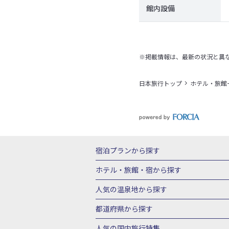
館内設備
※掲載情報は、最新の状況と異
日本旅行トップ
ホテル・旅館
宿泊プランから探す
北海道
東北
青森県
岩手県
宮城
ホテル・旅館・宿
から探す
栃木県
群馬県
北陸
富山県
石川
北海道ホテル・旅館
青森県ホテ
人気の温泉地
から探す
三重県
近畿
滋賀県
京都府
大阪
山形県ホテル・旅館
福島県ホテル・旅
北海道
湯の川温泉(北海道)
定山渓温
都道府県から探す
岡山県
広島県
鳥取県
島根県
山
千葉県ホテル・旅館
茨城県ホテル・旅
川湯温泉(北海道)
層雲峡温泉(北海道)
北海道旅行・ツアー
東北
青
人気の国内旅行特集