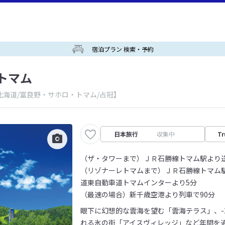
宿泊プラン 検索・予約
トマム
北海道/富良野・サホロ・トマム/占冠】
日本旅行
収集中
Tr
（ザ・タワーまで）ＪＲ石勝線トマム駅より
（リゾナーレトマムまで）ＪＲ石勝線トマム駅
道東自動車道トマムインターより5分
（最速の場合）新千歳空港より列車で90分
眼下に幻想的な雲海を望む「雲海テラス」、-2
れる氷の街「アイスヴィレッジ」など年間を