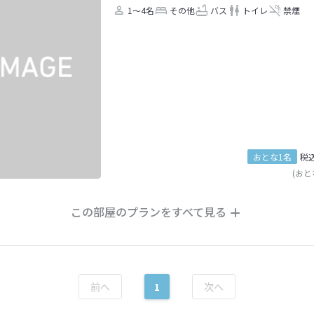
1～4名
その他
バス
トイレ
禁煙
おとな1名
税
(おと
この部屋のプランをすべて見る
1