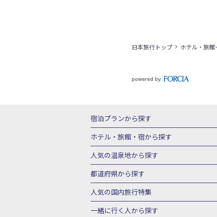
日本旅行トップ
ホテル・旅館
宿泊プランから探す
北海道
東北
青森県
岩手県
宮城
ホテル・旅館・宿
から探す
栃木県
群馬県
北陸
富山県
石川
北海道ホテル・旅館
青森県ホテ
人気の温泉地
から探す
三重県
近畿
滋賀県
京都府
大阪
山形県ホテル・旅館
福島県ホテル・旅
北海道
湯の川温泉(北海道)
定山渓温
都道府県から探す
岡山県
広島県
鳥取県
島根県
山
千葉県ホテル・旅館
茨城県ホテル・旅
川湯温泉(北海道)
層雲峡温泉(北海道)
北海道旅行・ツアー
東北
青
人気の国内旅行特集
石川県ホテル・旅館
福井県ホテル・旅
鳴子温泉(宮城)
秋保温泉(宮城)
飯坂
山形旅行・ツアー
福島旅行・ツアー
静岡県ホテル・旅館
岐阜県ホテル・旅
東京ディズニーリゾート®への旅
ユニ
一緒に行く人
から探す
鬼怒川温泉(栃木)
川治温泉(栃木)
湯