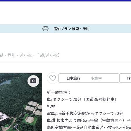
宿泊プラン 検索・予約
爺湖・登別・苫小牧・千歳/苫小牧】
日本旅行
収集中
Tr
新千歳空港：
車/タクシーで20分（国道36号線経由）
札幌：
電車/JR新千歳空港駅からタクシーで20分
車/札幌市内より国道36号線（室蘭方面へ）
島IC室蘭方面～道央自動車道苫小牧東IC～道