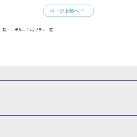
ページ上部へ
一覧
ホテルニドム/プラン一覧
県
秋田県
山形県
福島県
関東
東京都
神奈川県
埼玉県
県
福井県
甲信越
山梨県
新潟県
長野県
東海
静岡県
ル・旅館
岩手県ホテル・旅館
宮城県ホテル・旅館
秋田県ホテル
府
兵庫県
奈良県
和歌山県
四国
徳島県
高知県
香川県
館
東京都ホテル・旅館
神奈川県ホテル・旅館
埼玉県ホテ
泉(北海道)
十勝川温泉(北海道)
阿寒湖温泉(北海道)
洞爺湖温泉(
口県
九州
福岡県
佐賀県
長崎県
熊本県
大分県
宮崎県
館
栃木県ホテル・旅館
群馬県ホテル・旅館
富山県ホテル
知床温泉(北海道)
東北
花巻温泉(岩手)
蔵王温泉(山形)
かみの
森旅行・ツアー
岩手旅行・ツアー
宮城旅行・ツアー
秋田旅行・
館
山梨県ホテル・旅館
新潟県ホテル・旅館
長野県ホテ
温泉(福島)
北陸
和倉温泉(石川)
宇奈月温泉(富山)
あわら温泉(
関東
東京旅行・ツアー
神奈川旅行・ツアー
埼玉旅行・ツアー
館
愛知県ホテル・旅館
三重県ホテル・旅館
滋賀県ホテル
バーサル・スタジオ・ジャパンへの旅
温泉旅行
日帰り旅行
西川温泉(栃木)
草津温泉(群馬)
万座温泉(群馬)
伊香保温泉(群馬)