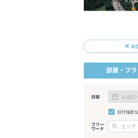
航
部屋・プラ
日程
日付指定
フリー
ワード