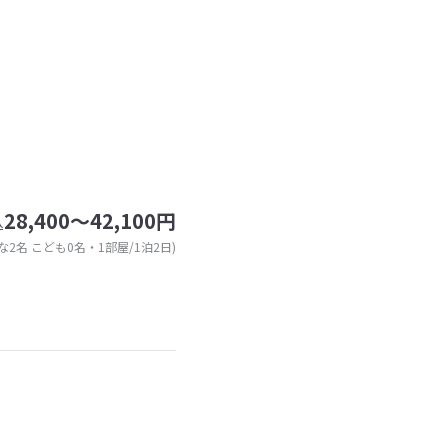
28,400～42,100円
込
な2名 こども0名・1部屋/1泊2日)