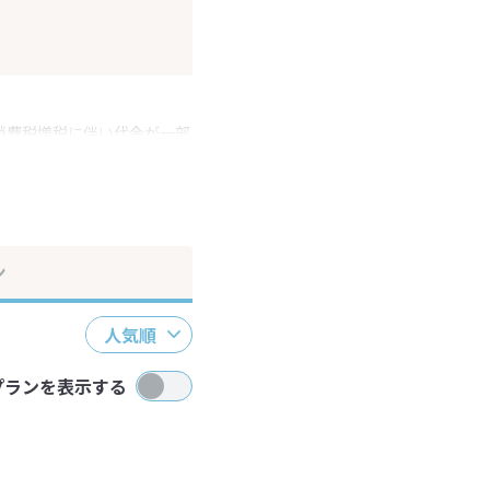
消費税増税に伴い代金が一部
ださい。
ン
人気順
プランを表示する