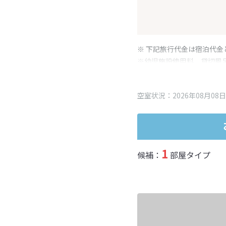
※ 下記旅行代金は宿泊代金
※幼児施設使用料、貸切風
変更となる場合がございま
※表示されている旅行代金
空室状況：2026年08月08日
1
候補：
部屋タイプ