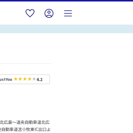
4.2
ustYou
→北広島～道央自動車道北広
央自動車道苫小牧東IC出口よ