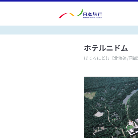
ホテルニドム
ほてるにどむ
【北海道/洞