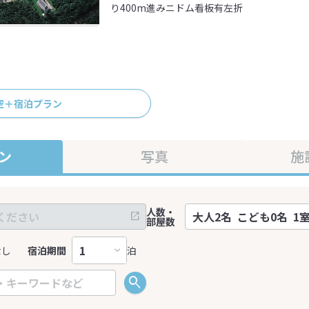
り400m進みニドム看板有左折
空＋宿泊プラン
ン
写真
施
人数・
部屋数
なし
宿泊期間
泊