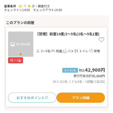
夕・朝食付き
チェックイン14:00 チェックアウト10:00
【禁煙】和室10畳/2～5名(2名～5名1室)
2～5名
和室
バス
トイレ
禁煙
残り3室
42,900円
税込
おとな1名
旅行代金合計
85,800
円
(おとな2名 こども0名・1部屋/1泊2日)
おすすめポイント
プラン詳細