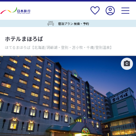
宿泊プラン 検索・予約
ホテルまほろば
ほてるまほろば
【北海道/洞爺湖・登別・苫小牧・千歳/登別温泉】