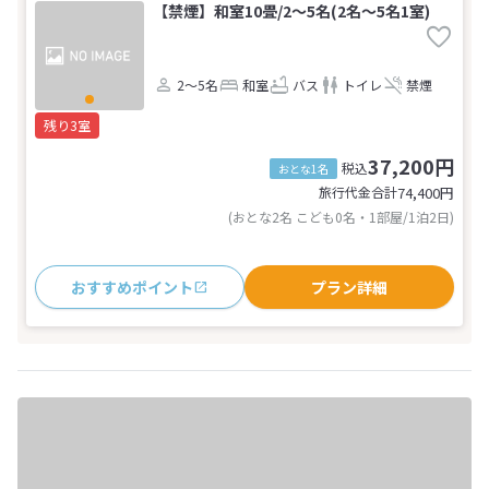
【禁煙】和室10畳/2～5名(2名～5名1室)
2～5名
和室
バス
トイレ
禁煙
残り3室
37,200円
税込
おとな1名
旅行代金合計
74,400
円
(おとな2名 こども0名・1部屋/1泊2日)
おすすめポイント
プラン詳細