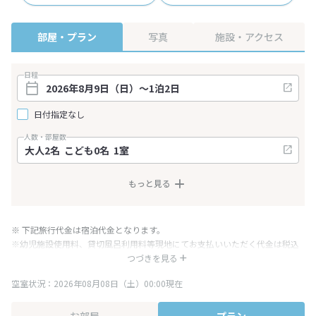
部屋・プラン
写真
施設・アクセス
日程
日付指定なし
人数・部屋数
もっと見る
※ 下記旅行代金は宿泊代金となります。
※幼児施設使用料、貸切風呂利用料等現地にてお支払いいただく代金は税込
み表記となりますが、消費税増税に伴い代金が一部変更となる場合がござい
つづきを見る
ます。
空室状況：2026年08月08日（土）00:00現在
※表示されている旅行代金・プラン内容は一定時間ごとに更新されます。最
終確認画面でご確認ください。