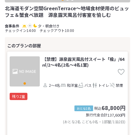
北海道モダン空間GreenTerrace～地場食材使用のビュッ
フェ＆蟹食べ放題 源泉露天風呂付客室を愉しむ
夕・朝食付き
チェックイン14:00 チェックアウト10:00
【禁煙】源泉露天風呂付スイート「楡」/64
㎡/2～4名(2名～4名1室)
2～4名
和洋室
バス
トイレ
禁煙
残り2室
68,800円
税込
おとな1名
旅行代金合計
137,600
円
(おとな2名 こども0名・1部屋/1泊2日)