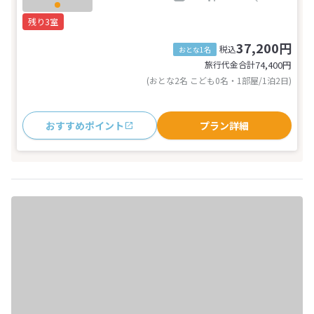
残り3室
37,200円
税込
おとな1名
旅行代金合計
74,400
円
(おとな2名 こども0名・1部屋/1泊2日)
おすすめポイント
プラン詳細