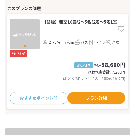
【禁煙】和室10畳/2～5名(2名～5名1室)
2～5名
和室
バス
トイレ
禁煙
残り3室
38,600円
税込
おとな1名
旅行代金合計
77,200
円
(おとな2名 こども0名・1部屋/1泊2日)
おすすめポイント
プラン詳細