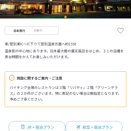
収集中
日本旅行
車/登別東IC～IC下りて登別温泉方面へ約15分
温泉街の中心地にあります。日本最大級の露天風呂をはじめ、３１の浴槽を
男女時間をかえてお楽しみいただけます。
施設に関するご案内・ご注意
バイキング会場のレストランは３階「リバティ」２階「グリーンテラ
ス」の２か所がございます。特に表記のない場合は無指定となります。
予めご了承ください。
JR＋宿泊プラン
航空＋宿泊プラン