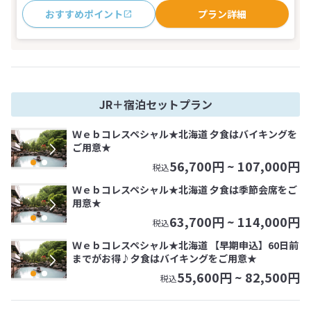
おすすめポイント
プラン詳細
JR＋宿泊セットプラン
Ｗｅｂコレスペシャル★北海道 夕食はバイキングを
ご用意★
56,700
円 ~
107,000
円
税込
Ｗｅｂコレスペシャル★北海道 夕食は季節会席をご
用意★
63,700
円 ~
114,000
円
税込
Ｗｅｂコレスペシャル★北海道 【早期申込】60日前
までがお得♪夕食はバイキングをご用意★
55,600
円 ~
82,500
円
税込