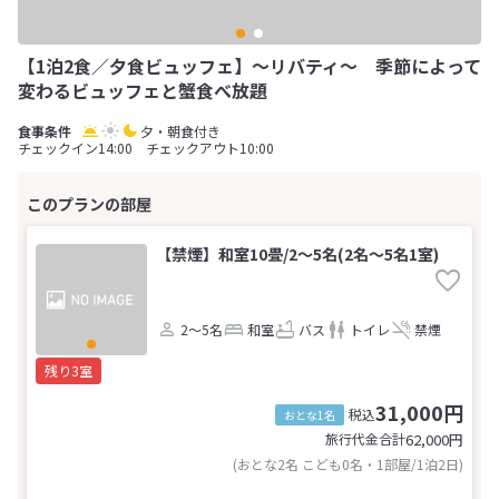
【1泊2食／夕食ビュッフェ】～リバティ～ 季節によって
変わるビュッフェと蟹食べ放題
夕・朝食付き
チェックイン14:00 チェックアウト10:00
【禁煙】和室10畳/2～5名(2名～5名1室)
2～5名
和室
バス
トイレ
禁煙
残り3室
31,000円
税込
おとな1名
旅行代金合計
62,000
円
(おとな2名 こども0名・1部屋/1泊2日)