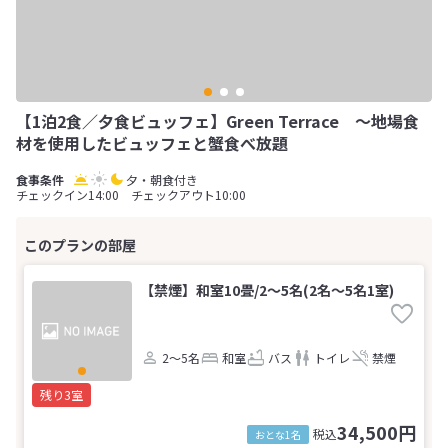
【1泊2食／夕食ビュッフェ】Green Terrace ～地場食
材を使用したビュッフェと蟹食べ放題
夕・朝食付き
チェックイン14:00 チェックアウト10:00
【禁煙】和室10畳/2～5名(2名～5名1室)
2～5名
和室
バス
トイレ
禁煙
残り3室
34,500円
税込
おとな1名