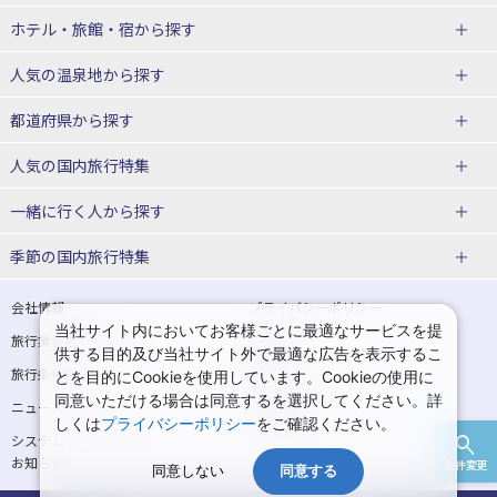
北海道
ホテル・旅館・宿
から探す
東北
北海道ホテル・旅館
人気の温泉地
から探す
青森県
岩手県
北海道
都道府県から探す
宮城県
秋田県
青森県ホテル・旅館
岩手県ホテル・旅館
湯の川温泉(北海道)
定山渓温泉(北海道)
人気の国内旅行特集
山形県
福島県
宮城県ホテル・旅館
秋田県ホテル・旅館
十勝川温泉(北海道)
阿寒湖温泉(北海道)
北海道旅行・ツアー
東京ディズニーリゾート®への旅
ユニバーサル・スタジオ・ジャパ
一緒に行く人
から探す
ンへの旅
関東
山形県ホテル・旅館
福島県ホテル・旅館
洞爺湖温泉(北海道)
川湯温泉(北海道)
東北
一人旅 国内版
家族・子連れ旅行 国内版
季節の国内旅行特集
温泉旅行
日帰り旅行
東京都
神奈川県
層雲峡温泉(北海道)
知床温泉(北海道)
青森旅行・ツアー
岩手旅行・ツアー
カップル・夫婦旅行 国内版
女子旅 国内版
桜・お花見特集
ゴールデンウィーク（GW）の国内
会社情報
プライバシーポリシー
旅行
当社サイト内においてお客様ごとに最適なサービスを提
埼玉県
千葉県
東京都ホテル・旅館
神奈川県ホテル・旅館
東北
旅行業登録票・約款
規約集
宮城旅行・ツアー
秋田旅行・ツアー
卒業旅行・学生旅行 国内版
供する目的及び当社サイト外で最適な広告を表示するこ
夏休み・お盆の国内旅行
7月の国内旅行
旅行条件書
商標について
とを目的にCookieを使用しています。Cookieの使用に
茨城県
栃木県
埼玉県ホテル・旅館
千葉県ホテル・旅館
花巻温泉(岩手)
蔵王温泉(山形)
山形旅行・ツアー
福島旅行・ツアー
同意いただける場合は同意するを選択してください。詳
ニュースリリース
採用情報
8月の国内旅行
9月の国内旅行
しくは
プライバシーポリシー
をご確認ください。
群馬県
茨城県ホテル・旅館
栃木県ホテル・旅館
かみのやま温泉(山形)
鳴子温泉(宮城)
関東
システムメンテナンスの
サイトマップ
10月の国内旅行
11月の国内旅行
お知らせ
条件変更
北陸
群馬県ホテル・旅館
同意しない
同意する
秋保温泉(宮城)
飯坂温泉(福島)
東京旅行・ツアー
神奈川旅行・ツアー