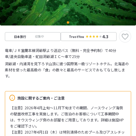
4.3
収集中
日本旅行
TrustYou
電車/ＪＲ室蘭本線洞爺駅より送迎バス（無料・完全予約制）で40分
車/道央自動車道・虻田洞爺湖ＩＣ～車で25分
洞爺湖・内浦湾を見下ろす山頂に建つ国際第一級リゾートホテル。北海道の
素材を使った最高級の「食」の数々と最高のサービスでおもてなし致しま
す。
施設に関するご案内・ご注意
【注意】2026年4月上旬～11月下旬までの期間、ノースウィング海側
の壁面改修工事を実施します。ご宿泊のお客様について工事期間中
は、サウスウィング側のお部屋をご用意しております。詳細は施設HP
をご確認下さい。
【注意】2027年4月1日（木）は特別清掃のためプール及びアスレチッ