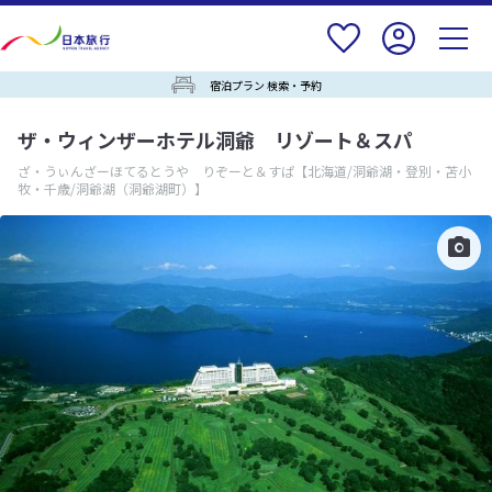
宿泊プラン 検索・予約
ザ・ウィンザーホテル洞爺 リゾート＆スパ
ざ・うぃんざーほてるとうや りぞーと＆すぱ
【北海道/洞爺湖・登別・苫小
牧・千歳/洞爺湖（洞爺湖町）】