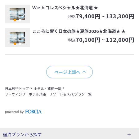
Ｗｅｂコレスペシャル★北海道 ★
79,400
円 ~
133,300
円
税込
こころに響く日本の旅★夏旅2026★北海道★ ★
70,100
円 ~
112,000
円
税込
ページ上部へ
日本旅行トップ
ホテル・旅館一覧
ザ・ウィンザーホテル洞爺 リゾート＆スパ/プラン一覧
宿泊プランから探す