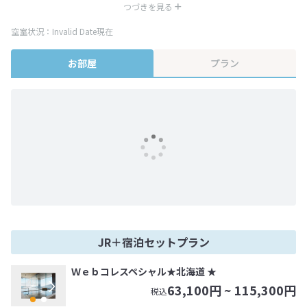
み表記となりますが、消費税増税に伴い代金が一部変更となる場合がござい
つづきを見る
ます。
空室状況：Invalid Date現在
※表示されている旅行代金・プラン内容は一定時間ごとに更新されます。最
終確認画面でご確認ください。
お部屋
プラン
JR＋宿泊セットプラン
Ｗｅｂコレスペシャル★北海道 ★
63,100
円 ~
115,300
円
税込