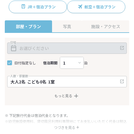
JR＋宿泊プラン
航空＋宿泊プラン
部屋・プラン
写真
施設・アクセス
日程
日付指定なし
宿泊期間
泊
人数・部屋数
もっと見る
※ 下記旅行代金は宿泊代金となります。
※幼児施設使用料、貸切風呂利用料等現地にてお支払いいただく代金は税込
み表記となりますが、消費税増税に伴い代金が一部変更となる場合がござい
つづきを見る
ます。