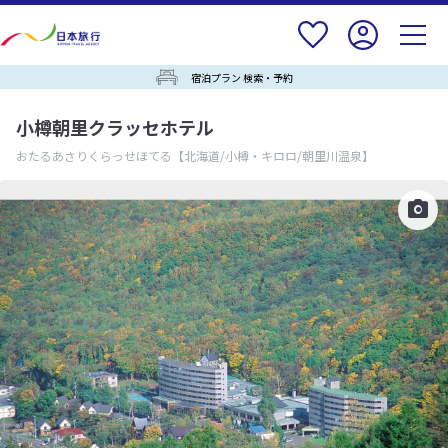
宿泊プラン 検索・予約
小樽朝里クラッセホテル
おたるあさりくらっせほてる
【北海道/小樽・キロロ/朝里川温泉】