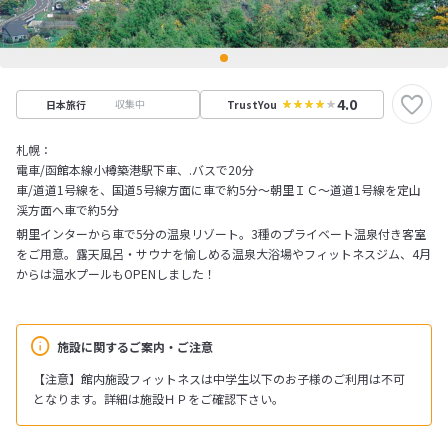
4.0
収集中
日本旅行
TrustYou
札幌：
電車/函館本線小樽築港駅下車、.バスで20分
車/道道1号線を、国道5号線方面に車で約5分～朝里ＩＣ～道道1号線を定山
渓方面へ車で約5分
朝里インターから車で5分の温泉リゾート。3種のプライベート温泉付き客室
をご用意。露天風呂・サウナを愉しめる温泉大浴場やフィットネスジム、4月
からは温水プールもOPENしました！
施設に関するご案内・ご注意
【注意】館内施設フィットネスは中学生以下のお子様のご利用は不可
となります。詳細は施設ＨＰをご確認下さい。