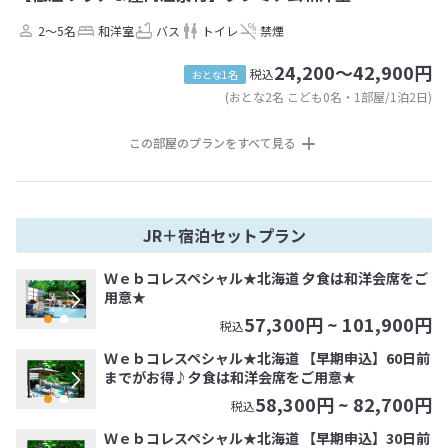
2～5名
和洋室
バス
トイレ
禁煙
24,200～42,900円
税込
おとな1名
(おとな2名 こども0名・1部屋/1泊2日)
この部屋のプランをすべて見る
JR＋宿泊セットプラン
Ｗｅｂコレスペシャル★北海道 夕食は和洋会席をご
用意★
57,300
円 ~
101,900
円
税込
Ｗｅｂコレスペシャル★北海道 【早期申込】60日前
までがお得♪夕食は和洋会席をご用意★
58,300
円 ~
82,700
円
税込
Ｗｅｂコレスペシャル★北海道 【早期申込】30日前