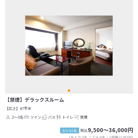
【禁煙】デラックスルーム
【広さ】47平米
2～3名
ツイン
バス
トイレ
禁煙
9,500～36,000円
税込
おとな1名
(おとな2名 こども0名・1部屋/1泊2日)