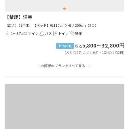
【禁煙】洋室
【広さ】27平米
【ベッド】幅115cm×長さ200cm（2台）
1～3名
ツイン
バス
トイレ
禁煙
5,800～32,800円
税込
おとな1名
(おとな2名 こども0名・1部屋/1泊2日)
この部屋のプランをすべて見る