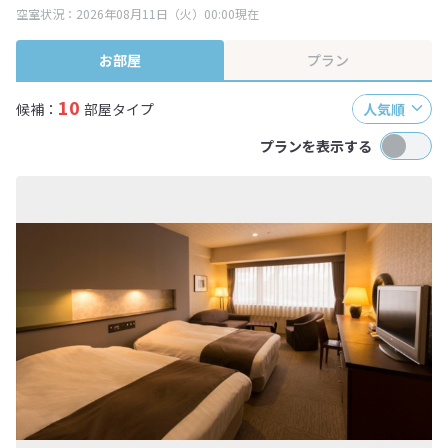
空室状況：2026年08月11日（火）00:00現在
※表示されている旅行代金・プラン内容は一定時間ごとに更新されます。最
終確認画面でご確認ください。
お部屋
プラン
10
候補：
部屋タイプ
人気順
プランを表示する