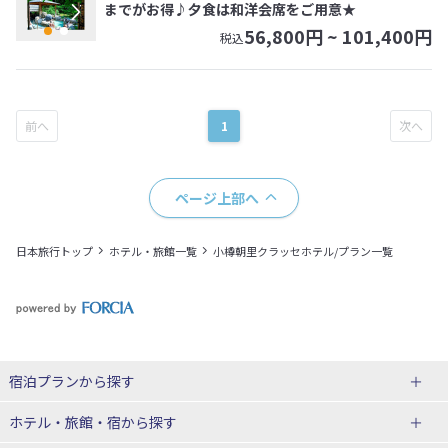
までがお得♪夕食は和洋会席をご用意★
56,800
円 ~
101,400
円
税込
1
ページ上部へ
日本旅行トップ
ホテル・旅館一覧
小樽朝里クラッセホテル/プラン一覧
宿泊プランから探す
北海道
ホテル・旅館・宿
から探す