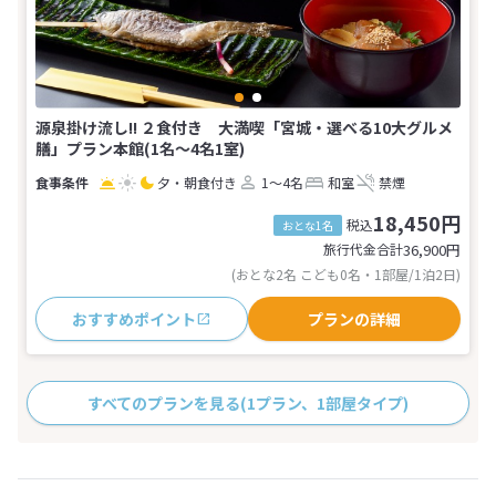
源泉掛け流し!! ２食付き 大満喫「宮城・選べる10大グルメ
膳」プラン本館(1名～4名1室)
夕・朝食付き
1～4名
和室
禁煙
18,450円
税込
おとな1名
旅行代金合計
36,900
円
(おとな2名 こども0名・1部屋/1泊2日)
おすすめポイント
プランの詳細
すべてのプランを見る
(1プラン、1部屋タイプ)