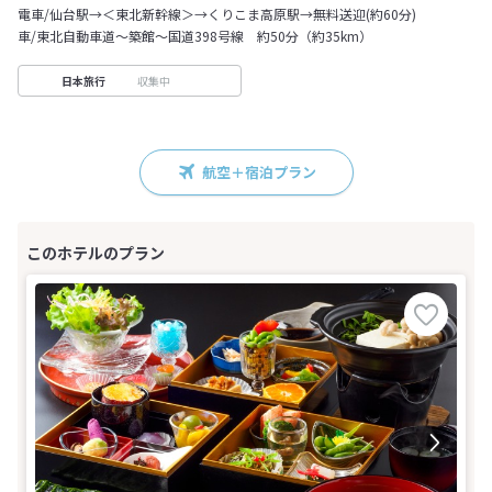
電車/仙台駅→＜東北新幹線＞→くりこま高原駅→無料送迎(約60分)
車/東北自動車道～築館～国道398号線 約50分（約35km）
収集中
日本旅行
航空＋宿泊プラン