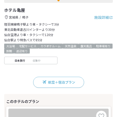
ホテル亀屋
施設詳細
宮城県
鳴子
陸羽東線鳴子駅より車・タクシーで3分
東北自動車道古川インターより30分
仙台空港より車・タクシーで120分
仙台駅より特急バスで85分
大浴場
宅配サービス
カラオケルーム
天然温泉
露天風呂
駐車場有り
旅館
送迎有り
収集中
日本旅行
航空＋宿泊プラン