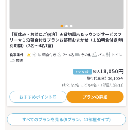
【夏休み・お盆にご宿泊】★貸切風呂＆ラウンジサービスフ
リー★１泊朝食付きプランお部屋おまかせ（１泊朝食付き/特
別期間）(2名～4名1室)
朝食付き
2～4名
その他
バス
トイレ
喫煙
18,050円
税込
おとな1名
旅行代金合計
36,100
円
(おとな2名 こども0名・1部屋/1泊2日)
おすすめポイント
プランの詳細
すべてのプランを見る
(5プラン、11部屋タイプ)