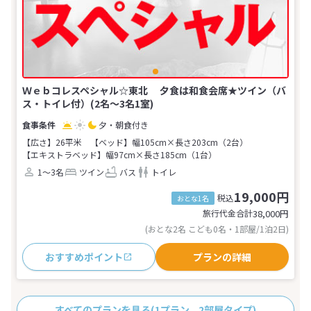
Ｗｅｂコレスペシャル☆東北 夕食は和食会席★ツイン（バ
ス・トイレ付）(2名～3名1室)
夕・朝食付き
【広さ】26平米
【ベッド】幅105cm×長さ203cm（2台）
【エキストラベッド】幅97cm×長さ185cm（1台）
1～3名
ツイン
バス
トイレ
19,000円
税込
おとな1名
旅行代金合計
38,000
円
(おとな2名 こども0名・1部屋/1泊2日)
おすすめポイント
プランの詳細
すべてのプランを見る
(1プラン、2部屋タイプ)