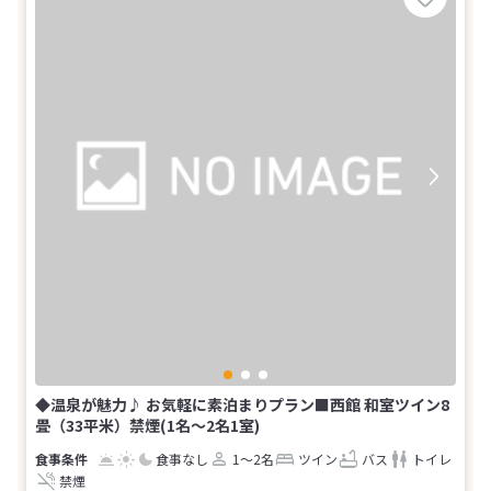
◆温泉が魅力♪ お気軽に素泊まりプラン■西館 和室ツイン8
畳（33平米）禁煙(1名～2名1室)
食事なし
1～2名
ツイン
バス
トイレ
禁煙