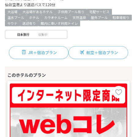
仙台空港より送迎バスで120分
大浴場
大浴場があるホテル
子供用プール有り
宅配サービス
温水プール
ホテル
カラオケルーム
天然温泉
屋外プール
駐車場有り
サウナ
送迎有り
館内に車いす利用トイレ
収集中
日本旅行
JR＋宿泊プラン
航空＋宿泊プラン