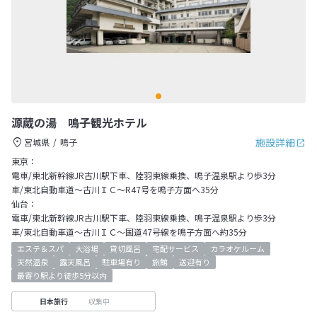
源蔵の湯 鳴子観光ホテル
施設詳細
宮城県
鳴子
東京：
電車/東北新幹線JR古川駅下車、陸羽東線乗換、鳴子温泉駅より歩3分
車/東北自動車道～古川ＩＣ～R47号を鳴子方面へ35分
仙台：
電車/東北新幹線JR古川駅下車、陸羽東線乗換、鳴子温泉駅より歩3分
車/東北自動車道～古川ＩＣ～国道47号線を鳴子方面へ約35分
エステ＆スパ
大浴場
貸切風呂
宅配サービス
カラオケルーム
天然温泉
露天風呂
駐車場有り
旅館
送迎有り
最寄り駅より徒歩5分以内
収集中
日本旅行