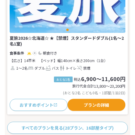
夏旅2026☆北海道☆ ★【禁煙】スタンダードダブル(1名～2
名1室)
朝食付き
【広さ】14平米
【ベッド】幅140cm×長さ200cm（1台）
1～2名
ダブル
バス
トイレ
禁煙
6,900～11,600円
税込
おとな1名
旅行代金合計
13,800〜23,200
円
(おとな2名 こども0名・1部屋/1泊2日)
おすすめポイント
プランの詳細
すべてのプランを見る
(28プラン、16部屋タイプ)