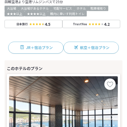
函館空港より空港リムジンバスで25分
大浴場
大浴場があるホテル
宅配サービス
ホテル
駐車場有り
★★★以上
★★★★以上
館内に車いす利用トイレ
4.5
4.2
日本旅行
TrustYou
JR＋宿泊プラン
航空＋宿泊プラン