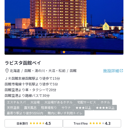
ラビスタ函館ベイ
施設詳細
北海道
函館・湯の川・大沼・松前
函館
ＪＲ函館本線函館駅より徒歩で15分
函館市電線十字街駅より徒歩で5分
函館空港より車・タクシーで20分
函館空港より路線バスで30分
エステ＆スパ
大浴場
大浴場があるホテル
宅配サービス
ホテル
天然温泉
露天風呂
駐車場有り
サウナ
★★★以上
★★★★以上
最寄り駅より徒歩5分以内
館内に車いす利用トイレ
4.5
4.3
日本旅行
TrustYou