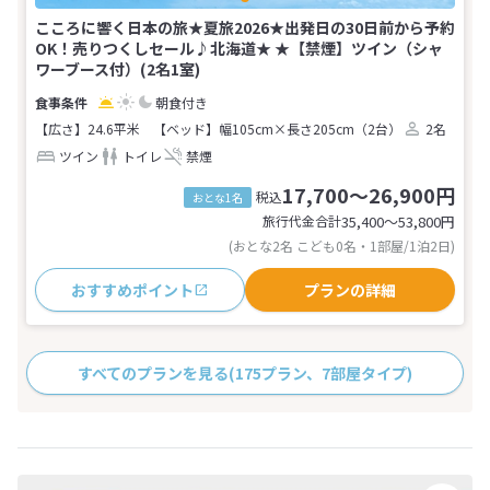
こころに響く日本の旅★夏旅2026★出発日の30日前から予約
OK！売りつくしセール♪北海道★ ★【禁煙】ツイン（シャ
ワーブース付）(2名1室)
朝食付き
【広さ】24.6平米
【ベッド】幅105cm×長さ205cm（2台）
2名
ツイン
トイレ
禁煙
17,700～26,900円
税込
おとな1名
旅行代金合計
35,400〜53,800
円
(おとな2名 こども0名・1部屋/1泊2日)
おすすめポイント
プランの詳細
すべてのプランを見る
(175プラン、7部屋タイプ)