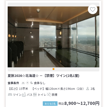
夏旅2026☆北海道☆ －【禁煙】ツイン(2名1室)
食事なし
【広さ】15平米
【ベッド】幅120cm×長さ196cm（2台）
2名
ツイン
バス
トイレ
禁煙
8,900～12,700円
税込
おとな1名