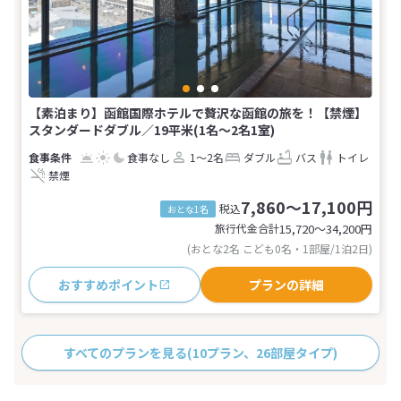
【素泊まり】函館国際ホテルで贅沢な函館の旅を！【禁煙】
スタンダードダブル／19平米(1名～2名1室)
食事なし
1～2名
ダブル
バス
トイレ
禁煙
7,860～17,100円
税込
おとな1名
旅行代金合計
15,720〜34,200
円
(おとな2名 こども0名・1部屋/1泊2日)
おすすめポイント
プランの詳細
すべてのプランを見る
(10プラン、26部屋タイプ)