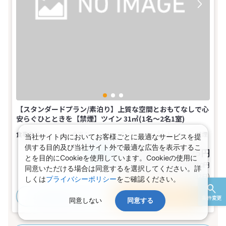
【スタンダードプラン/素泊り】上質な空間とおもてなしで心
安らぐひとときを【禁煙】ツイン 31㎡(1名～2名1室)
食事なし
1～2名
ツイン
トイレ
禁煙
当社サイト内においてお客様ごとに最適なサービスを提
供する目的及び当社サイト外で最適な広告を表示するこ
18,285～58,025円
税込
おとな1名
とを目的にCookieを使用しています。Cookieの使用に
旅行代金合計
36,570〜116,050
円
同意いただける場合は同意するを選択してください。詳
(おとな2名 こども0名・1部屋/1泊2日)
しくは
プライバシーポリシー
をご確認ください。
おすすめポイント
プランの詳細
条件変更
同意しない
同意する