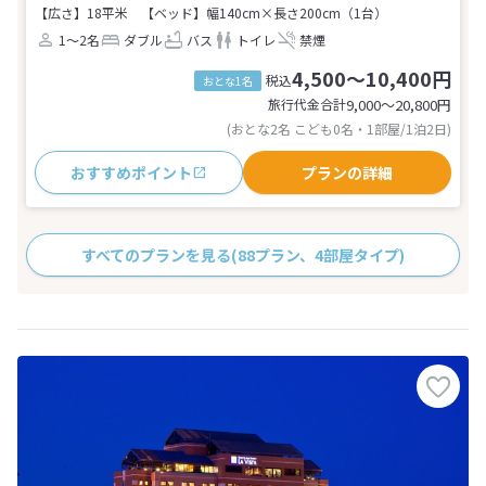
【広さ】18平米
【ベッド】幅140cm×長さ200cm（1台）
1～2名
ダブル
バス
トイレ
禁煙
4,500～10,400円
税込
おとな1名
旅行代金合計
9,000〜20,800
円
(おとな2名 こども0名・1部屋/1泊2日)
おすすめポイント
プランの詳細
すべてのプランを見る
(88プラン、4部屋タイプ)