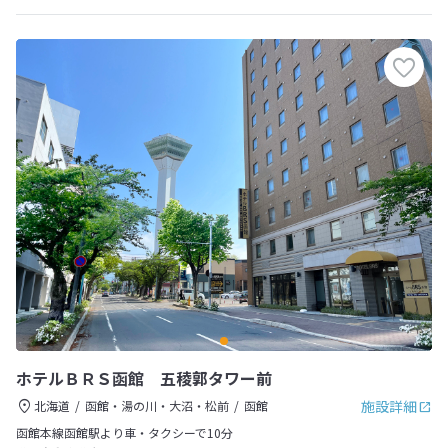
ホテルＢＲＳ函館 五稜郭タワー前
施設詳細
北海道
函館・湯の川・大沼・松前
函館
函館本線函館駅より車・タクシーで10分