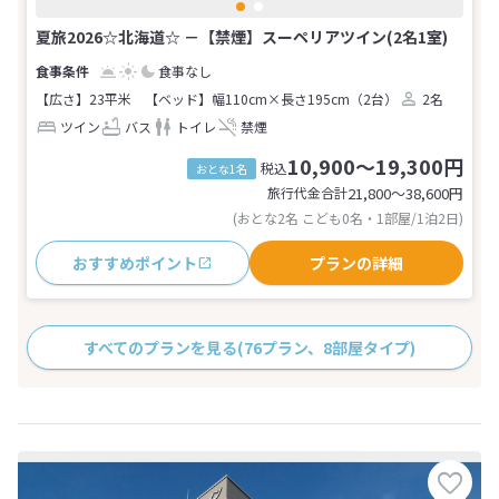
夏旅2026☆北海道☆ －【禁煙】スーペリアツイン(2名1室)
食事なし
【広さ】23平米
【ベッド】幅110cm×長さ195cm（2台）
2名
ツイン
バス
トイレ
禁煙
10,900～19,300円
税込
おとな1名
旅行代金合計
21,800〜38,600
円
(おとな2名 こども0名・1部屋/1泊2日)
おすすめポイント
プランの詳細
すべてのプランを見る
(76プラン、8部屋タイプ)