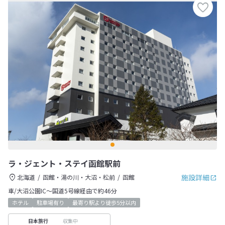
ラ・ジェント・ステイ函館駅前
施設詳細
北海道
函館・湯の川・大沼・松前
函館
車/大沼公園IC～国道5号線経由で約46分
ホテル
駐車場有り
最寄り駅より徒歩5分以内
収集中
日本旅行