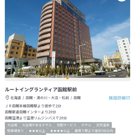
ルートイングランティア函館駅前
施設詳細
北海道
函館・湯の川・大沼・松前
函館
ＪＲ函館本線函館駅より徒歩で2分
函館新道函館インターより20分
函館空港より空港リムジンバスで20分
大浴場
大浴場があるホテル
宅配サービス
ホテル
天然温泉
駐車場有り
★★★以上
★★★★以上
最寄り駅より徒歩5分以内