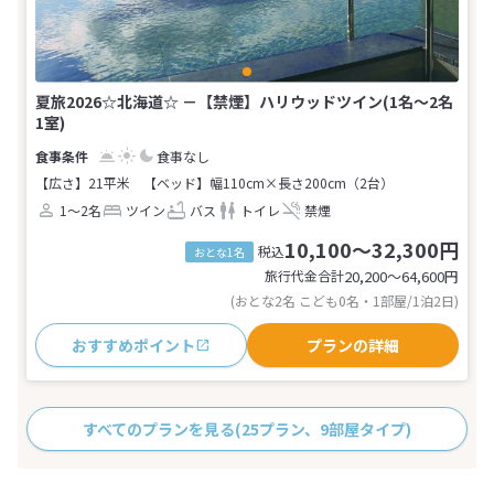
夏旅2026☆北海道☆ －【禁煙】ハリウッドツイン(1名～2名
1室)
食事なし
【広さ】21平米
【ベッド】幅110cm×長さ200cm（2台）
1～2名
ツイン
バス
トイレ
禁煙
10,100～32,300円
税込
おとな1名
旅行代金合計
20,200〜64,600
円
(おとな2名 こども0名・1部屋/1泊2日)
おすすめポイント
プランの詳細
すべてのプランを見る
(25プラン、9部屋タイプ)