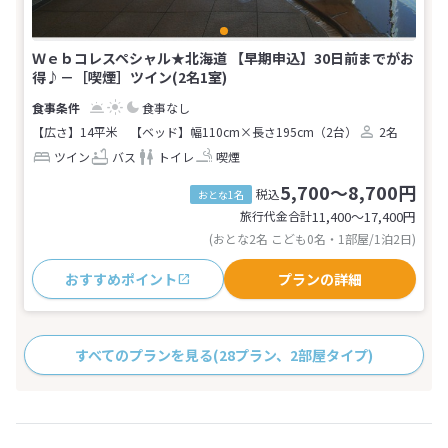
Ｗｅｂコレスペシャル★北海道 【早期申込】30日前までがお
得♪－［喫煙］ツイン(2名1室)
食事なし
【広さ】14平米
【ベッド】幅110cm×長さ195cm（2台）
2名
ツイン
バス
トイレ
喫煙
5,700～8,700円
税込
おとな1名
旅行代金合計
11,400〜17,400
円
(おとな2名 こども0名・1部屋/1泊2日)
おすすめポイント
プランの詳細
すべてのプランを見る
(28プラン、2部屋タイプ)