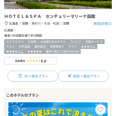
ＨＯＴＥＬ＆ＳＰＡ センチュリーマリーナ函館
施設詳細
北海道
函館・湯の川・大沼・松前
函館
札幌駅：
電車/JR函館本線で約3時間
エステ＆スパ
大浴場
大浴場があるホテル
コンビニ
宅配サービス
ホテル
天然温泉
露天風呂
駐車場有り
サウナ
★★★以上
★★★★以上
★★★★★
最寄り駅より徒歩5分以内
5.0
日本旅行
JR＋宿泊プラン
航空＋宿泊プラン