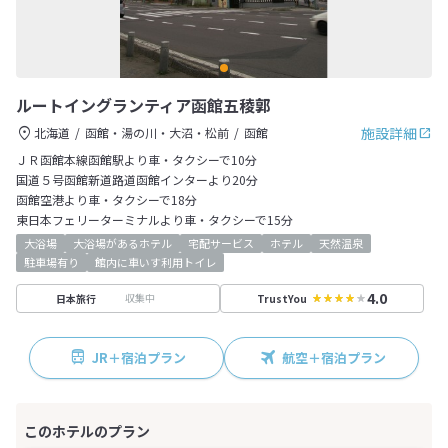
ルートイングランティア函館五稜郭
施設詳細
北海道
函館・湯の川・大沼・松前
函館
ＪＲ函館本線函館駅より車・タクシーで10分
国道５号函館新道路道函館インターより20分
函館空港より車・タクシーで18分
東日本フェリーターミナルより車・タクシーで15分
大浴場
大浴場があるホテル
宅配サービス
ホテル
天然温泉
駐車場有り
館内に車いす利用トイレ
4.0
収集中
日本旅行
TrustYou
JR＋宿泊プラン
航空＋宿泊プラン