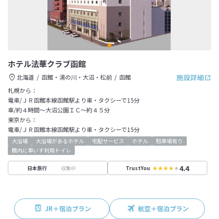
ホテル法華クラブ函館
施設詳細
北海道
函館・湯の川・大沼・松前
函館
札幌から：
電車/ＪＲ函館本線函館駅より車・タクシーで15分
車/約４時間～大沼公園ＩＣ～約４５分
東京から：
電車/ＪＲ函館本線函館駅より車・タクシーで15分
大浴場
大浴場があるホテル
宅配サービス
ホテル
駐車場有り
館内に車いす利用トイレ
4.4
収集中
日本旅行
TrustYou
JR＋宿泊プラン
航空＋宿泊プラン