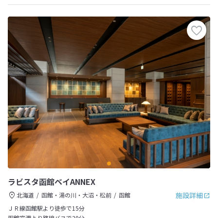
ラビスタ函館ベイANNEX
施設詳細
北海道
函館・湯の川・大沼・松前
函館
ＪＲ線函館駅より徒歩で15分
函館空港より路線バスで20分