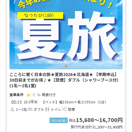
こころに響く日本の旅★夏旅2026★北海道★ 【早期申込】
30日前までがお得♪★【禁煙】ダブル（シャワーブース付）
(1名～2名1室)
朝食付き
【広さ】20.5平米
【ベッド】幅150cm×長さ195cm（1台）
1～2名
ダブル
トイレ
禁煙
15,600～16,700円
税込
おとな1名
旅行代金合計
31,200〜33,400
円