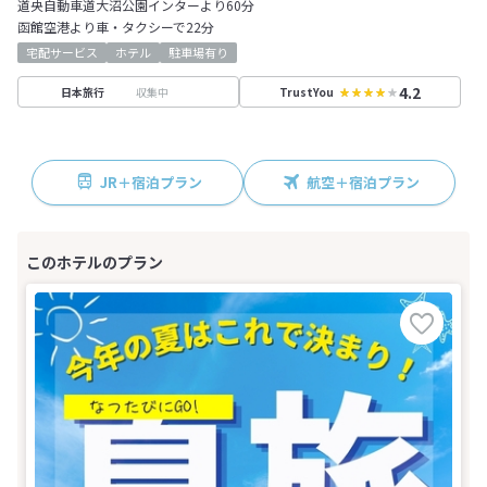
道央自動車道大沼公園インターより60分
函館空港より車・タクシーで22分
宅配サービス
ホテル
駐車場有り
4.2
収集中
日本旅行
TrustYou
JR＋宿泊プラン
航空＋宿泊プラン