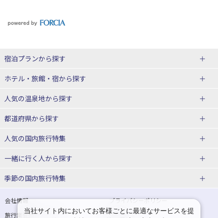
宿泊プランから探す
北海道
ホテル・旅館・宿
から探す
東北
北海道ホテル・旅館
人気の温泉地
から探す
青森県
岩手県
北海道
都道府県から探す
宮城県
秋田県
青森県ホテル・旅館
岩手県ホテル・旅館
湯の川温泉(北海道)
定山渓温泉(北海道)
人気の国内旅行特集
山形県
福島県
宮城県ホテル・旅館
秋田県ホテル・旅館
十勝川温泉(北海道)
阿寒湖温泉(北海道)
北海道旅行・ツアー
東京ディズニーリゾート®への旅
ユニバーサル・スタジオ・ジャパ
一緒に行く人
から探す
ンへの旅
関東
山形県ホテル・旅館
福島県ホテル・旅館
洞爺湖温泉(北海道)
川湯温泉(北海道)
東北
一人旅 国内版
家族・子連れ旅行 国内版
季節の国内旅行特集
温泉旅行
日帰り旅行
東京都
神奈川県
層雲峡温泉(北海道)
知床温泉(北海道)
青森旅行・ツアー
岩手旅行・ツアー
カップル・夫婦旅行 国内版
女子旅 国内版
桜・お花見特集
ゴールデンウィーク（GW）の国内
会社情報
プライバシーポリシー
旅行
当社サイト内においてお客様ごとに最適なサービスを提
埼玉県
千葉県
東京都ホテル・旅館
神奈川県ホテル・旅館
東北
旅行業登録票・約款
規約集
宮城旅行・ツアー
秋田旅行・ツアー
卒業旅行・学生旅行 国内版