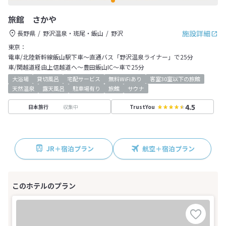
旅館 さかや
施設詳細
長野県
野沢温泉・斑尾・飯山
野沢
東京：
電車/北陸新幹線飯山駅下車～直通バス「野沢温泉ライナー」で25分
車/関越道経由上信越道へ～豊田飯山IC～車で25分
大浴場
貸切風呂
宅配サービス
無料WiFiあり
客室30室以下の旅館
天然温泉
露天風呂
駐車場有り
旅館
サウナ
4.5
収集中
日本旅行
TrustYou
JR＋宿泊プラン
航空＋宿泊プラン