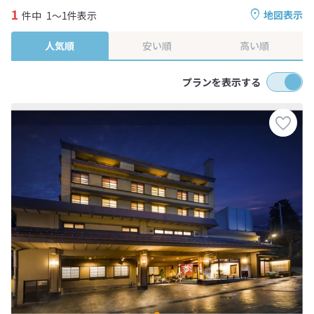
1
地図表示
件中
1～1件表示
人気順
安い順
高い順
プランを表示する