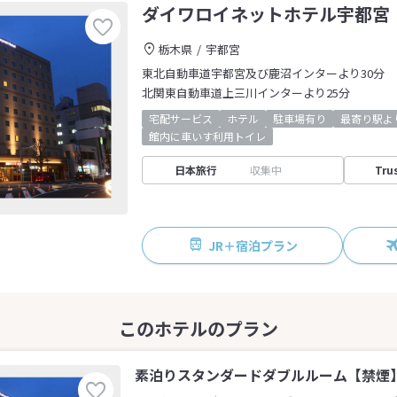
ダイワロイネットホテル宇都宮
栃木県
宇都宮
東北自動車道宇都宮及び鹿沼インターより30分
北関東自動車道上三川インターより25分
宅配サービス
ホテル
駐車場有り
最寄り駅よ
館内に車いす利用トイレ
日本旅行
収集中
Tru
JR＋宿泊プラン
素泊りスタンダードダブルルーム【禁煙】(