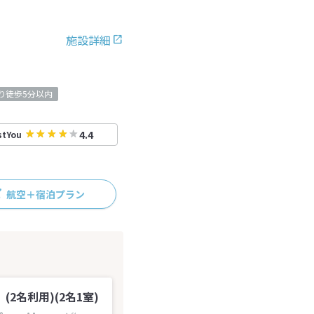
施設詳細
り徒歩5分以内
4.4
stYou
航空＋宿泊プラン
2名利用)(2名1室)