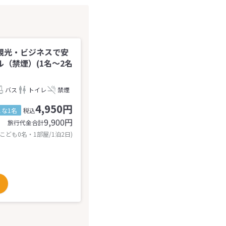
観光・ビジネスで安
（禁煙）(1名～2名
バス
トイレ
禁煙
4,950円
とな1名
税込
9,900
円
旅行代金合計
 こども0名・1部屋/1泊2日)