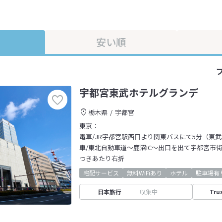
安い順
宇都宮東武ホテルグランデ
栃木県
宇都宮
東京：
電車/JR宇都宮駅西口より関東バスにて5分（東
車/東北自動車道～鹿沼IC～出口を出て宇都宮市街へ
つきあたり右折
宅配サービス
無料WiFiあり
ホテル
駐車場有
日本旅行
収集中
Tru