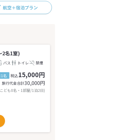
航空＋宿泊プラン
2名1室)
バス
トイレ
禁煙
15,000円
1名
税込
30,000
円
旅行代金合計
 こども0名・1部屋/1泊2日)