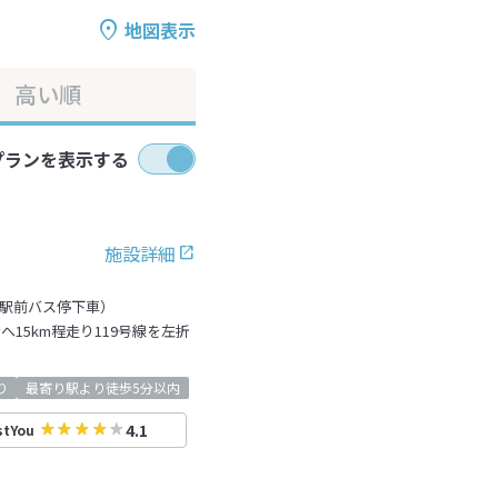
地図表示
高い順
プランを表示する
施設詳細
武駅前バス停下車）
15km程走り119号線を左折
り
最寄り駅より徒歩5分以内
4.1
stYou