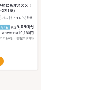
予約にもオススメ！
2名1室)
バス
トイレ
禁煙
5,090円
とな1名
税込
10,180
円
旅行代金合計
 こども0名・1部屋/1泊2日)