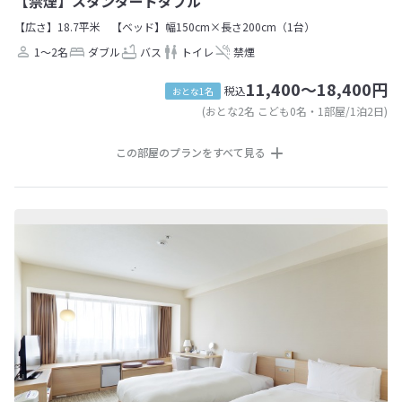
【禁煙】スタンダードダブル
【広さ】18.7平米
【ベッド】幅150cm×長さ200cm（1台）
1～2名
ダブル
バス
トイレ
禁煙
11,400～18,400円
税込
おとな1名
(おとな2名 こども0名・1部屋/1泊2日)
この部屋のプランをすべて見る