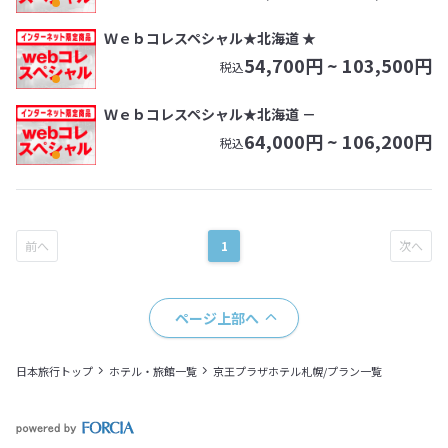
Ｗｅｂコレスペシャル★北海道 ★
54,700
円 ~
103,500
円
税込
Ｗｅｂコレスペシャル★北海道 －
64,000
円 ~
106,200
円
税込
1
ページ上部へ
日本旅行トップ
ホテル・旅館一覧
京王プラザホテル札幌/プラン一覧