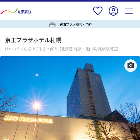
宿泊プラン 検索・予約
京王プラザホテル札幌
けいおうぷらざほてるさっぽろ
【北海道/札幌・定山渓/札幌駅周辺】