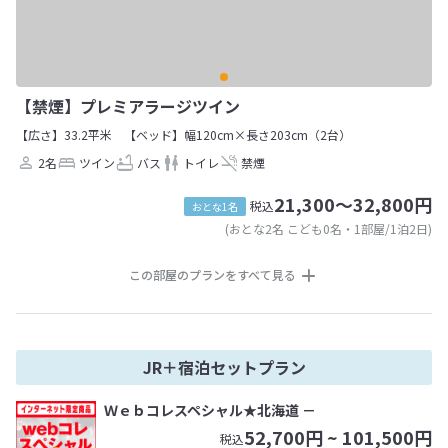
【禁煙】プレミアラージツイン
【広さ】33.2平米
【ベッド】幅120cm×長さ203cm（2台）
2名
ツイン
バス
トイレ
禁煙
21,300～32,800円
税込
おとな1名
(おとな2名 こども0名・1部屋/1泊2日)
この部屋のプランをすべて見る
JR＋宿泊セットプラン
Ｗｅｂコレスペシャル★北海道 －
52,700
円 ~
101,500
円
税込