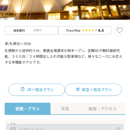
4.4
収集中
日本旅行
TrustYou
車/札幌北～20分
札幌駅から徒歩約５分、朝食会場通年６時オープン、全館WI-FI無料接続可
能、３００台／２４時間出し入れ可能な駐車場など、様々なニーズにお応え
する多機能ホテルです。
JR＋宿泊プラン
航空＋宿泊プラン
部屋・プラン
写真
施設・アクセス
日程