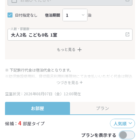
日付指定なし
宿泊期間
泊
人数・部屋数
もっと見る
※ 下記旅行代金は宿泊代金となります。
※幼児施設使用料、貸切風呂利用料等現地にてお支払いいただく代金は税込
み表記となりますが、消費税増税に伴い代金が一部変更となる場合がござい
つづきを見る
ます。
空室状況：2026年08月07日（金）12:00現在
※表示されている旅行代金・プラン内容は一定時間ごとに更新されます。最
終確認画面でご確認ください。
お部屋
プラン
4
候補：
部屋タイプ
人気順
プランを表示する