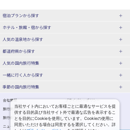
宿泊プランから探す
北海道
ホテル・旅館・宿
から探す
東北
北海道ホテル・旅館
人気の温泉地
から探す
青森県
岩手県
北海道
都道府県から探す
宮城県
秋田県
青森県ホテル・旅館
岩手県ホテル・旅館
湯の川温泉(北海道)
定山渓温泉(北海道)
人気の国内旅行特集
山形県
福島県
宮城県ホテル・旅館
秋田県ホテル・旅館
十勝川温泉(北海道)
阿寒湖温泉(北海道)
北海道旅行・ツアー
東京ディズニーリゾート®への旅
ユニバーサル・スタジオ・ジャパ
一緒に行く人
から探す
ンへの旅
関東
山形県ホテル・旅館
福島県ホテル・旅館
洞爺湖温泉(北海道)
川湯温泉(北海道)
東北
一人旅 国内版
家族・子連れ旅行 国内版
季節の国内旅行特集
温泉旅行
日帰り旅行
東京都
神奈川県
層雲峡温泉(北海道)
知床温泉(北海道)
青森旅行・ツアー
岩手旅行・ツアー
カップル・夫婦旅行 国内版
女子旅 国内版
桜・お花見特集
ゴールデンウィーク（GW）の国内
会社情報
プライバシーポリシー
旅行
当社サイト内においてお客様ごとに最適なサービスを提
埼玉県
千葉県
東京都ホテル・旅館
神奈川県ホテル・旅館
東北
旅行業登録票・約款
規約集
宮城旅行・ツアー
秋田旅行・ツアー
卒業旅行・学生旅行 国内版
供する目的及び当社サイト外で最適な広告を表示するこ
夏休み・お盆の国内旅行
7月の国内旅行
旅行条件書
商標について
とを目的にCookieを使用しています。Cookieの使用に
茨城県
栃木県
埼玉県ホテル・旅館
千葉県ホテル・旅館
花巻温泉(岩手)
蔵王温泉(山形)
山形旅行・ツアー
福島旅行・ツアー
同意いただける場合は同意するを選択してください。詳
ニュースリリース
採用情報
8月の国内旅行
9月の国内旅行